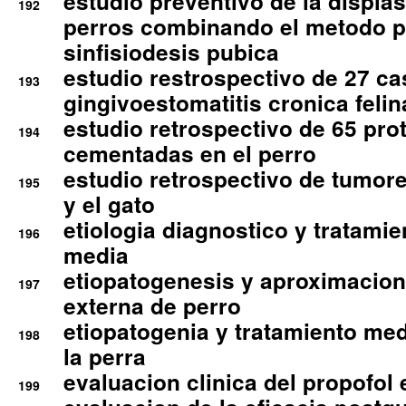
estudio preventivo de la displa
192
perros combinando el metodo p
sinfisiodesis pubica
estudio restrospectivo de 27 c
193
gingivoestomatitis cronica felin
estudio retrospectivo de 65 pro
194
cementadas en el perro
estudio retrospectivo de tumore
195
y el gato
etiologia diagnostico y tratamie
196
media
etiopatogenesis y aproximacion c
197
externa de perro
etiopatogenia y tratamiento med
198
la perra
evaluacion clinica del propofol 
199