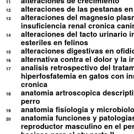
alteraciones de crecimiento
11
alteraciones de las pestanas en
12
alteraciones del magnesio plas
13
insuficiencia renal cronica cani
alteraciones del tacto urinario in
14
esteriles en felinos
alteraciones digestivas en ofidi
15
alternativa contra el dolor y la 
16
analisis retrospectivo del tratam
17
hiperfosfatemia en gatos con in
cronica
anatomia artroscopica descriptiv
18
perro
anatomia fisiologia y microbiolo
19
anatomia funciones y patologia
20
reproductor masculino en el per