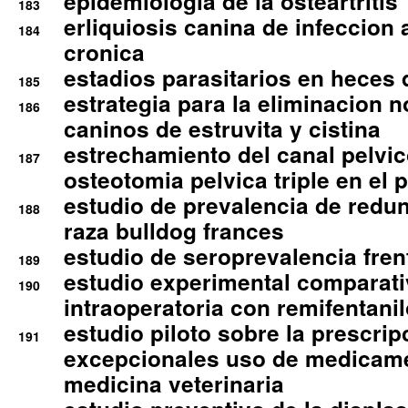
epidemiologia de la osteartritis
183
erliquiosis canina de infeccio
184
cronica
estadios parasitarios en heces 
185
estrategia para la eliminacion n
186
caninos de estruvita y cistina
estrechamiento del canal pelvi
187
osteotomia pelvica triple en el 
estudio de prevalencia de redun
188
raza bulldog frances
estudio de seroprevalencia frent
189
estudio experimental comparati
190
intraoperatoria con remifentanil
estudio piloto sobre la prescrip
191
excepcionales uso de medicam
medicina veterinaria