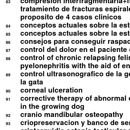
compresion interfragmentaria+fi
83
tratamiento de fracturas espirale
proposito de 4 casos clinicos
conceptos actuales sobre la este
84
conceptos actuales sobre la este
85
consejos para conseguir raspad
86
control del dolor en el paciente 
87
control of chronic relapsing feli
88
pyelonephritis with the aid of e
control ultrasonografico de la g
89
la gata
corneal ulceration
90
corrective therapy of abnormal
91
in the growing dog
cranio mandibular osteopathy
92
criopreservacion y banco de s
93