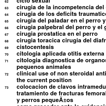
ciclo sexual
62
cirugia de la incompetencia del 
63
cirugia de los deficits traumati
64
cirugia del paladar en el perro y
65
cirugia palpebral del perro y el 
66
cirugia prostatica en el perro
67
cirugia toracica cirugia del dia
68
cistocentesis
69
citologia aplicada otitis externa
70
citologia diagnostica de organ
71
pequenos animales
clinical use of non steroidal an
72
the current position
colocacion de clavos intramedu
73
tratamiento de fracturas femoral
y perros pequeÃ±os