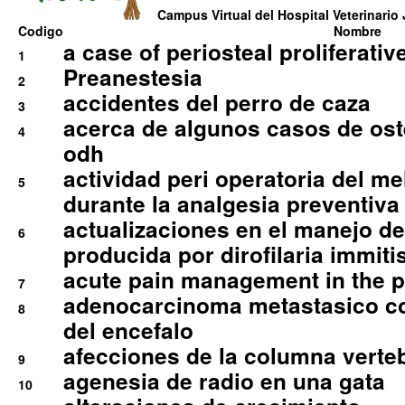
Campus Virtual del Hospital Veterinario 
Codigo
Nombre
a case of periosteal proliferative
1
Preanestesia
2
accidentes del perro de caza
3
acerca de algunos casos de oste
4
odh
actividad peri operatoria del 
5
durante la analgesia preventiva 
actualizaciones en el manejo de 
6
producida por dirofilaria immiti
acute pain management in the p
7
adenocarcinoma metastasico co
8
del encefalo
afecciones de la columna verte
9
agenesia de radio en una gata
10