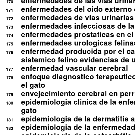
enfermedades de las vias urinari
170
enfermedades del oido externo 
171
enfermedades de vias urinarias
172
enfermedades infecciosas de la 
173
enfermedades prostaticas en el
174
enfermedades urologicas felina
175
enfermedad producida por el cal
176
sistemico felino evidencias de 
enfermedad vascular cerebral
177
enfoque diagnostico terapeutico 
178
el gato
envejecimiento cerebral en per
179
epidemiologia clinica de la enf
180
gato
epidemiologia de la dermatitis 
181
epidemiologia de la enfermedad
182