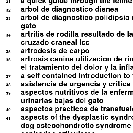
a quick guide through the feli
31
arbol de diagnostico disnea
32
arbol de diagnostico polidipsia 
33
gato
artritis de rodilla resultado de 
34
cruzado craneal lcc
artrodesis de carpo
35
artrosis canina utilizacion de r
36
el tratamiento del dolor y la inf
a self contained introduction to
37
asistencia de urgencia y critica
38
aspectos nutritivos de la enfer
39
urinarias bajas del gato
aspectos practicos de transfus
40
aspects of the dysplastic syndr
41
dog osteochondrotic syndrome