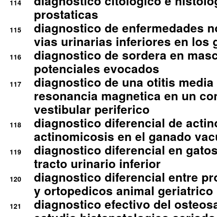
diagnostico citologico e histolo
114
prostaticas
diagnostico de enfermedades no
115
vias urinarias inferiores en los 
diagnostico de sordera en mas
116
potenciales evocados
diagnostico de una otitis media
117
resonancia magnetica en un co
vestibular periferico
diagnostico diferencial de actin
118
actinomicosis en el ganado va
diagnostico diferencial en gato
119
tracto urinario inferior
diagnostico diferencial entre 
120
y ortopedicos animal geriatrico
diagnostico efectivo del osteo
121