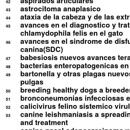
aspirados articulares
42
astrocitoma anaplasico
43
ataxia de la cabeza y de las ex
44
avances en el diagnostico y tra
45
chlamydophila felis en el gato
avances en el sindrome de disf
46
canina(SDC)
babesiosis nuevos avances ter
47
bacterias enteropatogenicas en
48
bartonella y otras plagas nuev
49
pulgas
breeding healthy dogs a breede
50
bronconeumonias infecciosas 
51
calicivirus felino sistemico viru
52
canine leishmaniasis a spreadi
53
and treatment