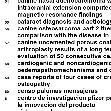
canine nasal adenocarcinoma wi
54
intracranial extension comput
magnetic resonance findings
cataract diagnosis and aetiolog
55
canine osteosarcoma part 2 th
56
comparison with the disease i
canine uncemented porous coate
57
arthroplasty results of a long t
evaluation of 50 consecutive c
cardiogenic and noncardiogeni
58
oedemapathomechanisms and 
case reports of four cases of c
59
osteopathy
censo palomas mensajeras
60
centro de investigacion pfizer p
61
la innovacion del producto