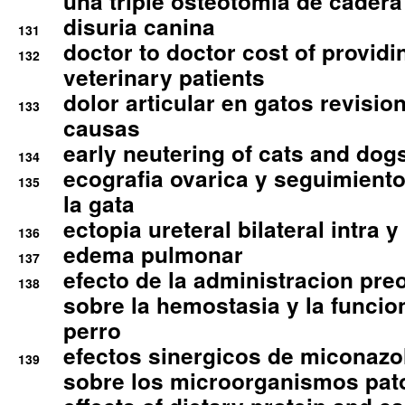
una triple osteotomia de cadera
disuria canina
131
doctor to doctor cost of providi
132
veterinary patients
dolor articular en gatos revisio
133
causas
early neutering of cats and dog
134
ecografia ovarica y seguimiento
135
la gata
ectopia ureteral bilateral intra 
136
edema pulmonar
137
efecto de la administracion pre
138
sobre la hemostasia y la funcion
perro
efectos sinergicos de miconazol
139
sobre los microorganismos pa