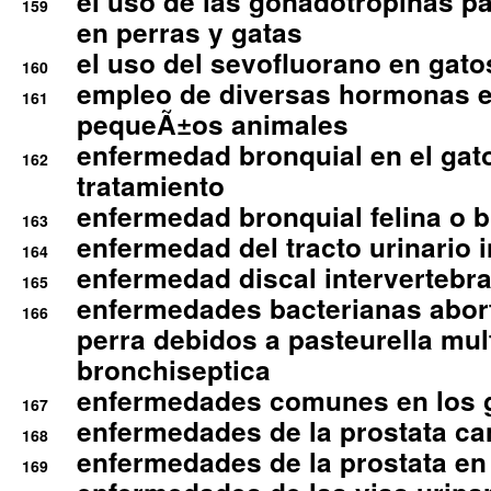
el uso de las gonadotropinas pa
159
en perras y gatas
el uso del sevofluorano en gato
160
empleo de diversas hormonas e
161
pequeÃ±os animales
enfermedad bronquial en el gat
162
tratamiento
enfermedad bronquial felina o br
163
enfermedad del tracto urinario in
164
enfermedad discal intervertebra
165
enfermedades bacterianas abort
166
perra debidos a pasteurella mul
bronchiseptica
enfermedades comunes en los 
167
enfermedades de la prostata ca
168
enfermedades de la prostata en 
169