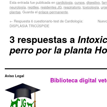
Esta entrada fue publicada en
cardiologia
,
cursos
,
digestivo
,
far
neurología
,
reptiles
,
residentes JG
,
respiratorio
,
toxicología
,
urg
plantas
. Guarda el
enlace permanente
.
←
Respuesta 6 cuestionario-test de Cardiología:
Nuevo
DISPLASIA TRICÚSPIDE
3 respuestas a
Intoxi
perro por la planta H
Aviso Legal
Biblioteca digital vet