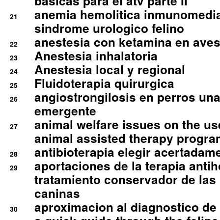
basicas para el atv parte II
anemia hemolitica inmunomedia
21
sindrome urologico felino
anestesia con ketamina en aves 
22
Anestesia inhalatoria
23
Anestesia local y regional
24
Fluidoterapia quirurgica
25
angiostrongilosis en perros un
26
emergente
animal welfare issues on the use
27
animal assisted therapy progra
antibioterapia elegir acertadam
28
aportaciones de la terapia anti
29
tratamiento conservador de las 
caninas
aproximacion al diagnostico de p
30