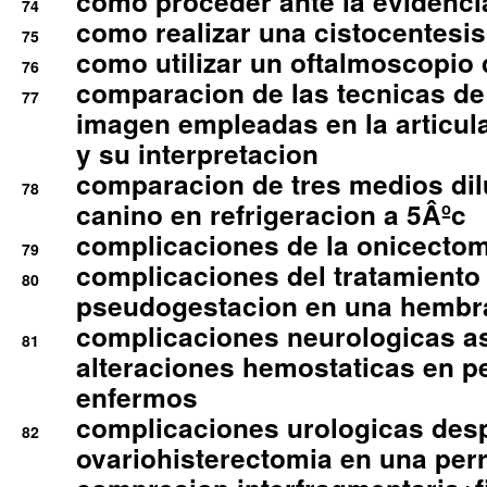
como proceder ante la evidencia
74
como realizar una cistocentesis
75
como utilizar un oftalmoscopio 
76
comparacion de las tecnicas de
77
imagen empleadas en la articula
y su interpretacion
comparacion de tres medios di
78
canino en refrigeracion a 5Âºc
complicaciones de la onicectomi
79
complicaciones del tratamiento
80
pseudogestacion en una hembr
complicaciones neurologicas a
81
alteraciones hemostaticas en p
enfermos
complicaciones urologicas des
82
ovariohisterectomia en una per