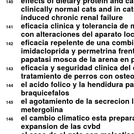
effects of dietary protein and cal
140
clinically normal cats and in cat
induced chronic renal failure
eficacia clinica y tolerancia d
141
con alteraciones del aparato l
eficacia repelente de una comb
142
imidacloprida y permetrina fre
papatasi mosca de la arena en 
eficacia y seguridad clinica del
143
tratamiento de perros con osteoa
el acido folico y la hendidura pa
144
braquicefalos
el agotamiento de la secrecion l
145
metergolina
el cambio climatico esta prepar
146
expansion de las cvbd