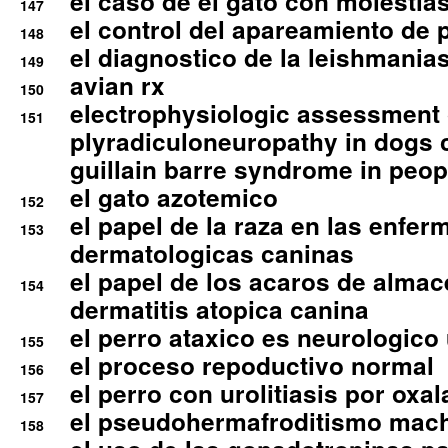
el caso de el gato con molestias
147
el control del apareamiento de 
148
el diagnostico de la leishmania
149
avian rx
150
electrophysiologic assessment 
151
plyradiculoneuropathy in dogs 
guillain barre syndrome in peop
el gato azotemico
152
el papel de la raza en las enfe
153
dermatologicas caninas
el papel de los acaros de alma
154
dermatitis atopica canina
el perro ataxico es neurologico
155
el proceso repoductivo normal
156
el perro con urolitiasis por oxal
157
el pseudohermafroditismo mac
158