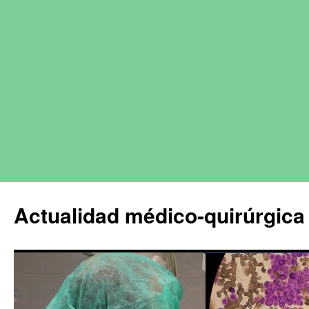
Actualidad médico-quirúrgica 