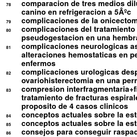
comparacion de tres medios di
78
canino en refrigeracion a 5Âºc
complicaciones de la onicectomi
79
complicaciones del tratamiento
80
pseudogestacion en una hembr
complicaciones neurologicas a
81
alteraciones hemostaticas en p
enfermos
complicaciones urologicas des
82
ovariohisterectomia en una per
compresion interfragmentaria+fi
83
tratamiento de fracturas espirale
proposito de 4 casos clinicos
conceptos actuales sobre la este
84
conceptos actuales sobre la este
85
consejos para conseguir raspad
86