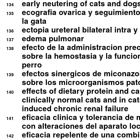
early neutering of cats and dog
134
ecografia ovarica y seguimiento
135
la gata
ectopia ureteral bilateral intra 
136
edema pulmonar
137
efecto de la administracion pre
138
sobre la hemostasia y la funcion
perro
efectos sinergicos de miconazol
139
sobre los microorganismos pa
effects of dietary protein and cal
140
clinically normal cats and in cat
induced chronic renal failure
eficacia clinica y tolerancia d
141
con alteraciones del aparato l
eficacia repelente de una comb
142