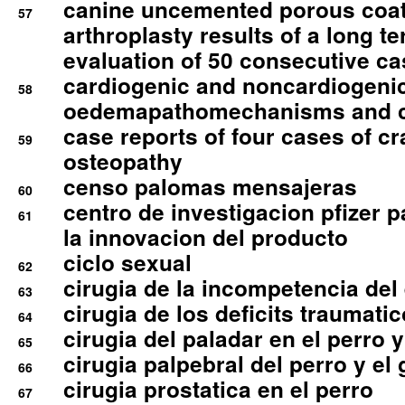
canine uncemented porous coate
57
arthroplasty results of a long t
evaluation of 50 consecutive c
cardiogenic and noncardiogeni
58
oedemapathomechanisms and 
case reports of four cases of c
59
osteopathy
censo palomas mensajeras
60
centro de investigacion pfizer p
61
la innovacion del producto
ciclo sexual
62
cirugia de la incompetencia del 
63
cirugia de los deficits traumati
64
cirugia del paladar en el perro y
65
cirugia palpebral del perro y el 
66
cirugia prostatica en el perro
67