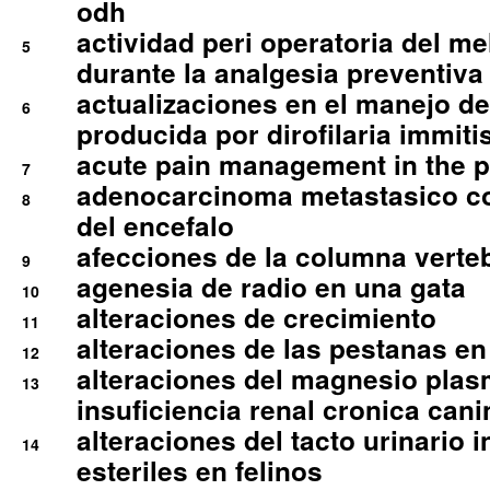
odh
actividad peri operatoria del 
5
durante la analgesia preventiva 
actualizaciones en el manejo de 
6
producida por dirofilaria immiti
acute pain management in the p
7
adenocarcinoma metastasico co
8
del encefalo
afecciones de la columna verte
9
agenesia de radio en una gata
10
alteraciones de crecimiento
11
alteraciones de las pestanas en
12
alteraciones del magnesio plas
13
insuficiencia renal cronica cani
alteraciones del tacto urinario in
14
esteriles en felinos