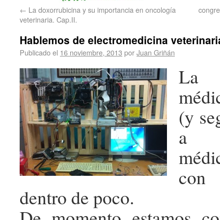
←
La doxorrubicina y su importancia en oncología
congre
veterinaria. Cap.II.
Hablemos de electromedicina veterinaria. .
Publicado el
16 noviembre, 2013
por
Juan Griñán
La 
médi
(y se
a c
médic
con 
dentro de poco.
De momento estamos con