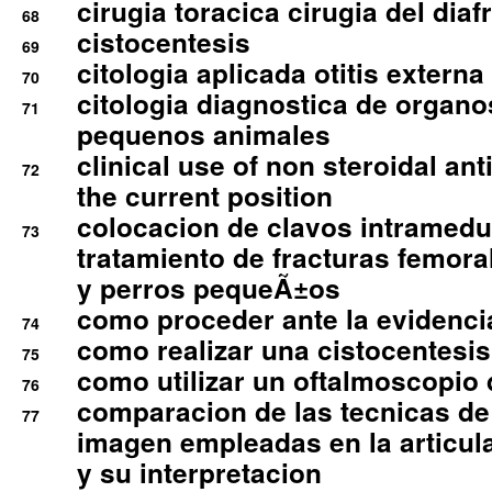
cirugia toracica cirugia del dia
68
cistocentesis
69
citologia aplicada otitis externa
70
citologia diagnostica de organ
71
pequenos animales
clinical use of non steroidal an
72
the current position
colocacion de clavos intramedu
73
tratamiento de fracturas femoral
y perros pequeÃ±os
como proceder ante la evidencia
74
como realizar una cistocentesis
75
como utilizar un oftalmoscopio 
76
comparacion de las tecnicas de
77
imagen empleadas en la articula
y su interpretacion