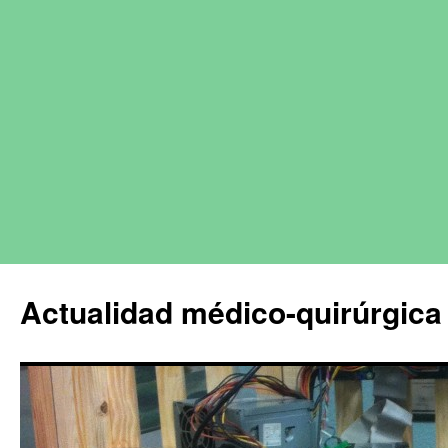
Actualidad médico-quirúrgica 