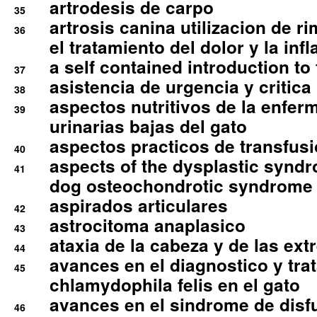
artrodesis de carpo
35
artrosis canina utilizacion de r
36
el tratamiento del dolor y la inf
a self contained introduction to
37
asistencia de urgencia y critica
38
aspectos nutritivos de la enfer
39
urinarias bajas del gato
aspectos practicos de transfus
40
aspects of the dysplastic syndr
41
dog osteochondrotic syndrome
aspirados articulares
42
astrocitoma anaplasico
43
ataxia de la cabeza y de las ex
44
avances en el diagnostico y tra
45
chlamydophila felis en el gato
avances en el sindrome de disf
46