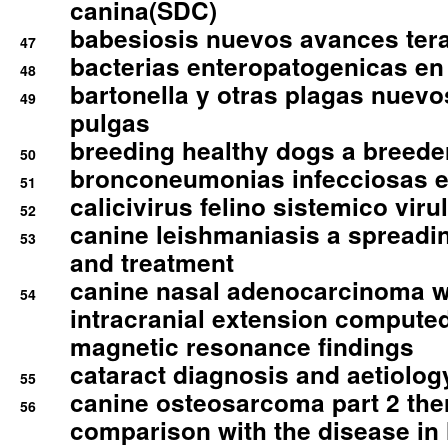
canina(SDC)
babesiosis nuevos avances ter
47
bacterias enteropatogenicas en
48
bartonella y otras plagas nuev
49
pulgas
breeding healthy dogs a breede
50
bronconeumonias infecciosas 
51
calicivirus felino sistemico viru
52
canine leishmaniasis a spreadi
53
and treatment
canine nasal adenocarcinoma wi
54
intracranial extension comput
magnetic resonance findings
cataract diagnosis and aetiolog
55
canine osteosarcoma part 2 th
56
comparison with the disease i