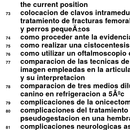
the current position
colocacion de clavos intramedu
73
tratamiento de fracturas femoral
y perros pequeÃ±os
como proceder ante la evidencia
74
como realizar una cistocentesis
75
como utilizar un oftalmoscopio 
76
comparacion de las tecnicas de
77
imagen empleadas en la articula
y su interpretacion
comparacion de tres medios di
78
canino en refrigeracion a 5Âºc
complicaciones de la onicectomi
79
complicaciones del tratamiento
80
pseudogestacion en una hembr
complicaciones neurologicas a
81