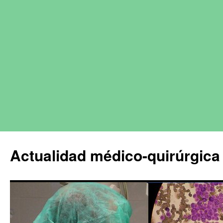
Actualidad médico-quirúrgica 