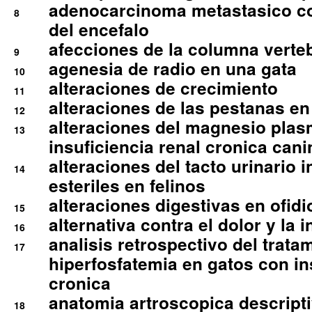
adenocarcinoma metastasico co
8
del encefalo
afecciones de la columna verte
9
agenesia de radio en una gata
10
alteraciones de crecimiento
11
alteraciones de las pestanas en
12
alteraciones del magnesio plas
13
insuficiencia renal cronica cani
alteraciones del tacto urinario in
14
esteriles en felinos
alteraciones digestivas en ofidi
15
alternativa contra el dolor y la 
16
analisis retrospectivo del tratam
17
hiperfosfatemia en gatos con in
cronica
anatomia artroscopica descriptiv
18