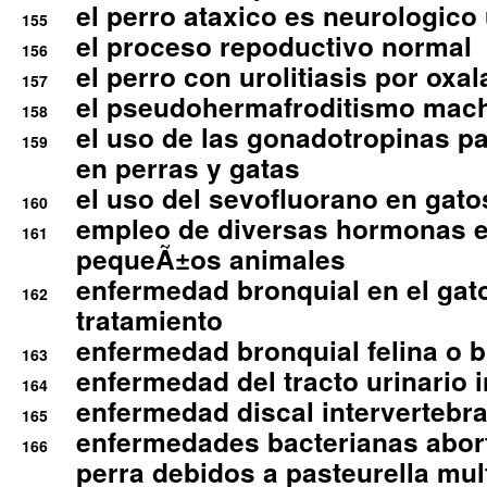
el perro ataxico es neurologico
155
el proceso repoductivo normal
156
el perro con urolitiasis por oxal
157
el pseudohermafroditismo mac
158
el uso de las gonadotropinas pa
159
en perras y gatas
el uso del sevofluorano en gato
160
empleo de diversas hormonas e
161
pequeÃ±os animales
enfermedad bronquial en el gat
162
tratamiento
enfermedad bronquial felina o br
163
enfermedad del tracto urinario in
164
enfermedad discal intervertebra
165
enfermedades bacterianas abort
166
perra debidos a pasteurella mul