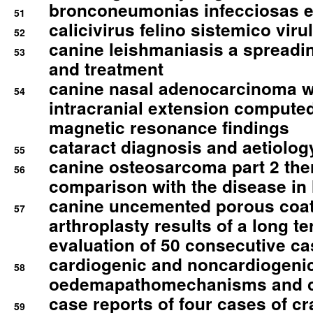
bronconeumonias infecciosas 
51
calicivirus felino sistemico viru
52
canine leishmaniasis a spreadi
53
and treatment
canine nasal adenocarcinoma wi
54
intracranial extension comput
magnetic resonance findings
cataract diagnosis and aetiolog
55
canine osteosarcoma part 2 th
56
comparison with the disease i
canine uncemented porous coate
57
arthroplasty results of a long t
evaluation of 50 consecutive c
cardiogenic and noncardiogeni
58
oedemapathomechanisms and 
case reports of four cases of c
59