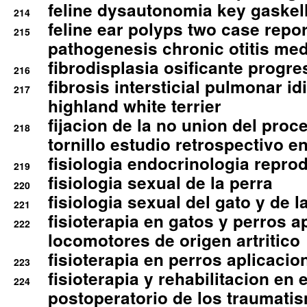
feline dysautonomia key gaske
214
feline ear polyps two case repo
215
pathogenesis chronic otitis med
fibrodisplasia osificante progres
216
fibrosis intersticial pulmonar id
217
highland white terrier
fijacion de la no union del pro
218
tornillo estudio retrospectivo e
fisiologia endocrinologia reprod
219
fisiologia sexual de la perra
220
fisiologia sexual del gato y de l
221
fisioterapia en gatos y perros a
222
locomotores de origen artritico
fisioterapia en perros aplicacio
223
fisioterapia y rehabilitacion en 
224
postoperatorio de los traumati