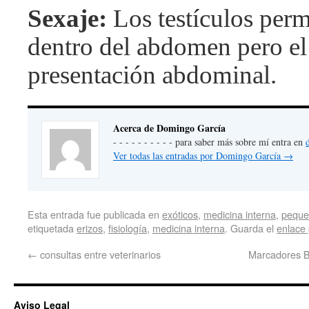
Sexaje:
Los testículos per
dentro del abdomen pero el
presentación abdominal.
Acerca de Domingo García
- - - - - - - - - - para saber más sobre mí entra en
Ver todas las entradas por Domingo García
→
Esta entrada fue publicada en
exóticos
,
medicina interna
,
peque
etiquetada
erizos
,
fisiología
,
medicina interna
. Guarda el
enlace
←
consultas entre veterinarios
Marcadores Bi
Aviso Legal