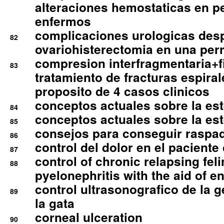
alteraciones hemostaticas en p
enfermos
complicaciones urologicas des
82
ovariohisterectomia en una per
compresion interfragmentaria+fi
83
tratamiento de fracturas espirale
proposito de 4 casos clinicos
conceptos actuales sobre la este
84
conceptos actuales sobre la este
85
consejos para conseguir raspad
86
control del dolor en el paciente 
87
control of chronic relapsing feli
88
pyelonephritis with the aid of e
control ultrasonografico de la g
89
la gata
corneal ulceration
90