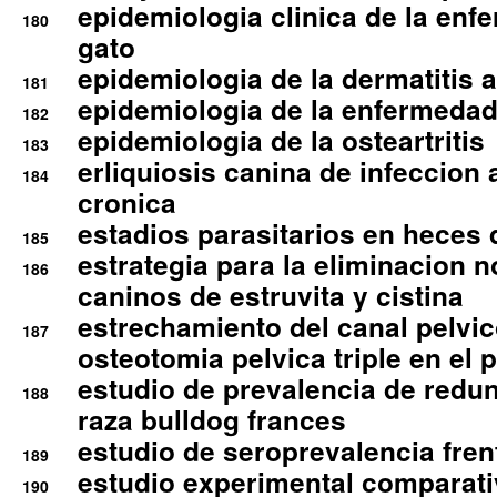
epidemiologia clinica de la enf
180
gato
epidemiologia de la dermatitis 
181
epidemiologia de la enfermedad
182
epidemiologia de la osteartritis
183
erliquiosis canina de infeccio
184
cronica
estadios parasitarios en heces 
185
estrategia para la eliminacion n
186
caninos de estruvita y cistina
estrechamiento del canal pelvi
187
osteotomia pelvica triple en el 
estudio de prevalencia de redun
188
raza bulldog frances
estudio de seroprevalencia frent
189
estudio experimental comparati
190