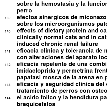
sobre la hemostasia y la funcion
perro
efectos sinergicos de miconazol
139
sobre los microorganismos pa
effects of dietary protein and cal
140
clinically normal cats and in cat
induced chronic renal failure
eficacia clinica y tolerancia d
141
con alteraciones del aparato l
eficacia repelente de una comb
142
imidacloprida y permetrina fre
papatasi mosca de la arena en 
eficacia y seguridad clinica del
143
tratamiento de perros con osteoa
el acido folico y la hendidura pa
144
braquicefalos