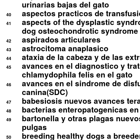
urinarias bajas del gato
aspectos practicos de transfus
40
aspects of the dysplastic syndr
41
dog osteochondrotic syndrome
aspirados articulares
42
astrocitoma anaplasico
43
ataxia de la cabeza y de las ex
44
avances en el diagnostico y tra
45
chlamydophila felis en el gato
avances en el sindrome de disf
46
canina(SDC)
babesiosis nuevos avances ter
47
bacterias enteropatogenicas en
48
bartonella y otras plagas nuev
49
pulgas
breeding healthy dogs a breede
50