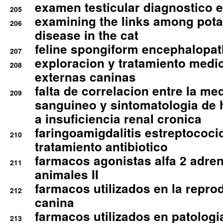
examen testicular diagnostico 
205
examining the links among pota
206
disease in the cat
feline spongiform encephalopa
207
exploracion y tratamiento medico
208
externas caninas
falta de correlacion entre la me
209
sanguineo y sintomatologia de
a insuficiencia renal cronica
faringoamigdalitis estreptococic
210
tratamiento antibiotico
farmacos agonistas alfa 2 adr
211
animales II
farmacos utilizados en la repro
212
canina
farmacos utilizados en patologia
213