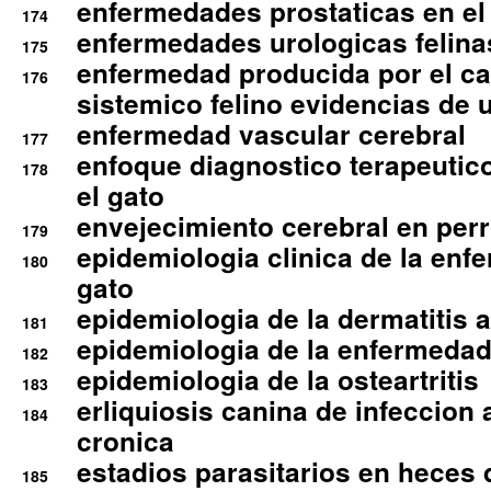
enfermedades prostaticas en el
174
enfermedades urologicas felina
175
enfermedad producida por el cal
176
sistemico felino evidencias de 
enfermedad vascular cerebral
177
enfoque diagnostico terapeutico 
178
el gato
envejecimiento cerebral en per
179
epidemiologia clinica de la enf
180
gato
epidemiologia de la dermatitis 
181
epidemiologia de la enfermedad
182
epidemiologia de la osteartritis
183
erliquiosis canina de infeccio
184
cronica
estadios parasitarios en heces 
185