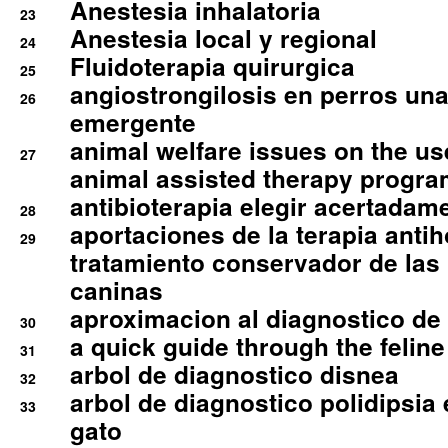
Anestesia inhalatoria
23
Anestesia local y regional
24
Fluidoterapia quirurgica
25
angiostrongilosis en perros un
26
emergente
animal welfare issues on the use
27
animal assisted therapy progra
antibioterapia elegir acertadam
28
aportaciones de la terapia anti
29
tratamiento conservador de las 
caninas
aproximacion al diagnostico de p
30
a quick guide through the feli
31
arbol de diagnostico disnea
32
arbol de diagnostico polidipsia 
33
gato