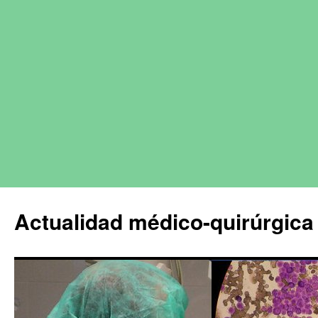
Actualidad médico-quirúrgica 