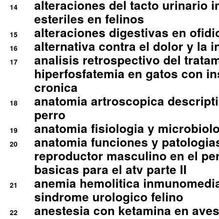
alteraciones del tacto urinario in
14
esteriles en felinos
alteraciones digestivas en ofidi
15
alternativa contra el dolor y la 
16
analisis retrospectivo del tratam
17
hiperfosfatemia en gatos con in
cronica
anatomia artroscopica descriptiv
18
perro
anatomia fisiologia y microbiolo
19
anatomia funciones y patologia
20
reproductor masculino en el per
basicas para el atv parte II
anemia hemolitica inmunomedia
21
sindrome urologico felino
anestesia con ketamina en aves 
22