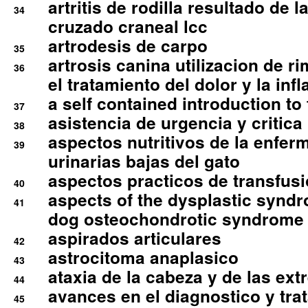
artritis de rodilla resultado de 
34
cruzado craneal lcc
artrodesis de carpo
35
artrosis canina utilizacion de r
36
el tratamiento del dolor y la inf
a self contained introduction to
37
asistencia de urgencia y critica
38
aspectos nutritivos de la enfer
39
urinarias bajas del gato
aspectos practicos de transfus
40
aspects of the dysplastic syndr
41
dog osteochondrotic syndrome
aspirados articulares
42
astrocitoma anaplasico
43
ataxia de la cabeza y de las ex
44
avances en el diagnostico y tra
45