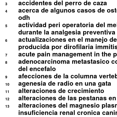
accidentes del perro de caza
3
acerca de algunos casos de oste
4
odh
actividad peri operatoria del 
5
durante la analgesia preventiva 
actualizaciones en el manejo de 
6
producida por dirofilaria immiti
acute pain management in the p
7
adenocarcinoma metastasico co
8
del encefalo
afecciones de la columna verte
9
agenesia de radio en una gata
10
alteraciones de crecimiento
11
alteraciones de las pestanas en
12
alteraciones del magnesio plas
13
insuficiencia renal cronica cani