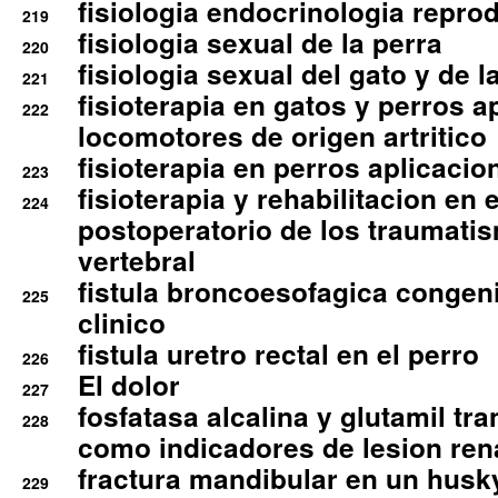
fisiologia endocrinologia reprod
219
fisiologia sexual de la perra
220
fisiologia sexual del gato y de l
221
fisioterapia en gatos y perros a
222
locomotores de origen artritico
fisioterapia en perros aplicacio
223
fisioterapia y rehabilitacion en 
224
postoperatorio de los traumati
vertebral
fistula broncoesofagica congen
225
clinico
fistula uretro rectal en el perro
226
El dolor
227
fosfatasa alcalina y glutamil tr
228
como indicadores de lesion ren
fractura mandibular en un husk
229