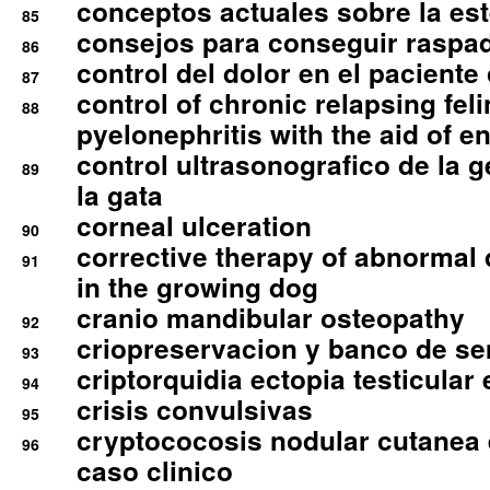
conceptos actuales sobre la este
85
consejos para conseguir raspad
86
control del dolor en el paciente 
87
control of chronic relapsing feli
88
pyelonephritis with the aid of e
control ultrasonografico de la g
89
la gata
corneal ulceration
90
corrective therapy of abnormal
91
in the growing dog
cranio mandibular osteopathy
92
criopreservacion y banco de s
93
criptorquidia ectopia testicular 
94
crisis convulsivas
95
cryptococosis nodular cutanea
96
caso clinico