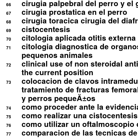
cirugia palpebral del perro y el 
66
cirugia prostatica en el perro
67
cirugia toracica cirugia del dia
68
cistocentesis
69
citologia aplicada otitis externa
70
citologia diagnostica de organ
71
pequenos animales
clinical use of non steroidal an
72
the current position
colocacion de clavos intramedu
73
tratamiento de fracturas femoral
y perros pequeÃ±os
como proceder ante la evidencia
74
como realizar una cistocentesis
75
como utilizar un oftalmoscopio 
76
comparacion de las tecnicas de
77