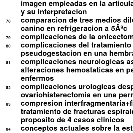
imagen empleadas en la articula
y su interpretacion
comparacion de tres medios di
78
canino en refrigeracion a 5Âºc
complicaciones de la onicectomi
79
complicaciones del tratamiento
80
pseudogestacion en una hembr
complicaciones neurologicas a
81
alteraciones hemostaticas en p
enfermos
complicaciones urologicas des
82
ovariohisterectomia en una per
compresion interfragmentaria+fi
83
tratamiento de fracturas espirale
proposito de 4 casos clinicos
conceptos actuales sobre la este
84