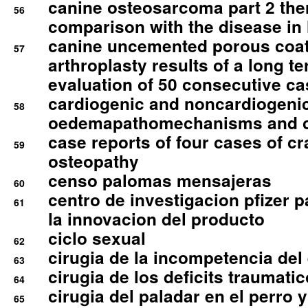
canine osteosarcoma part 2 th
56
comparison with the disease i
canine uncemented porous coate
57
arthroplasty results of a long t
evaluation of 50 consecutive c
cardiogenic and noncardiogeni
58
oedemapathomechanisms and 
case reports of four cases of c
59
osteopathy
censo palomas mensajeras
60
centro de investigacion pfizer p
61
la innovacion del producto
ciclo sexual
62
cirugia de la incompetencia del 
63
cirugia de los deficits traumati
64
cirugia del paladar en el perro y
65