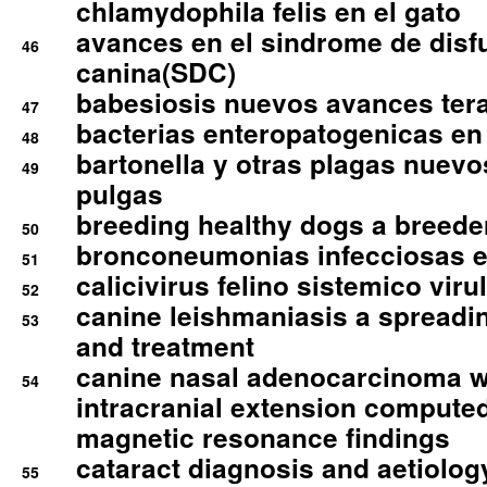
chlamydophila felis en el gato
avances en el sindrome de disf
46
canina(SDC)
babesiosis nuevos avances ter
47
bacterias enteropatogenicas en
48
bartonella y otras plagas nuev
49
pulgas
breeding healthy dogs a breede
50
bronconeumonias infecciosas 
51
calicivirus felino sistemico viru
52
canine leishmaniasis a spreadi
53
and treatment
canine nasal adenocarcinoma wi
54
intracranial extension comput
magnetic resonance findings
cataract diagnosis and aetiolog
55