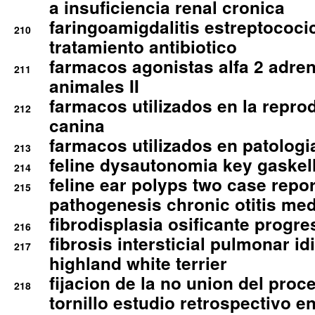
a insuficiencia renal cronica
faringoamigdalitis estreptococic
210
tratamiento antibiotico
farmacos agonistas alfa 2 adr
211
animales II
farmacos utilizados en la repro
212
canina
farmacos utilizados en patologia
213
feline dysautonomia key gaske
214
feline ear polyps two case repo
215
pathogenesis chronic otitis med
fibrodisplasia osificante progres
216
fibrosis intersticial pulmonar id
217
highland white terrier
fijacion de la no union del pro
218
tornillo estudio retrospectivo e