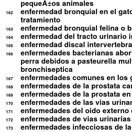
pequeÃ±os animales
enfermedad bronquial en el gat
162
tratamiento
enfermedad bronquial felina o br
163
enfermedad del tracto urinario in
164
enfermedad discal intervertebra
165
enfermedades bacterianas abort
166
perra debidos a pasteurella mul
bronchiseptica
enfermedades comunes en los 
167
enfermedades de la prostata ca
168
enfermedades de la prostata en 
169
enfermedades de las vias urinari
170
enfermedades del oido externo 
171
enfermedades de vias urinarias
172
enfermedades infecciosas de la 
173