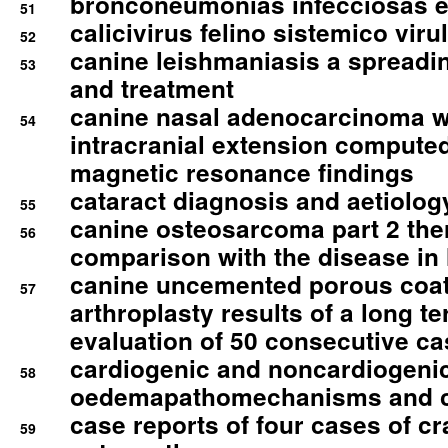
bronconeumonias infecciosas 
51
calicivirus felino sistemico viru
52
canine leishmaniasis a spreadi
53
and treatment
canine nasal adenocarcinoma wi
54
intracranial extension comput
magnetic resonance findings
cataract diagnosis and aetiolog
55
canine osteosarcoma part 2 th
56
comparison with the disease i
canine uncemented porous coate
57
arthroplasty results of a long t
evaluation of 50 consecutive c
cardiogenic and noncardiogeni
58
oedemapathomechanisms and 
case reports of four cases of c
59