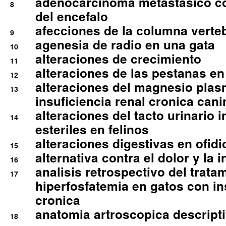
adenocarcinoma metastasico co
8
del encefalo
afecciones de la columna verte
9
agenesia de radio en una gata
10
alteraciones de crecimiento
11
alteraciones de las pestanas en
12
alteraciones del magnesio plas
13
insuficiencia renal cronica cani
alteraciones del tacto urinario in
14
esteriles en felinos
alteraciones digestivas en ofidi
15
alternativa contra el dolor y la 
16
analisis retrospectivo del tratam
17
hiperfosfatemia en gatos con in
cronica
anatomia artroscopica descriptiv
18