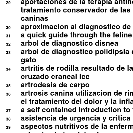
aportaciones de la terapia anti
29
tratamiento conservador de las 
caninas
aproximacion al diagnostico de p
30
a quick guide through the feli
31
arbol de diagnostico disnea
32
arbol de diagnostico polidipsia 
33
gato
artritis de rodilla resultado de 
34
cruzado craneal lcc
artrodesis de carpo
35
artrosis canina utilizacion de r
36
el tratamiento del dolor y la inf
a self contained introduction to
37
asistencia de urgencia y critica
38
aspectos nutritivos de la enfer
39