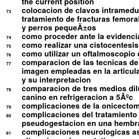
the current position
colocacion de clavos intramedu
73
tratamiento de fracturas femoral
y perros pequeÃ±os
como proceder ante la evidencia
74
como realizar una cistocentesis
75
como utilizar un oftalmoscopio 
76
comparacion de las tecnicas de
77
imagen empleadas en la articula
y su interpretacion
comparacion de tres medios di
78
canino en refrigeracion a 5Âºc
complicaciones de la onicectomi
79
complicaciones del tratamiento
80
pseudogestacion en una hembr
complicaciones neurologicas a
81