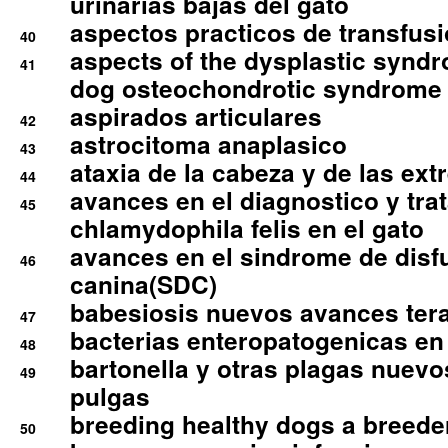
urinarias bajas del gato
aspectos practicos de transfus
40
aspects of the dysplastic syndr
41
dog osteochondrotic syndrome
aspirados articulares
42
astrocitoma anaplasico
43
ataxia de la cabeza y de las ex
44
avances en el diagnostico y tra
45
chlamydophila felis en el gato
avances en el sindrome de disf
46
canina(SDC)
babesiosis nuevos avances ter
47
bacterias enteropatogenicas en
48
bartonella y otras plagas nuev
49
pulgas
breeding healthy dogs a breede
50