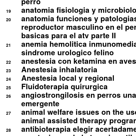
perro
anatomia fisiologia y microbiolo
19
anatomia funciones y patologia
20
reproductor masculino en el per
basicas para el atv parte II
anemia hemolitica inmunomedia
21
sindrome urologico felino
anestesia con ketamina en aves 
22
Anestesia inhalatoria
23
Anestesia local y regional
24
Fluidoterapia quirurgica
25
angiostrongilosis en perros un
26
emergente
animal welfare issues on the use
27
animal assisted therapy progra
antibioterapia elegir acertadam
28