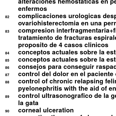
alteraciones hemostaticas en p
enfermos
complicaciones urologicas des
82
ovariohisterectomia en una per
compresion interfragmentaria+fi
83
tratamiento de fracturas espirale
proposito de 4 casos clinicos
conceptos actuales sobre la este
84
conceptos actuales sobre la este
85
consejos para conseguir raspad
86
control del dolor en el paciente 
87
control of chronic relapsing feli
88
pyelonephritis with the aid of e
control ultrasonografico de la g
89
la gata
corneal ulceration
90