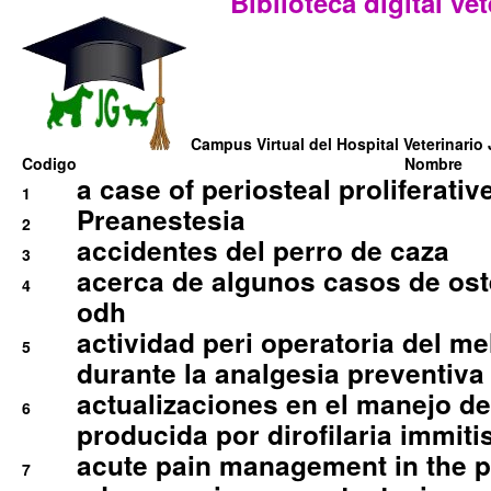
Biblioteca digital vet
Campus Virtual del Hospital Veterinario 
Codigo
Nombre
a case of periosteal proliferative
1
Preanestesia
2
accidentes del perro de caza
3
acerca de algunos casos de oste
4
odh
actividad peri operatoria del 
5
durante la analgesia preventiva 
actualizaciones en el manejo de 
6
producida por dirofilaria immiti
acute pain management in the p
7