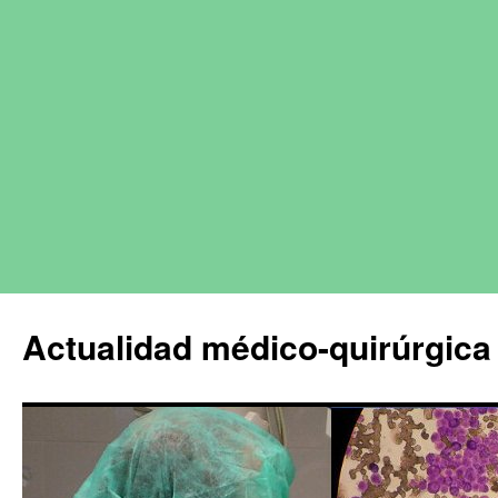
Actualidad médico-quirúrgica 