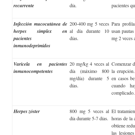
recurrente
día.
pacientes qu
Infección mucocutánea de
200-400 mg 5 veces
Para profil
herpes simplex en
al día durante 10
usan pautas
pacientes
días.
mg 2 veces a
inmunodeprimidos
Varicela en pacientes
20 mg/kg 4 veces al
Comenzar den
inmunocompetentes
día (máximo 800
la erupción
mg/día) durante 5
en casos ben
días.
cuando ha
complicado.
Herpes zóster
800 mg 5 veces al
El tratamie
día durante 5-7 días.
horas de la 
obtiene redu
las lesione