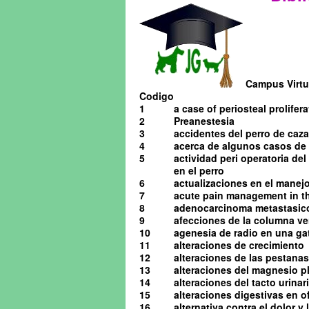
Campus Virtua
Codigo
1
a case of periosteal prolifera
2
Preanestesia
3
accidentes del perro de caza
4
acerca de algunos casos de o
5
actividad peri operatoria de
en el perro
6
actualizaciones en el manejo 
7
acute pain management in th
8
adenocarcinoma metastasico 
9
afecciones de la columna ve
10
agenesia de radio en una ga
11
alteraciones de crecimiento
12
alteraciones de las pestanas
13
alteraciones del magnesio pl
14
alteraciones del tacto urinario
15
alteraciones digestivas en o
16
alternativa contra el dolor y