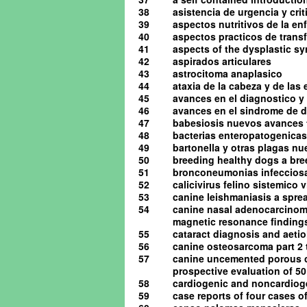
38
asistencia de urgencia y cri
39
aspectos nutritivos de la en
40
aspectos practicos de tran
41
aspects of the dysplastic s
42
aspirados articulares
43
astrocitoma anaplasico
44
ataxia de la cabeza y de las
45
avances en el diagnostico y 
46
avances en el sindrome de d
47
babesiosis nuevos avances 
48
bacterias enteropatogenicas
49
bartonella y otras plagas n
50
breeding healthy dogs a bre
51
bronconeumonias infeccios
52
calicivirus felino sistemico v
53
canine leishmaniasis a spre
54
canine nasal adenocarcinom
magnetic resonance finding
55
cataract diagnosis and aeti
56
canine osteosarcoma part 2
57
canine uncemented porous co
prospective evaluation of 5
58
cardiogenic and noncardio
59
case reports of four cases 