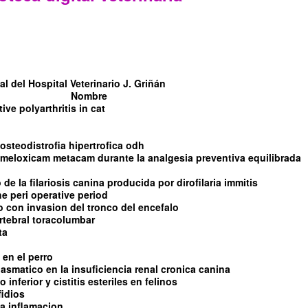
l del Hospital Veterinario J. Griñán
Nombre
tive polyarthritis in cat
steodistrofia hipertrofica odh
l meloxicam metacam durante la analgesia preventiva equilibrada
de la filariosis canina producida por dirofilaria immitis
e peri operative period
con invasion del tronco del encefalo
rtebral toracolumbar
ta
 en el perro
asmatico en la insuficiencia renal cronica canina
 inferior y cistitis esteriles en felinos
fidios
 la inflamacion