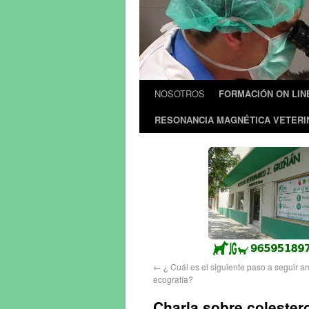
NOSOTROS
FORMACIÓN ON LIN
RESONANCIA MAGNÉTICA VETERI
←
¿ Cuál es el siguiente paso a seguir an
ecografía?
Charla sobre colester