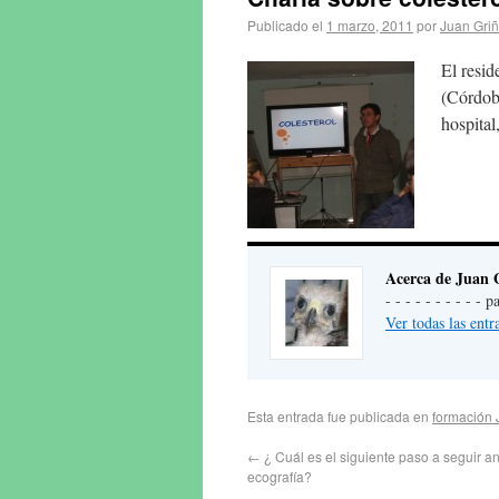
Publicado el
1 marzo, 2011
por
Juan Gri
El resid
(Córdoba
hospital
Acerca de Juan 
- - - - - - - - - -
Ver todas las ent
Esta entrada fue publicada en
formación 
←
¿ Cuál es el siguiente paso a seguir an
ecografía?