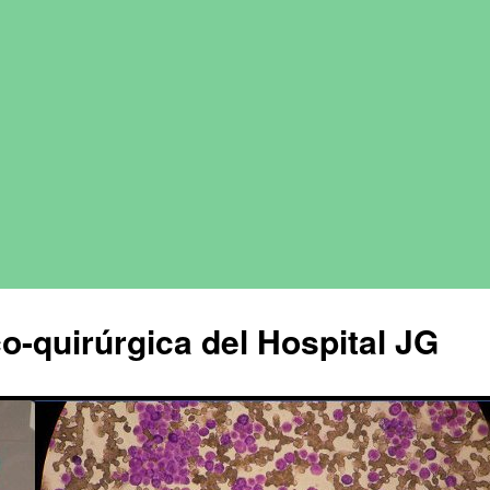
o-quirúrgica del Hospital JG