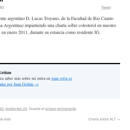
ñán
Tweet
ente argentino D. Lucas Troyano, de la Facultad de Rio Cuarto
-Argentina) impartiendo una charla sobre colesterol en nuestro
, en enero 2011, durante su estancia como residente JG.
Griñán
 para saber más sobre mí entra en
juan.vetjg.es
radas por Juan Griñán
→
JG
,
residentes JG
. Guarda el
enlace permanente
.
te esta
Charla sobre ALT
→