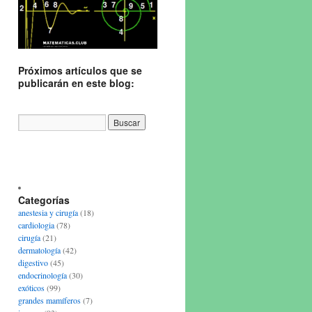
Próximos artículos que se
publicarán en este blog:
Categorías
anestesia y cirugía
(18)
cardiologia
(78)
cirugía
(21)
dermatología
(42)
digestivo
(45)
endocrinología
(30)
exóticos
(99)
grandes mamíferos
(7)