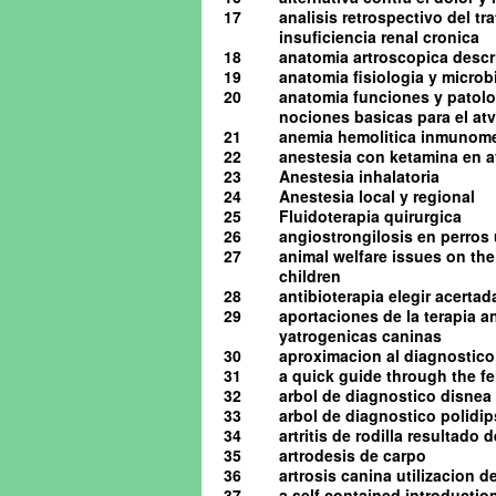
17
analisis retrospectivo del t
insuficiencia renal cronica
18
anatomia artroscopica descrip
19
anatomia fisiologia y microb
20
anatomia funciones y patolog
nociones basicas para el atv 
21
anemia hemolitica inmunome
22
anestesia con ketamina en av
23
Anestesia inhalatoria
24
Anestesia local y regional
25
Fluidoterapia quirurgica
26
angiostrongilosis en perro
27
animal welfare issues on the
children
28
antibioterapia elegir acerta
29
aportaciones de la terapia a
yatrogenicas caninas
30
aproximacion al diagnostico 
31
a quick guide through the 
32
arbol de diagnostico disnea
33
arbol de diagnostico polidip
34
artritis de rodilla resultado
35
artrodesis de carpo
36
artrosis canina utilizacion d
37
a self contained introduction