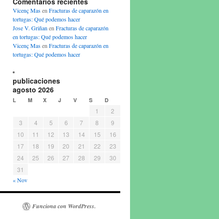
Comentarios recientes
Vicenç Mas
en
Fracturas de caparazón en
tortugas: Qué podemos hacer
Jose V. Griñan
en
Fracturas de caparazón
en tortugas: Qué podemos hacer
Vicenç Mas
en
Fracturas de caparazón en
tortugas: Qué podemos hacer
publicaciones
agosto 2026
L
M
X
J
V
S
D
1
2
3
4
5
6
7
8
9
10
11
12
13
14
15
16
17
18
19
20
21
22
23
24
25
26
27
28
29
30
31
« Nov
Funciona con WordPress.