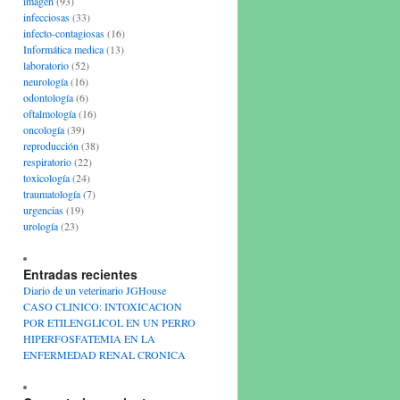
imagen
(93)
infecciosas
(33)
infecto-contagiosas
(16)
Informática medica
(13)
laboratorio
(52)
neurología
(16)
odontología
(6)
oftalmología
(16)
oncología
(39)
reproducción
(38)
respiratorio
(22)
toxicología
(24)
traumatología
(7)
urgencias
(19)
urología
(23)
Entradas recientes
Diario de un veterinario JGHouse
CASO CLINICO: INTOXICACION
POR ETILENGLICOL EN UN PERRO
HIPERFOSFATEMIA EN LA
ENFERMEDAD RENAL CRONICA