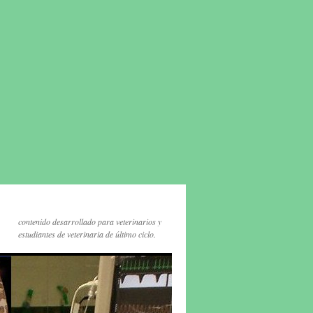
contenido desarrollado para veterinarios y
estudiantes de veterinaria de último ciclo.