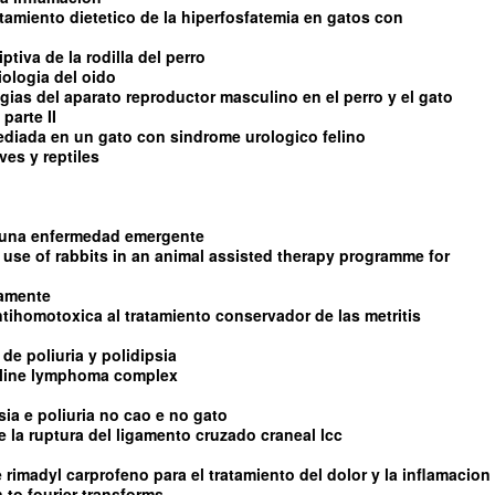
ratamiento dietetico de la hiperfosfatemia en gatos con
tiva de la rodilla del perro
iologia del oido
ias del aparato reproductor masculino en el perro y el gato
parte II
diada en un gato con sindrome urologico felino
es y reptiles
s una enfermedad emergente
 use of rabbits in an animal assisted therapy programme for
damente
ntihomotoxica al tratamiento conservador de las metritis
de poliuria y polidipsia
feline lymphoma complex
sia e poliuria no cao e no gato
 de la ruptura del ligamento cruzado craneal lcc
e rimadyl carprofeno para el tratamiento del dolor y la inflamacion
 to fourier transforms