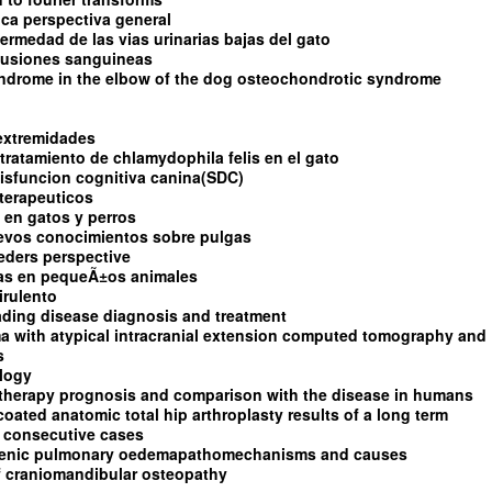
tica perspectiva general
fermedad de las vias urinarias bajas del gato
sfusiones sanguineas
yndrome in the elbow of the dog osteochondrotic syndrome
 extremidades
tratamiento de chlamydophila felis en el gato
isfuncion cognitiva canina(SDC)
terapeuticos
 en gatos y perros
uevos conocimientos sobre pulgas
eders perspective
as en pequeÃ±os animales
irulento
ading disease diagnosis and treatment
a with atypical intracranial extension computed tomography and
s
ology
 therapy prognosis and comparison with the disease in humans
ated anatomic total hip arthroplasty results of a long term
0 consecutive cases
genic pulmonary oedemapathomechanisms and causes
of craniomandibular osteopathy