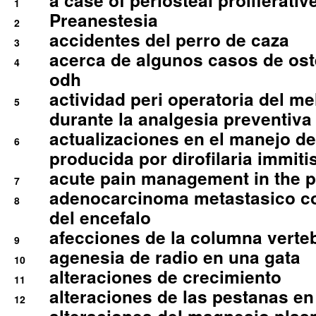
a case of periosteal proliferative
1
Preanestesia
2
accidentes del perro de caza
3
acerca de algunos casos de oste
4
odh
actividad peri operatoria del 
5
durante la analgesia preventiva 
actualizaciones en el manejo de 
6
producida por dirofilaria immiti
acute pain management in the p
7
adenocarcinoma metastasico co
8
del encefalo
afecciones de la columna verte
9
agenesia de radio en una gata
10
alteraciones de crecimiento
11
alteraciones de las pestanas en
12