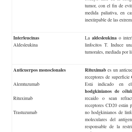
tumor, con el fin de evi
medida paliativa, en c
inextirpable de las extrem
Interleucinas
aldesleukina
La
o inter
Aldesleukina
linfocitos T. Induce una
tumorales, mediada por li
Anticuerpos monoclonales
Rituximab
es un anticu
receptores de superfici
Alemtuzumab
Está indicado en e
hodgkinianos
de célu
Rituximab
recaído o sean refrac
receptores CD20 están p
Trastuzumab
no hodgkinianos de linf
moleculares del antíge
responsable de la restr