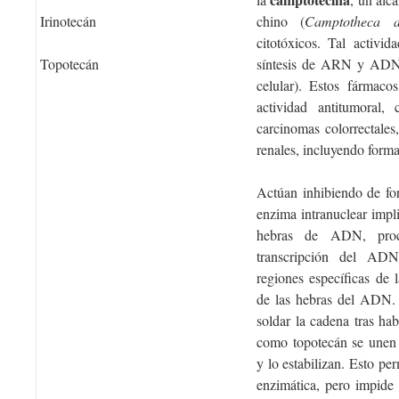
Irinotecán
chino (
Camptotheca a
citotóxicos. Tal activi
Topotecán
síntesis de ARN y ADN (
celular). Estos fármaco
actividad antitumoral
carcinomas colorrectale
renales, incluyendo formas
Actúan inhibiendo de fo
enzima intranuclear impl
hebras de ADN, proc
transcripción del AD
regiones específicas d
de las hebras del ADN. 
soldar la cadena tras hab
como topotecán se unen
y lo estabilizan. Esto pe
enzimática, pero impide 