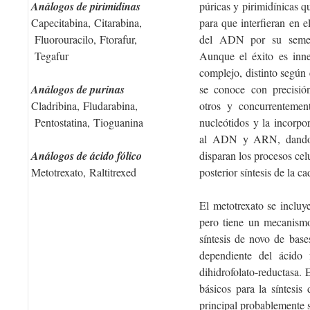
Análogos de pirimidinas
púricas y pirimidínicas 
Capecitabina, Citarabina,
para que interfieran en 
Fluorouracilo, Ftorafur,
del ADN por su semeja
Tegafur
Aunque el éxito es inn
complejo, distinto segú
Análogos de purinas
se conoce con precisión
Cladribina, Fludarabina,
otros y concurrentement
Pentostatina, Tioguanina
nucleótidos y la incorpor
al ADN y ARN, dando l
Análogos de ácido fólico
disparan los procesos cel
Metotrexato, Raltitrexed
posterior síntesis de la c
El metotrexato se incluy
pero tiene un mecanismo 
síntesis de novo de base
dependiente del ácido 
dihidrofolato-reductasa. 
básicos para la síntesis
principal probablemente s