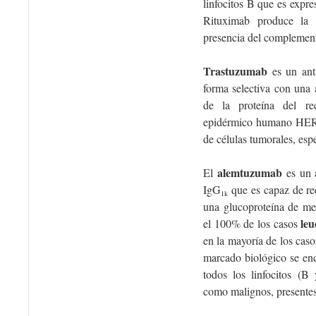
linfocitos B que es expre
Rituximab produce la l
presencia del compleme
Trastuzumab
es un an
forma selectiva con una a
de la proteína del re
epidérmico humano HER2,
de células tumorales, es
alemtuzumab
El
es un 
IgG
que es capaz de r
1
k
una glucoproteína de me
leu
el 100% de los casos
en la mayoría de los cas
marcado biológico se en
todos los linfocitos (B
como malignos, presentes 