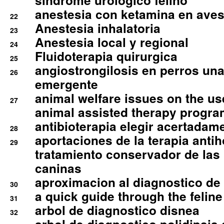
sindrome urologico felino
anestesia con ketamina en aves 
22
Anestesia inhalatoria
23
Anestesia local y regional
24
Fluidoterapia quirurgica
25
angiostrongilosis en perros un
26
emergente
animal welfare issues on the use
27
animal assisted therapy progra
antibioterapia elegir acertadam
28
aportaciones de la terapia anti
29
tratamiento conservador de las 
caninas
aproximacion al diagnostico de p
30
a quick guide through the feli
31
arbol de diagnostico disnea
32