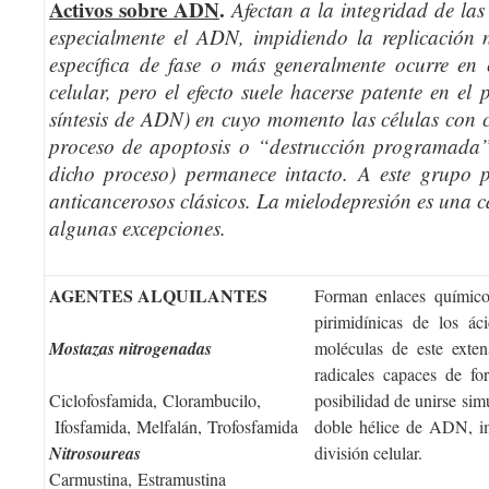
Activos sobre ADN
.
Afectan a la integridad de las
especialmente el ADN, impidiendo la replicación
específica de fase o más generalmente ocurre en
celular, pero el efecto suele hacerse patente en el
síntesis de ADN) en cuyo momento las células con 
proceso de apoptosis o “destrucción programada”
dicho proceso) permanece intacto. A este grupo 
anticancerosos clásicos. La mielodepresión es una c
algunas excepciones.
AGENTES ALQUILANTES
Forman enlaces químicos
pirimidínicas de los ác
Mostazas nitrogenadas
moléculas de este exte
radicales capaces de fo
Ciclofosfamida, Clorambucilo,
posibilidad de unirse sim
Ifosfamida, Melfalán, Trofosfamida
doble hélice de ADN, im
Nitrosoureas
división celular.
Carmustina, Estramustina