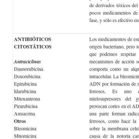
de derivados tóxicos del
pocos medicamentos de 
fase, y sólo es efectivo en
ANTIBIÓTICOS
Los medicamentos de est
CITOSTÁTICOS
origen bacteriano, pero 
que podemos respetar es
Antraciclinas
mecanismos de acción s
Daunorubicina
comporta como un alquil
Doxorubicina
intracelular. La bleomici
Epirubicina
ADN por formación de rad
Idarubicina
ferrosos. Es uno d
Mitoxantrona
mielosupresores del g
Pirarubicina
provocan cortes en el A
Amsacrina
una parte forman radica
Otros
ferrosos, como hace la 
Bleomicina
sobre la membrana celula
Mitomicina
causa de la notoria car