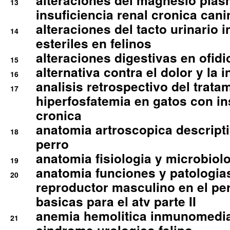
alteraciones del magnesio plas
13
insuficiencia renal cronica cani
alteraciones del tacto urinario in
14
esteriles en felinos
alteraciones digestivas en ofidi
15
alternativa contra el dolor y la 
16
analisis retrospectivo del tratam
17
hiperfosfatemia en gatos con in
cronica
anatomia artroscopica descriptiv
18
perro
anatomia fisiologia y microbiolo
19
anatomia funciones y patologia
20
reproductor masculino en el per
basicas para el atv parte II
anemia hemolitica inmunomedia
21