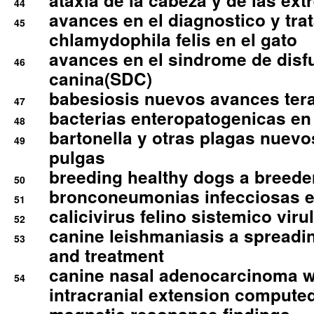
ataxia de la cabeza y de las ex
44
avances en el diagnostico y tra
45
chlamydophila felis en el gato
avances en el sindrome de disf
46
canina(SDC)
babesiosis nuevos avances ter
47
bacterias enteropatogenicas en
48
bartonella y otras plagas nuev
49
pulgas
breeding healthy dogs a breede
50
bronconeumonias infecciosas 
51
calicivirus felino sistemico viru
52
canine leishmaniasis a spreadi
53
and treatment
canine nasal adenocarcinoma wi
54
intracranial extension comput