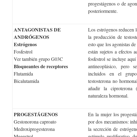
progestágenos o de agon
posteriormente.
ANTAGONISTAS DE
Los estrógenos reducen 
ANDRÓGENOS
la producción de testos
Estrógenos
esto que los agonistas d
Fosfestrol
están sujetos a efectos a
Ver también grupo G03C
fosfestrol se incluye aqu
Bloqueantes de receptores
antineoplásico, pero 
Flutamida
incluidos en el gru
Bicalutamida
testosterona no hormona
añadir la ciproteron
naturaleza hormonal.
PROGESTÁGENOS
En la mujer los progestá
Gestonorona caproato
por dos mecanismos: inhi
Medroxiprogesterona
la secreción de estrógeno
Megestrol
estímulo proliferativo 