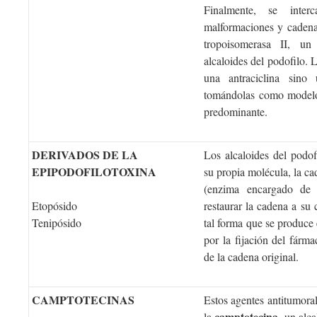
Finalmente, se inte
malformaciones y cadena
tropoisomerasa II, u
alcaloides del podofilo.
una antraciclina sino
tomándolas como modelo,
predominante.
DERIVADOS DE LA
Los alcaloides del podof
EPIPODOFILOTOXINA
su propia molécula, la c
(enzima encargado de 
Etopósido
restaurar la cadena a su
Tenipósido
tal forma que se produce 
por la fijación del fárma
de la cadena original.
CAMPTOTECINAS
Estos agentes antitumoral
camptotecina
la
, un alc