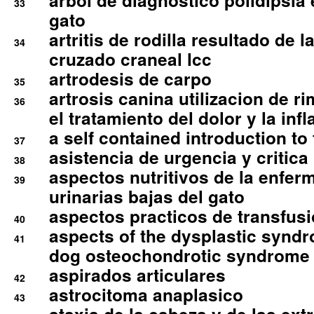
arbol de diagnostico polidipsia 
33
gato
artritis de rodilla resultado de 
34
cruzado craneal lcc
artrodesis de carpo
35
artrosis canina utilizacion de r
36
el tratamiento del dolor y la inf
a self contained introduction to
37
asistencia de urgencia y critica
38
aspectos nutritivos de la enfer
39
urinarias bajas del gato
aspectos practicos de transfus
40
aspects of the dysplastic syndr
41
dog osteochondrotic syndrome
aspirados articulares
42
astrocitoma anaplasico
43