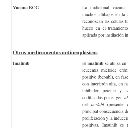
Vacuna BCG
La tradicional vacuna 
muchos altibajos en la 
reconozcan las células 
hueco en el tratamiento
aplicada por instilación in
Otros medicamentos antineoplásicos
.
Imatinib
imatinib
El
se utiliza en
leucemia mieloide cró
positivo (bcr-abl), en fas
con interferón alfa, en fa
inhibidor potente y 
codificadas por el gen
ab
del
bcr/abl
(presente e
principal consecuencia de 
proliferación y la inducci
positivas. Imatinib es