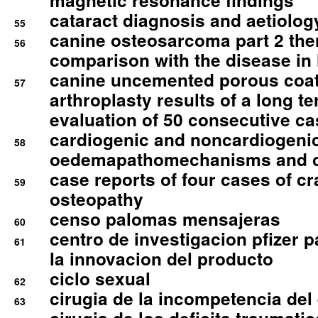
magnetic resonance findings
cataract diagnosis and aetiolog
55
canine osteosarcoma part 2 th
56
comparison with the disease i
canine uncemented porous coate
57
arthroplasty results of a long t
evaluation of 50 consecutive c
cardiogenic and noncardiogeni
58
oedemapathomechanisms and 
case reports of four cases of c
59
osteopathy
censo palomas mensajeras
60
centro de investigacion pfizer p
61
la innovacion del producto
ciclo sexual
62
cirugia de la incompetencia del 
63