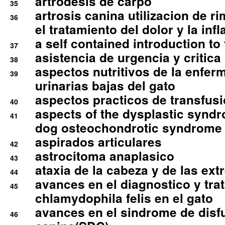
artrodesis de carpo
35
artrosis canina utilizacion de r
36
el tratamiento del dolor y la inf
a self contained introduction to
37
asistencia de urgencia y critica
38
aspectos nutritivos de la enfer
39
urinarias bajas del gato
aspectos practicos de transfus
40
aspects of the dysplastic syndr
41
dog osteochondrotic syndrome
aspirados articulares
42
astrocitoma anaplasico
43
ataxia de la cabeza y de las ex
44
avances en el diagnostico y tra
45
chlamydophila felis en el gato
avances en el sindrome de disf
46