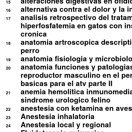
alteraciones digestivas en ofidi
15
alternativa contra el dolor y la 
16
analisis retrospectivo del tratam
17
hiperfosfatemia en gatos con in
cronica
anatomia artroscopica descriptiv
18
perro
anatomia fisiologia y microbiolo
19
anatomia funciones y patologia
20
reproductor masculino en el per
basicas para el atv parte II
anemia hemolitica inmunomedia
21
sindrome urologico felino
anestesia con ketamina en aves 
22
Anestesia inhalatoria
23
Anestesia local y regional
24