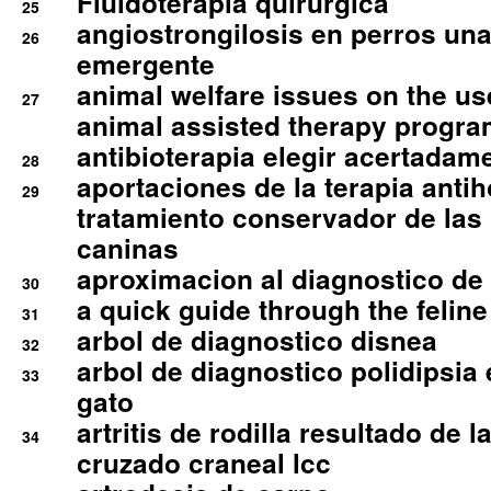
Fluidoterapia quirurgica
25
angiostrongilosis en perros un
26
emergente
animal welfare issues on the use
27
animal assisted therapy progra
antibioterapia elegir acertadam
28
aportaciones de la terapia anti
29
tratamiento conservador de las 
caninas
aproximacion al diagnostico de p
30
a quick guide through the feli
31
arbol de diagnostico disnea
32
arbol de diagnostico polidipsia 
33
gato
artritis de rodilla resultado de 
34
cruzado craneal lcc