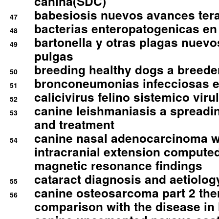
canina(SDC)
babesiosis nuevos avances ter
47
bacterias enteropatogenicas en
48
bartonella y otras plagas nuev
49
pulgas
breeding healthy dogs a breede
50
bronconeumonias infecciosas 
51
calicivirus felino sistemico viru
52
canine leishmaniasis a spreadi
53
and treatment
canine nasal adenocarcinoma wi
54
intracranial extension comput
magnetic resonance findings
cataract diagnosis and aetiolog
55
canine osteosarcoma part 2 th
56
comparison with the disease i