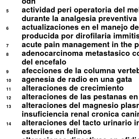
odh
actividad peri operatoria del 
5
durante la analgesia preventiva 
actualizaciones en el manejo de 
6
producida por dirofilaria immiti
acute pain management in the p
7
adenocarcinoma metastasico co
8
del encefalo
afecciones de la columna verte
9
agenesia de radio en una gata
10
alteraciones de crecimiento
11
alteraciones de las pestanas en
12
alteraciones del magnesio plas
13
insuficiencia renal cronica cani
alteraciones del tacto urinario in
14
esteriles en felinos