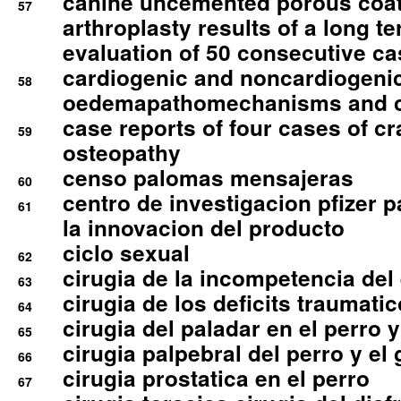
canine uncemented porous coate
57
arthroplasty results of a long t
evaluation of 50 consecutive c
cardiogenic and noncardiogeni
58
oedemapathomechanisms and 
case reports of four cases of c
59
osteopathy
censo palomas mensajeras
60
centro de investigacion pfizer p
61
la innovacion del producto
ciclo sexual
62
cirugia de la incompetencia del 
63
cirugia de los deficits traumati
64
cirugia del paladar en el perro y
65
cirugia palpebral del perro y el 
66
cirugia prostatica en el perro
67