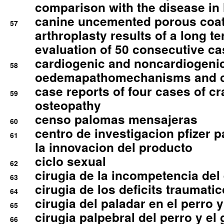
comparison with the disease i
canine uncemented porous coate
57
arthroplasty results of a long t
evaluation of 50 consecutive c
cardiogenic and noncardiogeni
58
oedemapathomechanisms and 
case reports of four cases of c
59
osteopathy
censo palomas mensajeras
60
centro de investigacion pfizer p
61
la innovacion del producto
ciclo sexual
62
cirugia de la incompetencia del 
63
cirugia de los deficits traumati
64
cirugia del paladar en el perro y
65
cirugia palpebral del perro y el 
66