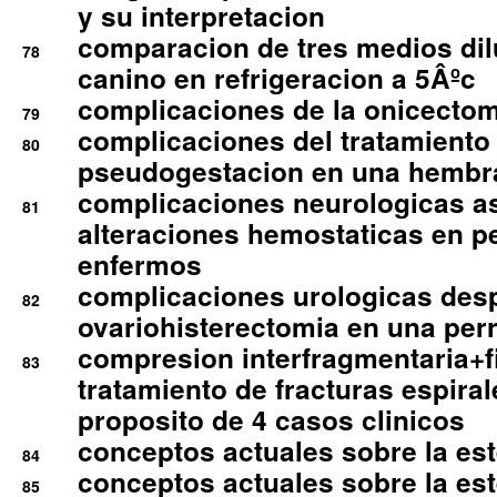
y su interpretacion
comparacion de tres medios di
78
canino en refrigeracion a 5Âºc
complicaciones de la onicectomi
79
complicaciones del tratamiento
80
pseudogestacion en una hembr
complicaciones neurologicas a
81
alteraciones hemostaticas en p
enfermos
complicaciones urologicas des
82
ovariohisterectomia en una per
compresion interfragmentaria+fi
83
tratamiento de fracturas espirale
proposito de 4 casos clinicos
conceptos actuales sobre la este
84
conceptos actuales sobre la este
85