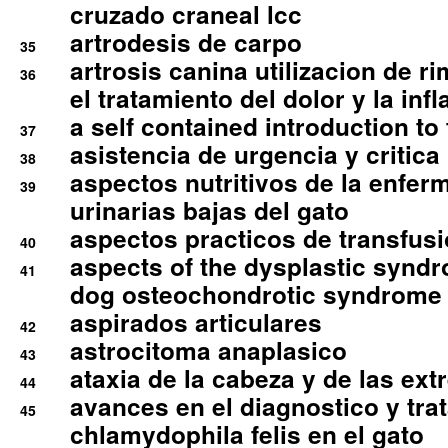
cruzado craneal lcc
artrodesis de carpo
35
artrosis canina utilizacion de r
36
el tratamiento del dolor y la inf
a self contained introduction to
37
asistencia de urgencia y critica
38
aspectos nutritivos de la enfer
39
urinarias bajas del gato
aspectos practicos de transfus
40
aspects of the dysplastic syndr
41
dog osteochondrotic syndrome
aspirados articulares
42
astrocitoma anaplasico
43
ataxia de la cabeza y de las ex
44
avances en el diagnostico y tra
45
chlamydophila felis en el gato