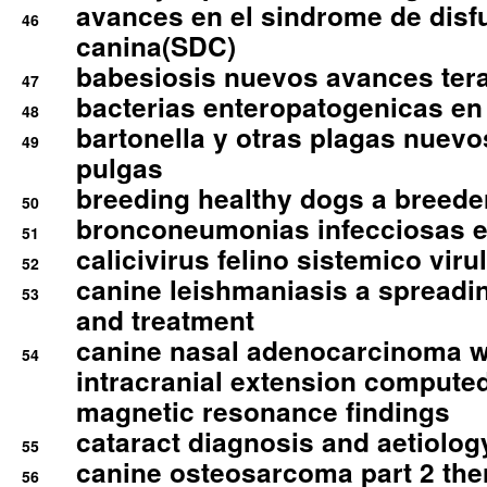
avances en el sindrome de disf
46
canina(SDC)
babesiosis nuevos avances ter
47
bacterias enteropatogenicas en
48
bartonella y otras plagas nuev
49
pulgas
breeding healthy dogs a breede
50
bronconeumonias infecciosas 
51
calicivirus felino sistemico viru
52
canine leishmaniasis a spreadi
53
and treatment
canine nasal adenocarcinoma wi
54
intracranial extension comput
magnetic resonance findings
cataract diagnosis and aetiolog
55
canine osteosarcoma part 2 th
56