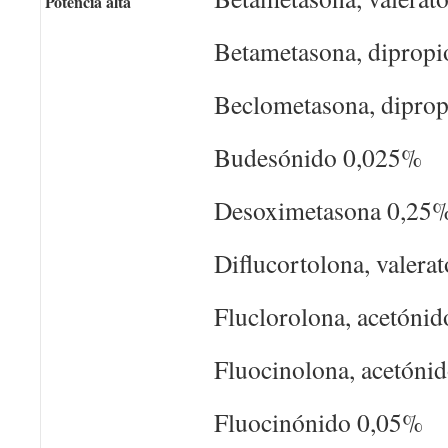
Potencia alta
Betametasona, diprop
Beclometasona, dipro
Budesónido 0,025%
Desoximetasona 0,25
Diflucortolona, valera
Fluclorolona, acetóni
Fluocinolona, acetóni
Fluocinónido 0,05%