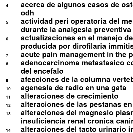
acerca de algunos casos de oste
4
odh
actividad peri operatoria del 
5
durante la analgesia preventiva 
actualizaciones en el manejo de 
6
producida por dirofilaria immiti
acute pain management in the p
7
adenocarcinoma metastasico co
8
del encefalo
afecciones de la columna verte
9
agenesia de radio en una gata
10
alteraciones de crecimiento
11
alteraciones de las pestanas en
12
alteraciones del magnesio plas
13
insuficiencia renal cronica cani
alteraciones del tacto urinario in
14