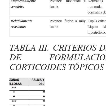
Moderadamente
Potencia moderada a
Dermatitis
sensibles
fuerte
nummular. 
dermatitis d
Relativamente
Potencia fuerte a muy
Lupus eritem
resistentes
fuerte
Liquen s
hipertrófico
TABLA III. CRITERIOS 
DE FORMULACI
CORTICOIDES TÓPICOS