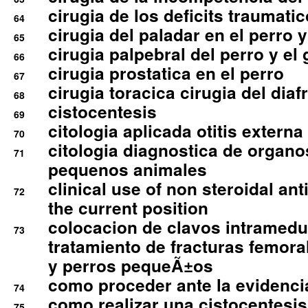
cirugia de los deficits traumati
64
cirugia del paladar en el perro y
65
cirugia palpebral del perro y el 
66
cirugia prostatica en el perro
67
cirugia toracica cirugia del dia
68
cistocentesis
69
citologia aplicada otitis externa
70
citologia diagnostica de organ
71
pequenos animales
clinical use of non steroidal an
72
the current position
colocacion de clavos intramedu
73
tratamiento de fracturas femoral
y perros pequeÃ±os
como proceder ante la evidencia
74
como realizar una cistocentesis
75