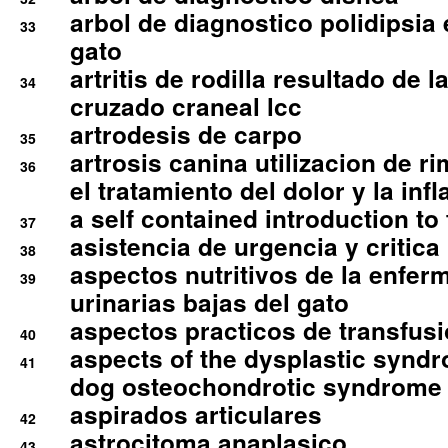
arbol de diagnostico polidipsia 
33
gato
artritis de rodilla resultado de 
34
cruzado craneal lcc
artrodesis de carpo
35
artrosis canina utilizacion de r
36
el tratamiento del dolor y la inf
a self contained introduction to
37
asistencia de urgencia y critica
38
aspectos nutritivos de la enfer
39
urinarias bajas del gato
aspectos practicos de transfus
40
aspects of the dysplastic syndr
41
dog osteochondrotic syndrome
aspirados articulares
42
astrocitoma anaplasico
43