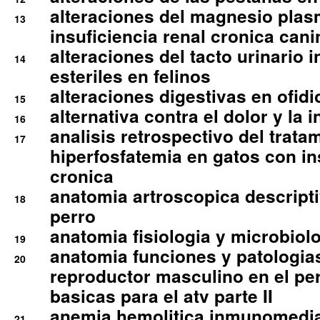
alteraciones del magnesio plas
13
insuficiencia renal cronica cani
alteraciones del tacto urinario in
14
esteriles en felinos
alteraciones digestivas en ofidi
15
alternativa contra el dolor y la 
16
analisis retrospectivo del tratam
17
hiperfosfatemia en gatos con in
cronica
anatomia artroscopica descriptiv
18
perro
anatomia fisiologia y microbiolo
19
anatomia funciones y patologia
20
reproductor masculino en el per
basicas para el atv parte II
anemia hemolitica inmunomedia
21