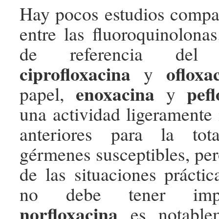
Hay pocos estudios compar
entre las fluoroquinolona
de referencia del
ciprofloxacina
ofloxa
y
enoxacina
pef
papel,
y
una actividad ligeramente 
anteriores para la tot
gérmenes susceptibles, per
de las situaciones práctic
no debe tener impo
norfloxacina
es notablem