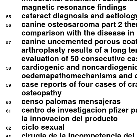
magnetic resonance findings
cataract diagnosis and aetiolog
55
canine osteosarcoma part 2 th
56
comparison with the disease i
canine uncemented porous coate
57
arthroplasty results of a long t
evaluation of 50 consecutive c
cardiogenic and noncardiogeni
58
oedemapathomechanisms and 
case reports of four cases of c
59
osteopathy
censo palomas mensajeras
60
centro de investigacion pfizer p
61
la innovacion del producto
ciclo sexual
62
cirugia de la incompetencia del 
63