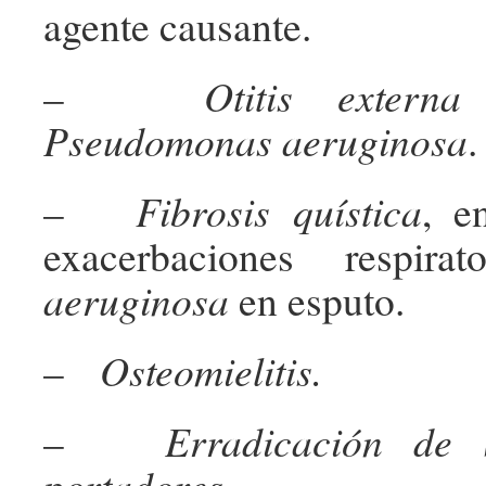
agente causante.
–
Otitis externa
i
Pseudomonas aeruginosa
.
–
Fibrosis quística
, e
exacerbaciones respirat
aeruginosa
en esputo.
–
Osteomielitis.
–
Erradicación de 
portadores.