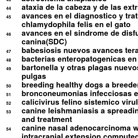
ataxia de la cabeza y de las ex
44
avances en el diagnostico y tra
45
chlamydophila felis en el gato
avances en el sindrome de disf
46
canina(SDC)
babesiosis nuevos avances ter
47
bacterias enteropatogenicas en
48
bartonella y otras plagas nuev
49
pulgas
breeding healthy dogs a breede
50
bronconeumonias infecciosas 
51
calicivirus felino sistemico viru
52
canine leishmaniasis a spreadi
53
and treatment
canine nasal adenocarcinoma wi
54
intracranial extension comput