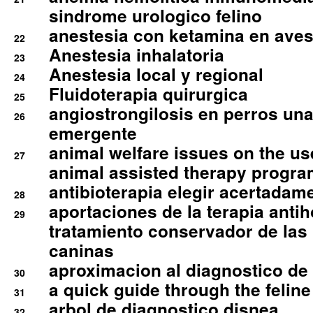
sindrome urologico felino
anestesia con ketamina en aves 
22
Anestesia inhalatoria
23
Anestesia local y regional
24
Fluidoterapia quirurgica
25
angiostrongilosis en perros un
26
emergente
animal welfare issues on the use
27
animal assisted therapy progra
antibioterapia elegir acertadam
28
aportaciones de la terapia anti
29
tratamiento conservador de las 
caninas
aproximacion al diagnostico de p
30
a quick guide through the feli
31
arbol de diagnostico disnea
32