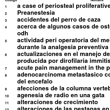
a case of periosteal proliferative
1
Preanestesia
2
accidentes del perro de caza
3
acerca de algunos casos de oste
4
odh
actividad peri operatoria del 
5
durante la analgesia preventiva 
actualizaciones en el manejo de 
6
producida por dirofilaria immiti
acute pain management in the p
7
adenocarcinoma metastasico co
8
del encefalo
afecciones de la columna verte
9
agenesia de radio en una gata
10
alteraciones de crecimiento
11
alteraciones de las pestanas en
12