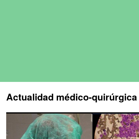
Actualidad médico-quirúrgica 