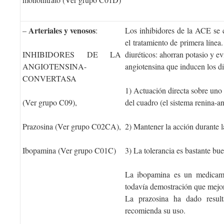
Arteriales y venosos
–
:
Los inhibidores de la ACE se c
el tratamiento de primera líne
INHIBIDORES DE LA
diuréticos: ahorran potasio y ev
ANGIOTENSINA-
angiotensina que inducen los di
CONVERTASA
1) Actuación directa sobre uno
(Ver grupo C09),
del cuadro (el sistema renina-a
Prazosina (Ver grupo C02CA),
2) Mantener la acción durante 
Ibopamina (Ver grupo C01C)
3) La tolerancia es bastante bu
La ibopamina es un medicam
todavía demostración que mejo
La prazosina ha dado result
recomienda su uso.