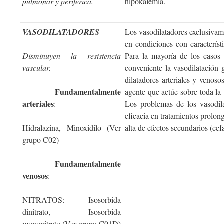
pulmonar y periférica.
hipokalemia.
VASODILATADORES
Los vasodilatadores exclusivam
en condiciones con caracterís
Disminuyen la resistencia
Para la mayoría de los casos 
vascular.
conveniente la vasodilatación
dilatadores arteriales y venoso
Fundamentalmente
–
agente que actúe sobre toda la 
arteriales
:
Los problemas de los vasodila
eficacia en tratamientos prolon
Hidralazina, Minoxidilo (Ver
alta de efectos secundarios (cef
grupo C02)
Fundamentalmente
–
venosos
:
NITRATOS: Isosorbida
dinitrato, Isosorbida
mononitrato (Ver grupo C01D)