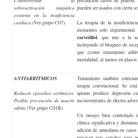
Contrarrestan la
precaución (dosis de prueba,
sobreactivación simpática
pueden ser usados con cierta se
existente en la insuficiencia
cardíaca
(Ver grupo C07)
.
La terapia de la insuficienc
momentos sólo experimental.
carvedilol
, que une a la acc
incluyendo el bloqueo de rece
que (como tratamiento aditi
mortalidad, al menos en plazos
ANTIARRÍTMICOS
Tratamiento también estricta
terapia convencional. Se es
Reducen episodios arrítmicos.
apenas produce depresión ca
Posible prevención de muerte
inconvenientes de efectos adver
súbita
(Ver grupo C01B)
.
Un ensayo bien controlado e
clínica significativa y disminu
adición de amiodana en casos 
precisan más estudios para p