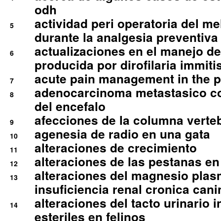
odh
actividad peri operatoria del 
5
durante la analgesia preventiva 
actualizaciones en el manejo de 
6
producida por dirofilaria immiti
acute pain management in the p
7
adenocarcinoma metastasico co
8
del encefalo
afecciones de la columna verte
9
agenesia de radio en una gata
10
alteraciones de crecimiento
11
alteraciones de las pestanas en
12
alteraciones del magnesio plas
13
insuficiencia renal cronica cani
alteraciones del tacto urinario in
14
esteriles en felinos