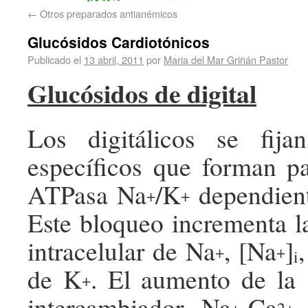
←
Otros preparados antianémicos
Glucósidos Cardiotónicos
Publicado el
13 abril, 2011
por
Maria del Mar Griñán Pastor
Glucósidos de digital
Los digitálicos se fija
específicos que forman p
ATPasa Na
/K
dependient
+
+
Este bloqueo incrementa l
intracelular de Na
, [Na
]
+
+
i
de K
. El aumento de la
+
intercambiador Na
-Ca
+
2+