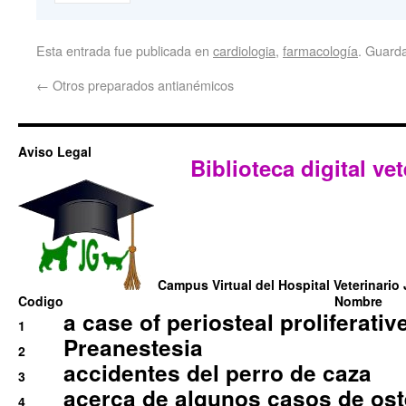
Esta entrada fue publicada en
cardiologia
,
farmacología
. Guard
←
Otros preparados antianémicos
Aviso Legal
Biblioteca digital vet
Campus Virtual del Hospital Veterinario 
Codigo
Nombre
a case of periosteal proliferative
1
Preanestesia
2
accidentes del perro de caza
3
acerca de algunos casos de oste
4