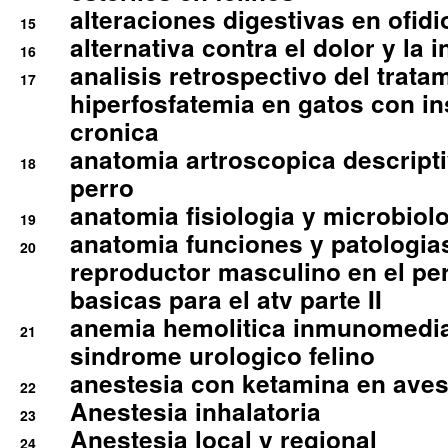
alteraciones digestivas en ofidi
15
alternativa contra el dolor y la 
16
analisis retrospectivo del tratam
17
hiperfosfatemia en gatos con in
cronica
anatomia artroscopica descriptiv
18
perro
anatomia fisiologia y microbiolo
19
anatomia funciones y patologia
20
reproductor masculino en el per
basicas para el atv parte II
anemia hemolitica inmunomedia
21
sindrome urologico felino
anestesia con ketamina en aves 
22
Anestesia inhalatoria
23
Anestesia local y regional
24