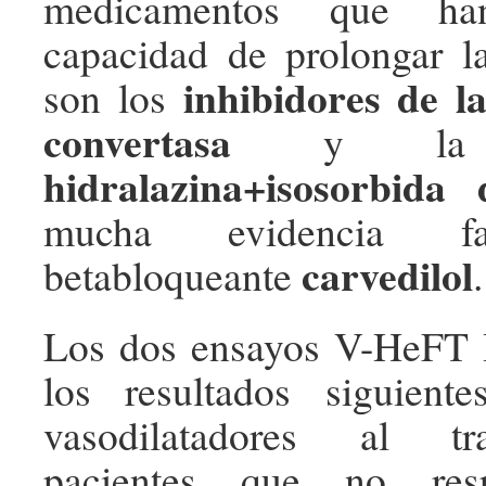
medicamentos que ha
capacidad de prolongar l
inhibidores de l
son los
convertasa
y l
hidralazina+isosorbida d
mucha evidencia fa
carvedilol
betabloqueante
.
Los dos ensayos V-HeFT I
los resultados siguiente
vasodilatadores al tr
pacientes que no re