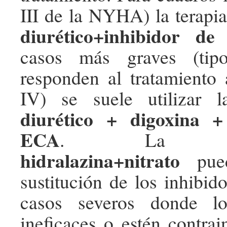
III de la NYHA) la terapia
diurético+inhibidor d
casos más graves (tip
responden al tratamiento a
IV) se suele utilizar 
diurético + digoxina +
ECA
. La comb
hidralazina+nitrato
pued
sustitución de los inhibi
casos severos donde l
ineficaces o estén contrai