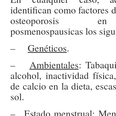
identifican como factores d
osteoporosis e
posmenospausicas los sigu
–
Genéticos
.
–
Ambientales
: Tabaqu
alcohol, inactividad físic
de calcio en la dieta, esca
sol.
–
Estado menstrual
: Men