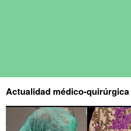
Actualidad médico-quirúrgica 