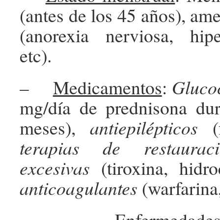
(antes de los 45 años), am
(anorexia nerviosa, hipe
etc).
–
Medicamentos
:
Glucoc
mg/día de prednisona du
meses),
antiepilépticos
(f
terapias de restaurac
excesivas
(tiroxina, hidroc
anticoagulantes
(warfarina,
–
Enfermedade