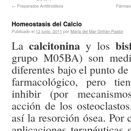
←
Preparados Antitiroideos
Fármaco
Homeostasis del Calcio
Publicado el
12 junio, 2011
por
Maria del Mar Griñán Pastor
calcitonina
bis
La
y los
grupo M05BA) son medi
diferentes bajo el punto de
farmacológico, pero ti
inhibir (por mecanismos
acción de los osteoclasto
así la resorción ósea. Por 
aplicaciones terapéuticas 