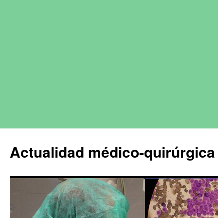
Actualidad médico-quirúrgica 