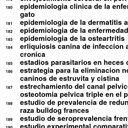
epidemiologia clinica de la enf
180
gato
epidemiologia de la dermatitis 
181
epidemiologia de la enfermedad
182
epidemiologia de la osteartritis
183
erliquiosis canina de infeccio
184
cronica
estadios parasitarios en heces 
185
estrategia para la eliminacion n
186
caninos de estruvita y cistina
estrechamiento del canal pelvi
187
osteotomia pelvica triple en el 
estudio de prevalencia de redun
188
raza bulldog frances
estudio de seroprevalencia frent
189
estudio experimental comparati
190