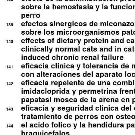
sobre la hemostasia y la funcion
perro
efectos sinergicos de miconazol
139
sobre los microorganismos pa
effects of dietary protein and cal
140
clinically normal cats and in cat
induced chronic renal failure
eficacia clinica y tolerancia d
141
con alteraciones del aparato l
eficacia repelente de una comb
142
imidacloprida y permetrina fre
papatasi mosca de la arena en 
eficacia y seguridad clinica del
143
tratamiento de perros con osteoa
el acido folico y la hendidura pa
144
braquicefalos