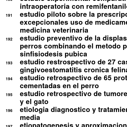
intraoperatoria con remifentanil
estudio piloto sobre la prescrip
191
excepcionales uso de medicam
medicina veterinaria
estudio preventivo de la displa
192
perros combinando el metodo p
sinfisiodesis pubica
estudio restrospectivo de 27 c
193
gingivoestomatitis cronica felin
estudio retrospectivo de 65 pro
194
cementadas en el perro
estudio retrospectivo de tumore
195
y el gato
etiologia diagnostico y tratamie
196
media
etiopatogenesis y aproximacion c
197