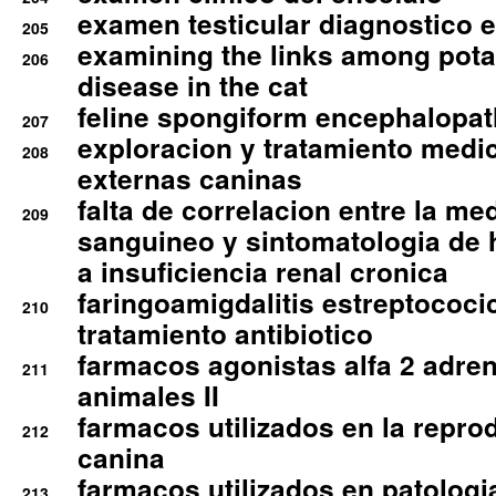
examen testicular diagnostico 
205
examining the links among pota
206
disease in the cat
feline spongiform encephalopa
207
exploracion y tratamiento medico
208
externas caninas
falta de correlacion entre la me
209
sanguineo y sintomatologia de
a insuficiencia renal cronica
faringoamigdalitis estreptococic
210
tratamiento antibiotico
farmacos agonistas alfa 2 adr
211
animales II
farmacos utilizados en la repro
212
canina
farmacos utilizados en patologia
213