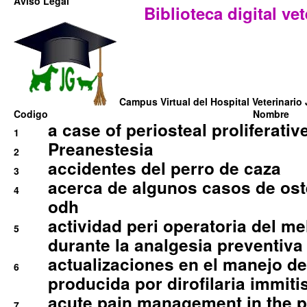
Aviso Legal
Biblioteca digital vet
Campus Virtual del Hospital Veterinario 
Codigo
Nombre
a case of periosteal proliferative
1
Preanestesia
2
accidentes del perro de caza
3
acerca de algunos casos de oste
4
odh
actividad peri operatoria del 
5
durante la analgesia preventiva 
actualizaciones en el manejo de 
6
producida por dirofilaria immiti
acute pain management in the p
7