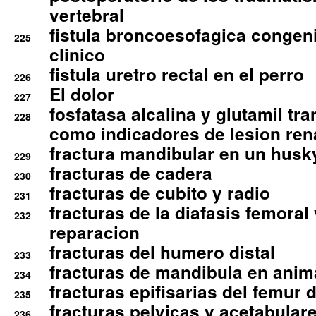
vertebral
fistula broncoesofagica congen
225
clinico
fistula uretro rectal en el perro
226
El dolor
227
fosfatasa alcalina y glutamil tr
228
como indicadores de lesion ren
fractura mandibular en un husk
229
fracturas de cadera
230
fracturas de cubito y radio
231
fracturas de la diafasis femoral
232
reparacion
fracturas del humero distal
233
fracturas de mandibula en ani
234
fracturas epifisarias del femur d
235
fracturas pelvicas y acetabulare
236