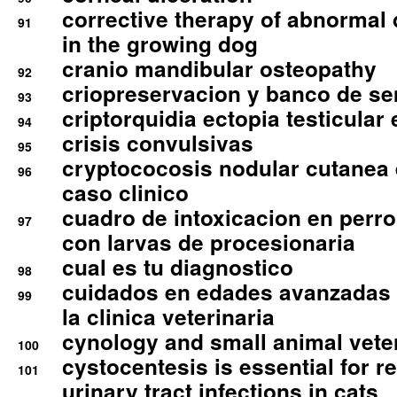
corrective therapy of abnormal
91
in the growing dog
cranio mandibular osteopathy
92
criopreservacion y banco de s
93
criptorquidia ectopia testicular 
94
crisis convulsivas
95
cryptococosis nodular cutanea
96
caso clinico
cuadro de intoxicacion en perro
97
con larvas de procesionaria
cual es tu diagnostico
98
cuidados en edades avanzadas
99
la clinica veterinaria
cynology and small animal vete
100
cystocentesis is essential for re
101
urinary tract infections in cats