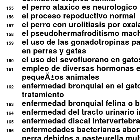
el perro ataxico es neurologico
155
el proceso repoductivo normal
156
el perro con urolitiasis por oxal
157
el pseudohermafroditismo mac
158
el uso de las gonadotropinas pa
159
en perras y gatas
el uso del sevofluorano en gato
160
empleo de diversas hormonas e
161
pequeÃ±os animales
enfermedad bronquial en el gat
162
tratamiento
enfermedad bronquial felina o br
163
enfermedad del tracto urinario in
164
enfermedad discal intervertebra
165
enfermedades bacterianas abort
166
perra debidos a pasteurella mul