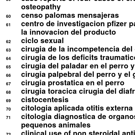
osteopathy
censo palomas mensajeras
60
centro de investigacion pfizer p
61
la innovacion del producto
ciclo sexual
62
cirugia de la incompetencia del 
63
cirugia de los deficits traumati
64
cirugia del paladar en el perro y
65
cirugia palpebral del perro y el 
66
cirugia prostatica en el perro
67
cirugia toracica cirugia del dia
68
cistocentesis
69
citologia aplicada otitis externa
70
citologia diagnostica de organ
71
pequenos animales
clinical use of non steroidal an
72