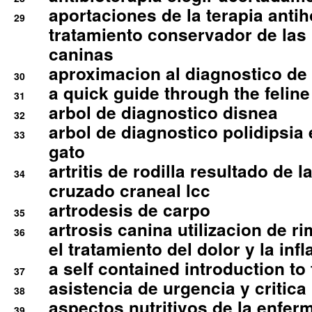
aportaciones de la terapia anti
29
tratamiento conservador de las 
caninas
aproximacion al diagnostico de p
30
a quick guide through the feli
31
arbol de diagnostico disnea
32
arbol de diagnostico polidipsia 
33
gato
artritis de rodilla resultado de 
34
cruzado craneal lcc
artrodesis de carpo
35
artrosis canina utilizacion de r
36
el tratamiento del dolor y la inf
a self contained introduction to
37
asistencia de urgencia y critica
38
aspectos nutritivos de la enfer
39