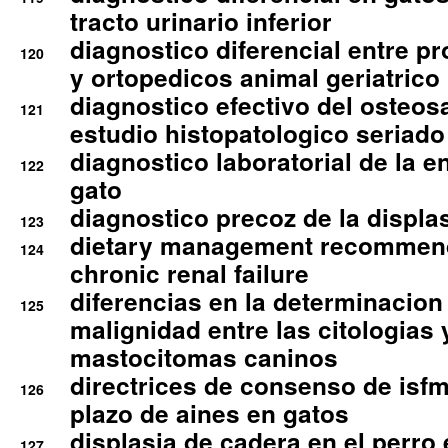
tracto urinario inferior
diagnostico diferencial entre 
120
y ortopedicos animal geriatrico
diagnostico efectivo del osteo
121
estudio histopatologico seriado
diagnostico laboratorial de la e
122
gato
diagnostico precoz de la displa
123
dietary management recommend
124
chronic renal failure
diferencias en la determinacion
125
malignidad entre las citologias 
mastocitomas caninos
directrices de consenso de isfm
126
plazo de aines en gatos
displasia de cadera en el perro
127