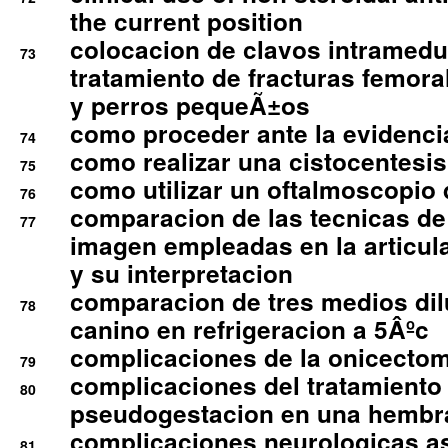
the current position
colocacion de clavos intramedu
73
tratamiento de fracturas femoral
y perros pequeÃ±os
como proceder ante la evidencia
74
como realizar una cistocentesis
75
como utilizar un oftalmoscopio 
76
comparacion de las tecnicas de
77
imagen empleadas en la articula
y su interpretacion
comparacion de tres medios di
78
canino en refrigeracion a 5Âºc
complicaciones de la onicectomi
79
complicaciones del tratamiento
80
pseudogestacion en una hembr
complicaciones neurologicas a
81