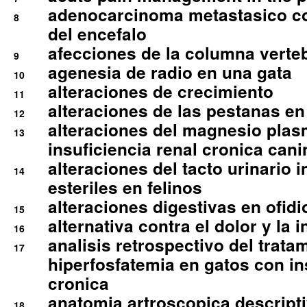
adenocarcinoma metastasico co
8
del encefalo
afecciones de la columna verte
9
agenesia de radio en una gata
10
alteraciones de crecimiento
11
alteraciones de las pestanas en
12
alteraciones del magnesio plas
13
insuficiencia renal cronica cani
alteraciones del tacto urinario in
14
esteriles en felinos
alteraciones digestivas en ofidi
15
alternativa contra el dolor y la 
16
analisis retrospectivo del tratam
17
hiperfosfatemia en gatos con in
cronica
anatomia artroscopica descriptiv
18