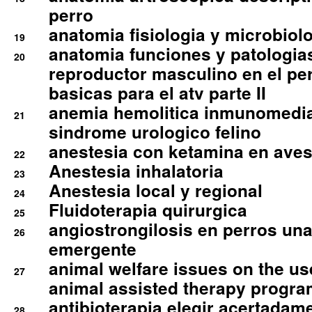
perro
anatomia fisiologia y microbiolo
19
anatomia funciones y patologia
20
reproductor masculino en el per
basicas para el atv parte II
anemia hemolitica inmunomedia
21
sindrome urologico felino
anestesia con ketamina en aves 
22
Anestesia inhalatoria
23
Anestesia local y regional
24
Fluidoterapia quirurgica
25
angiostrongilosis en perros un
26
emergente
animal welfare issues on the use
27
animal assisted therapy progra
antibioterapia elegir acertadam
28