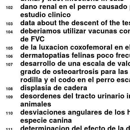
dano renal en el perro causado 
102
estudio clinico
data about the descent of the te
103
deberiamos utilizar vacunas co
104
de FVC
de la luxacion coxofemoral en e
105
dermatopatias felinas poco fre
106
desarrollo de una escala de val
107
grado de osteoartrosis para las 
rodilla y el codo en el perro esc
displasia de cadera
108
desordenes del tracto urinario 
109
animales
desviaciones angulares de los 
110
especie canina
determinacion del efecto de la.d
111