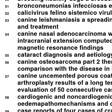
bronconeumonias infecciosas 
51
calicivirus felino sistemico viru
52
canine leishmaniasis a spreadi
53
and treatment
canine nasal adenocarcinoma wi
54
intracranial extension comput
magnetic resonance findings
cataract diagnosis and aetiolog
55
canine osteosarcoma part 2 th
56
comparison with the disease i
canine uncemented porous coate
57
arthroplasty results of a long t
evaluation of 50 consecutive c
cardiogenic and noncardiogeni
58
oedemapathomechanisms and 
case reports of four cases of c
59