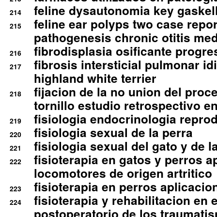
feline dysautonomia key gaske
214
feline ear polyps two case repo
215
pathogenesis chronic otitis med
fibrodisplasia osificante progres
216
fibrosis intersticial pulmonar id
217
highland white terrier
fijacion de la no union del pro
218
tornillo estudio retrospectivo e
fisiologia endocrinologia reprod
219
fisiologia sexual de la perra
220
fisiologia sexual del gato y de l
221
fisioterapia en gatos y perros a
222
locomotores de origen artritico
fisioterapia en perros aplicacio
223
fisioterapia y rehabilitacion en 
224
postoperatorio de los traumati