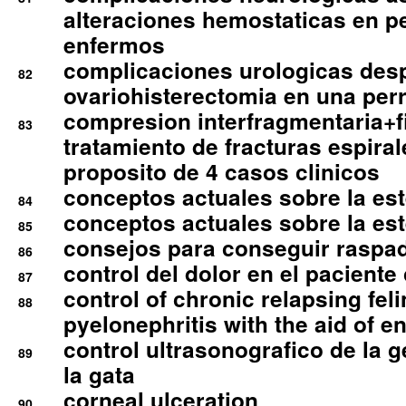
alteraciones hemostaticas en p
enfermos
complicaciones urologicas des
82
ovariohisterectomia en una per
compresion interfragmentaria+fi
83
tratamiento de fracturas espirale
proposito de 4 casos clinicos
conceptos actuales sobre la este
84
conceptos actuales sobre la este
85
consejos para conseguir raspad
86
control del dolor en el paciente 
87
control of chronic relapsing feli
88
pyelonephritis with the aid of e
control ultrasonografico de la g
89
la gata
corneal ulceration
90