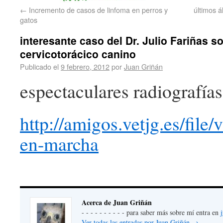
←
Incremento de casos de linfoma en perros y
últimos á
gatos
interesante caso del Dr. Julio Fariñas 
cervicotorácico canino
Publicado el
9 febrero, 2012
por
Juan Griñán
espectaculares radiografías.
http://amigos.vetjg.es/file/
en-marcha
Acerca de Juan Griñán
- - - - - - - - - - para saber más sobre mí entra en
Ver todas las entradas por Juan Griñán
→