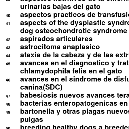
urinarias bajas del gato
aspectos practicos de transfus
40
aspects of the dysplastic syndr
41
dog osteochondrotic syndrome
aspirados articulares
42
astrocitoma anaplasico
43
ataxia de la cabeza y de las ex
44
avances en el diagnostico y tra
45
chlamydophila felis en el gato
avances en el sindrome de disf
46
canina(SDC)
babesiosis nuevos avances ter
47
bacterias enteropatogenicas en
48
bartonella y otras plagas nuev
49
pulgas
breeding healthy dogs a breede
50