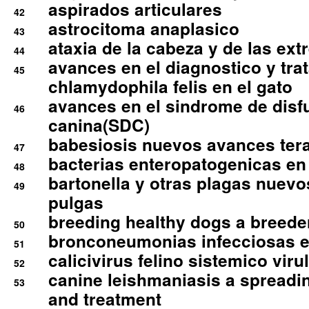
aspirados articulares
42
astrocitoma anaplasico
43
ataxia de la cabeza y de las ex
44
avances en el diagnostico y tra
45
chlamydophila felis en el gato
avances en el sindrome de disf
46
canina(SDC)
babesiosis nuevos avances ter
47
bacterias enteropatogenicas en
48
bartonella y otras plagas nuev
49
pulgas
breeding healthy dogs a breede
50
bronconeumonias infecciosas 
51
calicivirus felino sistemico viru
52
canine leishmaniasis a spreadi
53
and treatment