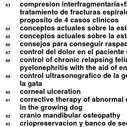
compresion interfragmentaria+fi
83
tratamiento de fracturas espirale
proposito de 4 casos clinicos
conceptos actuales sobre la este
84
conceptos actuales sobre la este
85
consejos para conseguir raspad
86
control del dolor en el paciente 
87
control of chronic relapsing feli
88
pyelonephritis with the aid of e
control ultrasonografico de la g
89
la gata
corneal ulceration
90
corrective therapy of abnormal
91
in the growing dog
cranio mandibular osteopathy
92
criopreservacion y banco de s
93