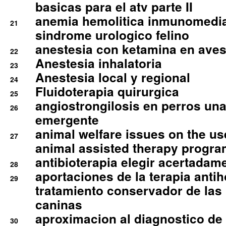
basicas para el atv parte II
anemia hemolitica inmunomedia
21
sindrome urologico felino
anestesia con ketamina en aves 
22
Anestesia inhalatoria
23
Anestesia local y regional
24
Fluidoterapia quirurgica
25
angiostrongilosis en perros un
26
emergente
animal welfare issues on the use
27
animal assisted therapy progra
antibioterapia elegir acertadam
28
aportaciones de la terapia anti
29
tratamiento conservador de las 
caninas
aproximacion al diagnostico de p
30