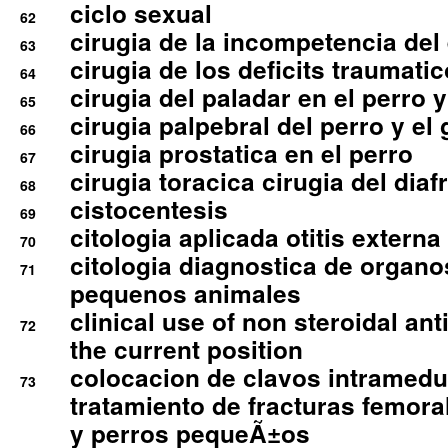
ciclo sexual
62
cirugia de la incompetencia del 
63
cirugia de los deficits traumati
64
cirugia del paladar en el perro y
65
cirugia palpebral del perro y el 
66
cirugia prostatica en el perro
67
cirugia toracica cirugia del dia
68
cistocentesis
69
citologia aplicada otitis externa
70
citologia diagnostica de organ
71
pequenos animales
clinical use of non steroidal an
72
the current position
colocacion de clavos intramedu
73
tratamiento de fracturas femoral
y perros pequeÃ±os