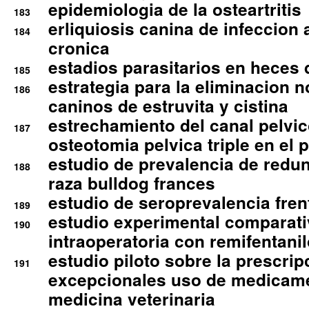
epidemiologia de la osteartritis
183
erliquiosis canina de infeccio
184
cronica
estadios parasitarios en heces 
185
estrategia para la eliminacion n
186
caninos de estruvita y cistina
estrechamiento del canal pelvi
187
osteotomia pelvica triple en el 
estudio de prevalencia de redun
188
raza bulldog frances
estudio de seroprevalencia frent
189
estudio experimental comparati
190
intraoperatoria con remifentanil
estudio piloto sobre la prescrip
191
excepcionales uso de medicam
medicina veterinaria