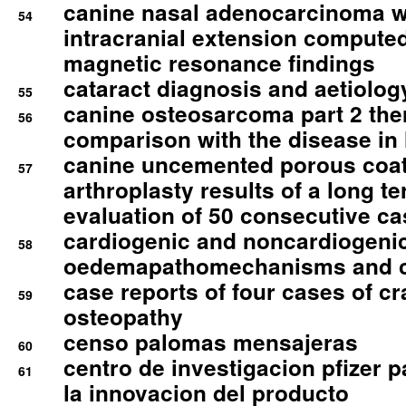
canine nasal adenocarcinoma wi
54
intracranial extension comput
magnetic resonance findings
cataract diagnosis and aetiolog
55
canine osteosarcoma part 2 th
56
comparison with the disease i
canine uncemented porous coate
57
arthroplasty results of a long t
evaluation of 50 consecutive c
cardiogenic and noncardiogeni
58
oedemapathomechanisms and 
case reports of four cases of c
59
osteopathy
censo palomas mensajeras
60
centro de investigacion pfizer p
61
la innovacion del producto