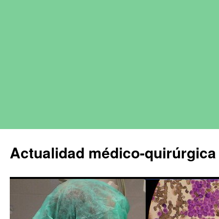
Actualidad médico-quirúrgica 