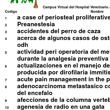
Campus Virtual del Hospital Veterinario 
Codigo
Nombre
a case of periosteal proliferative
1
Preanestesia
2
accidentes del perro de caza
3
acerca de algunos casos de oste
4
odh
actividad peri operatoria del 
5
durante la analgesia preventiva 
actualizaciones en el manejo de 
6
producida por dirofilaria immiti
acute pain management in the p
7
adenocarcinoma metastasico co
8
del encefalo
afecciones de la columna verte
9
agenesia de radio en una gata
10