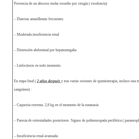
Presencia de un absceso molar resuelto por cirugía ( exodoncia)
– Diarreas amarillentas frecuentes.
– Moderada insuficiencia renal
– Distensión abdominal por hepatomegalia
– Linfocitosis en todo momento.
En etapa final (
2 años después
y tras varias sesiones de quimioterapia, incluso una t
sanguínea) :
– Caquexia extrema. 2,8 kg en el momento de la eutanasia.
– Paresia de extremidades posteriores. Signos de polineuropatía periférica ( paraneopl
– Insuficiencia renal avanzada.