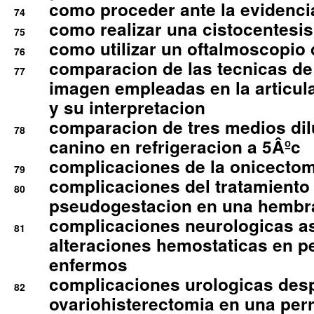
como proceder ante la evidencia
74
como realizar una cistocentesis
75
como utilizar un oftalmoscopio 
76
comparacion de las tecnicas de
77
imagen empleadas en la articula
y su interpretacion
comparacion de tres medios di
78
canino en refrigeracion a 5Âºc
complicaciones de la onicectomi
79
complicaciones del tratamiento
80
pseudogestacion en una hembr
complicaciones neurologicas a
81
alteraciones hemostaticas en p
enfermos
complicaciones urologicas des
82
ovariohisterectomia en una per