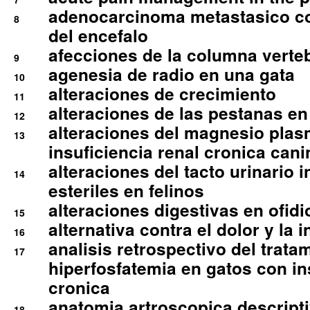
adenocarcinoma metastasico co
8
del encefalo
afecciones de la columna verte
9
agenesia de radio en una gata
10
alteraciones de crecimiento
11
alteraciones de las pestanas en
12
alteraciones del magnesio plas
13
insuficiencia renal cronica cani
alteraciones del tacto urinario in
14
esteriles en felinos
alteraciones digestivas en ofidi
15
alternativa contra el dolor y la 
16
analisis retrospectivo del tratam
17
hiperfosfatemia en gatos con in
cronica
anatomia artroscopica descriptiv
18