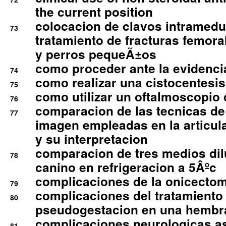
the current position
colocacion de clavos intramedu
73
tratamiento de fracturas femoral
y perros pequeÃ±os
como proceder ante la evidencia
74
como realizar una cistocentesis
75
como utilizar un oftalmoscopio 
76
comparacion de las tecnicas de
77
imagen empleadas en la articula
y su interpretacion
comparacion de tres medios di
78
canino en refrigeracion a 5Âºc
complicaciones de la onicectomi
79
complicaciones del tratamiento
80
pseudogestacion en una hembr
complicaciones neurologicas a
81