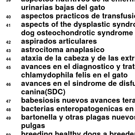
urinarias bajas del gato
aspectos practicos de transfus
40
aspects of the dysplastic syndr
41
dog osteochondrotic syndrome
aspirados articulares
42
astrocitoma anaplasico
43
ataxia de la cabeza y de las ex
44
avances en el diagnostico y tra
45
chlamydophila felis en el gato
avances en el sindrome de disf
46
canina(SDC)
babesiosis nuevos avances ter
47
bacterias enteropatogenicas en
48
bartonella y otras plagas nuev
49
pulgas
breeding healthy dogs a breede
50