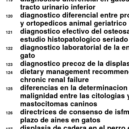
tracto urinario inferior
diagnostico diferencial entre 
120
y ortopedicos animal geriatrico
diagnostico efectivo del osteo
121
estudio histopatologico seriado
diagnostico laboratorial de la e
122
gato
diagnostico precoz de la displa
123
dietary management recommend
124
chronic renal failure
diferencias en la determinacion
125
malignidad entre las citologias 
mastocitomas caninos
directrices de consenso de isfm
126
plazo de aines en gatos
displasia de cadera en el perro
127