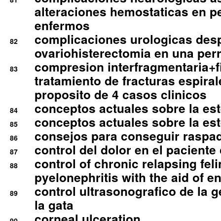
alteraciones hemostaticas en p
enfermos
complicaciones urologicas des
82
ovariohisterectomia en una per
compresion interfragmentaria+fi
83
tratamiento de fracturas espirale
proposito de 4 casos clinicos
conceptos actuales sobre la este
84
conceptos actuales sobre la este
85
consejos para conseguir raspad
86
control del dolor en el paciente 
87
control of chronic relapsing feli
88
pyelonephritis with the aid of e
control ultrasonografico de la g
89
la gata
corneal ulceration
90