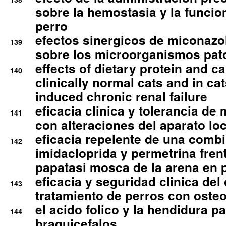
sobre la hemostasia y la funcion
perro
efectos sinergicos de miconazol
139
sobre los microorganismos pa
effects of dietary protein and cal
140
clinically normal cats and in cat
induced chronic renal failure
eficacia clinica y tolerancia d
141
con alteraciones del aparato l
eficacia repelente de una comb
142
imidacloprida y permetrina fre
papatasi mosca de la arena en 
eficacia y seguridad clinica del
143
tratamiento de perros con osteoa
el acido folico y la hendidura pa
144
braquicefalos