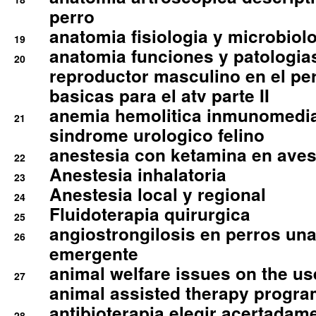
perro
anatomia fisiologia y microbiolo
19
anatomia funciones y patologia
20
reproductor masculino en el per
basicas para el atv parte II
anemia hemolitica inmunomedia
21
sindrome urologico felino
anestesia con ketamina en aves 
22
Anestesia inhalatoria
23
Anestesia local y regional
24
Fluidoterapia quirurgica
25
angiostrongilosis en perros un
26
emergente
animal welfare issues on the use
27
animal assisted therapy progra
antibioterapia elegir acertadam
28