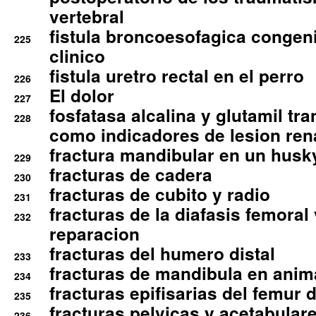
vertebral
fistula broncoesofagica congen
225
clinico
fistula uretro rectal en el perro
226
El dolor
227
fosfatasa alcalina y glutamil tr
228
como indicadores de lesion ren
fractura mandibular en un husk
229
fracturas de cadera
230
fracturas de cubito y radio
231
fracturas de la diafasis femoral
232
reparacion
fracturas del humero distal
233
fracturas de mandibula en ani
234
fracturas epifisarias del femur d
235
fracturas pelvicas y acetabulare
236