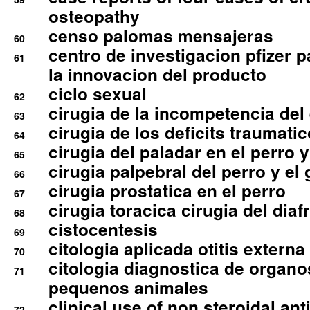
osteopathy
censo palomas mensajeras
60
centro de investigacion pfizer p
61
la innovacion del producto
ciclo sexual
62
cirugia de la incompetencia del 
63
cirugia de los deficits traumati
64
cirugia del paladar en el perro y
65
cirugia palpebral del perro y el 
66
cirugia prostatica en el perro
67
cirugia toracica cirugia del dia
68
cistocentesis
69
citologia aplicada otitis externa
70
citologia diagnostica de organ
71
pequenos animales
clinical use of non steroidal an
72