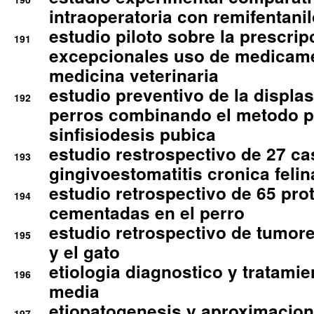
intraoperatoria con remifentanil
estudio piloto sobre la prescrip
191
excepcionales uso de medicam
medicina veterinaria
estudio preventivo de la displa
192
perros combinando el metodo p
sinfisiodesis pubica
estudio restrospectivo de 27 c
193
gingivoestomatitis cronica felin
estudio retrospectivo de 65 pro
194
cementadas en el perro
estudio retrospectivo de tumore
195
y el gato
etiologia diagnostico y tratamie
196
media
etiopatogenesis y aproximacion c
197