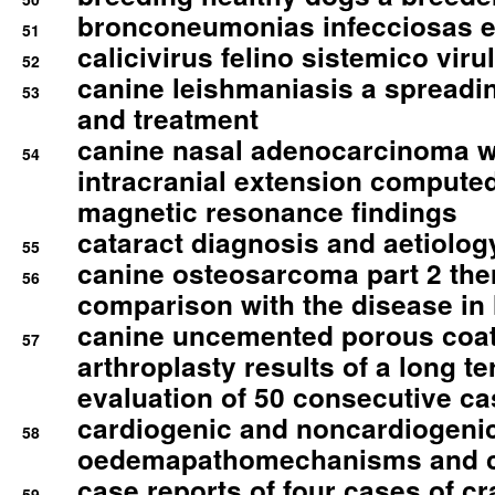
bronconeumonias infecciosas 
51
calicivirus felino sistemico viru
52
canine leishmaniasis a spreadi
53
and treatment
canine nasal adenocarcinoma wi
54
intracranial extension comput
magnetic resonance findings
cataract diagnosis and aetiolog
55
canine osteosarcoma part 2 th
56
comparison with the disease i
canine uncemented porous coate
57
arthroplasty results of a long t
evaluation of 50 consecutive c
cardiogenic and noncardiogeni
58
oedemapathomechanisms and 
case reports of four cases of c
59