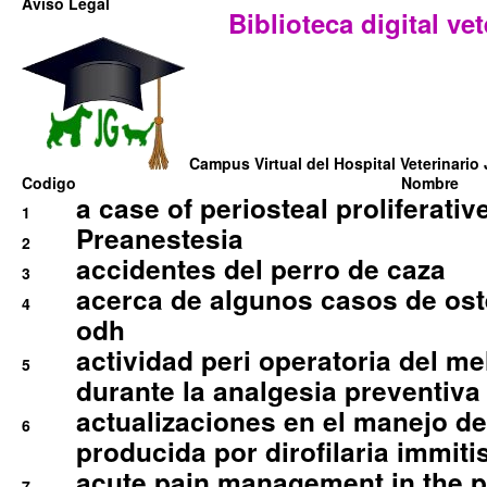
Aviso Legal
Biblioteca digital vet
Campus Virtual del Hospital Veterinario 
Codigo
Nombre
a case of periosteal proliferative
1
Preanestesia
2
accidentes del perro de caza
3
acerca de algunos casos de oste
4
odh
actividad peri operatoria del 
5
durante la analgesia preventiva 
actualizaciones en el manejo de 
6
producida por dirofilaria immiti
acute pain management in the p
7