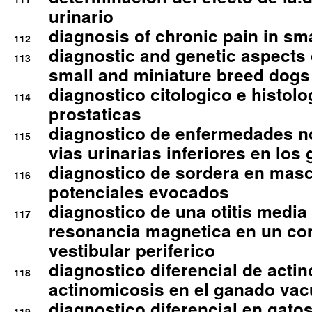
urinario
diagnosis of chronic pain in sm
112
diagnostic and genetic aspects o
113
small and miniature breed dogs 
diagnostico citologico e histolo
114
prostaticas
diagnostico de enfermedades no
115
vias urinarias inferiores en los 
diagnostico de sordera en mas
116
potenciales evocados
diagnostico de una otitis media
117
resonancia magnetica en un co
vestibular periferico
diagnostico diferencial de actin
118
actinomicosis en el ganado va
diagnostico diferencial en gato
119