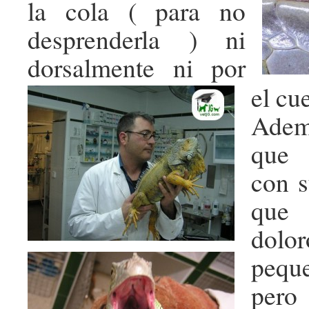
la cola ( para no
desprenderla ) ni
dorsalmente ni por
el cue
Adem
que 
con s
que 
dolor
pequ
pero 