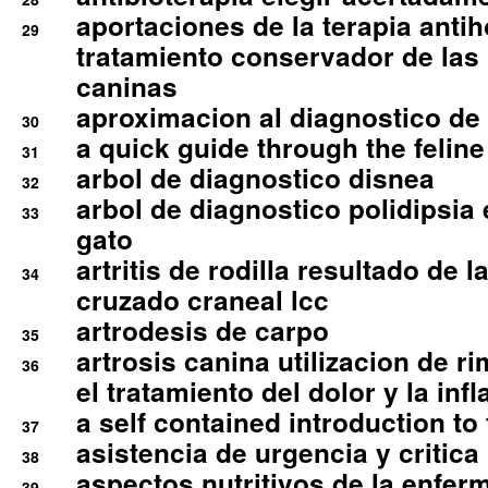
aportaciones de la terapia anti
29
tratamiento conservador de las 
caninas
aproximacion al diagnostico de p
30
a quick guide through the feli
31
arbol de diagnostico disnea
32
arbol de diagnostico polidipsia 
33
gato
artritis de rodilla resultado de 
34
cruzado craneal lcc
artrodesis de carpo
35
artrosis canina utilizacion de r
36
el tratamiento del dolor y la inf
a self contained introduction to
37
asistencia de urgencia y critica
38
aspectos nutritivos de la enfer
39