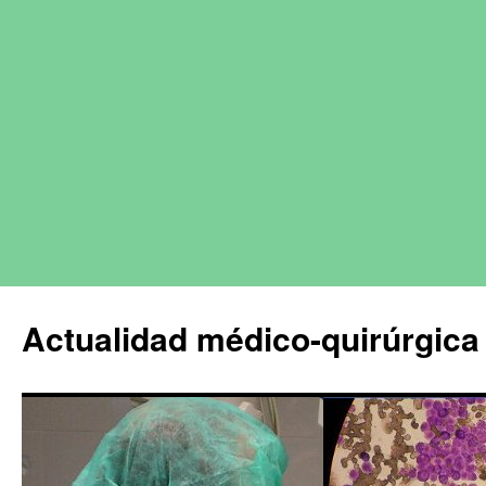
Actualidad médico-quirúrgica 