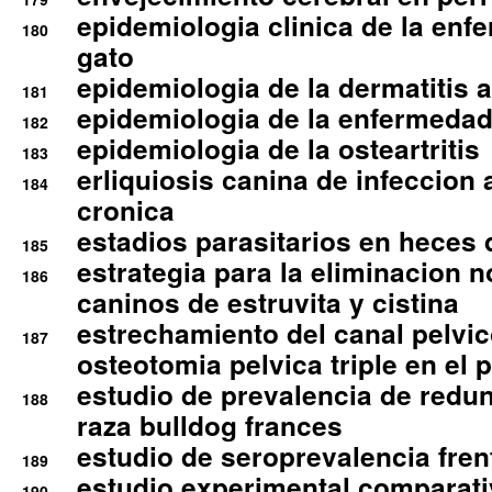
epidemiologia clinica de la enf
180
gato
epidemiologia de la dermatitis 
181
epidemiologia de la enfermedad
182
epidemiologia de la osteartritis
183
erliquiosis canina de infeccio
184
cronica
estadios parasitarios en heces 
185
estrategia para la eliminacion n
186
caninos de estruvita y cistina
estrechamiento del canal pelvi
187
osteotomia pelvica triple en el 
estudio de prevalencia de redun
188
raza bulldog frances
estudio de seroprevalencia frent
189
estudio experimental comparati
190