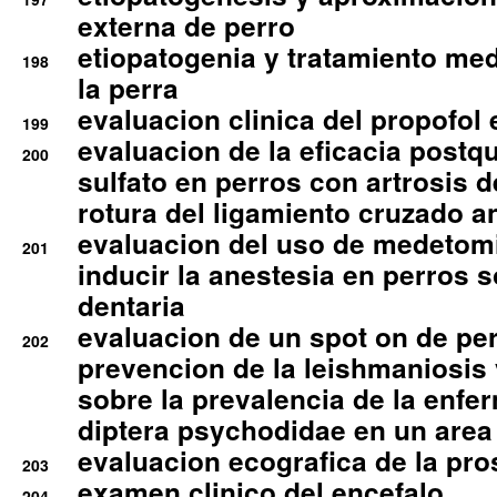
externa de perro
etiopatogenia y tratamiento med
198
la perra
evaluacion clinica del propofol 
199
evaluacion de la eficacia postqu
200
sulfato en perros con artrosis d
rotura del ligamiento cruzado an
evaluacion del uso de medetomi
201
inducir la anestesia en perros 
dentaria
evaluacion de un spot on de per
202
prevencion de la leishmaniosis 
sobre la prevalencia de la enfe
diptera psychodidae en un are
evaluacion ecografica de la pro
203
examen clinico del encefalo
204