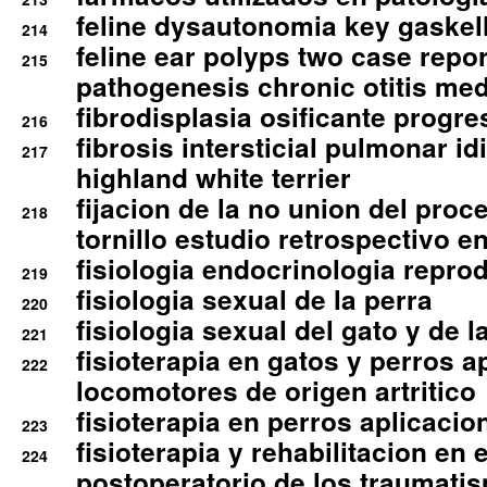
feline dysautonomia key gaske
214
feline ear polyps two case repo
215
pathogenesis chronic otitis med
fibrodisplasia osificante progres
216
fibrosis intersticial pulmonar id
217
highland white terrier
fijacion de la no union del pro
218
tornillo estudio retrospectivo e
fisiologia endocrinologia reprod
219
fisiologia sexual de la perra
220
fisiologia sexual del gato y de l
221
fisioterapia en gatos y perros a
222
locomotores de origen artritico
fisioterapia en perros aplicacio
223
fisioterapia y rehabilitacion en 
224
postoperatorio de los traumati