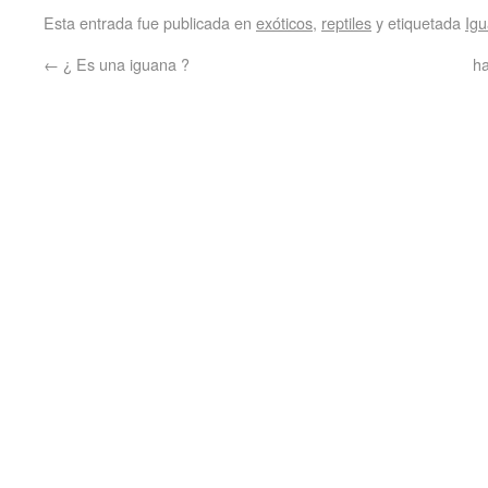
Esta entrada fue publicada en
exóticos
,
reptiles
y etiquetada
Ig
←
¿ Es una iguana ?
ha