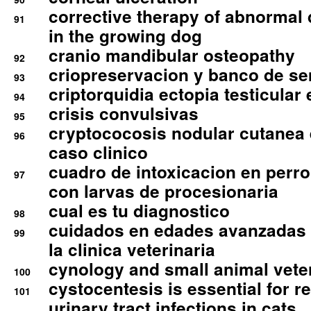
corrective therapy of abnormal
91
in the growing dog
cranio mandibular osteopathy
92
criopreservacion y banco de s
93
criptorquidia ectopia testicular 
94
crisis convulsivas
95
cryptococosis nodular cutanea
96
caso clinico
cuadro de intoxicacion en perro
97
con larvas de procesionaria
cual es tu diagnostico
98
cuidados en edades avanzadas
99
la clinica veterinaria
cynology and small animal vete
100
cystocentesis is essential for re
101
urinary tract infections in cats