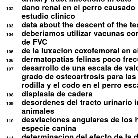
dano renal en el perro causado 
102
estudio clinico
data about the descent of the te
103
deberiamos utilizar vacunas co
104
de FVC
de la luxacion coxofemoral en e
105
dermatopatias felinas poco fre
106
desarrollo de una escala de val
107
grado de osteoartrosis para las 
rodilla y el codo en el perro esc
displasia de cadera
108
desordenes del tracto urinario 
109
animales
desviaciones angulares de los 
110
especie canina
determinacion del efecto de la.d
111