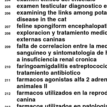
examen testicular diagnostico 
205
examining the links among pota
206
disease in the cat
feline spongiform encephalopa
207
exploracion y tratamiento medico
208
externas caninas
falta de correlacion entre la me
209
sanguineo y sintomatologia de
a insuficiencia renal cronica
faringoamigdalitis estreptococic
210
tratamiento antibiotico
farmacos agonistas alfa 2 adr
211
animales II
farmacos utilizados en la repro
212
canina
farmacos utilizados en patologia
213