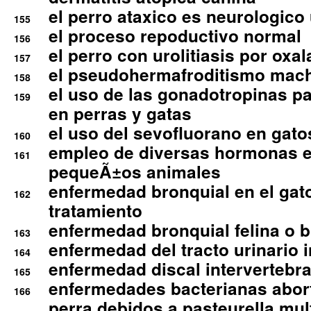
el perro ataxico es neurologico
155
el proceso repoductivo normal
156
el perro con urolitiasis por oxal
157
el pseudohermafroditismo mac
158
el uso de las gonadotropinas pa
159
en perras y gatas
el uso del sevofluorano en gato
160
empleo de diversas hormonas e
161
pequeÃ±os animales
enfermedad bronquial en el gat
162
tratamiento
enfermedad bronquial felina o br
163
enfermedad del tracto urinario in
164
enfermedad discal intervertebra
165
enfermedades bacterianas abort
166
perra debidos a pasteurella mul