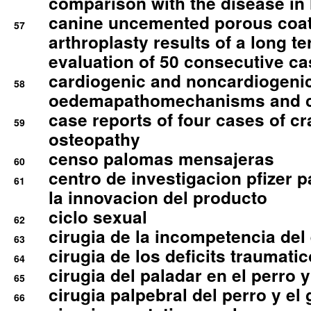
comparison with the disease i
canine uncemented porous coate
57
arthroplasty results of a long t
evaluation of 50 consecutive c
cardiogenic and noncardiogeni
58
oedemapathomechanisms and 
case reports of four cases of c
59
osteopathy
censo palomas mensajeras
60
centro de investigacion pfizer p
61
la innovacion del producto
ciclo sexual
62
cirugia de la incompetencia del 
63
cirugia de los deficits traumati
64
cirugia del paladar en el perro y
65
cirugia palpebral del perro y el 
66