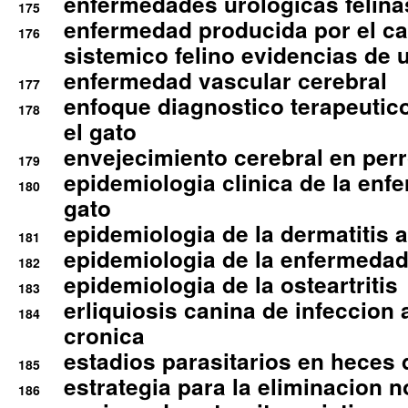
enfermedades urologicas felina
175
enfermedad producida por el cal
176
sistemico felino evidencias de 
enfermedad vascular cerebral
177
enfoque diagnostico terapeutico 
178
el gato
envejecimiento cerebral en per
179
epidemiologia clinica de la enf
180
gato
epidemiologia de la dermatitis 
181
epidemiologia de la enfermedad
182
epidemiologia de la osteartritis
183
erliquiosis canina de infeccio
184
cronica
estadios parasitarios en heces 
185
estrategia para la eliminacion n
186