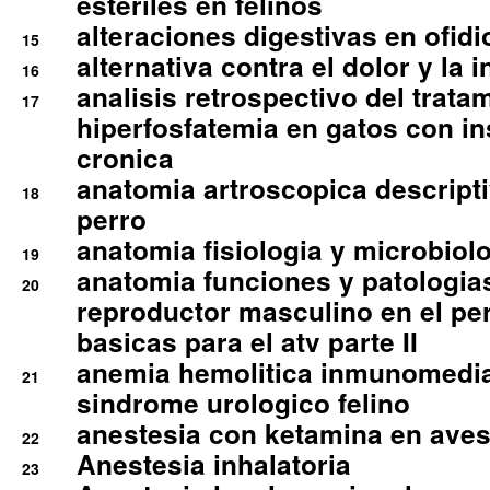
esteriles en felinos
alteraciones digestivas en ofidi
15
alternativa contra el dolor y la 
16
analisis retrospectivo del tratam
17
hiperfosfatemia en gatos con in
cronica
anatomia artroscopica descriptiv
18
perro
anatomia fisiologia y microbiolo
19
anatomia funciones y patologia
20
reproductor masculino en el per
basicas para el atv parte II
anemia hemolitica inmunomedia
21
sindrome urologico felino
anestesia con ketamina en aves 
22
Anestesia inhalatoria
23