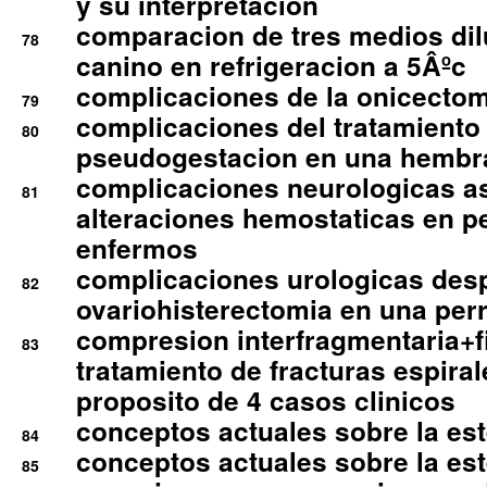
y su interpretacion
comparacion de tres medios di
78
canino en refrigeracion a 5Âºc
complicaciones de la onicectomi
79
complicaciones del tratamiento
80
pseudogestacion en una hembr
complicaciones neurologicas a
81
alteraciones hemostaticas en p
enfermos
complicaciones urologicas des
82
ovariohisterectomia en una per
compresion interfragmentaria+fi
83
tratamiento de fracturas espirale
proposito de 4 casos clinicos
conceptos actuales sobre la este
84
conceptos actuales sobre la este
85