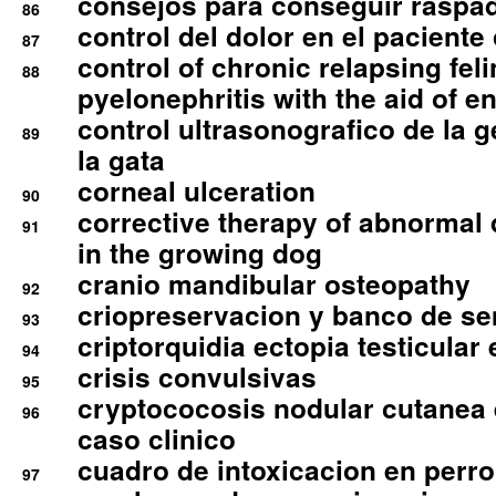
consejos para conseguir raspad
86
control del dolor en el paciente 
87
control of chronic relapsing feli
88
pyelonephritis with the aid of e
control ultrasonografico de la g
89
la gata
corneal ulceration
90
corrective therapy of abnormal
91
in the growing dog
cranio mandibular osteopathy
92
criopreservacion y banco de s
93
criptorquidia ectopia testicular 
94
crisis convulsivas
95
cryptococosis nodular cutanea
96
caso clinico
cuadro de intoxicacion en perro
97