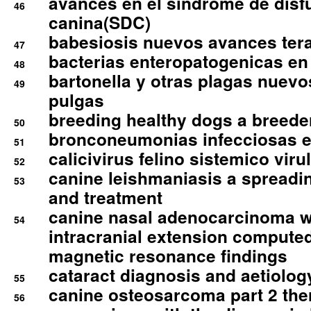
avances en el sindrome de disf
46
canina(SDC)
babesiosis nuevos avances ter
47
bacterias enteropatogenicas en
48
bartonella y otras plagas nuev
49
pulgas
breeding healthy dogs a breede
50
bronconeumonias infecciosas 
51
calicivirus felino sistemico viru
52
canine leishmaniasis a spreadi
53
and treatment
canine nasal adenocarcinoma wi
54
intracranial extension comput
magnetic resonance findings
cataract diagnosis and aetiolog
55
canine osteosarcoma part 2 th
56