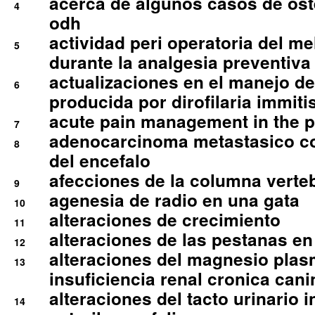
acerca de algunos casos de oste
4
odh
actividad peri operatoria del 
5
durante la analgesia preventiva 
actualizaciones en el manejo de 
6
producida por dirofilaria immiti
acute pain management in the p
7
adenocarcinoma metastasico co
8
del encefalo
afecciones de la columna verte
9
agenesia de radio en una gata
10
alteraciones de crecimiento
11
alteraciones de las pestanas en
12
alteraciones del magnesio plas
13
insuficiencia renal cronica cani
alteraciones del tacto urinario in
14