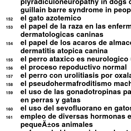
plyradiculoneuropathy in dogs 
guillain barre syndrome in peop
el gato azotemico
152
el papel de la raza en las enfe
153
dermatologicas caninas
el papel de los acaros de alma
154
dermatitis atopica canina
el perro ataxico es neurologico
155
el proceso repoductivo normal
156
el perro con urolitiasis por oxal
157
el pseudohermafroditismo mac
158
el uso de las gonadotropinas pa
159
en perras y gatas
el uso del sevofluorano en gato
160
empleo de diversas hormonas e
161
pequeÃ±os animales