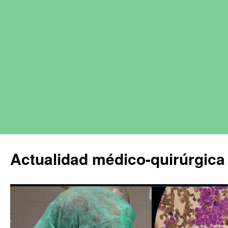
Actualidad médico-quirúrgica 