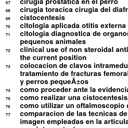
cirugia prostatica en el perro
67
cirugia toracica cirugia del dia
68
cistocentesis
69
citologia aplicada otitis externa
70
citologia diagnostica de organ
71
pequenos animales
clinical use of non steroidal an
72
the current position
colocacion de clavos intramedu
73
tratamiento de fracturas femoral
y perros pequeÃ±os
como proceder ante la evidencia
74
como realizar una cistocentesis
75
como utilizar un oftalmoscopio 
76
comparacion de las tecnicas de
77
imagen empleadas en la articula