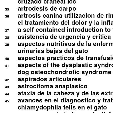
cruzado craneal lcc
artrodesis de carpo
35
artrosis canina utilizacion de r
36
el tratamiento del dolor y la inf
a self contained introduction to
37
asistencia de urgencia y critica
38
aspectos nutritivos de la enfer
39
urinarias bajas del gato
aspectos practicos de transfus
40
aspects of the dysplastic syndr
41
dog osteochondrotic syndrome
aspirados articulares
42
astrocitoma anaplasico
43
ataxia de la cabeza y de las ex
44
avances en el diagnostico y tra
45
chlamydophila felis en el gato