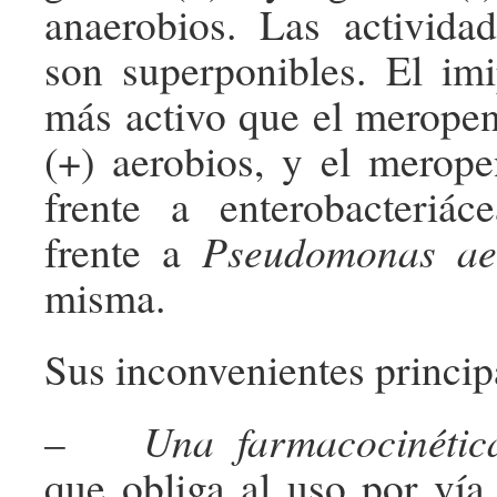
anaerobios. Las actividad
son superponibles. El im
más activo que el merope
(+) aerobios, y el merop
frente a enterobacteriác
frente a
Pseudomonas ae
misma.
Sus inconvenientes princip
–
Una
farmacocinétic
que obliga al uso por vía 