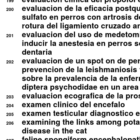
199
evaluacion de la eficacia postqu
200
sulfato en perros con artrosis d
rotura del ligamiento cruzado an
evaluacion del uso de medetomi
201
inducir la anestesia en perros 
dentaria
evaluacion de un spot on de per
202
prevencion de la leishmaniosis 
sobre la prevalencia de la enfe
diptera psychodidae en un are
evaluacion ecografica de la pro
203
examen clinico del encefalo
204
examen testicular diagnostico 
205
examining the links among pota
206
disease in the cat
feline spongiform encephalopa