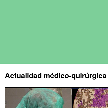
Actualidad médico-quirúrgica 