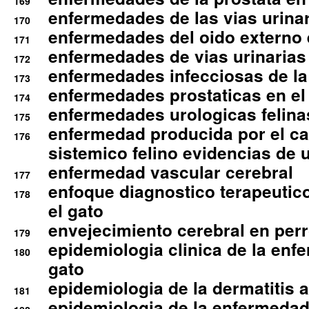
169
enfermedades de las vias urinari
170
enfermedades del oido externo 
171
enfermedades de vias urinarias
172
enfermedades infecciosas de la 
173
enfermedades prostaticas en el
174
enfermedades urologicas felina
175
enfermedad producida por el cal
176
sistemico felino evidencias de 
enfermedad vascular cerebral
177
enfoque diagnostico terapeutico 
178
el gato
envejecimiento cerebral en per
179
epidemiologia clinica de la enf
180
gato
epidemiologia de la dermatitis 
181
epidemiologia de la enfermedad