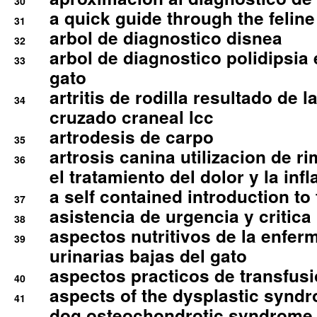
30
a quick guide through the feli
31
arbol de diagnostico disnea
32
arbol de diagnostico polidipsia 
33
gato
artritis de rodilla resultado de 
34
cruzado craneal lcc
artrodesis de carpo
35
artrosis canina utilizacion de r
36
el tratamiento del dolor y la inf
a self contained introduction to
37
asistencia de urgencia y critica
38
aspectos nutritivos de la enfer
39
urinarias bajas del gato
aspectos practicos de transfus
40
aspects of the dysplastic syndr
41
dog osteochondrotic syndrome