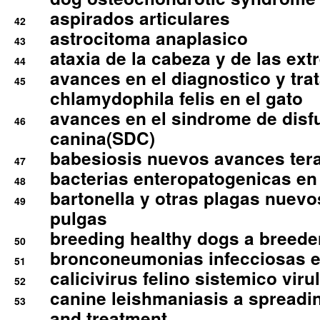
aspirados articulares
42
astrocitoma anaplasico
43
ataxia de la cabeza y de las ex
44
avances en el diagnostico y tra
45
chlamydophila felis en el gato
avances en el sindrome de disf
46
canina(SDC)
babesiosis nuevos avances ter
47
bacterias enteropatogenicas en
48
bartonella y otras plagas nuev
49
pulgas
breeding healthy dogs a breede
50
bronconeumonias infecciosas 
51
calicivirus felino sistemico viru
52
canine leishmaniasis a spreadi
53
and treatment