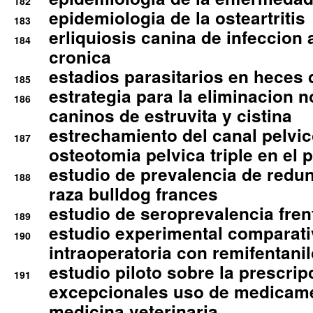
182
epidemiologia de la osteartritis
183
erliquiosis canina de infeccio
184
cronica
estadios parasitarios en heces 
185
estrategia para la eliminacion n
186
caninos de estruvita y cistina
estrechamiento del canal pelvi
187
osteotomia pelvica triple en el 
estudio de prevalencia de redun
188
raza bulldog frances
estudio de seroprevalencia frent
189
estudio experimental comparati
190
intraoperatoria con remifentanil
estudio piloto sobre la prescrip
191
excepcionales uso de medicam
medicina veterinaria