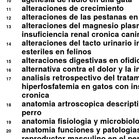
10
alteraciones de crecimiento
11
alteraciones de las pestanas en
12
alteraciones del magnesio plas
13
insuficiencia renal cronica cani
alteraciones del tacto urinario in
14
esteriles en felinos
alteraciones digestivas en ofidi
15
alternativa contra el dolor y la 
16
analisis retrospectivo del tratam
17
hiperfosfatemia en gatos con in
cronica
anatomia artroscopica descriptiv
18
perro
anatomia fisiologia y microbiolo
19
anatomia funciones y patologia
20
reproductor masculino en el per