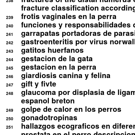
238
fracture classification according
frotis vaginales en la perra
239
funciones y responsabilidades 
240
garrapatas portadoras de paras
241
gastroenteritis por virus norwal
242
gatitos huerfanos
243
gestacion de la gata
244
gestacion en la perra
245
giardiosis canina y felina
246
gift y fivte
247
glaucoma por displasia de liga
248
espanol breton
golpe de calor en los perros
249
gonadotropinas
250
hallazgos ecograficos en difere
251
prostata en el perro descripcio