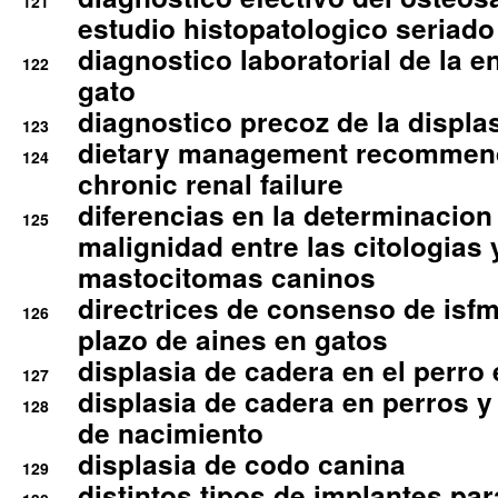
121
estudio histopatologico seriado
diagnostico laboratorial de la e
122
gato
diagnostico precoz de la displa
123
dietary management recommend
124
chronic renal failure
diferencias en la determinacion
125
malignidad entre las citologias 
mastocitomas caninos
directrices de consenso de isfm
126
plazo de aines en gatos
displasia de cadera en el perro
127
displasia de cadera en perros y
128
de nacimiento
displasia de codo canina
129
distintos tipos de implantes par