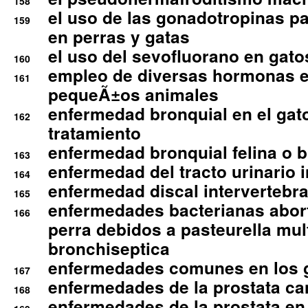
158
el uso de las gonadotropinas pa
159
en perras y gatas
el uso del sevofluorano en gato
160
empleo de diversas hormonas e
161
pequeÃ±os animales
enfermedad bronquial en el gat
162
tratamiento
enfermedad bronquial felina o br
163
enfermedad del tracto urinario in
164
enfermedad discal intervertebra
165
enfermedades bacterianas abort
166
perra debidos a pasteurella mul
bronchiseptica
enfermedades comunes en los 
167
enfermedades de la prostata ca
168
enfermedades de la prostata en 