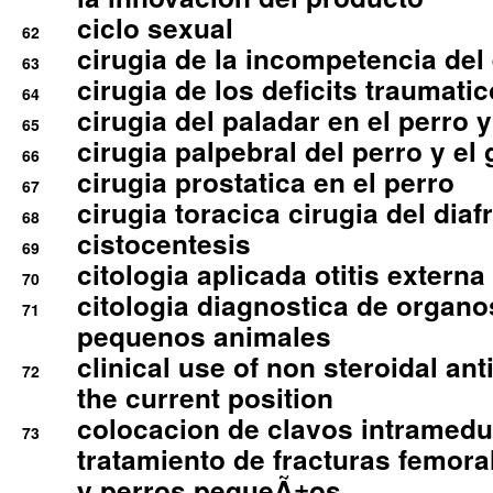
ciclo sexual
62
cirugia de la incompetencia del 
63
cirugia de los deficits traumati
64
cirugia del paladar en el perro y
65
cirugia palpebral del perro y el 
66
cirugia prostatica en el perro
67
cirugia toracica cirugia del dia
68
cistocentesis
69
citologia aplicada otitis externa
70
citologia diagnostica de organ
71
pequenos animales
clinical use of non steroidal an
72
the current position
colocacion de clavos intramedu
73
tratamiento de fracturas femoral
y perros pequeÃ±os