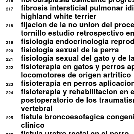
216
fibrosis intersticial pulmonar id
217
highland white terrier
fijacion de la no union del pro
218
tornillo estudio retrospectivo e
fisiologia endocrinologia reprod
219
fisiologia sexual de la perra
220
fisiologia sexual del gato y de l
221
fisioterapia en gatos y perros a
222
locomotores de origen artritico
fisioterapia en perros aplicacio
223
fisioterapia y rehabilitacion en 
224
postoperatorio de los traumati
vertebral
fistula broncoesofagica congen
225
clinico
fistula uretro rectal en el perro