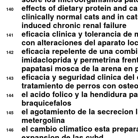
effects of dietary protein and cal
140
clinically normal cats and in cat
induced chronic renal failure
eficacia clinica y tolerancia d
141
con alteraciones del aparato l
eficacia repelente de una comb
142
imidacloprida y permetrina fre
papatasi mosca de la arena en 
eficacia y seguridad clinica del
143
tratamiento de perros con osteoa
el acido folico y la hendidura pa
144
braquicefalos
el agotamiento de la secrecion l
145
metergolina
el cambio climatico esta prepar
146
expansion de las cvbd