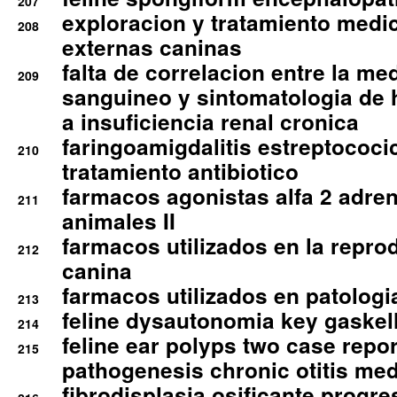
207
exploracion y tratamiento medico
208
externas caninas
falta de correlacion entre la me
209
sanguineo y sintomatologia de
a insuficiencia renal cronica
faringoamigdalitis estreptococic
210
tratamiento antibiotico
farmacos agonistas alfa 2 adr
211
animales II
farmacos utilizados en la repro
212
canina
farmacos utilizados en patologia
213
feline dysautonomia key gaske
214
feline ear polyps two case repo
215
pathogenesis chronic otitis med
fibrodisplasia osificante progres