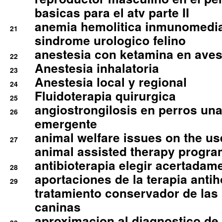
basicas para el atv parte II
anemia hemolitica inmunomedia
21
sindrome urologico felino
anestesia con ketamina en aves 
22
Anestesia inhalatoria
23
Anestesia local y regional
24
Fluidoterapia quirurgica
25
angiostrongilosis en perros un
26
emergente
animal welfare issues on the use
27
animal assisted therapy progra
antibioterapia elegir acertadam
28
aportaciones de la terapia anti
29
tratamiento conservador de las 
caninas
aproximacion al diagnostico de p