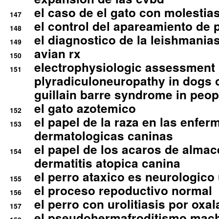
el caso de el gato con molestias
147
el control del apareamiento de 
148
el diagnostico de la leishmania
149
avian rx
150
electrophysiologic assessment 
151
plyradiculoneuropathy in dogs 
guillain barre syndrome in peop
el gato azotemico
152
el papel de la raza en las enfe
153
dermatologicas caninas
el papel de los acaros de alma
154
dermatitis atopica canina
el perro ataxico es neurologico
155
el proceso repoductivo normal
156
el perro con urolitiasis por oxal
157
el pseudohermafroditismo mac