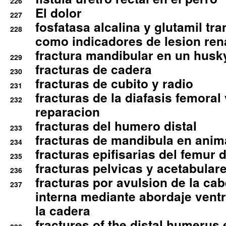
226
El dolor
227
fosfatasa alcalina y glutamil tr
228
como indicadores de lesion ren
fractura mandibular en un husk
229
fracturas de cadera
230
fracturas de cubito y radio
231
fracturas de la diafasis femoral
232
reparacion
fracturas del humero distal
233
fracturas de mandibula en ani
234
fracturas epifisarias del femur d
235
fracturas pelvicas y acetabulare
236
fracturas por avulsion de la cab
237
interna mediante abordaje ventra
la cadera
fractures of the distal humerus