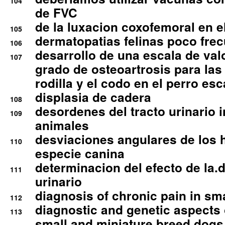
104
de FVC
de la luxacion coxofemoral en e
105
dermatopatias felinas poco fre
106
desarrollo de una escala de val
107
grado de osteoartrosis para las 
rodilla y el codo en el perro esc
displasia de cadera
108
desordenes del tracto urinario 
109
animales
desviaciones angulares de los 
110
especie canina
determinacion del efecto de la.d
111
urinario
diagnosis of chronic pain in sm
112
diagnostic and genetic aspects o
113
small and miniature breed dogs 