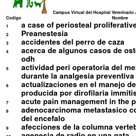
Campus Virtual del Hospital Veterinario 
Codigo
Nombre
a case of periosteal proliferative
1
Preanestesia
2
accidentes del perro de caza
3
acerca de algunos casos de oste
4
odh
actividad peri operatoria del 
5
durante la analgesia preventiva 
actualizaciones en el manejo de 
6
producida por dirofilaria immiti
acute pain management in the p
7
adenocarcinoma metastasico co
8
del encefalo
afecciones de la columna verte
9
agenesia de radio en una gata