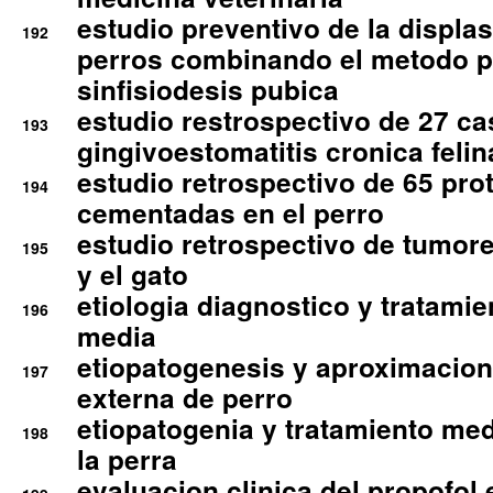
estudio preventivo de la displa
192
perros combinando el metodo p
sinfisiodesis pubica
estudio restrospectivo de 27 c
193
gingivoestomatitis cronica felin
estudio retrospectivo de 65 pro
194
cementadas en el perro
estudio retrospectivo de tumore
195
y el gato
etiologia diagnostico y tratamie
196
media
etiopatogenesis y aproximacion c
197
externa de perro
etiopatogenia y tratamiento med
198
la perra
evaluacion clinica del propofol 