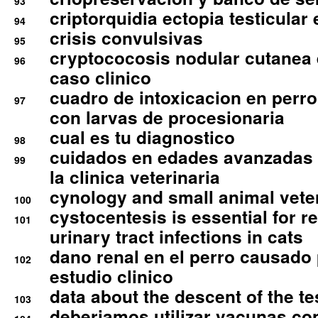
93
criptorquidia ectopia testicular 
94
crisis convulsivas
95
cryptococosis nodular cutanea
96
caso clinico
cuadro de intoxicacion en perro
97
con larvas de procesionaria
cual es tu diagnostico
98
cuidados en edades avanzadas
99
la clinica veterinaria
cynology and small animal vete
100
cystocentesis is essential for re
101
urinary tract infections in cats
dano renal en el perro causado 
102
estudio clinico
data about the descent of the te
103
deberiamos utilizar vacunas co