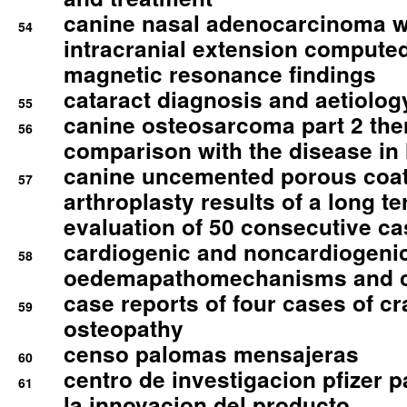
canine nasal adenocarcinoma wi
54
intracranial extension comput
magnetic resonance findings
cataract diagnosis and aetiolog
55
canine osteosarcoma part 2 th
56
comparison with the disease i
canine uncemented porous coate
57
arthroplasty results of a long t
evaluation of 50 consecutive c
cardiogenic and noncardiogeni
58
oedemapathomechanisms and 
case reports of four cases of c
59
osteopathy
censo palomas mensajeras
60
centro de investigacion pfizer p
61
la innovacion del producto