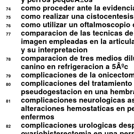
como proceder ante la evidencia
74
como realizar una cistocentesis
75
como utilizar un oftalmoscopio 
76
comparacion de las tecnicas de
77
imagen empleadas en la articula
y su interpretacion
comparacion de tres medios di
78
canino en refrigeracion a 5Âºc
complicaciones de la onicectomi
79
complicaciones del tratamiento
80
pseudogestacion en una hembr
complicaciones neurologicas a
81
alteraciones hemostaticas en p
enfermos
complicaciones urologicas des
82
ovariohisterectomia en una per