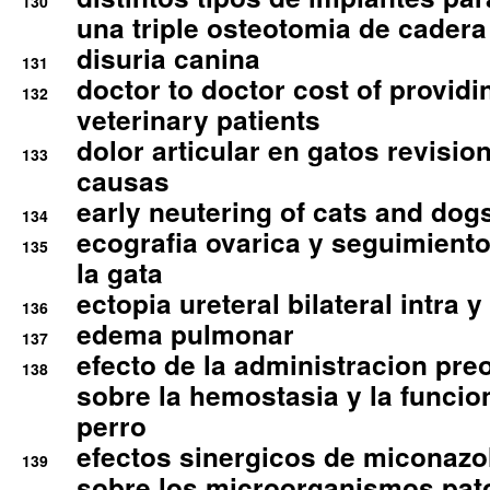
130
una triple osteotomia de cadera
disuria canina
131
doctor to doctor cost of providi
132
veterinary patients
dolor articular en gatos revisio
133
causas
early neutering of cats and dog
134
ecografia ovarica y seguimiento
135
la gata
ectopia ureteral bilateral intra 
136
edema pulmonar
137
efecto de la administracion pre
138
sobre la hemostasia y la funcion
perro
efectos sinergicos de miconazol
139
sobre los microorganismos pa