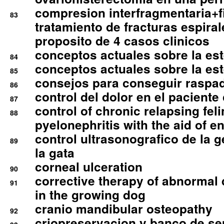
compresion interfragmentaria+fi
83
tratamiento de fracturas espirale
proposito de 4 casos clinicos
conceptos actuales sobre la este
84
conceptos actuales sobre la este
85
consejos para conseguir raspad
86
control del dolor en el paciente 
87
control of chronic relapsing feli
88
pyelonephritis with the aid of e
control ultrasonografico de la g
89
la gata
corneal ulceration
90
corrective therapy of abnormal
91
in the growing dog
cranio mandibular osteopathy
92
criopreservacion y banco de s