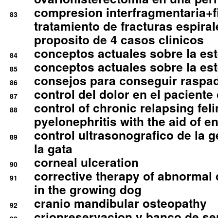
compresion interfragmentaria+fi
83
tratamiento de fracturas espirale
proposito de 4 casos clinicos
conceptos actuales sobre la este
84
conceptos actuales sobre la este
85
consejos para conseguir raspad
86
control del dolor en el paciente 
87
control of chronic relapsing feli
88
pyelonephritis with the aid of e
control ultrasonografico de la g
89
la gata
corneal ulceration
90
corrective therapy of abnormal
91
in the growing dog
cranio mandibular osteopathy
92
criopreservacion y banco de s