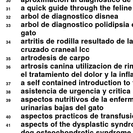
30
a quick guide through the feli
31
arbol de diagnostico disnea
32
arbol de diagnostico polidipsia 
33
gato
artritis de rodilla resultado de 
34
cruzado craneal lcc
artrodesis de carpo
35
artrosis canina utilizacion de r
36
el tratamiento del dolor y la inf
a self contained introduction to
37
asistencia de urgencia y critica
38
aspectos nutritivos de la enfer
39
urinarias bajas del gato
aspectos practicos de transfus
40
aspects of the dysplastic syndr
41
dog osteochondrotic syndrome