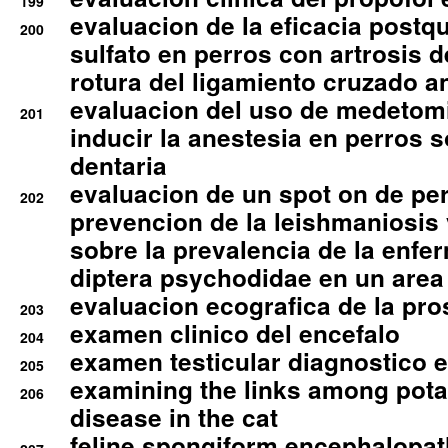
199
evaluacion de la eficacia postqu
200
sulfato en perros con artrosis d
rotura del ligamiento cruzado an
evaluacion del uso de medetomi
201
inducir la anestesia en perros 
dentaria
evaluacion de un spot on de per
202
prevencion de la leishmaniosis 
sobre la prevalencia de la enfe
diptera psychodidae en un are
evaluacion ecografica de la pro
203
examen clinico del encefalo
204
examen testicular diagnostico 
205
examining the links among pota
206
disease in the cat
feline spongiform encephalopa