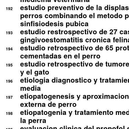
estudio preventivo de la displa
192
perros combinando el metodo p
sinfisiodesis pubica
estudio restrospectivo de 27 c
193
gingivoestomatitis cronica felin
estudio retrospectivo de 65 pro
194
cementadas en el perro
estudio retrospectivo de tumore
195
y el gato
etiologia diagnostico y tratamie
196
media
etiopatogenesis y aproximacion c
197
externa de perro
etiopatogenia y tratamiento med
198
la perra
evaluacion clinica del propofol 