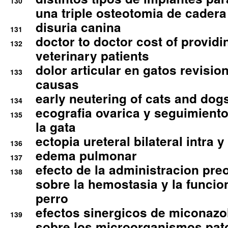
130
una triple osteotomia de cadera
disuria canina
131
doctor to doctor cost of providi
132
veterinary patients
dolor articular en gatos revisio
133
causas
early neutering of cats and dog
134
ecografia ovarica y seguimiento
135
la gata
ectopia ureteral bilateral intra 
136
edema pulmonar
137
efecto de la administracion pre
138
sobre la hemostasia y la funcion
perro
efectos sinergicos de miconazol
139
sobre los microorganismos pa