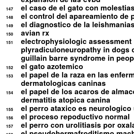
el caso de el gato con molestias
147
el control del apareamiento de 
148
el diagnostico de la leishmania
149
avian rx
150
electrophysiologic assessment 
151
plyradiculoneuropathy in dogs 
guillain barre syndrome in peop
el gato azotemico
152
el papel de la raza en las enfe
153
dermatologicas caninas
el papel de los acaros de alma
154
dermatitis atopica canina
el perro ataxico es neurologico
155
el proceso repoductivo normal
156
el perro con urolitiasis por oxal
157
el pseudohermafroditismo mac