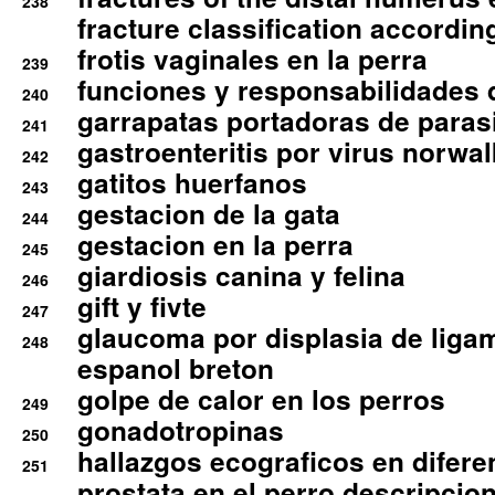
238
fracture classification according
frotis vaginales en la perra
239
funciones y responsabilidades 
240
garrapatas portadoras de paras
241
gastroenteritis por virus norwal
242
gatitos huerfanos
243
gestacion de la gata
244
gestacion en la perra
245
giardiosis canina y felina
246
gift y fivte
247
glaucoma por displasia de liga
248
espanol breton
golpe de calor en los perros
249
gonadotropinas
250
hallazgos ecograficos en difere
251
prostata en el perro descripcio