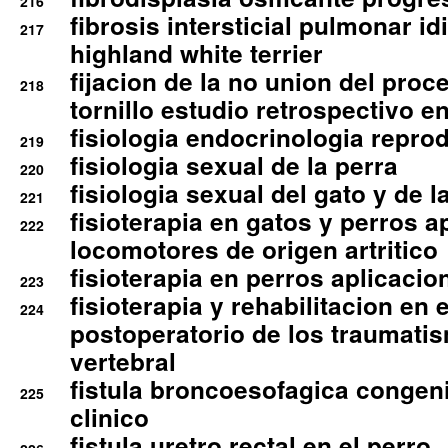
216
fibrosis intersticial pulmonar id
217
highland white terrier
fijacion de la no union del pro
218
tornillo estudio retrospectivo e
fisiologia endocrinologia reprod
219
fisiologia sexual de la perra
220
fisiologia sexual del gato y de l
221
fisioterapia en gatos y perros a
222
locomotores de origen artritico
fisioterapia en perros aplicacio
223
fisioterapia y rehabilitacion en 
224
postoperatorio de los traumati
vertebral
fistula broncoesofagica congen
225
clinico
fistula uretro rectal en el perro