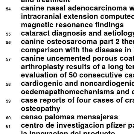
canine nasal adenocarcinoma wi
54
intracranial extension comput
magnetic resonance findings
cataract diagnosis and aetiolog
55
canine osteosarcoma part 2 th
56
comparison with the disease i
canine uncemented porous coate
57
arthroplasty results of a long t
evaluation of 50 consecutive c
cardiogenic and noncardiogeni
58
oedemapathomechanisms and 
case reports of four cases of c
59
osteopathy
censo palomas mensajeras
60
centro de investigacion pfizer p
61
la innovacion del producto