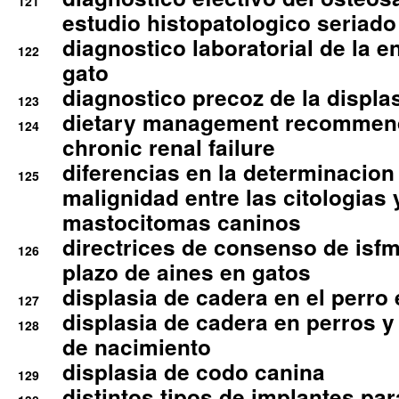
121
estudio histopatologico seriado
diagnostico laboratorial de la e
122
gato
diagnostico precoz de la displa
123
dietary management recommend
124
chronic renal failure
diferencias en la determinacion
125
malignidad entre las citologias 
mastocitomas caninos
directrices de consenso de isfm
126
plazo de aines en gatos
displasia de cadera en el perro
127
displasia de cadera en perros y
128
de nacimiento
displasia de codo canina
129
distintos tipos de implantes par