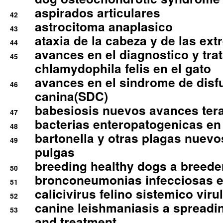
aspirados articulares
42
astrocitoma anaplasico
43
ataxia de la cabeza y de las ex
44
avances en el diagnostico y tra
45
chlamydophila felis en el gato
avances en el sindrome de disf
46
canina(SDC)
babesiosis nuevos avances ter
47
bacterias enteropatogenicas en
48
bartonella y otras plagas nuev
49
pulgas
breeding healthy dogs a breede
50
bronconeumonias infecciosas 
51
calicivirus felino sistemico viru
52
canine leishmaniasis a spreadi
53
and treatment