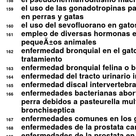
158
el uso de las gonadotropinas pa
159
en perras y gatas
el uso del sevofluorano en gato
160
empleo de diversas hormonas e
161
pequeÃ±os animales
enfermedad bronquial en el gat
162
tratamiento
enfermedad bronquial felina o br
163
enfermedad del tracto urinario in
164
enfermedad discal intervertebra
165
enfermedades bacterianas abort
166
perra debidos a pasteurella mul
bronchiseptica
enfermedades comunes en los 
167
enfermedades de la prostata ca
168
enfermedades de la prostata en 