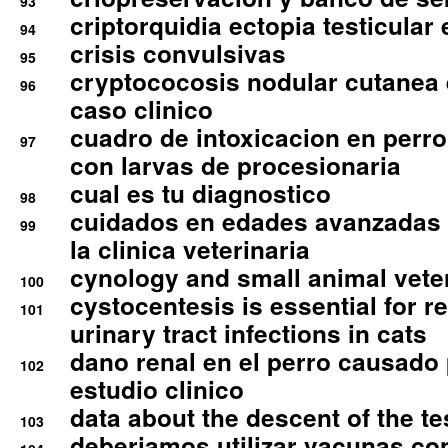
93
criptorquidia ectopia testicular 
94
crisis convulsivas
95
cryptococosis nodular cutanea
96
caso clinico
cuadro de intoxicacion en perro
97
con larvas de procesionaria
cual es tu diagnostico
98
cuidados en edades avanzadas
99
la clinica veterinaria
cynology and small animal vete
100
cystocentesis is essential for re
101
urinary tract infections in cats
dano renal en el perro causado 
102
estudio clinico
data about the descent of the te
103
deberiamos utilizar vacunas co