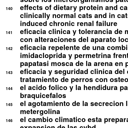
effects of dietary protein and cal
140
clinically normal cats and in cat
induced chronic renal failure
eficacia clinica y tolerancia d
141
con alteraciones del aparato l
eficacia repelente de una comb
142
imidacloprida y permetrina fre
papatasi mosca de la arena en 
eficacia y seguridad clinica del
143
tratamiento de perros con osteoa
el acido folico y la hendidura pa
144
braquicefalos
el agotamiento de la secrecion l
145
metergolina
el cambio climatico esta prepar
146
expansion de las cvbd