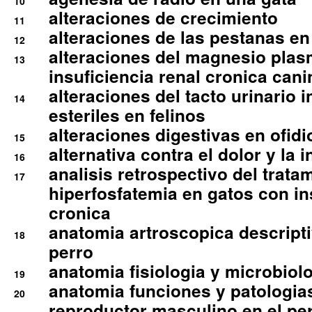
10
alteraciones de crecimiento
11
alteraciones de las pestanas en
12
alteraciones del magnesio plas
13
insuficiencia renal cronica cani
alteraciones del tacto urinario in
14
esteriles en felinos
alteraciones digestivas en ofidi
15
alternativa contra el dolor y la 
16
analisis retrospectivo del tratam
17
hiperfosfatemia en gatos con in
cronica
anatomia artroscopica descriptiv
18
perro
anatomia fisiologia y microbiolo
19
anatomia funciones y patologia
20
reproductor masculino en el per