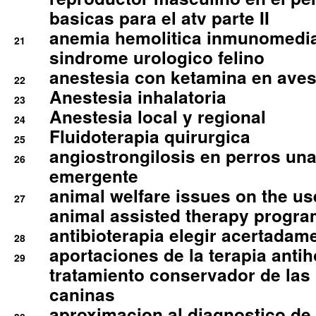
basicas para el atv parte II
anemia hemolitica inmunomedia
21
sindrome urologico felino
anestesia con ketamina en aves 
22
Anestesia inhalatoria
23
Anestesia local y regional
24
Fluidoterapia quirurgica
25
angiostrongilosis en perros un
26
emergente
animal welfare issues on the use
27
animal assisted therapy progra
antibioterapia elegir acertadam
28
aportaciones de la terapia anti
29
tratamiento conservador de las 
caninas
aproximacion al diagnostico de p