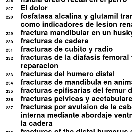
226
El dolor
227
fosfatasa alcalina y glutamil tr
228
como indicadores de lesion ren
fractura mandibular en un husk
229
fracturas de cadera
230
fracturas de cubito y radio
231
fracturas de la diafasis femoral
232
reparacion
fracturas del humero distal
233
fracturas de mandibula en ani
234
fracturas epifisarias del femur d
235
fracturas pelvicas y acetabulare
236
fracturas por avulsion de la cab
237
interna mediante abordaje ventra
la cadera
fractures of the distal humerus