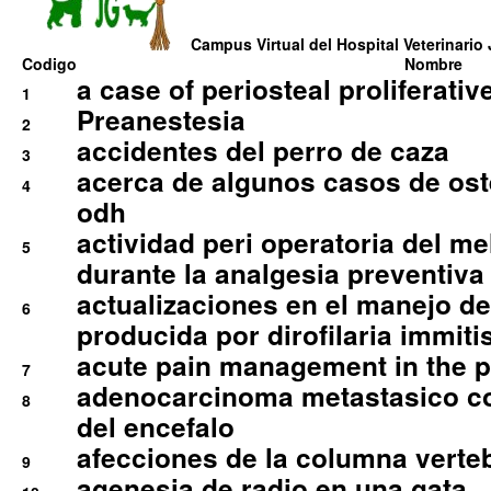
Campus Virtual del Hospital Veterinario 
Codigo
Nombre
a case of periosteal proliferative
1
Preanestesia
2
accidentes del perro de caza
3
acerca de algunos casos de oste
4
odh
actividad peri operatoria del 
5
durante la analgesia preventiva 
actualizaciones en el manejo de 
6
producida por dirofilaria immiti
acute pain management in the p
7
adenocarcinoma metastasico co
8
del encefalo
afecciones de la columna verte
9
agenesia de radio en una gata