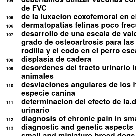
104
de FVC
de la luxacion coxofemoral en e
105
dermatopatias felinas poco fre
106
desarrollo de una escala de val
107
grado de osteoartrosis para las 
rodilla y el codo en el perro esc
displasia de cadera
108
desordenes del tracto urinario 
109
animales
desviaciones angulares de los 
110
especie canina
determinacion del efecto de la.d
111
urinario
diagnosis of chronic pain in sm
112
diagnostic and genetic aspects o
113
small and miniature breed dogs 