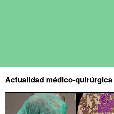
Actualidad médico-quirúrgica 