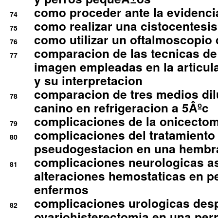
como proceder ante la evidencia
74
como realizar una cistocentesis
75
como utilizar un oftalmoscopio 
76
comparacion de las tecnicas de
77
imagen empleadas en la articula
y su interpretacion
comparacion de tres medios di
78
canino en refrigeracion a 5Âºc
complicaciones de la onicectomi
79
complicaciones del tratamiento
80
pseudogestacion en una hembr
complicaciones neurologicas a
81
alteraciones hemostaticas en p
enfermos
complicaciones urologicas des
82
ovariohisterectomia en una per