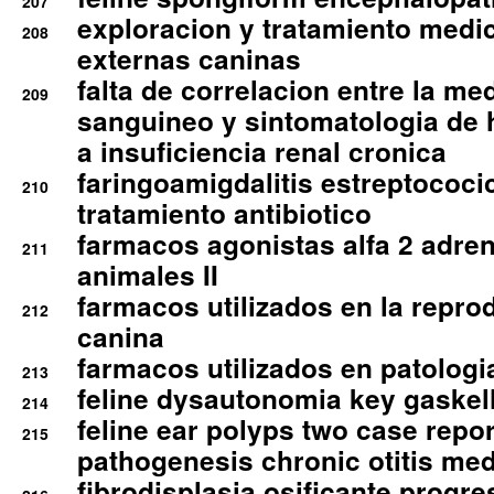
207
exploracion y tratamiento medico
208
externas caninas
falta de correlacion entre la me
209
sanguineo y sintomatologia de
a insuficiencia renal cronica
faringoamigdalitis estreptococic
210
tratamiento antibiotico
farmacos agonistas alfa 2 adr
211
animales II
farmacos utilizados en la repro
212
canina
farmacos utilizados en patologia
213
feline dysautonomia key gaske
214
feline ear polyps two case repo
215
pathogenesis chronic otitis med
fibrodisplasia osificante progres