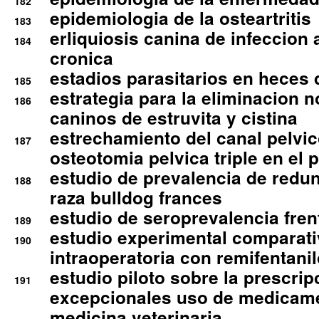
182
epidemiologia de la osteartritis
183
erliquiosis canina de infeccio
184
cronica
estadios parasitarios en heces 
185
estrategia para la eliminacion n
186
caninos de estruvita y cistina
estrechamiento del canal pelvi
187
osteotomia pelvica triple en el 
estudio de prevalencia de redun
188
raza bulldog frances
estudio de seroprevalencia frent
189
estudio experimental comparati
190
intraoperatoria con remifentanil
estudio piloto sobre la prescrip
191
excepcionales uso de medicam
medicina veterinaria