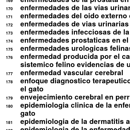
169
enfermedades de las vias urinari
170
enfermedades del oido externo 
171
enfermedades de vias urinarias
172
enfermedades infecciosas de la 
173
enfermedades prostaticas en el
174
enfermedades urologicas felina
175
enfermedad producida por el cal
176
sistemico felino evidencias de 
enfermedad vascular cerebral
177
enfoque diagnostico terapeutico 
178
el gato
envejecimiento cerebral en per
179
epidemiologia clinica de la enf
180
gato
epidemiologia de la dermatitis 
181
epidemiologia de la enfermedad