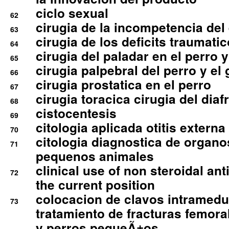
ciclo sexual
62
cirugia de la incompetencia del 
63
cirugia de los deficits traumati
64
cirugia del paladar en el perro y
65
cirugia palpebral del perro y el 
66
cirugia prostatica en el perro
67
cirugia toracica cirugia del dia
68
cistocentesis
69
citologia aplicada otitis externa
70
citologia diagnostica de organ
71
pequenos animales
clinical use of non steroidal an
72
the current position
colocacion de clavos intramedu
73
tratamiento de fracturas femoral
y perros pequeÃ±os