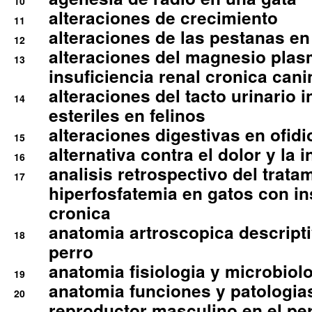
10
alteraciones de crecimiento
11
alteraciones de las pestanas en
12
alteraciones del magnesio plas
13
insuficiencia renal cronica cani
alteraciones del tacto urinario in
14
esteriles en felinos
alteraciones digestivas en ofidi
15
alternativa contra el dolor y la 
16
analisis retrospectivo del tratam
17
hiperfosfatemia en gatos con in
cronica
anatomia artroscopica descriptiv
18
perro
anatomia fisiologia y microbiolo
19
anatomia funciones y patologia
20
reproductor masculino en el per