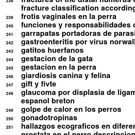
238
fracture classification according
frotis vaginales en la perra
239
funciones y responsabilidades 
240
garrapatas portadoras de paras
241
gastroenteritis por virus norwal
242
gatitos huerfanos
243
gestacion de la gata
244
gestacion en la perra
245
giardiosis canina y felina
246
gift y fivte
247
glaucoma por displasia de liga
248
espanol breton
golpe de calor en los perros
249
gonadotropinas
250
hallazgos ecograficos en difere
251
prostata en el perro descripcio