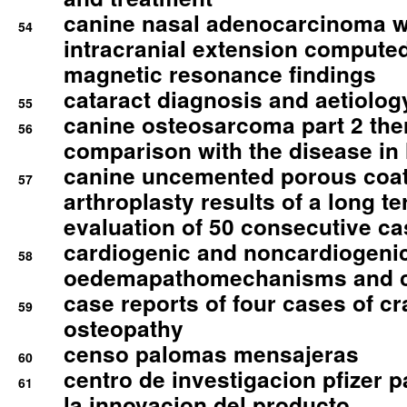
canine nasal adenocarcinoma wi
54
intracranial extension comput
magnetic resonance findings
cataract diagnosis and aetiolog
55
canine osteosarcoma part 2 th
56
comparison with the disease i
canine uncemented porous coate
57
arthroplasty results of a long t
evaluation of 50 consecutive c
cardiogenic and noncardiogeni
58
oedemapathomechanisms and 
case reports of four cases of c
59
osteopathy
censo palomas mensajeras
60
centro de investigacion pfizer p
61
la innovacion del producto