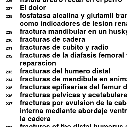
226
El dolor
227
fosfatasa alcalina y glutamil tr
228
como indicadores de lesion ren
fractura mandibular en un husk
229
fracturas de cadera
230
fracturas de cubito y radio
231
fracturas de la diafasis femoral
232
reparacion
fracturas del humero distal
233
fracturas de mandibula en ani
234
fracturas epifisarias del femur d
235
fracturas pelvicas y acetabulare
236
fracturas por avulsion de la cab
237
interna mediante abordaje ventra
la cadera
fractures of the distal humerus