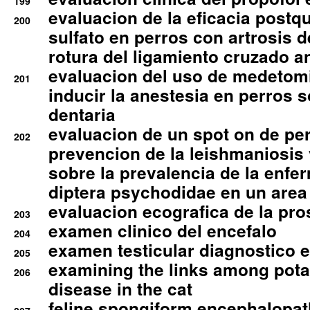
199
evaluacion de la eficacia postqu
200
sulfato en perros con artrosis d
rotura del ligamiento cruzado an
evaluacion del uso de medetomi
201
inducir la anestesia en perros 
dentaria
evaluacion de un spot on de per
202
prevencion de la leishmaniosis 
sobre la prevalencia de la enfe
diptera psychodidae en un are
evaluacion ecografica de la pro
203
examen clinico del encefalo
204
examen testicular diagnostico 
205
examining the links among pota
206
disease in the cat
feline spongiform encephalopa