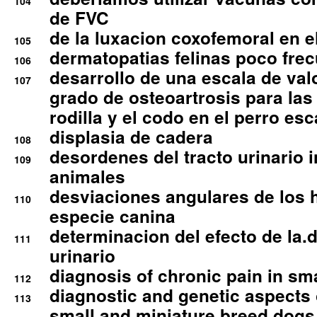
104
de FVC
de la luxacion coxofemoral en e
105
dermatopatias felinas poco fre
106
desarrollo de una escala de val
107
grado de osteoartrosis para las 
rodilla y el codo en el perro esc
displasia de cadera
108
desordenes del tracto urinario 
109
animales
desviaciones angulares de los 
110
especie canina
determinacion del efecto de la.d
111
urinario
diagnosis of chronic pain in sm
112
diagnostic and genetic aspects o
113
small and miniature breed dogs 