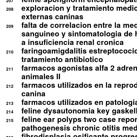
207
exploracion y tratamiento medico
208
externas caninas
falta de correlacion entre la me
209
sanguineo y sintomatologia de
a insuficiencia renal cronica
faringoamigdalitis estreptococic
210
tratamiento antibiotico
farmacos agonistas alfa 2 adr
211
animales II
farmacos utilizados en la repro
212
canina
farmacos utilizados en patologia
213
feline dysautonomia key gaske
214
feline ear polyps two case repo
215
pathogenesis chronic otitis med
fibrodisplasia osificante progres