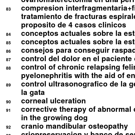
compresion interfragmentaria+fi
83
tratamiento de fracturas espirale
proposito de 4 casos clinicos
conceptos actuales sobre la este
84
conceptos actuales sobre la este
85
consejos para conseguir raspad
86
control del dolor en el paciente 
87
control of chronic relapsing feli
88
pyelonephritis with the aid of e
control ultrasonografico de la g
89
la gata
corneal ulceration
90
corrective therapy of abnormal
91
in the growing dog
cranio mandibular osteopathy
92
criopreservacion y banco de s