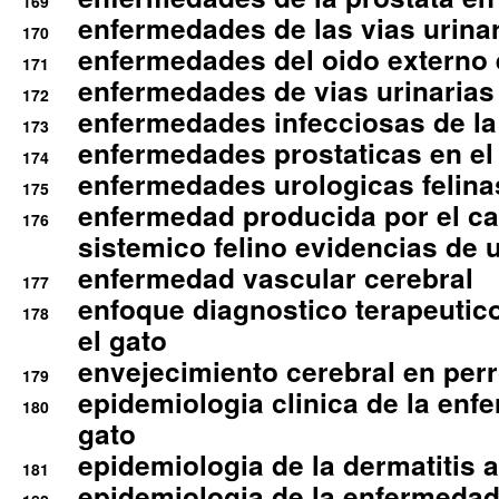
169
enfermedades de las vias urinari
170
enfermedades del oido externo 
171
enfermedades de vias urinarias
172
enfermedades infecciosas de la 
173
enfermedades prostaticas en el
174
enfermedades urologicas felina
175
enfermedad producida por el cal
176
sistemico felino evidencias de 
enfermedad vascular cerebral
177
enfoque diagnostico terapeutico 
178
el gato
envejecimiento cerebral en per
179
epidemiologia clinica de la enf
180
gato
epidemiologia de la dermatitis 
181
epidemiologia de la enfermedad