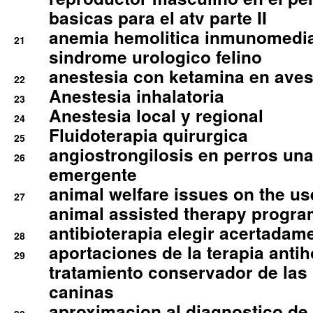
basicas para el atv parte II
anemia hemolitica inmunomedia
21
sindrome urologico felino
anestesia con ketamina en aves 
22
Anestesia inhalatoria
23
Anestesia local y regional
24
Fluidoterapia quirurgica
25
angiostrongilosis en perros un
26
emergente
animal welfare issues on the use
27
animal assisted therapy progra
antibioterapia elegir acertadam
28
aportaciones de la terapia anti
29
tratamiento conservador de las 
caninas
aproximacion al diagnostico de p