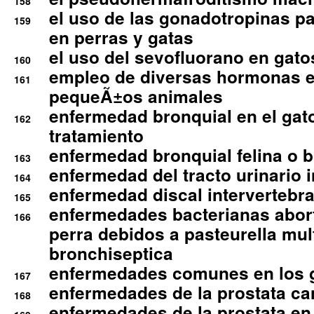
158
el uso de las gonadotropinas pa
159
en perras y gatas
el uso del sevofluorano en gato
160
empleo de diversas hormonas e
161
pequeÃ±os animales
enfermedad bronquial en el gat
162
tratamiento
enfermedad bronquial felina o br
163
enfermedad del tracto urinario in
164
enfermedad discal intervertebra
165
enfermedades bacterianas abort
166
perra debidos a pasteurella mul
bronchiseptica
enfermedades comunes en los 
167
enfermedades de la prostata ca
168
enfermedades de la prostata en 