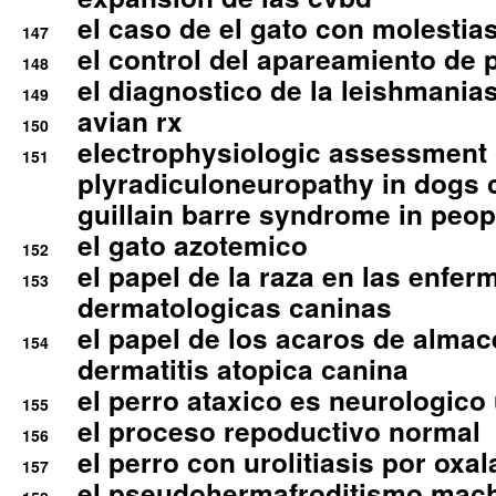
el caso de el gato con molestias
147
el control del apareamiento de 
148
el diagnostico de la leishmania
149
avian rx
150
electrophysiologic assessment 
151
plyradiculoneuropathy in dogs 
guillain barre syndrome in peop
el gato azotemico
152
el papel de la raza en las enfe
153
dermatologicas caninas
el papel de los acaros de alma
154
dermatitis atopica canina
el perro ataxico es neurologico
155
el proceso repoductivo normal
156
el perro con urolitiasis por oxal
157
el pseudohermafroditismo mac