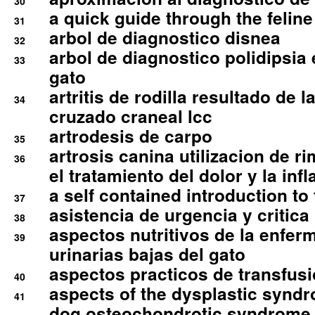
30
a quick guide through the feli
31
arbol de diagnostico disnea
32
arbol de diagnostico polidipsia 
33
gato
artritis de rodilla resultado de 
34
cruzado craneal lcc
artrodesis de carpo
35
artrosis canina utilizacion de r
36
el tratamiento del dolor y la inf
a self contained introduction to
37
asistencia de urgencia y critica
38
aspectos nutritivos de la enfer
39
urinarias bajas del gato
aspectos practicos de transfus
40
aspects of the dysplastic syndr
41
dog osteochondrotic syndrome