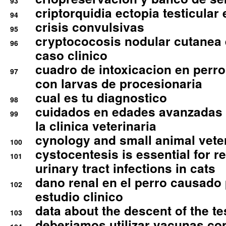
93
criptorquidia ectopia testicular 
94
crisis convulsivas
95
cryptococosis nodular cutanea
96
caso clinico
cuadro de intoxicacion en perro
97
con larvas de procesionaria
cual es tu diagnostico
98
cuidados en edades avanzadas
99
la clinica veterinaria
cynology and small animal vete
100
cystocentesis is essential for re
101
urinary tract infections in cats
dano renal en el perro causado 
102
estudio clinico
data about the descent of the te
103
deberiamos utilizar vacunas co