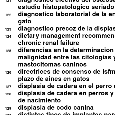
121
estudio histopatologico seriado
diagnostico laboratorial de la e
122
gato
diagnostico precoz de la displa
123
dietary management recommend
124
chronic renal failure
diferencias en la determinacion
125
malignidad entre las citologias 
mastocitomas caninos
directrices de consenso de isfm
126
plazo de aines en gatos
displasia de cadera en el perro
127
displasia de cadera en perros y
128
de nacimiento
displasia de codo canina
129
distintos tipos de implantes par