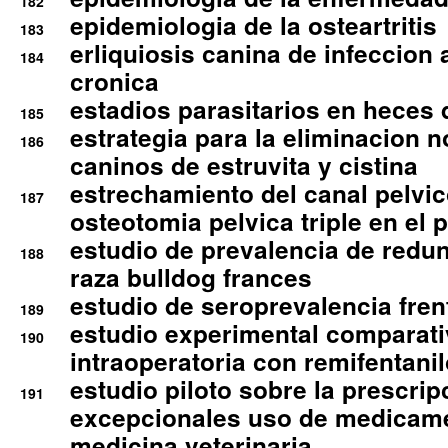
182
epidemiologia de la osteartritis
183
erliquiosis canina de infeccio
184
cronica
estadios parasitarios en heces 
185
estrategia para la eliminacion n
186
caninos de estruvita y cistina
estrechamiento del canal pelvi
187
osteotomia pelvica triple en el 
estudio de prevalencia de redun
188
raza bulldog frances
estudio de seroprevalencia frent
189
estudio experimental comparati
190
intraoperatoria con remifentanil
estudio piloto sobre la prescrip
191
excepcionales uso de medicam
medicina veterinaria