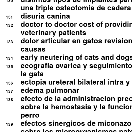
130
una triple osteotomia de cadera
disuria canina
131
doctor to doctor cost of providi
132
veterinary patients
dolor articular en gatos revisio
133
causas
early neutering of cats and dog
134
ecografia ovarica y seguimiento
135
la gata
ectopia ureteral bilateral intra 
136
edema pulmonar
137
efecto de la administracion pre
138
sobre la hemostasia y la funcion
perro
efectos sinergicos de miconazol
139
sobre los microorganismos pa