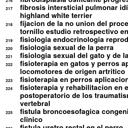
216
fibrosis intersticial pulmonar id
217
highland white terrier
fijacion de la no union del pro
218
tornillo estudio retrospectivo e
fisiologia endocrinologia reprod
219
fisiologia sexual de la perra
220
fisiologia sexual del gato y de l
221
fisioterapia en gatos y perros a
222
locomotores de origen artritico
fisioterapia en perros aplicacio
223
fisioterapia y rehabilitacion en 
224
postoperatorio de los traumati
vertebral
fistula broncoesofagica congen
225
clinico
fistula uretro rectal en el perro