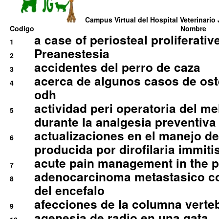
Campus Virtual del Hospital Veterinario 
Codigo
Nombre
a case of periosteal proliferative
1
Preanestesia
2
accidentes del perro de caza
3
acerca de algunos casos de oste
4
odh
actividad peri operatoria del 
5
durante la analgesia preventiva 
actualizaciones en el manejo de 
6
producida por dirofilaria immiti
acute pain management in the p
7
adenocarcinoma metastasico co
8
del encefalo
afecciones de la columna verte
9
agenesia de radio en una gata