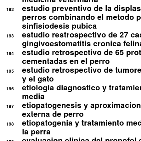
estudio preventivo de la displa
192
perros combinando el metodo p
sinfisiodesis pubica
estudio restrospectivo de 27 c
193
gingivoestomatitis cronica felin
estudio retrospectivo de 65 pro
194
cementadas en el perro
estudio retrospectivo de tumore
195
y el gato
etiologia diagnostico y tratamie
196
media
etiopatogenesis y aproximacion c
197
externa de perro
etiopatogenia y tratamiento med
198
la perra
evaluacion clinica del propofol 