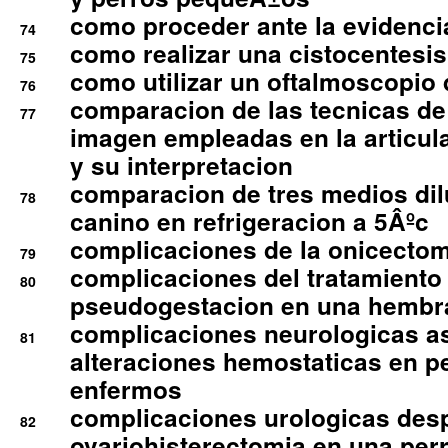
como proceder ante la evidencia
74
como realizar una cistocentesis
75
como utilizar un oftalmoscopio 
76
comparacion de las tecnicas de
77
imagen empleadas en la articula
y su interpretacion
comparacion de tres medios di
78
canino en refrigeracion a 5Âºc
complicaciones de la onicectomi
79
complicaciones del tratamiento
80
pseudogestacion en una hembr
complicaciones neurologicas a
81
alteraciones hemostaticas en p
enfermos
complicaciones urologicas des
82
ovariohisterectomia en una per