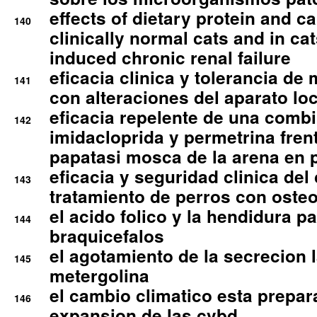
effects of dietary protein and cal
140
clinically normal cats and in cat
induced chronic renal failure
eficacia clinica y tolerancia d
141
con alteraciones del aparato l
eficacia repelente de una comb
142
imidacloprida y permetrina fre
papatasi mosca de la arena en 
eficacia y seguridad clinica del
143
tratamiento de perros con osteoa
el acido folico y la hendidura pa
144
braquicefalos
el agotamiento de la secrecion l
145
metergolina
el cambio climatico esta prepar
146
expansion de las cvbd