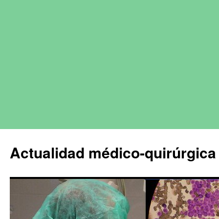
Actualidad médico-quirúrgica 