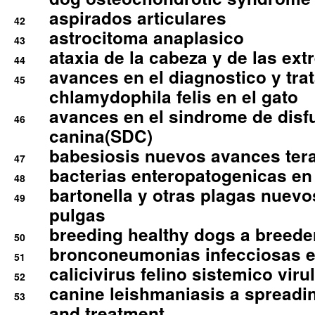
aspirados articulares
42
astrocitoma anaplasico
43
ataxia de la cabeza y de las ex
44
avances en el diagnostico y tra
45
chlamydophila felis en el gato
avances en el sindrome de disf
46
canina(SDC)
babesiosis nuevos avances ter
47
bacterias enteropatogenicas en
48
bartonella y otras plagas nuev
49
pulgas
breeding healthy dogs a breede
50
bronconeumonias infecciosas 
51
calicivirus felino sistemico viru
52
canine leishmaniasis a spreadi
53
and treatment