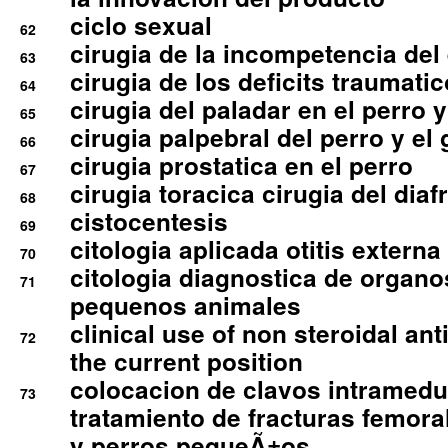
ciclo sexual
62
cirugia de la incompetencia del 
63
cirugia de los deficits traumati
64
cirugia del paladar en el perro y
65
cirugia palpebral del perro y el 
66
cirugia prostatica en el perro
67
cirugia toracica cirugia del dia
68
cistocentesis
69
citologia aplicada otitis externa
70
citologia diagnostica de organ
71
pequenos animales
clinical use of non steroidal an
72
the current position
colocacion de clavos intramedu
73
tratamiento de fracturas femoral
y perros pequeÃ±os