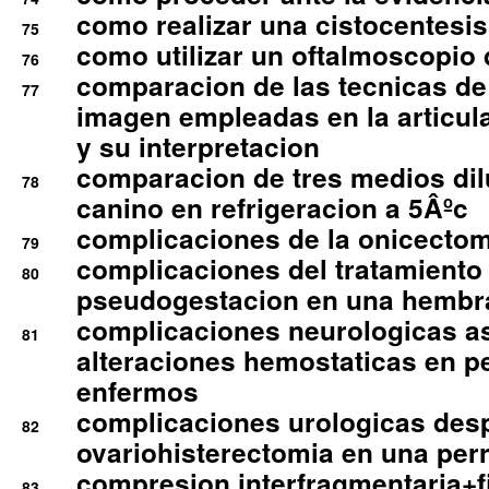
como realizar una cistocentesis
75
como utilizar un oftalmoscopio 
76
comparacion de las tecnicas de
77
imagen empleadas en la articula
y su interpretacion
comparacion de tres medios di
78
canino en refrigeracion a 5Âºc
complicaciones de la onicectomi
79
complicaciones del tratamiento
80
pseudogestacion en una hembr
complicaciones neurologicas a
81
alteraciones hemostaticas en p
enfermos
complicaciones urologicas des
82
ovariohisterectomia en una per
compresion interfragmentaria+fi
83