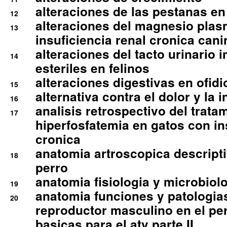
alteraciones de las pestanas en
12
alteraciones del magnesio plas
13
insuficiencia renal cronica cani
alteraciones del tacto urinario in
14
esteriles en felinos
alteraciones digestivas en ofidi
15
alternativa contra el dolor y la 
16
analisis retrospectivo del tratam
17
hiperfosfatemia en gatos con in
cronica
anatomia artroscopica descriptiv
18
perro
anatomia fisiologia y microbiolo
19
anatomia funciones y patologia
20
reproductor masculino en el per
basicas para el atv parte II