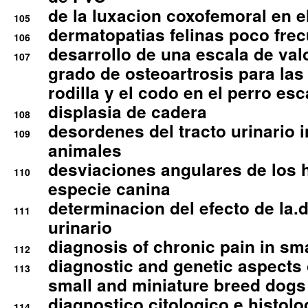
de la luxacion coxofemoral en e
105
dermatopatias felinas poco fre
106
desarrollo de una escala de val
107
grado de osteoartrosis para las 
rodilla y el codo en el perro esc
displasia de cadera
108
desordenes del tracto urinario 
109
animales
desviaciones angulares de los 
110
especie canina
determinacion del efecto de la.d
111
urinario
diagnosis of chronic pain in sm
112
diagnostic and genetic aspects o
113
small and miniature breed dogs 
diagnostico citologico e histolo
114