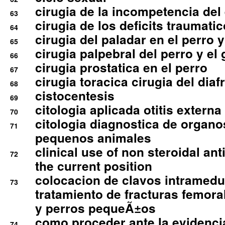
cirugia de la incompetencia del 
63
cirugia de los deficits traumati
64
cirugia del paladar en el perro y
65
cirugia palpebral del perro y el 
66
cirugia prostatica en el perro
67
cirugia toracica cirugia del dia
68
cistocentesis
69
citologia aplicada otitis externa
70
citologia diagnostica de organ
71
pequenos animales
clinical use of non steroidal an
72
the current position
colocacion de clavos intramedu
73
tratamiento de fracturas femoral
y perros pequeÃ±os
como proceder ante la evidencia
74