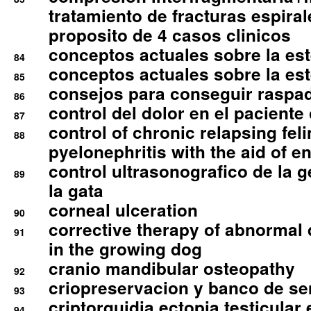
tratamiento de fracturas espirale
proposito de 4 casos clinicos
conceptos actuales sobre la este
84
conceptos actuales sobre la este
85
consejos para conseguir raspad
86
control del dolor en el paciente 
87
control of chronic relapsing feli
88
pyelonephritis with the aid of e
control ultrasonografico de la g
89
la gata
corneal ulceration
90
corrective therapy of abnormal
91
in the growing dog
cranio mandibular osteopathy
92
criopreservacion y banco de s
93
criptorquidia ectopia testicular 
94