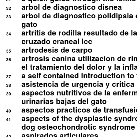
arbol de diagnostico disnea
32
arbol de diagnostico polidipsia 
33
gato
artritis de rodilla resultado de 
34
cruzado craneal lcc
artrodesis de carpo
35
artrosis canina utilizacion de r
36
el tratamiento del dolor y la inf
a self contained introduction to
37
asistencia de urgencia y critica
38
aspectos nutritivos de la enfer
39
urinarias bajas del gato
aspectos practicos de transfus
40
aspects of the dysplastic syndr
41
dog osteochondrotic syndrome
aspirados articulares
42