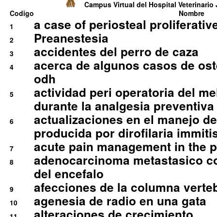
Campus Virtual del Hospital Veterinario 
Codigo
Nombre
a case of periosteal proliferative
1
Preanestesia
2
accidentes del perro de caza
3
acerca de algunos casos de oste
4
odh
actividad peri operatoria del 
5
durante la analgesia preventiva 
actualizaciones en el manejo de 
6
producida por dirofilaria immiti
acute pain management in the p
7
adenocarcinoma metastasico co
8
del encefalo
afecciones de la columna verte
9
agenesia de radio en una gata
10
alteraciones de crecimiento
11