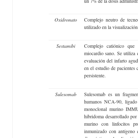
un 7% de la dosis administr
Oxidronato
Complejo neutro de tecnec
utilizado en la visualizació
Sestamibi
Complejo catiónico que 
miocardio sano. Se utiliza 
evaluación del infarto ag
en el estudio de pacientes 
persistente.
Sulesomab
Sulesomab es un fragment
humanos NCA-90, ligado a
monoclonal murino IMMU-
hibridoma desarrollado por
murino con linfocitos p
inmunizado con antígeno c