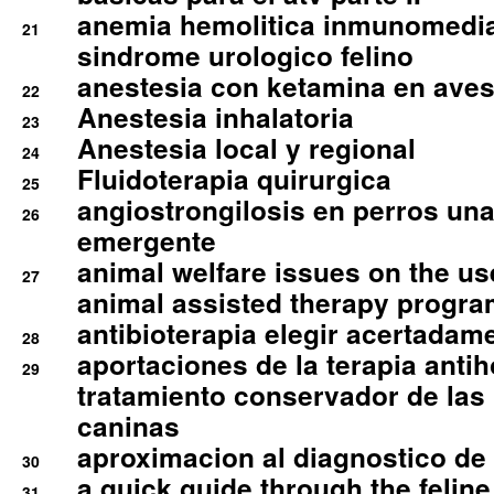
anemia hemolitica inmunomedia
21
sindrome urologico felino
anestesia con ketamina en aves 
22
Anestesia inhalatoria
23
Anestesia local y regional
24
Fluidoterapia quirurgica
25
angiostrongilosis en perros un
26
emergente
animal welfare issues on the use
27
animal assisted therapy progra
antibioterapia elegir acertadam
28
aportaciones de la terapia anti
29
tratamiento conservador de las 
caninas
aproximacion al diagnostico de p
30
a quick guide through the feli
31