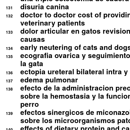
disuria canina
131
doctor to doctor cost of providi
132
veterinary patients
dolor articular en gatos revisio
133
causas
early neutering of cats and dog
134
ecografia ovarica y seguimiento
135
la gata
ectopia ureteral bilateral intra 
136
edema pulmonar
137
efecto de la administracion pre
138
sobre la hemostasia y la funcion
perro
efectos sinergicos de miconazol
139
sobre los microorganismos pa
effects of dietary protein and cal
140