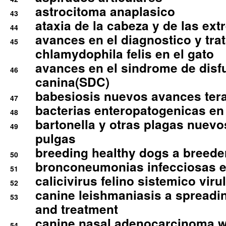
astrocitoma anaplasico
43
ataxia de la cabeza y de las ex
44
avances en el diagnostico y tra
45
chlamydophila felis en el gato
avances en el sindrome de disf
46
canina(SDC)
babesiosis nuevos avances ter
47
bacterias enteropatogenicas en
48
bartonella y otras plagas nuev
49
pulgas
breeding healthy dogs a breede
50
bronconeumonias infecciosas 
51
calicivirus felino sistemico viru
52
canine leishmaniasis a spreadi
53
and treatment
canine nasal adenocarcinoma wi
54