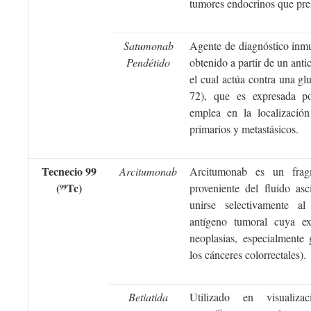
tumores endocrinos que pres
Satumonab
Agente de diagnóstico in
Pendétido
obtenido a partir de un ant
el cual actúa contra una g
72), que es expresada po
emplea en la localización
primarios y metastásicos.
Tecnecio 99
Arcitumonab
Arcitumonab es un frag
(
Tc)
proveniente del fluido a
99
unirse selectivamente al
antígeno tumoral cuya e
neoplasias, especialmente 
los cánceres colorrectales).
Betiatida
Utilizado en visualizac