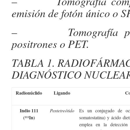
–
Tomografía com
emisión de fotón único o 
–
Tomografía p
positrones o PET.
TABLA 1. RADIOFÁRMA
DIAGNÓSTICO NUCLEA
Radionúclido
Ligando
Co
Indio 111
Pentetreótido
Es un conjugado de octr
(
In)
somatostatina) y ácido die
111
emplea en la detección 