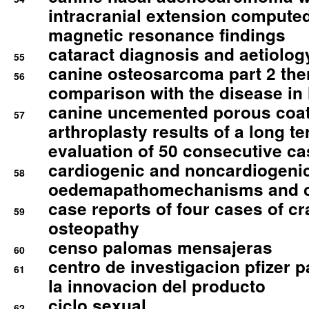
intracranial extension comput
magnetic resonance findings
cataract diagnosis and aetiolog
55
canine osteosarcoma part 2 th
56
comparison with the disease i
canine uncemented porous coate
57
arthroplasty results of a long t
evaluation of 50 consecutive c
cardiogenic and noncardiogeni
58
oedemapathomechanisms and 
case reports of four cases of c
59
osteopathy
censo palomas mensajeras
60
centro de investigacion pfizer p
61
la innovacion del producto
ciclo sexual
62