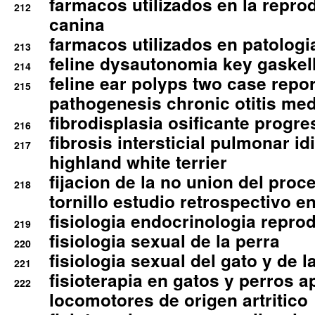
farmacos utilizados en la repro
212
canina
farmacos utilizados en patologia
213
feline dysautonomia key gaske
214
feline ear polyps two case repo
215
pathogenesis chronic otitis med
fibrodisplasia osificante progres
216
fibrosis intersticial pulmonar id
217
highland white terrier
fijacion de la no union del pro
218
tornillo estudio retrospectivo e
fisiologia endocrinologia reprod
219
fisiologia sexual de la perra
220
fisiologia sexual del gato y de l
221
fisioterapia en gatos y perros a
222
locomotores de origen artritico