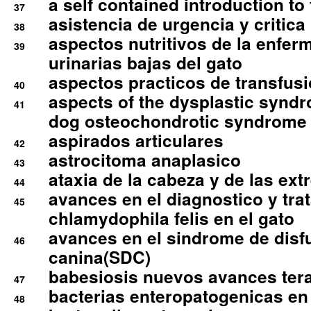
a self contained introduction to
37
asistencia de urgencia y critica
38
aspectos nutritivos de la enfer
39
urinarias bajas del gato
aspectos practicos de transfus
40
aspects of the dysplastic syndr
41
dog osteochondrotic syndrome
aspirados articulares
42
astrocitoma anaplasico
43
ataxia de la cabeza y de las ex
44
avances en el diagnostico y tra
45
chlamydophila felis en el gato
avances en el sindrome de disf
46
canina(SDC)
babesiosis nuevos avances ter
47
bacterias enteropatogenicas en
48