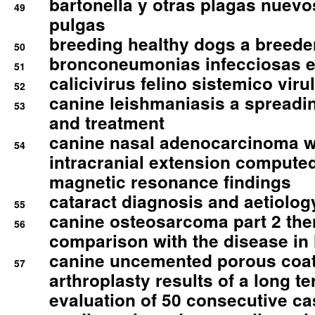
bartonella y otras plagas nuev
49
pulgas
breeding healthy dogs a breede
50
bronconeumonias infecciosas 
51
calicivirus felino sistemico viru
52
canine leishmaniasis a spreadi
53
and treatment
canine nasal adenocarcinoma wi
54
intracranial extension comput
magnetic resonance findings
cataract diagnosis and aetiolog
55
canine osteosarcoma part 2 th
56
comparison with the disease i
canine uncemented porous coate
57
arthroplasty results of a long t
evaluation of 50 consecutive c