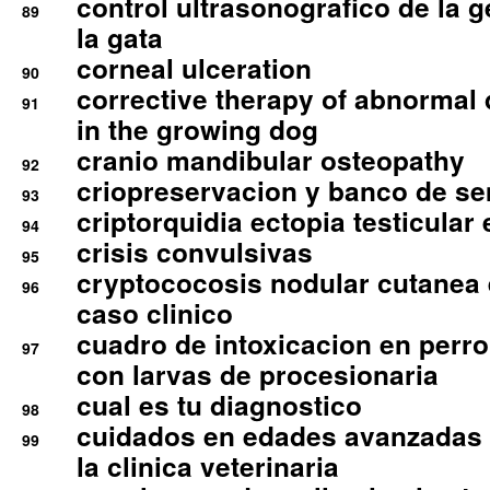
control ultrasonografico de la g
89
la gata
corneal ulceration
90
corrective therapy of abnormal
91
in the growing dog
cranio mandibular osteopathy
92
criopreservacion y banco de s
93
criptorquidia ectopia testicular 
94
crisis convulsivas
95
cryptococosis nodular cutanea
96
caso clinico
cuadro de intoxicacion en perro
97
con larvas de procesionaria
cual es tu diagnostico
98
cuidados en edades avanzadas
99
la clinica veterinaria