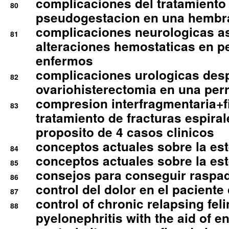
complicaciones del tratamiento
80
pseudogestacion en una hembr
complicaciones neurologicas a
81
alteraciones hemostaticas en p
enfermos
complicaciones urologicas des
82
ovariohisterectomia en una per
compresion interfragmentaria+fi
83
tratamiento de fracturas espirale
proposito de 4 casos clinicos
conceptos actuales sobre la este
84
conceptos actuales sobre la este
85
consejos para conseguir raspad
86
control del dolor en el paciente 
87
control of chronic relapsing feli
88
pyelonephritis with the aid of e