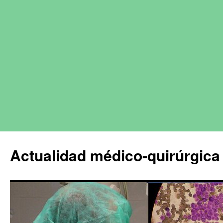
Actualidad médico-quirúrgica 