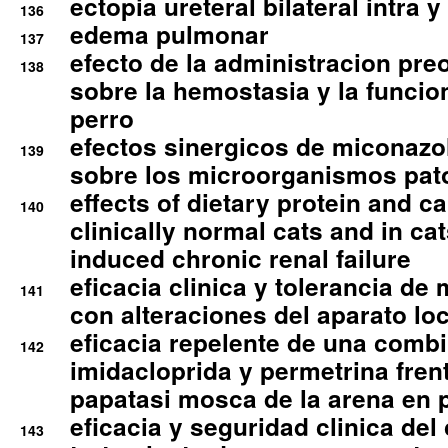
ectopia ureteral bilateral intra 
136
edema pulmonar
137
efecto de la administracion pre
138
sobre la hemostasia y la funcion
perro
efectos sinergicos de miconazol
139
sobre los microorganismos pa
effects of dietary protein and cal
140
clinically normal cats and in cat
induced chronic renal failure
eficacia clinica y tolerancia d
141
con alteraciones del aparato l
eficacia repelente de una comb
142
imidacloprida y permetrina fre
papatasi mosca de la arena en 
eficacia y seguridad clinica del
143