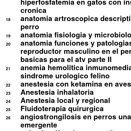
hiperfosfatemia en gatos con in
cronica
anatomia artroscopica descriptiv
18
perro
anatomia fisiologia y microbiolo
19
anatomia funciones y patologia
20
reproductor masculino en el per
basicas para el atv parte II
anemia hemolitica inmunomedia
21
sindrome urologico felino
anestesia con ketamina en aves 
22
Anestesia inhalatoria
23
Anestesia local y regional
24
Fluidoterapia quirurgica
25
angiostrongilosis en perros un
26
emergente