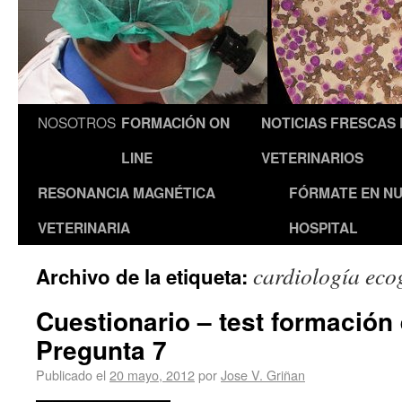
NOSOTROS
FORMACIÓN ON
NOTICIAS FRESCAS
LINE
VETERINARIOS
RESONANCIA MAGNÉTICA
FÓRMATE EN N
VETERINARIA
HOSPITAL
cardiología eco
Archivo de la etiqueta:
Cuestionario – test formación 
Pregunta 7
Publicado el
20 mayo, 2012
por
Jose V. Griñan