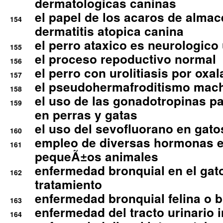
dermatologicas caninas
el papel de los acaros de alma
154
dermatitis atopica canina
el perro ataxico es neurologico
155
el proceso repoductivo normal
156
el perro con urolitiasis por oxal
157
el pseudohermafroditismo mac
158
el uso de las gonadotropinas pa
159
en perras y gatas
el uso del sevofluorano en gato
160
empleo de diversas hormonas e
161
pequeÃ±os animales
enfermedad bronquial en el gat
162
tratamiento
enfermedad bronquial felina o br
163
enfermedad del tracto urinario in
164