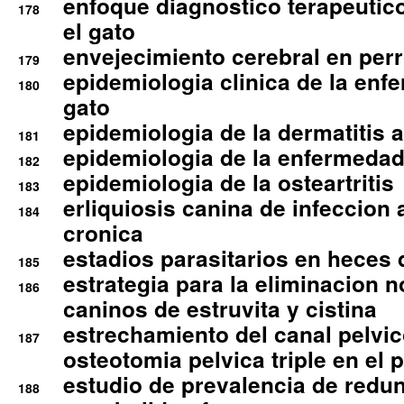
enfoque diagnostico terapeutico 
178
el gato
envejecimiento cerebral en per
179
epidemiologia clinica de la enf
180
gato
epidemiologia de la dermatitis 
181
epidemiologia de la enfermedad
182
epidemiologia de la osteartritis
183
erliquiosis canina de infeccio
184
cronica
estadios parasitarios en heces 
185
estrategia para la eliminacion n
186
caninos de estruvita y cistina
estrechamiento del canal pelvi
187
osteotomia pelvica triple en el 
estudio de prevalencia de redun
188