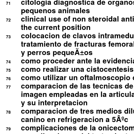
citologia diagnostica de organ
71
pequenos animales
clinical use of non steroidal an
72
the current position
colocacion de clavos intramedu
73
tratamiento de fracturas femoral
y perros pequeÃ±os
como proceder ante la evidencia
74
como realizar una cistocentesis
75
como utilizar un oftalmoscopio 
76
comparacion de las tecnicas de
77
imagen empleadas en la articula
y su interpretacion
comparacion de tres medios di
78
canino en refrigeracion a 5Âºc
complicaciones de la onicectomi
79