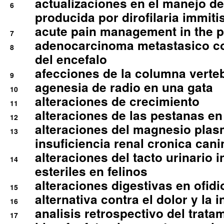
actualizaciones en el manejo de 
6
producida por dirofilaria immiti
acute pain management in the p
7
adenocarcinoma metastasico co
8
del encefalo
afecciones de la columna verte
9
agenesia de radio en una gata
10
alteraciones de crecimiento
11
alteraciones de las pestanas en
12
alteraciones del magnesio plas
13
insuficiencia renal cronica cani
alteraciones del tacto urinario in
14
esteriles en felinos
alteraciones digestivas en ofidi
15
alternativa contra el dolor y la 
16
analisis retrospectivo del tratam
17