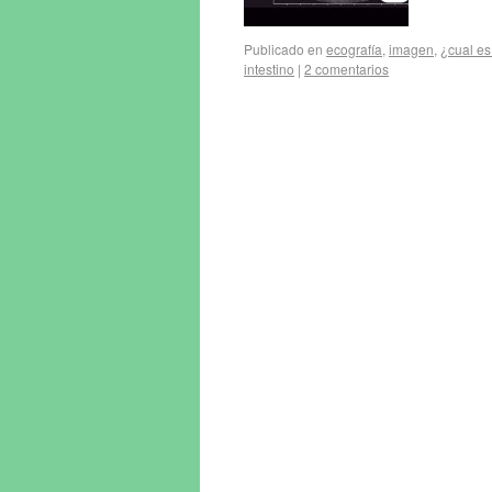
Publicado en
ecografía
,
imagen
,
¿cual es
intestino
|
2 comentarios