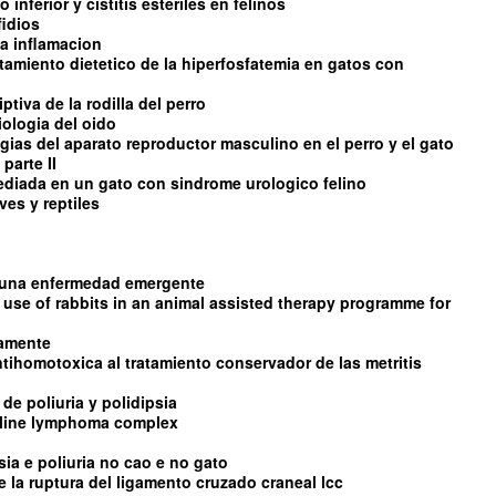
 inferior y cistitis esteriles en felinos
fidios
 la inflamacion
ratamiento dietetico de la hiperfosfatemia en gatos con
tiva de la rodilla del perro
iologia del oido
ias del aparato reproductor masculino en el perro y el gato
parte II
diada en un gato con sindrome urologico felino
es y reptiles
s una enfermedad emergente
 use of rabbits in an animal assisted therapy programme for
damente
ntihomotoxica al tratamiento conservador de las metritis
de poliuria y polidipsia
feline lymphoma complex
sia e poliuria no cao e no gato
 de la ruptura del ligamento cruzado craneal lcc