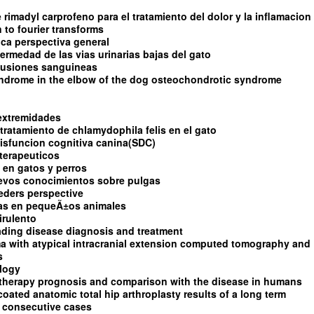
e rimadyl carprofeno para el tratamiento del dolor y la inflamacion
 to fourier transforms
tica perspectiva general
fermedad de las vias urinarias bajas del gato
sfusiones sanguineas
yndrome in the elbow of the dog osteochondrotic syndrome
 extremidades
tratamiento de chlamydophila felis en el gato
isfuncion cognitiva canina(SDC)
terapeuticos
 en gatos y perros
uevos conocimientos sobre pulgas
eders perspective
as en pequeÃ±os animales
irulento
ading disease diagnosis and treatment
a with atypical intracranial extension computed tomography and
s
ology
 therapy prognosis and comparison with the disease in humans
ated anatomic total hip arthroplasty results of a long term
0 consecutive cases