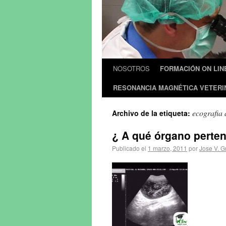
NOSOTROS
FORMACIÓN ON LIN
RESONANCIA MAGNÉTICA VETERI
ecografia
Archivo de la etiqueta:
¿ A qué órgano perte
Publicado el
1 marzo, 2011
por
Jose V. G