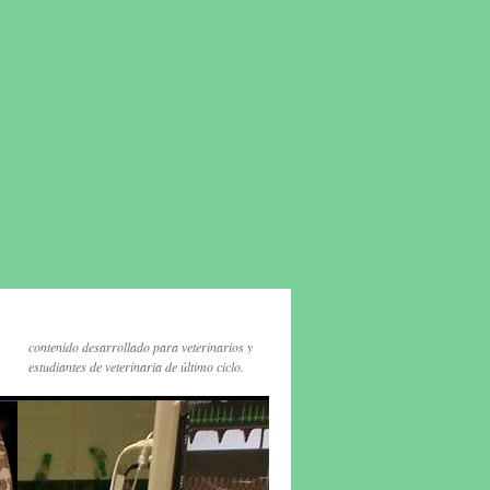
contenido desarrollado para veterinarios y
estudiantes de veterinaria de último ciclo.