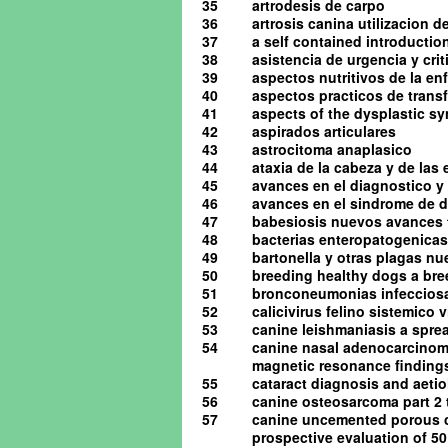
35
artrodesis de carpo
36
artrosis canina utilizacion d
37
a self contained introduction
38
asistencia de urgencia y cri
39
aspectos nutritivos de la en
40
aspectos practicos de tran
41
aspects of the dysplastic s
42
aspirados articulares
43
astrocitoma anaplasico
44
ataxia de la cabeza y de las
45
avances en el diagnostico y 
46
avances en el sindrome de d
47
babesiosis nuevos avances 
48
bacterias enteropatogenicas
49
bartonella y otras plagas n
50
breeding healthy dogs a bre
51
bronconeumonias infeccios
52
calicivirus felino sistemico v
53
canine leishmaniasis a spre
54
canine nasal adenocarcinom
magnetic resonance finding
55
cataract diagnosis and aeti
56
canine osteosarcoma part 2
57
canine uncemented porous co
prospective evaluation of 5