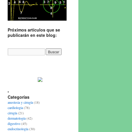
Próximos artículos que se
publicarán en este blog:
Categorías
anestesia y cirugía
(18)
cardiologia
(78)
cirugía
(21)
dermatología
(42)
digestivo
(45)
endocrinología
(30)