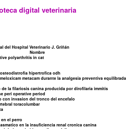
oteca digital veterinaria
l del Hospital Veterinario J. Griñán
Nombre
tive polyarthritis in cat
steodistrofia hipertrofica odh
l meloxicam metacam durante la analgesia preventiva equilibrada
de la filariosis canina producida por dirofilaria immitis
e peri operative period
con invasion del tronco del encefalo
rtebral toracolumbar
ta
 en el perro
asmatico en la insuficiencia renal cronica canina