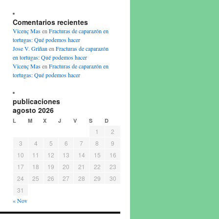
Comentarios recientes
Vicenç Mas
en
Fracturas de caparazón en
tortugas: Qué podemos hacer
Jose V. Griñan
en
Fracturas de caparazón
en tortugas: Qué podemos hacer
Vicenç Mas
en
Fracturas de caparazón en
tortugas: Qué podemos hacer
publicaciones
agosto 2026
L
M
X
J
V
S
D
1
2
3
4
5
6
7
8
9
10
11
12
13
14
15
16
17
18
19
20
21
22
23
24
25
26
27
28
29
30
31
« Nov