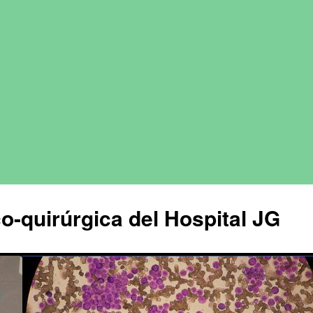
o-quirúrgica del Hospital JG