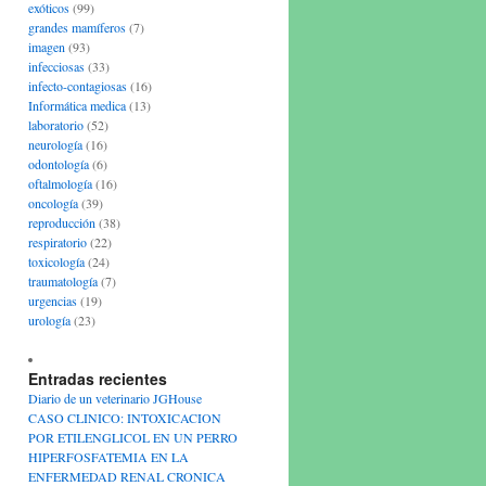
exóticos
(99)
grandes mamíferos
(7)
imagen
(93)
infecciosas
(33)
infecto-contagiosas
(16)
Informática medica
(13)
laboratorio
(52)
neurología
(16)
odontología
(6)
oftalmología
(16)
oncología
(39)
reproducción
(38)
respiratorio
(22)
toxicología
(24)
traumatología
(7)
urgencias
(19)
urología
(23)
Entradas recientes
Diario de un veterinario JGHouse
CASO CLINICO: INTOXICACION
POR ETILENGLICOL EN UN PERRO
HIPERFOSFATEMIA EN LA
ENFERMEDAD RENAL CRONICA