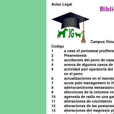
Aviso Legal
Bibli
Campus Virtua
Codigo
1
a case of periosteal prolifera
2
Preanestesia
3
accidentes del perro de caza
4
acerca de algunos casos de o
5
actividad peri operatoria de
en el perro
6
actualizaciones en el manejo 
7
acute pain management in th
8
adenocarcinoma metastasico 
9
afecciones de la columna ve
10
agenesia de radio en una ga
11
alteraciones de crecimiento
12
alteraciones de las pestanas
13
alteraciones del magnesio pl