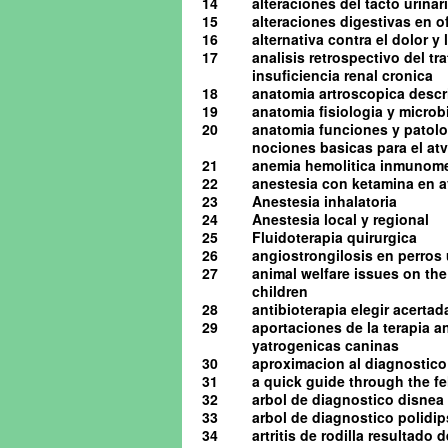
14
alteraciones del tacto urinario
15
alteraciones digestivas en o
16
alternativa contra el dolor y
17
analisis retrospectivo del t
insuficiencia renal cronica
18
anatomia artroscopica descrip
19
anatomia fisiologia y microb
20
anatomia funciones y patolog
nociones basicas para el atv 
21
anemia hemolitica inmunome
22
anestesia con ketamina en av
23
Anestesia inhalatoria
24
Anestesia local y regional
25
Fluidoterapia quirurgica
26
angiostrongilosis en perro
27
animal welfare issues on the
children
28
antibioterapia elegir acerta
29
aportaciones de la terapia a
yatrogenicas caninas
30
aproximacion al diagnostico 
31
a quick guide through the 
32
arbol de diagnostico disnea
33
arbol de diagnostico polidip
34
artritis de rodilla resultado