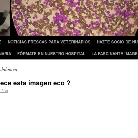
E
NOTICIAS FRESCAS PARA VETERINARIOS
HAZTE SOCIO DE N
NARIA
FÓRMATE EN NUESTRO HOSPITAL
LA FASCINANTE IMAGE
 abdomen
nece esta imagen eco ?
riñan