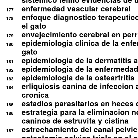
enfermedad vascular cerebral
177
enfoque diagnostico terapeutico 
178
el gato
envejecimiento cerebral en per
179
epidemiologia clinica de la enf
180
gato
epidemiologia de la dermatitis 
181
epidemiologia de la enfermedad
182
epidemiologia de la osteartritis
183
erliquiosis canina de infeccio
184
cronica
estadios parasitarios en heces 
185
estrategia para la eliminacion n
186
caninos de estruvita y cistina
estrechamiento del canal pelvi
187
osteotomia pelvica triple en el 