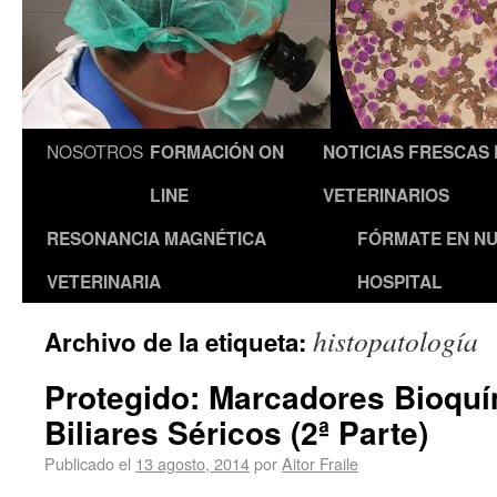
NOSOTROS
FORMACIÓN ON
NOTICIAS FRESCAS
LINE
VETERINARIOS
RESONANCIA MAGNÉTICA
FÓRMATE EN N
VETERINARIA
HOSPITAL
histopatología
Archivo de la etiqueta:
Protegido: Marcadores Bioquí
Biliares Séricos (2ª Parte)
Publicado el
13 agosto, 2014
por
Aitor Fraile