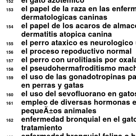
152
el papel de la raza en las enfe
153
dermatologicas caninas
el papel de los acaros de alma
154
dermatitis atopica canina
el perro ataxico es neurologico
155
el proceso repoductivo normal
156
el perro con urolitiasis por oxal
157
el pseudohermafroditismo mac
158
el uso de las gonadotropinas pa
159
en perras y gatas
el uso del sevofluorano en gato
160
empleo de diversas hormonas e
161
pequeÃ±os animales
enfermedad bronquial en el gat
162
tratamiento
enfermedad bronquial felina o br