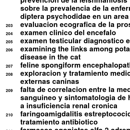
sobre la prevalencia de la enfe
diptera psychodidae en un are
evaluacion ecografica de la pro
203
examen clinico del encefalo
204
examen testicular diagnostico 
205
examining the links among pota
206
disease in the cat
feline spongiform encephalopa
207
exploracion y tratamiento medico
208
externas caninas
falta de correlacion entre la me
209
sanguineo y sintomatologia de
a insuficiencia renal cronica
faringoamigdalitis estreptococic
210
tratamiento antibiotico
farmacos agonistas alfa 2 adr