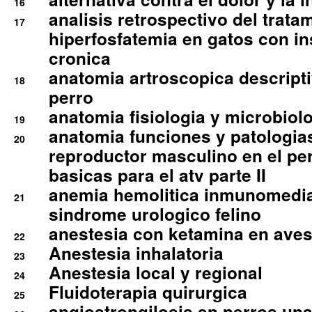
16
analisis retrospectivo del tratam
17
hiperfosfatemia en gatos con in
cronica
anatomia artroscopica descriptiv
18
perro
anatomia fisiologia y microbiolo
19
anatomia funciones y patologia
20
reproductor masculino en el per
basicas para el atv parte II
anemia hemolitica inmunomedia
21
sindrome urologico felino
anestesia con ketamina en aves 
22
Anestesia inhalatoria
23
Anestesia local y regional
24
Fluidoterapia quirurgica
25
angiostrongilosis en perros un