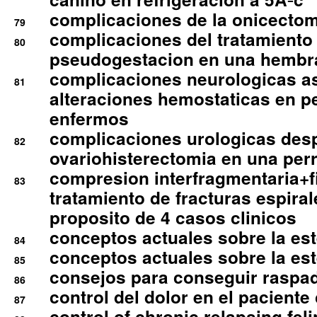
complicaciones de la onicectomi
79
complicaciones del tratamiento
80
pseudogestacion en una hembr
complicaciones neurologicas a
81
alteraciones hemostaticas en p
enfermos
complicaciones urologicas des
82
ovariohisterectomia en una per
compresion interfragmentaria+fi
83
tratamiento de fracturas espirale
proposito de 4 casos clinicos
conceptos actuales sobre la este
84
conceptos actuales sobre la este
85
consejos para conseguir raspad
86
control del dolor en el paciente 
87
control of chronic relapsing feli