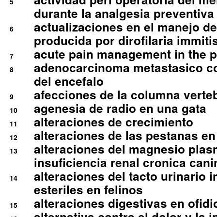
5
durante la analgesia preventiva 
actualizaciones en el manejo de 
6
producida por dirofilaria immiti
acute pain management in the p
7
adenocarcinoma metastasico co
8
del encefalo
afecciones de la columna verte
9
agenesia de radio en una gata
10
alteraciones de crecimiento
11
alteraciones de las pestanas en
12
alteraciones del magnesio plas
13
insuficiencia renal cronica cani
alteraciones del tacto urinario in
14
esteriles en felinos
alteraciones digestivas en ofidi
15
alternativa contra el dolor y la 