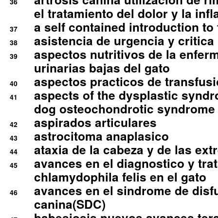
36
el tratamiento del dolor y la inf
a self contained introduction to
37
asistencia de urgencia y critica
38
aspectos nutritivos de la enfer
39
urinarias bajas del gato
aspectos practicos de transfus
40
aspects of the dysplastic syndr
41
dog osteochondrotic syndrome
aspirados articulares
42
astrocitoma anaplasico
43
ataxia de la cabeza y de las ex
44
avances en el diagnostico y tra
45
chlamydophila felis en el gato
avances en el sindrome de disf
46
canina(SDC)
babesiosis nuevos avances ter