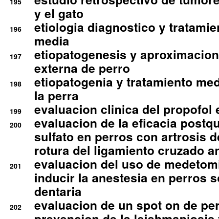
195
y el gato
etiologia diagnostico y tratamie
196
media
etiopatogenesis y aproximacion c
197
externa de perro
etiopatogenia y tratamiento med
198
la perra
evaluacion clinica del propofol 
199
evaluacion de la eficacia postqu
200
sulfato en perros con artrosis d
rotura del ligamiento cruzado an
evaluacion del uso de medetomi
201
inducir la anestesia en perros 
dentaria
evaluacion de un spot on de per
202
prevencion de la leishmaniosis 