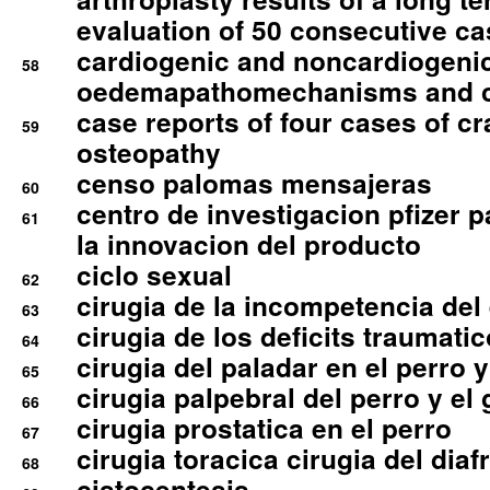
evaluation of 50 consecutive c
cardiogenic and noncardiogeni
58
oedemapathomechanisms and 
case reports of four cases of c
59
osteopathy
censo palomas mensajeras
60
centro de investigacion pfizer p
61
la innovacion del producto
ciclo sexual
62
cirugia de la incompetencia del 
63
cirugia de los deficits traumati
64
cirugia del paladar en el perro y
65
cirugia palpebral del perro y el 
66
cirugia prostatica en el perro
67
cirugia toracica cirugia del dia
68
cistocentesis