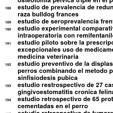
estudio de prevalencia de redun
188
raza bulldog frances
estudio de seroprevalencia frent
189
estudio experimental comparati
190
intraoperatoria con remifentanil
estudio piloto sobre la prescrip
191
excepcionales uso de medicam
medicina veterinaria
estudio preventivo de la displa
192
perros combinando el metodo p
sinfisiodesis pubica
estudio restrospectivo de 27 c
193
gingivoestomatitis cronica felin
estudio retrospectivo de 65 pro
194
cementadas en el perro
estudio retrospectivo de tumore