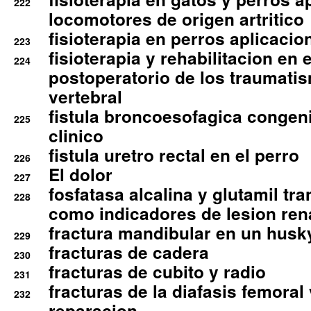
222
locomotores de origen artritico
fisioterapia en perros aplicacio
223
fisioterapia y rehabilitacion en 
224
postoperatorio de los traumati
vertebral
fistula broncoesofagica congen
225
clinico
fistula uretro rectal en el perro
226
El dolor
227
fosfatasa alcalina y glutamil tr
228
como indicadores de lesion ren
fractura mandibular en un husk
229
fracturas de cadera
230
fracturas de cubito y radio
231
fracturas de la diafasis femoral
232
reparacion