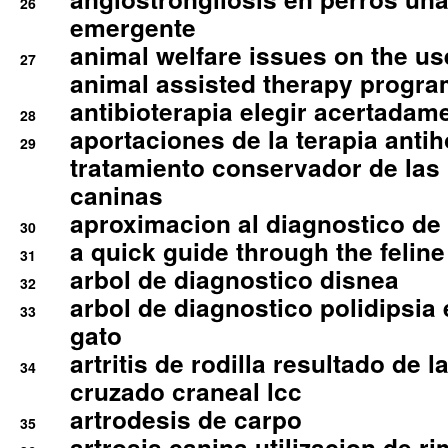
26
emergente
animal welfare issues on the use
27
animal assisted therapy progra
antibioterapia elegir acertadam
28
aportaciones de la terapia anti
29
tratamiento conservador de las 
caninas
aproximacion al diagnostico de p
30
a quick guide through the feli
31
arbol de diagnostico disnea
32
arbol de diagnostico polidipsia 
33
gato
artritis de rodilla resultado de 
34
cruzado craneal lcc
artrodesis de carpo
35
artrosis canina utilizacion de r