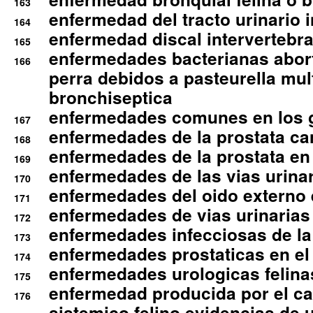
163
enfermedad del tracto urinario in
164
enfermedad discal intervertebra
165
enfermedades bacterianas abort
166
perra debidos a pasteurella mul
bronchiseptica
enfermedades comunes en los 
167
enfermedades de la prostata ca
168
enfermedades de la prostata en 
169
enfermedades de las vias urinari
170
enfermedades del oido externo 
171
enfermedades de vias urinarias
172
enfermedades infecciosas de la 
173
enfermedades prostaticas en el
174
enfermedades urologicas felina
175
enfermedad producida por el cal
176
sistemico felino evidencias de 