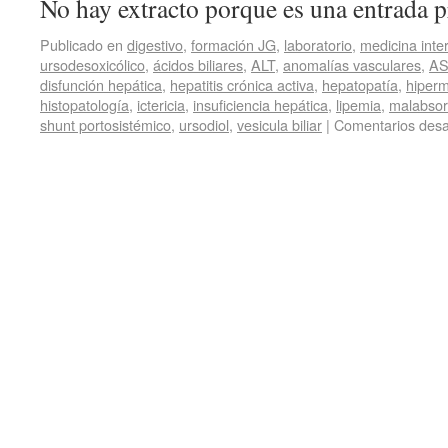
No hay extracto porque es una entrada p
Publicado en
digestivo
,
formación JG
,
laboratorio
,
medicina inte
ursodesoxicólico
,
ácidos biliares
,
ALT
,
anomalías vasculares
,
AS
disfunción hepática
,
hepatitis crónica activa
,
hepatopatía
,
hiperm
histopatología
,
ictericia
,
insuficiencia hepática
,
lipemia
,
malabsor
shunt portosistémico
,
ursodiol
,
vesicula biliar
|
Comentarios desa