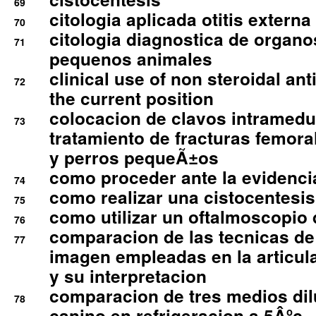
69
citologia aplicada otitis externa
70
citologia diagnostica de organ
71
pequenos animales
clinical use of non steroidal an
72
the current position
colocacion de clavos intramedu
73
tratamiento de fracturas femoral
y perros pequeÃ±os
como proceder ante la evidencia
74
como realizar una cistocentesis
75
como utilizar un oftalmoscopio 
76
comparacion de las tecnicas de
77
imagen empleadas en la articula
y su interpretacion
comparacion de tres medios di
78
canino en refrigeracion a 5Âºc