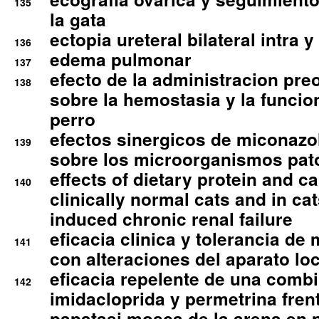
135
la gata
ectopia ureteral bilateral intra 
136
edema pulmonar
137
efecto de la administracion pre
138
sobre la hemostasia y la funcion
perro
efectos sinergicos de miconazol
139
sobre los microorganismos pa
effects of dietary protein and cal
140
clinically normal cats and in cat
induced chronic renal failure
eficacia clinica y tolerancia d
141
con alteraciones del aparato l
eficacia repelente de una comb
142
imidacloprida y permetrina fre
papatasi mosca de la arena en 