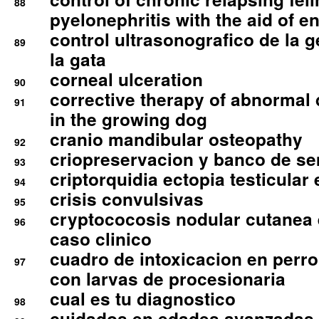
88
pyelonephritis with the aid of e
control ultrasonografico de la g
89
la gata
corneal ulceration
90
corrective therapy of abnormal
91
in the growing dog
cranio mandibular osteopathy
92
criopreservacion y banco de s
93
criptorquidia ectopia testicular 
94
crisis convulsivas
95
cryptococosis nodular cutanea
96
caso clinico
cuadro de intoxicacion en perro
97
con larvas de procesionaria
cual es tu diagnostico
98
cuidados en edades avanzadas