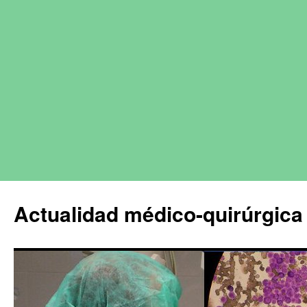
Actualidad médico-quirúrgica 