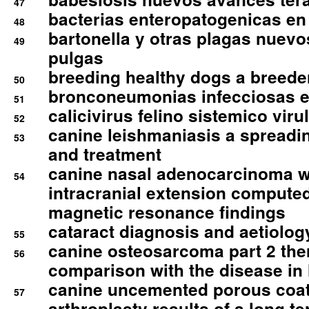
47
bacterias enteropatogenicas en
48
bartonella y otras plagas nuev
49
pulgas
breeding healthy dogs a breede
50
bronconeumonias infecciosas 
51
calicivirus felino sistemico viru
52
canine leishmaniasis a spreadi
53
and treatment
canine nasal adenocarcinoma wi
54
intracranial extension comput
magnetic resonance findings
cataract diagnosis and aetiolog
55
canine osteosarcoma part 2 th
56
comparison with the disease i
canine uncemented porous coate
57
arthroplasty results of a long t