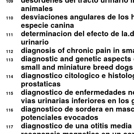
109
animales
desviaciones angulares de los 
110
especie canina
determinacion del efecto de la.d
111
urinario
diagnosis of chronic pain in sm
112
diagnostic and genetic aspects o
113
small and miniature breed dogs 
diagnostico citologico e histolo
114
prostaticas
diagnostico de enfermedades no
115
vias urinarias inferiores en los 
diagnostico de sordera en mas
116
potenciales evocados
diagnostico de una otitis media
117
resonancia magnetica en un co