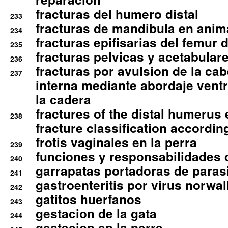
fracturas del humero distal
233
fracturas de mandibula en ani
234
fracturas epifisarias del femur d
235
fracturas pelvicas y acetabulare
236
fracturas por avulsion de la cab
237
interna mediante abordaje ventra
la cadera
fractures of the distal humerus
238
fracture classification according
frotis vaginales en la perra
239
funciones y responsabilidades 
240
garrapatas portadoras de paras
241
gastroenteritis por virus norwal
242
gatitos huerfanos
243
gestacion de la gata
244
gestacion en la perra