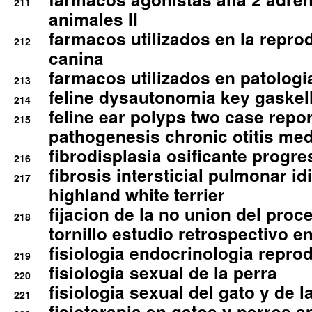
211
animales II
farmacos utilizados en la repro
212
canina
farmacos utilizados en patologia
213
feline dysautonomia key gaske
214
feline ear polyps two case repo
215
pathogenesis chronic otitis med
fibrodisplasia osificante progres
216
fibrosis intersticial pulmonar id
217
highland white terrier
fijacion de la no union del pro
218
tornillo estudio retrospectivo e
fisiologia endocrinologia reprod
219
fisiologia sexual de la perra
220
fisiologia sexual del gato y de l
221
fisioterapia en gatos y perros a