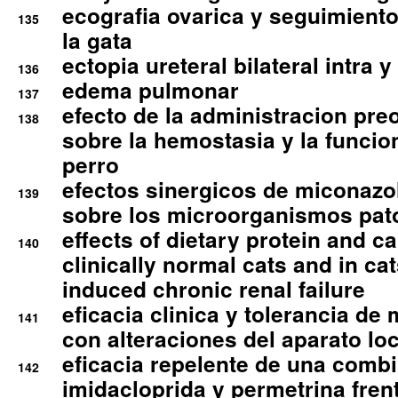
ecografia ovarica y seguimiento
135
la gata
ectopia ureteral bilateral intra 
136
edema pulmonar
137
efecto de la administracion pre
138
sobre la hemostasia y la funcion
perro
efectos sinergicos de miconazol
139
sobre los microorganismos pa
effects of dietary protein and cal
140
clinically normal cats and in cat
induced chronic renal failure
eficacia clinica y tolerancia d
141
con alteraciones del aparato l
eficacia repelente de una comb
142
imidacloprida y permetrina fre