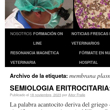
NOSOTROS
FORMACIÓN ON
NOTICIAS FRESCAS
LINE
VETERINARIOS
RESONANCIA MAGNÉTICA
FÓRMATE EN N
VETERINARIA
HOSPITAL
membrana plas
Archivo de la etiqueta:
SEMIOLOGIA ERITROCITARIA: 
Publicado el
18 noviembre, 2023
por
Aitor Fraile
La palabra acantocito deriva del griego