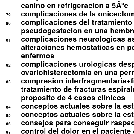
canino en refrigeracion a 5Âºc
complicaciones de la onicectomi
79
complicaciones del tratamiento
80
pseudogestacion en una hembr
complicaciones neurologicas a
81
alteraciones hemostaticas en p
enfermos
complicaciones urologicas des
82
ovariohisterectomia en una per
compresion interfragmentaria+fi
83
tratamiento de fracturas espirale
proposito de 4 casos clinicos
conceptos actuales sobre la este
84
conceptos actuales sobre la este
85
consejos para conseguir raspad
86
control del dolor en el paciente 
87