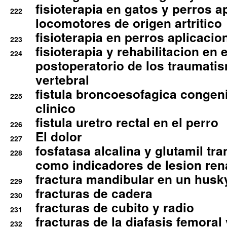
fisioterapia en gatos y perros a
222
locomotores de origen artritico
fisioterapia en perros aplicacio
223
fisioterapia y rehabilitacion en 
224
postoperatorio de los traumati
vertebral
fistula broncoesofagica congen
225
clinico
fistula uretro rectal en el perro
226
El dolor
227
fosfatasa alcalina y glutamil tr
228
como indicadores de lesion ren
fractura mandibular en un husk
229
fracturas de cadera
230
fracturas de cubito y radio
231
fracturas de la diafasis femoral
232