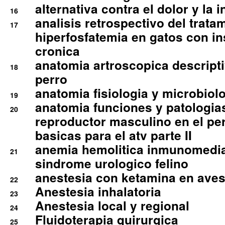
alternativa contra el dolor y la 
16
analisis retrospectivo del tratam
17
hiperfosfatemia en gatos con in
cronica
anatomia artroscopica descriptiv
18
perro
anatomia fisiologia y microbiolo
19
anatomia funciones y patologia
20
reproductor masculino en el per
basicas para el atv parte II
anemia hemolitica inmunomedia
21
sindrome urologico felino
anestesia con ketamina en aves 
22
Anestesia inhalatoria
23
Anestesia local y regional
24
Fluidoterapia quirurgica
25