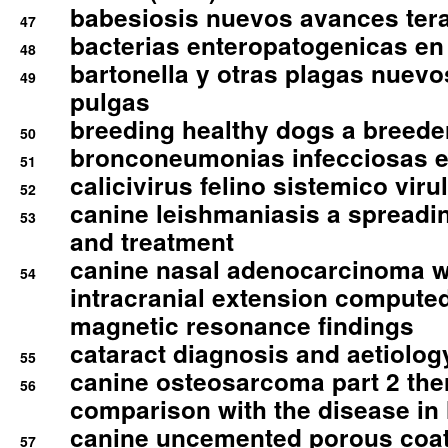
babesiosis nuevos avances ter
47
bacterias enteropatogenicas en
48
bartonella y otras plagas nuev
49
pulgas
breeding healthy dogs a breede
50
bronconeumonias infecciosas 
51
calicivirus felino sistemico viru
52
canine leishmaniasis a spreadi
53
and treatment
canine nasal adenocarcinoma wi
54
intracranial extension comput
magnetic resonance findings
cataract diagnosis and aetiolog
55
canine osteosarcoma part 2 th
56
comparison with the disease i
canine uncemented porous coate
57