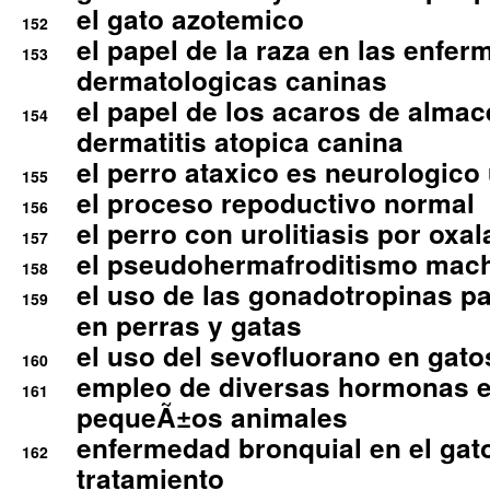
el gato azotemico
152
el papel de la raza en las enfe
153
dermatologicas caninas
el papel de los acaros de alma
154
dermatitis atopica canina
el perro ataxico es neurologico
155
el proceso repoductivo normal
156
el perro con urolitiasis por oxal
157
el pseudohermafroditismo mac
158
el uso de las gonadotropinas pa
159
en perras y gatas
el uso del sevofluorano en gato
160
empleo de diversas hormonas e
161
pequeÃ±os animales
enfermedad bronquial en el gat
162
tratamiento