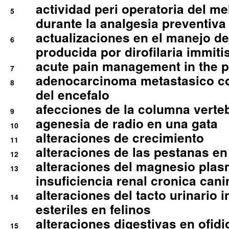
actividad peri operatoria del 
5
durante la analgesia preventiva 
actualizaciones en el manejo de 
6
producida por dirofilaria immiti
acute pain management in the p
7
adenocarcinoma metastasico co
8
del encefalo
afecciones de la columna verte
9
agenesia de radio en una gata
10
alteraciones de crecimiento
11
alteraciones de las pestanas en
12
alteraciones del magnesio plas
13
insuficiencia renal cronica cani
alteraciones del tacto urinario in
14
esteriles en felinos
alteraciones digestivas en ofidi
15