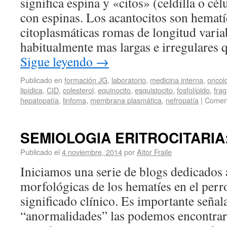
significa espina y «citos» (celdilla o célu
con espinas. Los acantocitos son hemat
citoplasmáticas romas de longitud varia
habitualmente mas largas e irregulares 
Sigue leyendo
→
Publicado en
formación JG
,
laboratorio
,
medicina interna
,
oncol
lipídica
,
CID
,
colesterol
,
equinocito
,
esquistocito
,
fosfolípido
,
fra
hepatopatía
,
linfoma
,
membrana plasmática
,
nefropatía
|
Coment
SEMIOLOGIA ERITROCITARIA: 
Publicado el
4 noviembre, 2014
por
Aitor Fraile
Iniciamos una serie de blogs dedicados a
morfológicas de los hematíes en el perro
significado clínico. Es importante señal
“anormalidades” las podemos encontrar