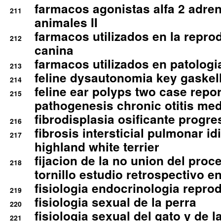
farmacos agonistas alfa 2 adr
211
animales II
farmacos utilizados en la repro
212
canina
farmacos utilizados en patologia
213
feline dysautonomia key gaske
214
feline ear polyps two case repo
215
pathogenesis chronic otitis med
fibrodisplasia osificante progres
216
fibrosis intersticial pulmonar id
217
highland white terrier
fijacion de la no union del pro
218
tornillo estudio retrospectivo e
fisiologia endocrinologia reprod
219
fisiologia sexual de la perra
220
fisiologia sexual del gato y de l
221