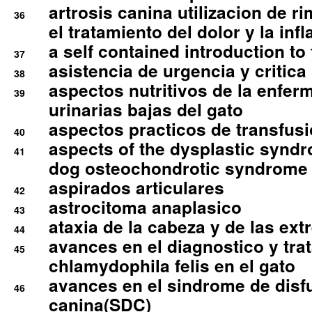
artrosis canina utilizacion de r
36
el tratamiento del dolor y la inf
a self contained introduction to
37
asistencia de urgencia y critica
38
aspectos nutritivos de la enfer
39
urinarias bajas del gato
aspectos practicos de transfus
40
aspects of the dysplastic syndr
41
dog osteochondrotic syndrome
aspirados articulares
42
astrocitoma anaplasico
43
ataxia de la cabeza y de las ex
44
avances en el diagnostico y tra
45
chlamydophila felis en el gato
avances en el sindrome de disf
46
canina(SDC)