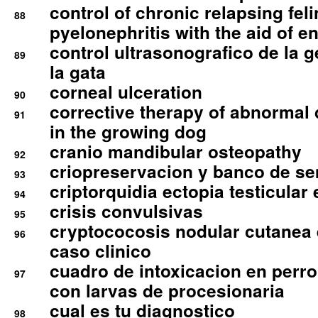
control of chronic relapsing feli
88
pyelonephritis with the aid of e
control ultrasonografico de la g
89
la gata
corneal ulceration
90
corrective therapy of abnormal
91
in the growing dog
cranio mandibular osteopathy
92
criopreservacion y banco de s
93
criptorquidia ectopia testicular 
94
crisis convulsivas
95
cryptococosis nodular cutanea
96
caso clinico
cuadro de intoxicacion en perro
97
con larvas de procesionaria
cual es tu diagnostico
98