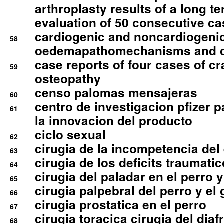
arthroplasty results of a long t
evaluation of 50 consecutive c
cardiogenic and noncardiogeni
58
oedemapathomechanisms and 
case reports of four cases of c
59
osteopathy
censo palomas mensajeras
60
centro de investigacion pfizer p
61
la innovacion del producto
ciclo sexual
62
cirugia de la incompetencia del 
63
cirugia de los deficits traumati
64
cirugia del paladar en el perro y
65
cirugia palpebral del perro y el 
66
cirugia prostatica en el perro
67
cirugia toracica cirugia del dia
68