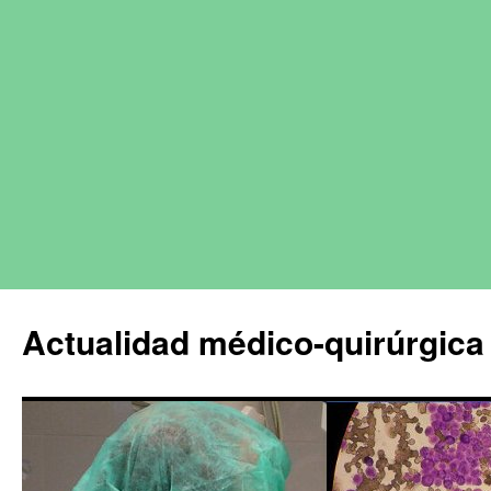
Actualidad médico-quirúrgica 