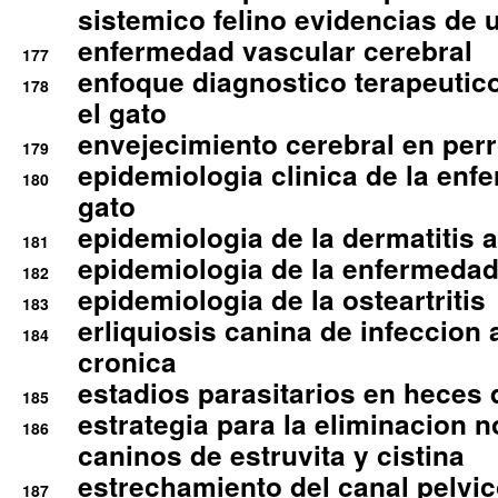
sistemico felino evidencias de 
enfermedad vascular cerebral
177
enfoque diagnostico terapeutico 
178
el gato
envejecimiento cerebral en per
179
epidemiologia clinica de la enf
180
gato
epidemiologia de la dermatitis 
181
epidemiologia de la enfermedad
182
epidemiologia de la osteartritis
183
erliquiosis canina de infeccio
184
cronica
estadios parasitarios en heces 
185
estrategia para la eliminacion n
186
caninos de estruvita y cistina
estrechamiento del canal pelvi
187