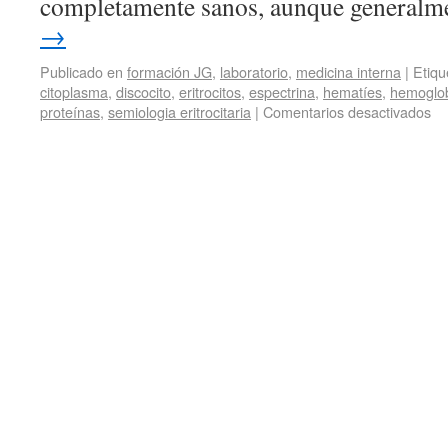
completamente sanos, aunque general
→
Publicado en
formación JG
,
laboratorio
,
medicina interna
|
Etiqu
citoplasma
,
discocito
,
eritrocitos
,
espectrina
,
hematíes
,
hemoglo
proteínas
,
semiologia eritrocitaria
|
Comentarios desactivados