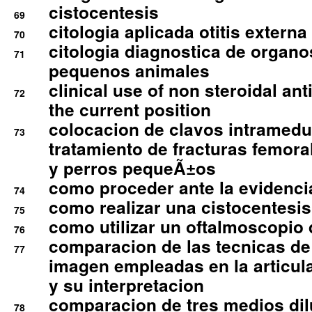
cistocentesis
69
citologia aplicada otitis externa
70
citologia diagnostica de organ
71
pequenos animales
clinical use of non steroidal an
72
the current position
colocacion de clavos intramedu
73
tratamiento de fracturas femoral
y perros pequeÃ±os
como proceder ante la evidencia
74
como realizar una cistocentesis
75
como utilizar un oftalmoscopio 
76
comparacion de las tecnicas de
77
imagen empleadas en la articula
y su interpretacion
comparacion de tres medios di
78