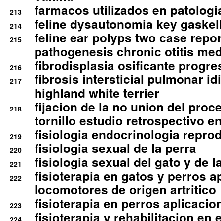
farmacos utilizados en patologia
213
feline dysautonomia key gaske
214
feline ear polyps two case repo
215
pathogenesis chronic otitis med
fibrodisplasia osificante progres
216
fibrosis intersticial pulmonar id
217
highland white terrier
fijacion de la no union del pro
218
tornillo estudio retrospectivo e
fisiologia endocrinologia reprod
219
fisiologia sexual de la perra
220
fisiologia sexual del gato y de l
221
fisioterapia en gatos y perros a
222
locomotores de origen artritico
fisioterapia en perros aplicacio
223
fisioterapia y rehabilitacion en 
224