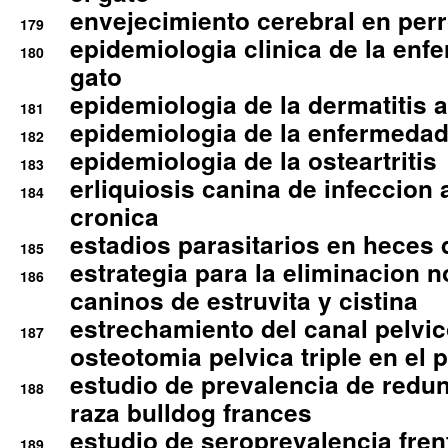
envejecimiento cerebral en per
179
epidemiologia clinica de la enf
180
gato
epidemiologia de la dermatitis 
181
epidemiologia de la enfermedad
182
epidemiologia de la osteartritis
183
erliquiosis canina de infeccio
184
cronica
estadios parasitarios en heces 
185
estrategia para la eliminacion n
186
caninos de estruvita y cistina
estrechamiento del canal pelvi
187
osteotomia pelvica triple en el 
estudio de prevalencia de redun
188
raza bulldog frances
estudio de seroprevalencia frent
189