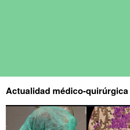
Actualidad médico-quirúrgica 