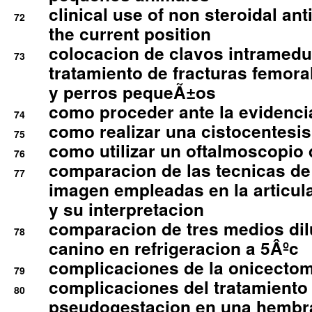
clinical use of non steroidal an
72
the current position
colocacion de clavos intramedu
73
tratamiento de fracturas femoral
y perros pequeÃ±os
como proceder ante la evidencia
74
como realizar una cistocentesis
75
como utilizar un oftalmoscopio 
76
comparacion de las tecnicas de
77
imagen empleadas en la articula
y su interpretacion
comparacion de tres medios di
78
canino en refrigeracion a 5Âºc
complicaciones de la onicectomi
79
complicaciones del tratamiento
80
pseudogestacion en una hembr