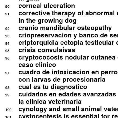
corneal ulceration
90
corrective therapy of abnormal
91
in the growing dog
cranio mandibular osteopathy
92
criopreservacion y banco de s
93
criptorquidia ectopia testicular 
94
crisis convulsivas
95
cryptococosis nodular cutanea
96
caso clinico
cuadro de intoxicacion en perro
97
con larvas de procesionaria
cual es tu diagnostico
98
cuidados en edades avanzadas
99
la clinica veterinaria
cynology and small animal vete
100
cystocentesis is essential for re
101