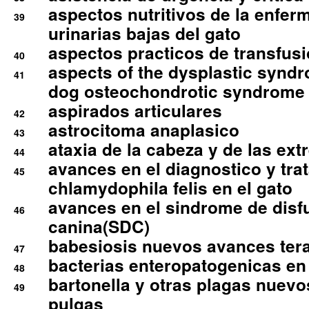
aspectos nutritivos de la enfer
39
urinarias bajas del gato
aspectos practicos de transfus
40
aspects of the dysplastic syndr
41
dog osteochondrotic syndrome
aspirados articulares
42
astrocitoma anaplasico
43
ataxia de la cabeza y de las ex
44
avances en el diagnostico y tra
45
chlamydophila felis en el gato
avances en el sindrome de disf
46
canina(SDC)
babesiosis nuevos avances ter
47
bacterias enteropatogenicas en
48
bartonella y otras plagas nuev
49
pulgas