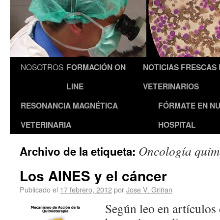
NOSOTROS
FORMACIÓN ON
NOTICIAS FRESCAS
LINE
VETERINARIOS
RESONANCIA MAGNÉTICA
FÓRMATE EN N
VETERINARIA
HOSPITAL
Oncología quim
Archivo de la etiqueta:
Los AINES y el cáncer
Publicado el
17 febrero, 2012
por
Jose V. Griñan
Según leo en artículos