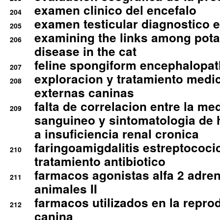
examen clinico del encefalo
204
examen testicular diagnostico 
205
examining the links among pota
206
disease in the cat
feline spongiform encephalopa
207
exploracion y tratamiento medico
208
externas caninas
falta de correlacion entre la me
209
sanguineo y sintomatologia de
a insuficiencia renal cronica
faringoamigdalitis estreptococic
210
tratamiento antibiotico
farmacos agonistas alfa 2 adr
211
animales II
farmacos utilizados en la repro
212
canina