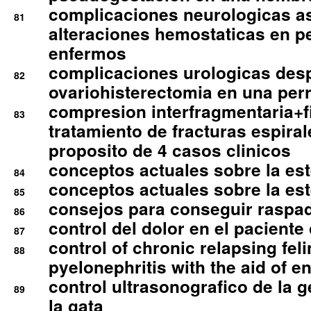
complicaciones neurologicas a
81
alteraciones hemostaticas en p
enfermos
complicaciones urologicas des
82
ovariohisterectomia en una per
compresion interfragmentaria+fi
83
tratamiento de fracturas espirale
proposito de 4 casos clinicos
conceptos actuales sobre la este
84
conceptos actuales sobre la este
85
consejos para conseguir raspad
86
control del dolor en el paciente 
87
control of chronic relapsing feli
88
pyelonephritis with the aid of e
control ultrasonografico de la g
89
la gata