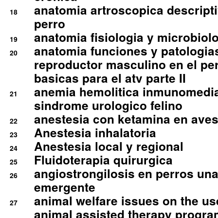
anatomia artroscopica descriptiv
18
perro
anatomia fisiologia y microbiolo
19
anatomia funciones y patologia
20
reproductor masculino en el per
basicas para el atv parte II
anemia hemolitica inmunomedia
21
sindrome urologico felino
anestesia con ketamina en aves 
22
Anestesia inhalatoria
23
Anestesia local y regional
24
Fluidoterapia quirurgica
25
angiostrongilosis en perros un
26
emergente
animal welfare issues on the use
27
animal assisted therapy progra