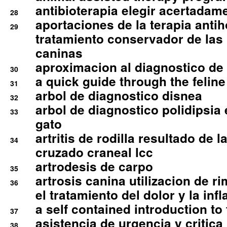
antibioterapia elegir acertadam
28
aportaciones de la terapia anti
29
tratamiento conservador de las 
caninas
aproximacion al diagnostico de p
30
a quick guide through the feli
31
arbol de diagnostico disnea
32
arbol de diagnostico polidipsia 
33
gato
artritis de rodilla resultado de 
34
cruzado craneal lcc
artrodesis de carpo
35
artrosis canina utilizacion de r
36
el tratamiento del dolor y la inf
a self contained introduction to
37
asistencia de urgencia y critica
38