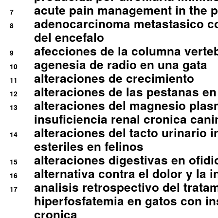
acute pain management in the p
7
adenocarcinoma metastasico co
8
del encefalo
afecciones de la columna verte
9
agenesia de radio en una gata
10
alteraciones de crecimiento
11
alteraciones de las pestanas en
12
alteraciones del magnesio plas
13
insuficiencia renal cronica cani
alteraciones del tacto urinario in
14
esteriles en felinos
alteraciones digestivas en ofidi
15
alternativa contra el dolor y la 
16
analisis retrospectivo del tratam
17
hiperfosfatemia en gatos con in
cronica