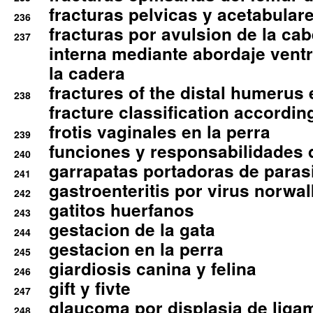
fracturas pelvicas y acetabulare
236
fracturas por avulsion de la cab
237
interna mediante abordaje ventra
la cadera
fractures of the distal humerus
238
fracture classification according
frotis vaginales en la perra
239
funciones y responsabilidades 
240
garrapatas portadoras de paras
241
gastroenteritis por virus norwal
242
gatitos huerfanos
243
gestacion de la gata
244
gestacion en la perra
245
giardiosis canina y felina
246
gift y fivte
247
glaucoma por displasia de liga
248