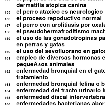
dermatitis atopica canina
el perro ataxico es neurologico
155
el proceso repoductivo normal
156
el perro con urolitiasis por oxal
157
el pseudohermafroditismo mac
158
el uso de las gonadotropinas pa
159
en perras y gatas
el uso del sevofluorano en gato
160
empleo de diversas hormonas e
161
pequeÃ±os animales
enfermedad bronquial en el gat
162
tratamiento
enfermedad bronquial felina o br
163
enfermedad del tracto urinario in
164
enfermedad discal intervertebra
165
enfermedades bacterianas abort
166