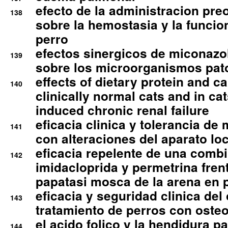
efecto de la administracion pre
138
sobre la hemostasia y la funcion
perro
efectos sinergicos de miconazol
139
sobre los microorganismos pa
effects of dietary protein and cal
140
clinically normal cats and in cat
induced chronic renal failure
eficacia clinica y tolerancia d
141
con alteraciones del aparato l
eficacia repelente de una comb
142
imidacloprida y permetrina fre
papatasi mosca de la arena en 
eficacia y seguridad clinica del
143
tratamiento de perros con osteoa
el acido folico y la hendidura pa
144