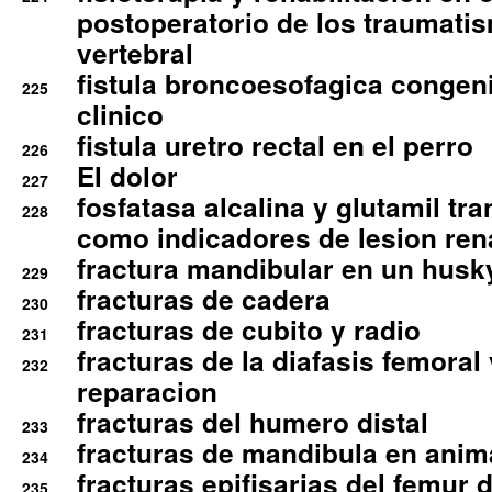
postoperatorio de los traumati
vertebral
fistula broncoesofagica congen
225
clinico
fistula uretro rectal en el perro
226
El dolor
227
fosfatasa alcalina y glutamil tr
228
como indicadores de lesion ren
fractura mandibular en un husk
229
fracturas de cadera
230
fracturas de cubito y radio
231
fracturas de la diafasis femoral
232
reparacion
fracturas del humero distal
233
fracturas de mandibula en ani
234
fracturas epifisarias del femur d
235