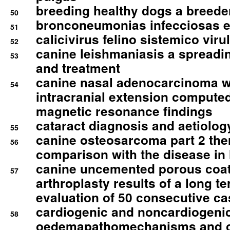
breeding healthy dogs a breede
50
bronconeumonias infecciosas 
51
calicivirus felino sistemico viru
52
canine leishmaniasis a spreadi
53
and treatment
canine nasal adenocarcinoma wi
54
intracranial extension comput
magnetic resonance findings
cataract diagnosis and aetiolog
55
canine osteosarcoma part 2 th
56
comparison with the disease i
canine uncemented porous coate
57
arthroplasty results of a long t
evaluation of 50 consecutive c
cardiogenic and noncardiogeni
58
oedemapathomechanisms and 