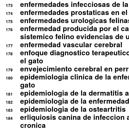
enfermedades infecciosas de la 
173
enfermedades prostaticas en el
174
enfermedades urologicas felina
175
enfermedad producida por el cal
176
sistemico felino evidencias de 
enfermedad vascular cerebral
177
enfoque diagnostico terapeutico 
178
el gato
envejecimiento cerebral en per
179
epidemiologia clinica de la enf
180
gato
epidemiologia de la dermatitis 
181
epidemiologia de la enfermedad
182
epidemiologia de la osteartritis
183
erliquiosis canina de infeccio
184
cronica