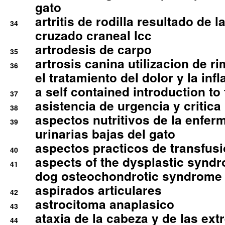
gato
artritis de rodilla resultado de 
34
cruzado craneal lcc
artrodesis de carpo
35
artrosis canina utilizacion de r
36
el tratamiento del dolor y la inf
a self contained introduction to
37
asistencia de urgencia y critica
38
aspectos nutritivos de la enfer
39
urinarias bajas del gato
aspectos practicos de transfus
40
aspects of the dysplastic syndr
41
dog osteochondrotic syndrome
aspirados articulares
42
astrocitoma anaplasico
43
ataxia de la cabeza y de las ex
44