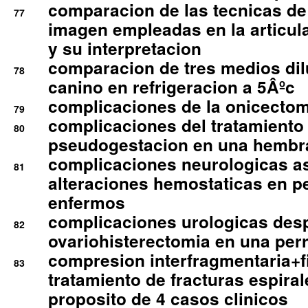
comparacion de las tecnicas de
77
imagen empleadas en la articula
y su interpretacion
comparacion de tres medios di
78
canino en refrigeracion a 5Âºc
complicaciones de la onicectomi
79
complicaciones del tratamiento
80
pseudogestacion en una hembr
complicaciones neurologicas a
81
alteraciones hemostaticas en p
enfermos
complicaciones urologicas des
82
ovariohisterectomia en una per
compresion interfragmentaria+fi
83
tratamiento de fracturas espirale
proposito de 4 casos clinicos