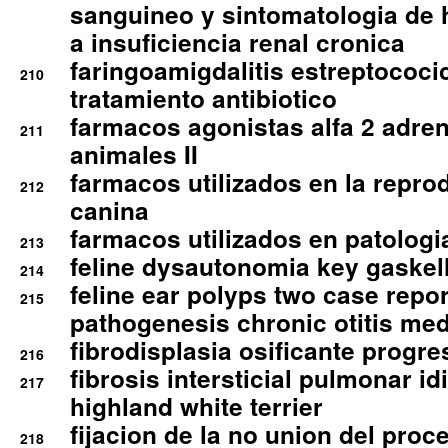
sanguineo y sintomatologia de
a insuficiencia renal cronica
faringoamigdalitis estreptococic
210
tratamiento antibiotico
farmacos agonistas alfa 2 adr
211
animales II
farmacos utilizados en la repro
212
canina
farmacos utilizados en patologia
213
feline dysautonomia key gaske
214
feline ear polyps two case repo
215
pathogenesis chronic otitis med
fibrodisplasia osificante progres
216
fibrosis intersticial pulmonar id
217
highland white terrier
fijacion de la no union del pro
218