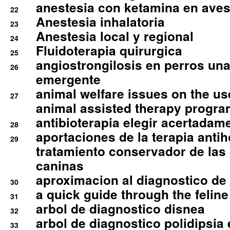
anestesia con ketamina en aves 
22
Anestesia inhalatoria
23
Anestesia local y regional
24
Fluidoterapia quirurgica
25
angiostrongilosis en perros un
26
emergente
animal welfare issues on the use
27
animal assisted therapy progra
antibioterapia elegir acertadam
28
aportaciones de la terapia anti
29
tratamiento conservador de las 
caninas
aproximacion al diagnostico de p
30
a quick guide through the feli
31
arbol de diagnostico disnea
32
arbol de diagnostico polidipsia 
33