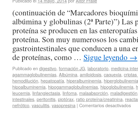
Publicado el
14 mayo, 2014
por
Aitor Fraile
(continuación de “Marcadores bioquímic
albúmina y globulinas (2ª Parte)”) Las p
proteína se producen en las enteropatía
proteína. Son muy numerosos los cambio
gastrointestinales que conducen a una e
de proteínas, como …
Sigue leyendo
→
Publicado en
digestivo
,
formación JG
,
laboratorio
,
medicina inte
agammaglobulinemias
,
Albúmina
,
amiloidosis
,
caquexia
,
criptas
hemodilución
,
hepatopatía
,
hiperalbuminemia
,
hiperglobulinemi
hipoalbuminemia
,
hipogammaglobulinemias
,
hipoglobulinemia
,
h
leucemia
,
linfangiectasia
,
linfoma
,
malaabsorción
,
maladigestión
intestinales
,
peritonitis
,
piotórax
,
ratio proteína/creatinina
,
reacta
nefrótico
,
vasculitis
,
vasopresina
|
Comentarios desactivados