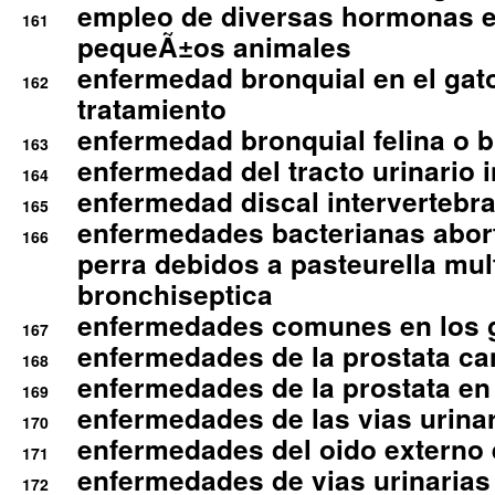
empleo de diversas hormonas e
161
pequeÃ±os animales
enfermedad bronquial en el gat
162
tratamiento
enfermedad bronquial felina o br
163
enfermedad del tracto urinario in
164
enfermedad discal intervertebra
165
enfermedades bacterianas abort
166
perra debidos a pasteurella mul
bronchiseptica
enfermedades comunes en los 
167
enfermedades de la prostata ca
168
enfermedades de la prostata en 
169
enfermedades de las vias urinari
170
enfermedades del oido externo 
171
enfermedades de vias urinarias
172