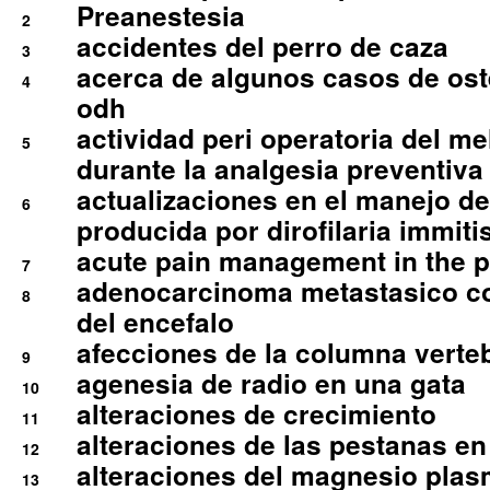
Preanestesia
2
accidentes del perro de caza
3
acerca de algunos casos de oste
4
odh
actividad peri operatoria del 
5
durante la analgesia preventiva 
actualizaciones en el manejo de 
6
producida por dirofilaria immiti
acute pain management in the p
7
adenocarcinoma metastasico co
8
del encefalo
afecciones de la columna verte
9
agenesia de radio en una gata
10
alteraciones de crecimiento
11
alteraciones de las pestanas en
12
alteraciones del magnesio plas
13