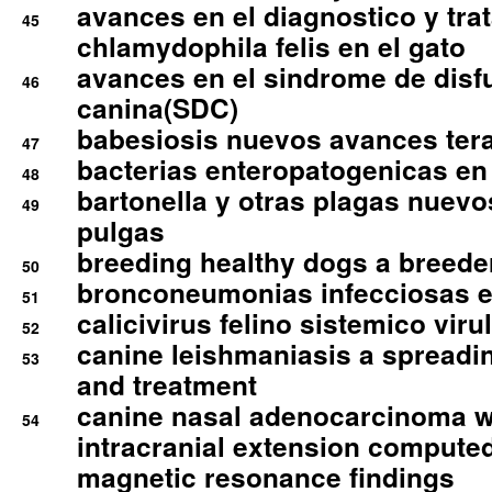
avances en el diagnostico y tra
45
chlamydophila felis en el gato
avances en el sindrome de disf
46
canina(SDC)
babesiosis nuevos avances ter
47
bacterias enteropatogenicas en
48
bartonella y otras plagas nuev
49
pulgas
breeding healthy dogs a breede
50
bronconeumonias infecciosas 
51
calicivirus felino sistemico viru
52
canine leishmaniasis a spreadi
53
and treatment
canine nasal adenocarcinoma wi
54
intracranial extension comput
magnetic resonance findings