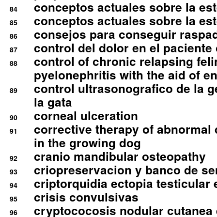
conceptos actuales sobre la este
84
conceptos actuales sobre la este
85
consejos para conseguir raspad
86
control del dolor en el paciente 
87
control of chronic relapsing feli
88
pyelonephritis with the aid of e
control ultrasonografico de la g
89
la gata
corneal ulceration
90
corrective therapy of abnormal
91
in the growing dog
cranio mandibular osteopathy
92
criopreservacion y banco de s
93
criptorquidia ectopia testicular 
94
crisis convulsivas
95
cryptococosis nodular cutanea
96