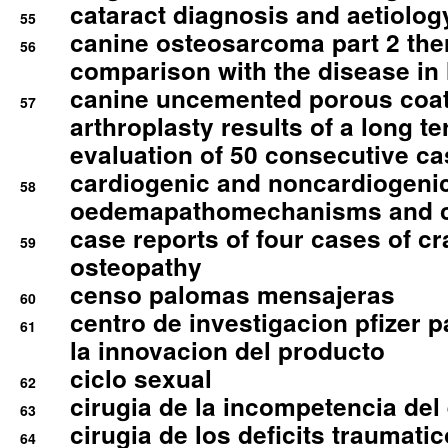
cataract diagnosis and aetiolog
55
canine osteosarcoma part 2 th
56
comparison with the disease i
canine uncemented porous coate
57
arthroplasty results of a long t
evaluation of 50 consecutive c
cardiogenic and noncardiogeni
58
oedemapathomechanisms and 
case reports of four cases of c
59
osteopathy
censo palomas mensajeras
60
centro de investigacion pfizer p
61
la innovacion del producto
ciclo sexual
62
cirugia de la incompetencia del 
63
cirugia de los deficits traumati
64