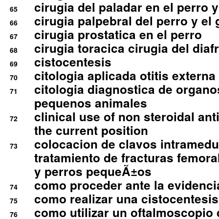
cirugia del paladar en el perro y
65
cirugia palpebral del perro y el 
66
cirugia prostatica en el perro
67
cirugia toracica cirugia del dia
68
cistocentesis
69
citologia aplicada otitis externa
70
citologia diagnostica de organ
71
pequenos animales
clinical use of non steroidal an
72
the current position
colocacion de clavos intramedu
73
tratamiento de fracturas femoral
y perros pequeÃ±os
como proceder ante la evidencia
74
como realizar una cistocentesis
75
como utilizar un oftalmoscopio 
76