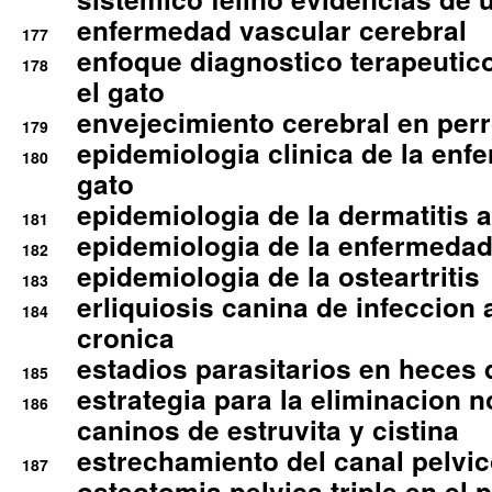
enfermedad vascular cerebral
177
enfoque diagnostico terapeutico 
178
el gato
envejecimiento cerebral en per
179
epidemiologia clinica de la enf
180
gato
epidemiologia de la dermatitis 
181
epidemiologia de la enfermedad
182
epidemiologia de la osteartritis
183
erliquiosis canina de infeccio
184
cronica
estadios parasitarios en heces 
185
estrategia para la eliminacion n
186
caninos de estruvita y cistina
estrechamiento del canal pelvi
187
osteotomia pelvica triple en el 