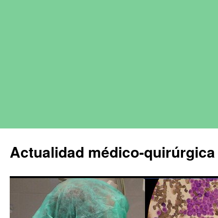
Actualidad médico-quirúrgica 