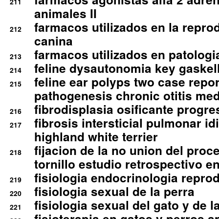
211
animales II
farmacos utilizados en la repro
212
canina
farmacos utilizados en patologia
213
feline dysautonomia key gaske
214
feline ear polyps two case repo
215
pathogenesis chronic otitis med
fibrodisplasia osificante progres
216
fibrosis intersticial pulmonar id
217
highland white terrier
fijacion de la no union del pro
218
tornillo estudio retrospectivo e
fisiologia endocrinologia reprod
219
fisiologia sexual de la perra
220
fisiologia sexual del gato y de l
221
fisioterapia en gatos y perros a