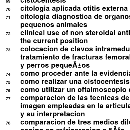
69
citologia aplicada otitis externa
70
citologia diagnostica de organ
71
pequenos animales
clinical use of non steroidal an
72
the current position
colocacion de clavos intramedu
73
tratamiento de fracturas femoral
y perros pequeÃ±os
como proceder ante la evidencia
74
como realizar una cistocentesis
75
como utilizar un oftalmoscopio 
76
comparacion de las tecnicas de
77
imagen empleadas en la articula
y su interpretacion
comparacion de tres medios di
78
canino en refrigeracion a 5Âºc