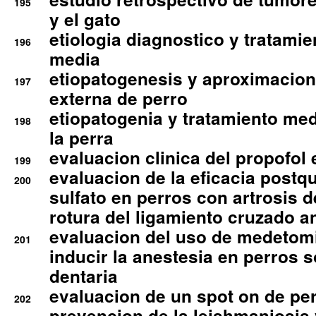
195
y el gato
etiologia diagnostico y tratamie
196
media
etiopatogenesis y aproximacion c
197
externa de perro
etiopatogenia y tratamiento med
198
la perra
evaluacion clinica del propofol 
199
evaluacion de la eficacia postqu
200
sulfato en perros con artrosis d
rotura del ligamiento cruzado an
evaluacion del uso de medetomi
201
inducir la anestesia en perros 
dentaria
evaluacion de un spot on de per
202
prevencion de la leishmaniosis 