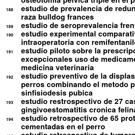
estudio de prevalencia de redun
188
raza bulldog frances
estudio de seroprevalencia frent
189
estudio experimental comparati
190
intraoperatoria con remifentanil
estudio piloto sobre la prescrip
191
excepcionales uso de medicam
medicina veterinaria
estudio preventivo de la displa
192
perros combinando el metodo p
sinfisiodesis pubica
estudio restrospectivo de 27 c
193
gingivoestomatitis cronica felin
estudio retrospectivo de 65 pro
194
cementadas en el perro
estudio retrospectivo de tumore