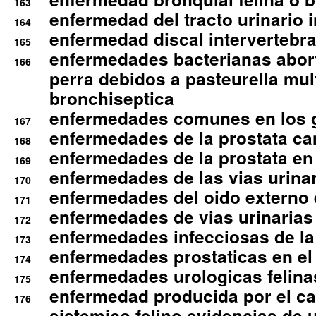
163
enfermedad del tracto urinario in
164
enfermedad discal intervertebra
165
enfermedades bacterianas abort
166
perra debidos a pasteurella mul
bronchiseptica
enfermedades comunes en los 
167
enfermedades de la prostata ca
168
enfermedades de la prostata en 
169
enfermedades de las vias urinari
170
enfermedades del oido externo 
171
enfermedades de vias urinarias
172
enfermedades infecciosas de la 
173
enfermedades prostaticas en el
174
enfermedades urologicas felina
175
enfermedad producida por el cal
176
sistemico felino evidencias de 