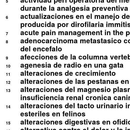
5
durante la analgesia preventiva 
actualizaciones en el manejo de 
6
producida por dirofilaria immiti
acute pain management in the p
7
adenocarcinoma metastasico co
8
del encefalo
afecciones de la columna verte
9
agenesia de radio en una gata
10
alteraciones de crecimiento
11
alteraciones de las pestanas en
12
alteraciones del magnesio plas
13
insuficiencia renal cronica cani
alteraciones del tacto urinario in
14
esteriles en felinos
alteraciones digestivas en ofidi
15
alternativa contra el dolor y la 