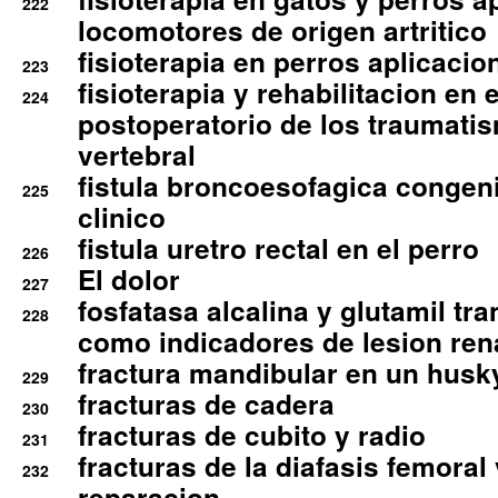
222
locomotores de origen artritico
fisioterapia en perros aplicacio
223
fisioterapia y rehabilitacion en 
224
postoperatorio de los traumati
vertebral
fistula broncoesofagica congen
225
clinico
fistula uretro rectal en el perro
226
El dolor
227
fosfatasa alcalina y glutamil tr
228
como indicadores de lesion ren
fractura mandibular en un husk
229
fracturas de cadera
230
fracturas de cubito y radio
231
fracturas de la diafasis femoral
232
reparacion