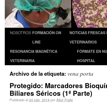
NOSOTROS
FORMACIÓN ON
NOTICIAS FRESCAS
LINE
VETERINARIOS
RESONANCIA MAGNÉTICA
FÓRMATE EN N
VETERINARIA
HOSPITAL
vena porta
Archivo de la etiqueta:
Protegido: Marcadores Bioquí
Biliares Séricos (1ª Parte)
Publicado el
24 julio, 2014
por
Aitor Fraile