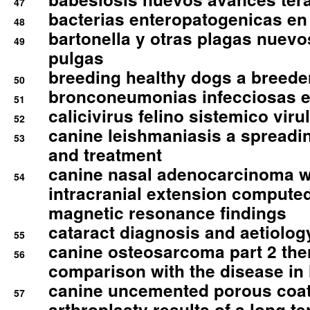
47
bacterias enteropatogenicas en
48
bartonella y otras plagas nuev
49
pulgas
breeding healthy dogs a breede
50
bronconeumonias infecciosas 
51
calicivirus felino sistemico viru
52
canine leishmaniasis a spreadi
53
and treatment
canine nasal adenocarcinoma wi
54
intracranial extension comput
magnetic resonance findings
cataract diagnosis and aetiolog
55
canine osteosarcoma part 2 th
56
comparison with the disease i
canine uncemented porous coate
57
arthroplasty results of a long t