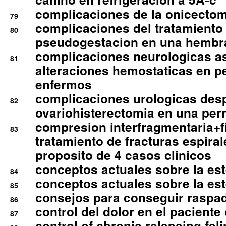
complicaciones de la onicectomi
79
complicaciones del tratamiento
80
pseudogestacion en una hembr
complicaciones neurologicas a
81
alteraciones hemostaticas en p
enfermos
complicaciones urologicas des
82
ovariohisterectomia en una per
compresion interfragmentaria+fi
83
tratamiento de fracturas espirale
proposito de 4 casos clinicos
conceptos actuales sobre la este
84
conceptos actuales sobre la este
85
consejos para conseguir raspad
86
control del dolor en el paciente 
87
control of chronic relapsing feli