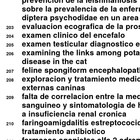
sobre la prevalencia de la enfe
diptera psychodidae en un are
evaluacion ecografica de la pro
203
examen clinico del encefalo
204
examen testicular diagnostico 
205
examining the links among pota
206
disease in the cat
feline spongiform encephalopa
207
exploracion y tratamiento medico
208
externas caninas
falta de correlacion entre la me
209
sanguineo y sintomatologia de
a insuficiencia renal cronica
faringoamigdalitis estreptococic
210
tratamiento antibiotico
farmacos agonistas alfa 2 adr