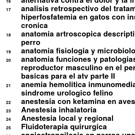
16
analisis retrospectivo del tratam
17
hiperfosfatemia en gatos con in
cronica
anatomia artroscopica descriptiv
18
perro
anatomia fisiologia y microbiolo
19
anatomia funciones y patologia
20
reproductor masculino en el per
basicas para el atv parte II
anemia hemolitica inmunomedia
21
sindrome urologico felino
anestesia con ketamina en aves 
22
Anestesia inhalatoria
23
Anestesia local y regional
24
Fluidoterapia quirurgica
25
angiostrongilosis en perros un