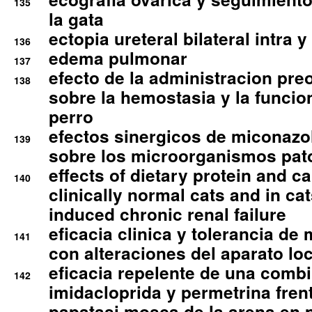
135
la gata
ectopia ureteral bilateral intra 
136
edema pulmonar
137
efecto de la administracion pre
138
sobre la hemostasia y la funcion
perro
efectos sinergicos de miconazol
139
sobre los microorganismos pa
effects of dietary protein and cal
140
clinically normal cats and in cat
induced chronic renal failure
eficacia clinica y tolerancia d
141
con alteraciones del aparato l
eficacia repelente de una comb
142
imidacloprida y permetrina fre
papatasi mosca de la arena en 