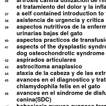
36
el tratamiento del dolor y la inf
a self contained introduction to
37
asistencia de urgencia y critica
38
aspectos nutritivos de la enfer
39
urinarias bajas del gato
aspectos practicos de transfus
40
aspects of the dysplastic syndr
41
dog osteochondrotic syndrome
aspirados articulares
42
astrocitoma anaplasico
43
ataxia de la cabeza y de las ex
44
avances en el diagnostico y tra
45
chlamydophila felis en el gato
avances en el sindrome de disf
46
canina(SDC)
babesiosis nuevos avances ter