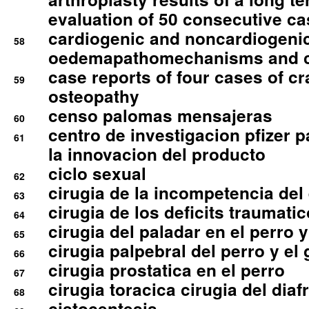
evaluation of 50 consecutive c
cardiogenic and noncardiogeni
58
oedemapathomechanisms and 
case reports of four cases of c
59
osteopathy
censo palomas mensajeras
60
centro de investigacion pfizer p
61
la innovacion del producto
ciclo sexual
62
cirugia de la incompetencia del 
63
cirugia de los deficits traumati
64
cirugia del paladar en el perro y
65
cirugia palpebral del perro y el 
66
cirugia prostatica en el perro
67
cirugia toracica cirugia del dia
68
cistocentesis