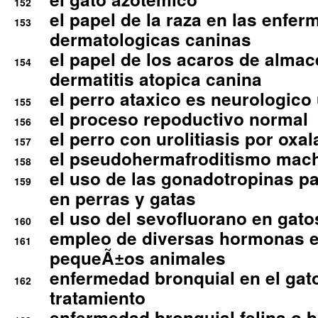
152
el papel de la raza en las enfe
153
dermatologicas caninas
el papel de los acaros de alma
154
dermatitis atopica canina
el perro ataxico es neurologico
155
el proceso repoductivo normal
156
el perro con urolitiasis por oxal
157
el pseudohermafroditismo mac
158
el uso de las gonadotropinas pa
159
en perras y gatas
el uso del sevofluorano en gato
160
empleo de diversas hormonas e
161
pequeÃ±os animales
enfermedad bronquial en el gat
162
tratamiento
enfermedad bronquial felina o br