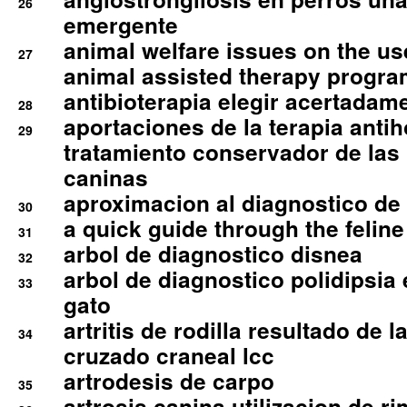
26
emergente
animal welfare issues on the use
27
animal assisted therapy progra
antibioterapia elegir acertadam
28
aportaciones de la terapia anti
29
tratamiento conservador de las 
caninas
aproximacion al diagnostico de p
30
a quick guide through the feli
31
arbol de diagnostico disnea
32
arbol de diagnostico polidipsia 
33
gato
artritis de rodilla resultado de 
34
cruzado craneal lcc
artrodesis de carpo
35
artrosis canina utilizacion de r