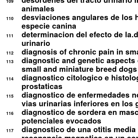
109
animales
desviaciones angulares de los 
110
especie canina
determinacion del efecto de la.d
111
urinario
diagnosis of chronic pain in sm
112
diagnostic and genetic aspects o
113
small and miniature breed dogs 
diagnostico citologico e histolo
114
prostaticas
diagnostico de enfermedades no
115
vias urinarias inferiores en los 
diagnostico de sordera en mas
116
potenciales evocados
diagnostico de una otitis media
117
resonancia magnetica en un co