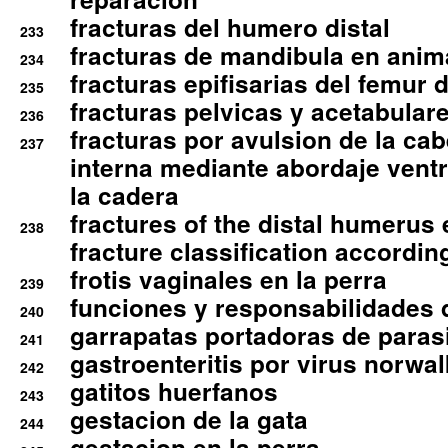
fracturas del humero distal
233
fracturas de mandibula en ani
234
fracturas epifisarias del femur d
235
fracturas pelvicas y acetabulare
236
fracturas por avulsion de la cab
237
interna mediante abordaje ventra
la cadera
fractures of the distal humerus
238
fracture classification according
frotis vaginales en la perra
239
funciones y responsabilidades 
240
garrapatas portadoras de paras
241
gastroenteritis por virus norwal
242
gatitos huerfanos
243
gestacion de la gata
244
gestacion en la perra