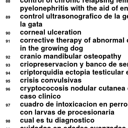
88
pyelonephritis with the aid of e
control ultrasonografico de la g
89
la gata
corneal ulceration
90
corrective therapy of abnormal
91
in the growing dog
cranio mandibular osteopathy
92
criopreservacion y banco de s
93
criptorquidia ectopia testicular 
94
crisis convulsivas
95
cryptococosis nodular cutanea
96
caso clinico
cuadro de intoxicacion en perro
97
con larvas de procesionaria
cual es tu diagnostico
98
cuidados en edades avanzadas