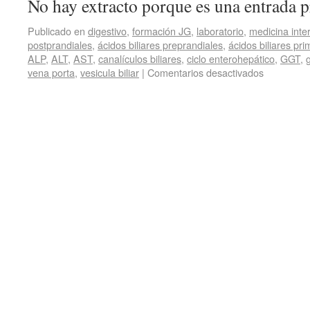
No hay extracto porque es una entrada p
Publicado en
digestivo
,
formación JG
,
laboratorio
,
medicina inte
postprandiales
,
ácidos biliares preprandiales
,
ácidos biliares pri
ALP
,
ALT
,
AST
,
canalículos biliares
,
ciclo enterohepático
,
GGT
,
g
vena porta
,
vesicula biliar
|
Comentarios desactivados