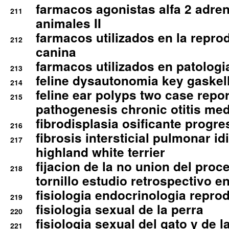
farmacos agonistas alfa 2 adr
211
animales II
farmacos utilizados en la repro
212
canina
farmacos utilizados en patologia
213
feline dysautonomia key gaske
214
feline ear polyps two case repo
215
pathogenesis chronic otitis med
fibrodisplasia osificante progres
216
fibrosis intersticial pulmonar id
217
highland white terrier
fijacion de la no union del pro
218
tornillo estudio retrospectivo e
fisiologia endocrinologia reprod
219
fisiologia sexual de la perra
220
fisiologia sexual del gato y de l
221