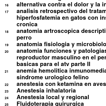
alternativa contra el dolor y la 
16
analisis retrospectivo del tratam
17
hiperfosfatemia en gatos con in
cronica
anatomia artroscopica descriptiv
18
perro
anatomia fisiologia y microbiolo
19
anatomia funciones y patologia
20
reproductor masculino en el per
basicas para el atv parte II
anemia hemolitica inmunomedia
21
sindrome urologico felino
anestesia con ketamina en aves 
22
Anestesia inhalatoria
23
Anestesia local y regional
24
Fluidoterapia quirurgica
25