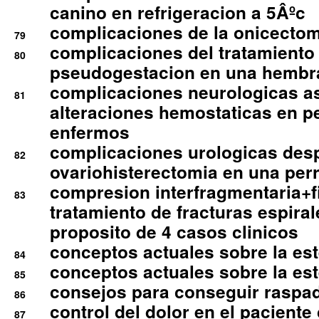
canino en refrigeracion a 5Âºc
complicaciones de la onicectomi
79
complicaciones del tratamiento
80
pseudogestacion en una hembr
complicaciones neurologicas a
81
alteraciones hemostaticas en p
enfermos
complicaciones urologicas des
82
ovariohisterectomia en una per
compresion interfragmentaria+fi
83
tratamiento de fracturas espirale
proposito de 4 casos clinicos
conceptos actuales sobre la este
84
conceptos actuales sobre la este
85
consejos para conseguir raspad
86
control del dolor en el paciente 
87