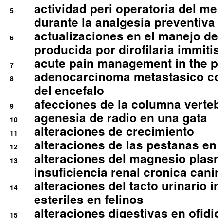
actividad peri operatoria del 
5
durante la analgesia preventiva 
actualizaciones en el manejo de 
6
producida por dirofilaria immiti
acute pain management in the p
7
adenocarcinoma metastasico co
8
del encefalo
afecciones de la columna verte
9
agenesia de radio en una gata
10
alteraciones de crecimiento
11
alteraciones de las pestanas en
12
alteraciones del magnesio plas
13
insuficiencia renal cronica cani
alteraciones del tacto urinario in
14
esteriles en felinos
alteraciones digestivas en ofidi
15