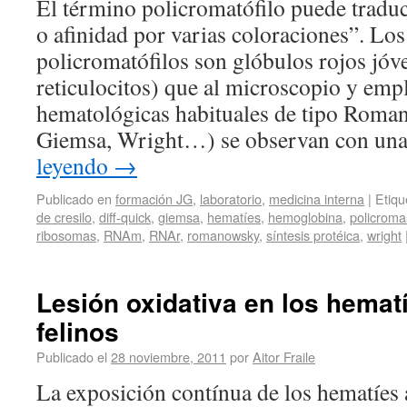
El término policromatófilo puede tradu
o afinidad por varias coloraciones”. Lo
policromatófilos son glóbulos rojos jóv
reticulocitos) que al microscopio y emp
hematológicas habituales de tipo Roma
Giemsa, Wright…) se observan con un
leyendo
→
Publicado en
formación JG
,
laboratorio
,
medicina interna
|
Etiqu
de cresilo
,
diff-quick
,
giemsa
,
hematíes
,
hemoglobina
,
policroma
ribosomas
,
RNAm
,
RNAr
,
romanowsky
,
síntesis protéica
,
wright
Lesión oxidativa en los hemat
felinos
Publicado el
28 noviembre, 2011
por
Aitor Fraile
La exposición contínua de los hematíes 