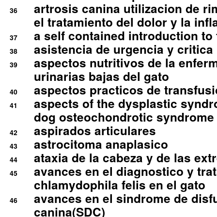
artrosis canina utilizacion de r
36
el tratamiento del dolor y la inf
a self contained introduction to
37
asistencia de urgencia y critica
38
aspectos nutritivos de la enfer
39
urinarias bajas del gato
aspectos practicos de transfus
40
aspects of the dysplastic syndr
41
dog osteochondrotic syndrome
aspirados articulares
42
astrocitoma anaplasico
43
ataxia de la cabeza y de las ex
44
avances en el diagnostico y tra
45
chlamydophila felis en el gato
avances en el sindrome de disf
46
canina(SDC)