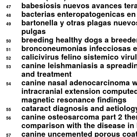
babesiosis nuevos avances ter
47
bacterias enteropatogenicas en
48
bartonella y otras plagas nuev
49
pulgas
breeding healthy dogs a breede
50
bronconeumonias infecciosas 
51
calicivirus felino sistemico viru
52
canine leishmaniasis a spreadi
53
and treatment
canine nasal adenocarcinoma wi
54
intracranial extension comput
magnetic resonance findings
cataract diagnosis and aetiolog
55
canine osteosarcoma part 2 th
56
comparison with the disease i
canine uncemented porous coate
57