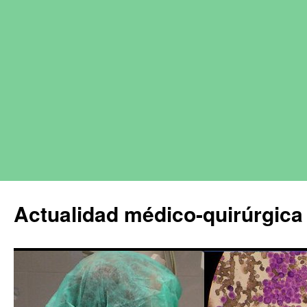
Actualidad médico-quirúrgica 