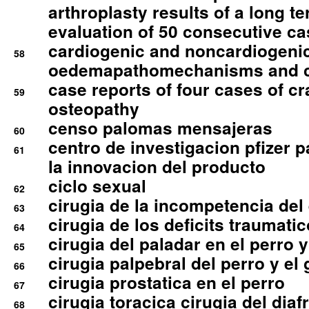
arthroplasty results of a long t
evaluation of 50 consecutive c
cardiogenic and noncardiogeni
58
oedemapathomechanisms and 
case reports of four cases of c
59
osteopathy
censo palomas mensajeras
60
centro de investigacion pfizer p
61
la innovacion del producto
ciclo sexual
62
cirugia de la incompetencia del 
63
cirugia de los deficits traumati
64
cirugia del paladar en el perro y
65
cirugia palpebral del perro y el 
66
cirugia prostatica en el perro
67
cirugia toracica cirugia del dia
68