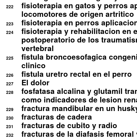
fisioterapia en gatos y perros a
222
locomotores de origen artritico
fisioterapia en perros aplicacio
223
fisioterapia y rehabilitacion en 
224
postoperatorio de los traumati
vertebral
fistula broncoesofagica congen
225
clinico
fistula uretro rectal en el perro
226
El dolor
227
fosfatasa alcalina y glutamil tr
228
como indicadores de lesion ren
fractura mandibular en un husk
229
fracturas de cadera
230
fracturas de cubito y radio
231
fracturas de la diafasis femoral
232