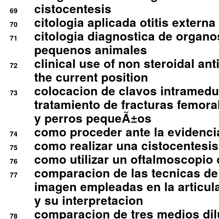
cistocentesis
69
citologia aplicada otitis externa
70
citologia diagnostica de organ
71
pequenos animales
clinical use of non steroidal an
72
the current position
colocacion de clavos intramedu
73
tratamiento de fracturas femoral
y perros pequeÃ±os
como proceder ante la evidencia
74
como realizar una cistocentesis
75
como utilizar un oftalmoscopio 
76
comparacion de las tecnicas de
77
imagen empleadas en la articula
y su interpretacion
comparacion de tres medios di
78