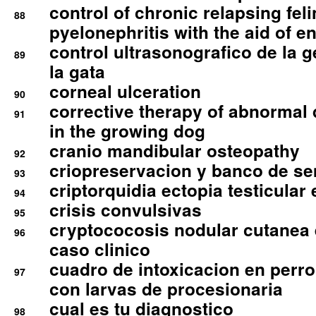
control of chronic relapsing feli
88
pyelonephritis with the aid of e
control ultrasonografico de la g
89
la gata
corneal ulceration
90
corrective therapy of abnormal
91
in the growing dog
cranio mandibular osteopathy
92
criopreservacion y banco de s
93
criptorquidia ectopia testicular 
94
crisis convulsivas
95
cryptococosis nodular cutanea
96
caso clinico
cuadro de intoxicacion en perro
97
con larvas de procesionaria
cual es tu diagnostico
98