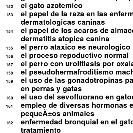
el gato azotemico
152
el papel de la raza en las enfe
153
dermatologicas caninas
el papel de los acaros de alma
154
dermatitis atopica canina
el perro ataxico es neurologico
155
el proceso repoductivo normal
156
el perro con urolitiasis por oxal
157
el pseudohermafroditismo mac
158
el uso de las gonadotropinas pa
159
en perras y gatas
el uso del sevofluorano en gato
160
empleo de diversas hormonas e
161
pequeÃ±os animales
enfermedad bronquial en el gat
162
tratamiento