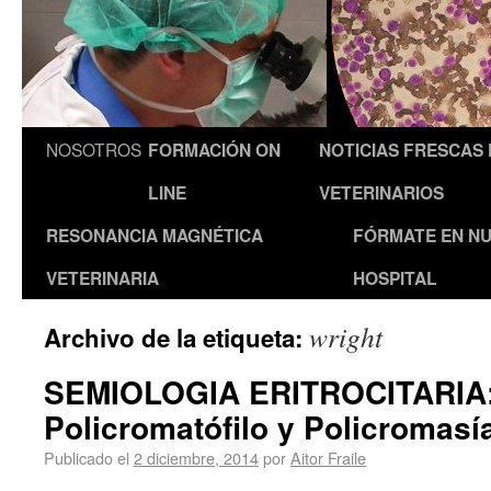
NOSOTROS
FORMACIÓN ON
NOTICIAS FRESCAS
LINE
VETERINARIOS
RESONANCIA MAGNÉTICA
FÓRMATE EN N
VETERINARIA
HOSPITAL
wright
Archivo de la etiqueta:
SEMIOLOGIA ERITROCITARIA:
Policromatófilo y Policromasí
Publicado el
2 diciembre, 2014
por
Aitor Fraile