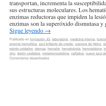
transportan, incrementa la susceptibilid
sus estructuras moleculares. Los hematí
enzimas reductoras que impiden la lesió
enzimas son la superóxido dismutasa y 
Sigue leyendo
→
Publicado en
formación JG
,
laboratorio
,
medicina interna
,
toxico
anemia hemolítica
,
azul brillante de cresilo
,
cuerpos de Heinz
,
d
estrés oxidativo
,
giemsa
,
hematíe
,
hematología
,
hemoglobina
,
i
zinc
,
lesión oxidativa
,
metahemoglobina
,
naftalina
,
nuevo azul d
Comentarios desactivados