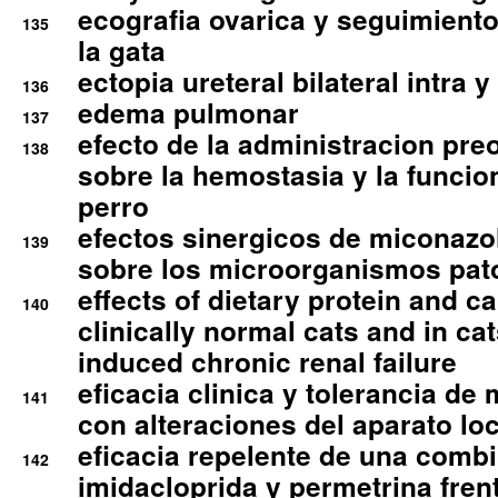
ecografia ovarica y seguimiento
135
la gata
ectopia ureteral bilateral intra 
136
edema pulmonar
137
efecto de la administracion pre
138
sobre la hemostasia y la funcion
perro
efectos sinergicos de miconazol
139
sobre los microorganismos pa
effects of dietary protein and cal
140
clinically normal cats and in cat
induced chronic renal failure
eficacia clinica y tolerancia d
141
con alteraciones del aparato l
eficacia repelente de una comb
142
imidacloprida y permetrina fre