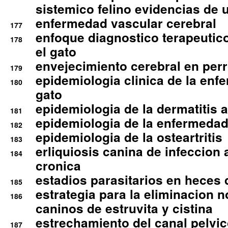
sistemico felino evidencias de 
enfermedad vascular cerebral
177
enfoque diagnostico terapeutico 
178
el gato
envejecimiento cerebral en per
179
epidemiologia clinica de la enf
180
gato
epidemiologia de la dermatitis 
181
epidemiologia de la enfermedad
182
epidemiologia de la osteartritis
183
erliquiosis canina de infeccio
184
cronica
estadios parasitarios en heces 
185
estrategia para la eliminacion n
186
caninos de estruvita y cistina
estrechamiento del canal pelvi
187