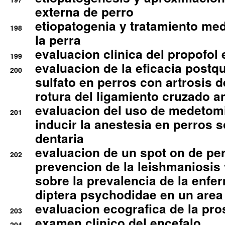
externa de perro
etiopatogenia y tratamiento med
198
la perra
evaluacion clinica del propofol 
199
evaluacion de la eficacia postqu
200
sulfato en perros con artrosis d
rotura del ligamiento cruzado an
evaluacion del uso de medetomi
201
inducir la anestesia en perros 
dentaria
evaluacion de un spot on de per
202
prevencion de la leishmaniosis 
sobre la prevalencia de la enfe
diptera psychodidae en un are
evaluacion ecografica de la pro
203
examen clinico del encefalo
204