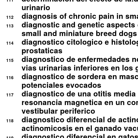
urinario
diagnosis of chronic pain in sm
112
diagnostic and genetic aspects o
113
small and miniature breed dogs 
diagnostico citologico e histolo
114
prostaticas
diagnostico de enfermedades no
115
vias urinarias inferiores en los 
diagnostico de sordera en mas
116
potenciales evocados
diagnostico de una otitis media
117
resonancia magnetica en un co
vestibular periferico
diagnostico diferencial de actin
118
actinomicosis en el ganado va
diagnostico diferencial en gato
119