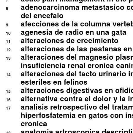
adenocarcinoma metastasico co
8
del encefalo
afecciones de la columna verte
9
agenesia de radio en una gata
10
alteraciones de crecimiento
11
alteraciones de las pestanas en
12
alteraciones del magnesio plas
13
insuficiencia renal cronica cani
alteraciones del tacto urinario in
14
esteriles en felinos
alteraciones digestivas en ofidi
15
alternativa contra el dolor y la 
16
analisis retrospectivo del tratam
17
hiperfosfatemia en gatos con in
cronica
anatomia artroscopica descriptiv
18