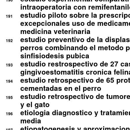
intraoperatoria con remifentanil
estudio piloto sobre la prescrip
191
excepcionales uso de medicam
medicina veterinaria
estudio preventivo de la displa
192
perros combinando el metodo p
sinfisiodesis pubica
estudio restrospectivo de 27 c
193
gingivoestomatitis cronica felin
estudio retrospectivo de 65 pro
194
cementadas en el perro
estudio retrospectivo de tumore
195
y el gato
etiologia diagnostico y tratamie
196
media
etiopatogenesis y aproximacion c
197