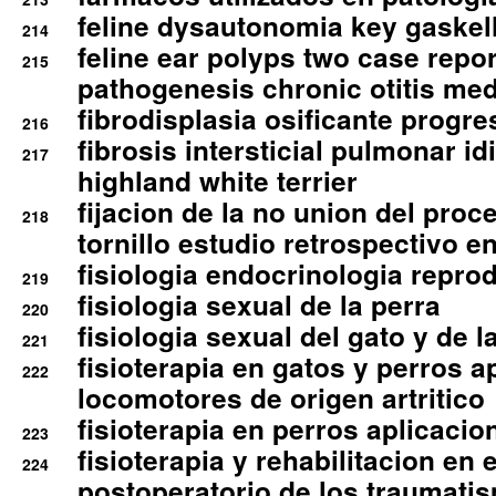
feline dysautonomia key gaske
214
feline ear polyps two case repo
215
pathogenesis chronic otitis med
fibrodisplasia osificante progres
216
fibrosis intersticial pulmonar id
217
highland white terrier
fijacion de la no union del pro
218
tornillo estudio retrospectivo e
fisiologia endocrinologia reprod
219
fisiologia sexual de la perra
220
fisiologia sexual del gato y de l
221
fisioterapia en gatos y perros a
222
locomotores de origen artritico
fisioterapia en perros aplicacio
223
fisioterapia y rehabilitacion en 
224
postoperatorio de los traumati