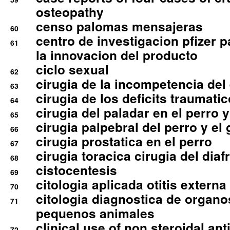
osteopathy
censo palomas mensajeras
60
centro de investigacion pfizer p
61
la innovacion del producto
ciclo sexual
62
cirugia de la incompetencia del 
63
cirugia de los deficits traumati
64
cirugia del paladar en el perro y
65
cirugia palpebral del perro y el 
66
cirugia prostatica en el perro
67
cirugia toracica cirugia del dia
68
cistocentesis
69
citologia aplicada otitis externa
70
citologia diagnostica de organ
71
pequenos animales
clinical use of non steroidal an
72