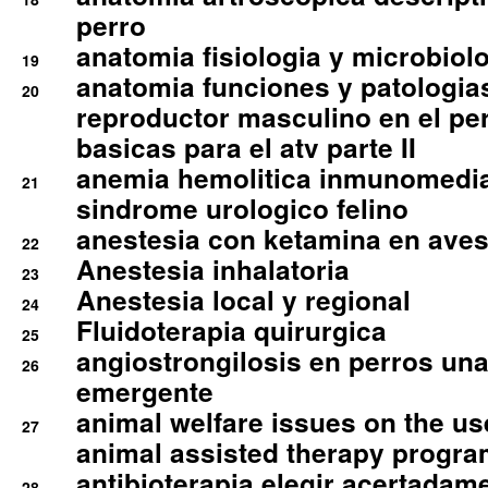
perro
anatomia fisiologia y microbiolo
19
anatomia funciones y patologia
20
reproductor masculino en el per
basicas para el atv parte II
anemia hemolitica inmunomedia
21
sindrome urologico felino
anestesia con ketamina en aves 
22
Anestesia inhalatoria
23
Anestesia local y regional
24
Fluidoterapia quirurgica
25
angiostrongilosis en perros un
26
emergente
animal welfare issues on the use
27
animal assisted therapy progra
antibioterapia elegir acertadam
28