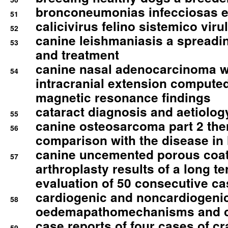
bronconeumonias infecciosas 
51
calicivirus felino sistemico viru
52
canine leishmaniasis a spreadi
53
and treatment
canine nasal adenocarcinoma wi
54
intracranial extension comput
magnetic resonance findings
cataract diagnosis and aetiolog
55
canine osteosarcoma part 2 th
56
comparison with the disease i
canine uncemented porous coate
57
arthroplasty results of a long t
evaluation of 50 consecutive c
cardiogenic and noncardiogeni
58
oedemapathomechanisms and 
case reports of four cases of c
59