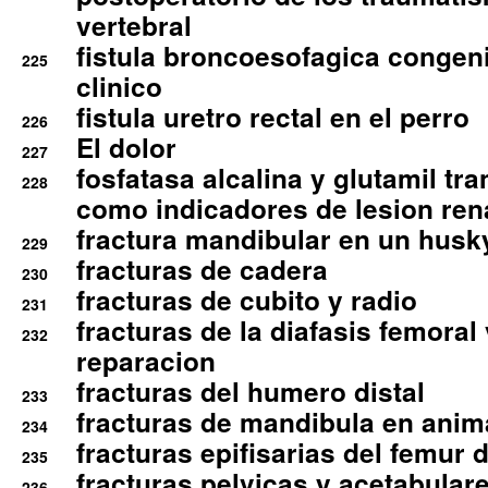
vertebral
fistula broncoesofagica congen
225
clinico
fistula uretro rectal en el perro
226
El dolor
227
fosfatasa alcalina y glutamil tr
228
como indicadores de lesion ren
fractura mandibular en un husk
229
fracturas de cadera
230
fracturas de cubito y radio
231
fracturas de la diafasis femoral
232
reparacion
fracturas del humero distal
233
fracturas de mandibula en ani
234
fracturas epifisarias del femur d
235
fracturas pelvicas y acetabulare
236