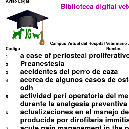
Aviso Legal
Biblioteca digital vet
Campus Virtual del Hospital Veterinario 
Codigo
Nombre
a case of periosteal proliferative
1
Preanestesia
2
accidentes del perro de caza
3
acerca de algunos casos de oste
4
odh
actividad peri operatoria del 
5
durante la analgesia preventiva 
actualizaciones en el manejo de 
6
producida por dirofilaria immiti
acute pain management in the p
7