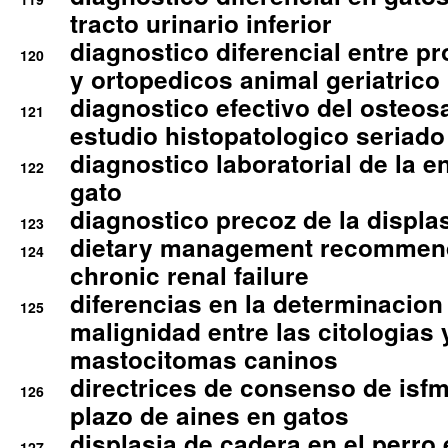
tracto urinario inferior
diagnostico diferencial entre 
120
y ortopedicos animal geriatrico
diagnostico efectivo del osteo
121
estudio histopatologico seriado
diagnostico laboratorial de la e
122
gato
diagnostico precoz de la displa
123
dietary management recommend
124
chronic renal failure
diferencias en la determinacion
125
malignidad entre las citologias 
mastocitomas caninos
directrices de consenso de isfm
126
plazo de aines en gatos
displasia de cadera en el perro
127