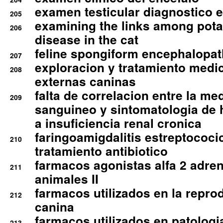
examen testicular diagnostico 
205
examining the links among pota
206
disease in the cat
feline spongiform encephalopa
207
exploracion y tratamiento medico
208
externas caninas
falta de correlacion entre la me
209
sanguineo y sintomatologia de
a insuficiencia renal cronica
faringoamigdalitis estreptococic
210
tratamiento antibiotico
farmacos agonistas alfa 2 adr
211
animales II
farmacos utilizados en la repro
212
canina
farmacos utilizados en patologia
213