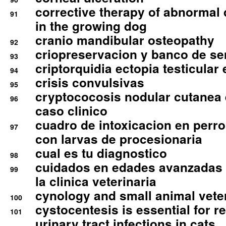
corrective therapy of abnormal
91
in the growing dog
cranio mandibular osteopathy
92
criopreservacion y banco de s
93
criptorquidia ectopia testicular 
94
crisis convulsivas
95
cryptococosis nodular cutanea
96
caso clinico
cuadro de intoxicacion en perro
97
con larvas de procesionaria
cual es tu diagnostico
98
cuidados en edades avanzadas
99
la clinica veterinaria
cynology and small animal vete
100
cystocentesis is essential for re
101
urinary tract infections in cats