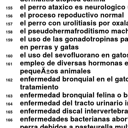
el perro ataxico es neurologico
155
el proceso repoductivo normal
156
el perro con urolitiasis por oxal
157
el pseudohermafroditismo mac
158
el uso de las gonadotropinas pa
159
en perras y gatas
el uso del sevofluorano en gato
160
empleo de diversas hormonas e
161
pequeÃ±os animales
enfermedad bronquial en el gat
162
tratamiento
enfermedad bronquial felina o br
163
enfermedad del tracto urinario in
164
enfermedad discal intervertebra
165
enfermedades bacterianas abort
166
perra debidos a pasteurella mul