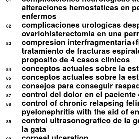
alteraciones hemostaticas en p
enfermos
complicaciones urologicas des
82
ovariohisterectomia en una per
compresion interfragmentaria+fi
83
tratamiento de fracturas espirale
proposito de 4 casos clinicos
conceptos actuales sobre la este
84
conceptos actuales sobre la este
85
consejos para conseguir raspad
86
control del dolor en el paciente 
87
control of chronic relapsing feli
88
pyelonephritis with the aid of e
control ultrasonografico de la g
89
la gata
corneal ulceration
90