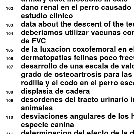
dano renal en el perro causado 
102
estudio clinico
data about the descent of the te
103
deberiamos utilizar vacunas co
104
de FVC
de la luxacion coxofemoral en e
105
dermatopatias felinas poco fre
106
desarrollo de una escala de val
107
grado de osteoartrosis para las 
rodilla y el codo en el perro esc
displasia de cadera
108
desordenes del tracto urinario 
109
animales
desviaciones angulares de los 
110
especie canina
determinacion del efecto de la.d
111