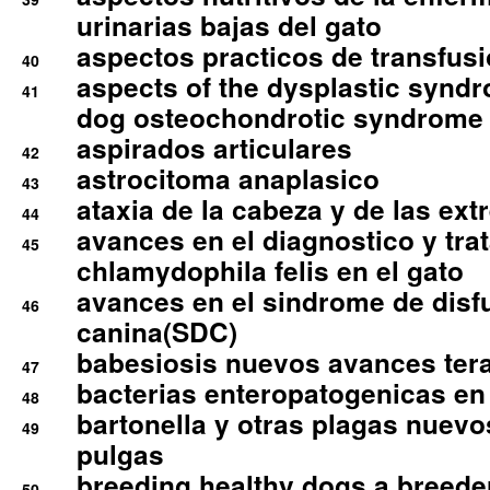
urinarias bajas del gato
aspectos practicos de transfus
40
aspects of the dysplastic syndr
41
dog osteochondrotic syndrome
aspirados articulares
42
astrocitoma anaplasico
43
ataxia de la cabeza y de las ex
44
avances en el diagnostico y tra
45
chlamydophila felis en el gato
avances en el sindrome de disf
46
canina(SDC)
babesiosis nuevos avances ter
47
bacterias enteropatogenicas en
48
bartonella y otras plagas nuev
49
pulgas
breeding healthy dogs a breede
50