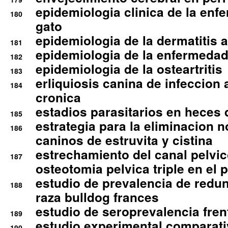
epidemiologia clinica de la enf
180
gato
epidemiologia de la dermatitis 
181
epidemiologia de la enfermedad
182
epidemiologia de la osteartritis
183
erliquiosis canina de infeccio
184
cronica
estadios parasitarios en heces 
185
estrategia para la eliminacion n
186
caninos de estruvita y cistina
estrechamiento del canal pelvi
187
osteotomia pelvica triple en el 
estudio de prevalencia de redun
188
raza bulldog frances
estudio de seroprevalencia frent
189
estudio experimental comparati
190