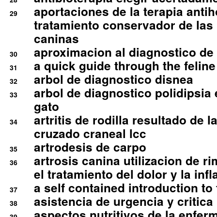
aportaciones de la terapia anti
29
tratamiento conservador de las 
caninas
aproximacion al diagnostico de p
30
a quick guide through the feli
31
arbol de diagnostico disnea
32
arbol de diagnostico polidipsia 
33
gato
artritis de rodilla resultado de 
34
cruzado craneal lcc
artrodesis de carpo
35
artrosis canina utilizacion de r
36
el tratamiento del dolor y la inf
a self contained introduction to
37
asistencia de urgencia y critica
38
aspectos nutritivos de la enfer
39