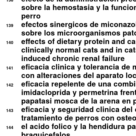
sobre la hemostasia y la funcion
perro
efectos sinergicos de miconazol
139
sobre los microorganismos pa
effects of dietary protein and cal
140
clinically normal cats and in cat
induced chronic renal failure
eficacia clinica y tolerancia d
141
con alteraciones del aparato l
eficacia repelente de una comb
142
imidacloprida y permetrina fre
papatasi mosca de la arena en 
eficacia y seguridad clinica del
143
tratamiento de perros con osteoa
el acido folico y la hendidura pa
144
braquicefalos