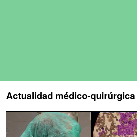
Actualidad médico-quirúrgica 