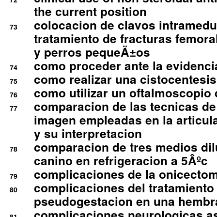
the current position
colocacion de clavos intramedu
73
tratamiento de fracturas femoral
y perros pequeÃ±os
como proceder ante la evidencia
74
como realizar una cistocentesis
75
como utilizar un oftalmoscopio 
76
comparacion de las tecnicas de
77
imagen empleadas en la articula
y su interpretacion
comparacion de tres medios di
78
canino en refrigeracion a 5Âºc
complicaciones de la onicectomi
79
complicaciones del tratamiento
80
pseudogestacion en una hembr
complicaciones neurologicas a
81