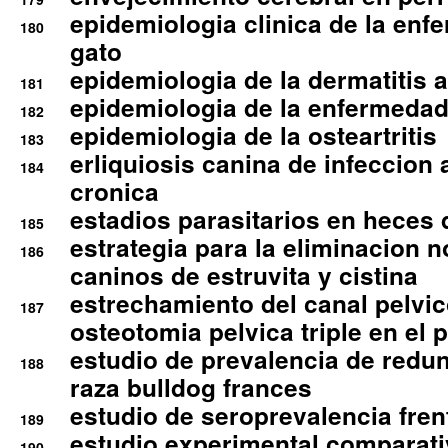
epidemiologia clinica de la enf
180
gato
epidemiologia de la dermatitis 
181
epidemiologia de la enfermedad
182
epidemiologia de la osteartritis
183
erliquiosis canina de infeccio
184
cronica
estadios parasitarios en heces 
185
estrategia para la eliminacion n
186
caninos de estruvita y cistina
estrechamiento del canal pelvi
187
osteotomia pelvica triple en el 
estudio de prevalencia de redun
188
raza bulldog frances
estudio de seroprevalencia frent
189
estudio experimental comparati
190