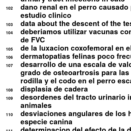
dano renal en el perro causado 
102
estudio clinico
data about the descent of the te
103
deberiamos utilizar vacunas co
104
de FVC
de la luxacion coxofemoral en e
105
dermatopatias felinas poco fre
106
desarrollo de una escala de val
107
grado de osteoartrosis para las 
rodilla y el codo en el perro esc
displasia de cadera
108
desordenes del tracto urinario 
109
animales
desviaciones angulares de los 
110
especie canina
determinacion del efecto de la.d
111