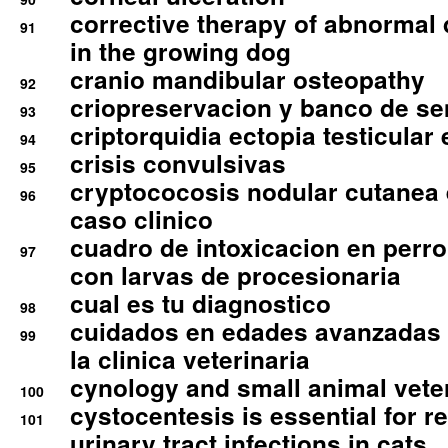
corrective therapy of abnormal
91
in the growing dog
cranio mandibular osteopathy
92
criopreservacion y banco de s
93
criptorquidia ectopia testicular 
94
crisis convulsivas
95
cryptococosis nodular cutanea
96
caso clinico
cuadro de intoxicacion en perro
97
con larvas de procesionaria
cual es tu diagnostico
98
cuidados en edades avanzadas
99
la clinica veterinaria
cynology and small animal vete
100
cystocentesis is essential for re
101
urinary tract infections in cats