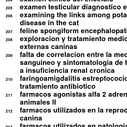
examen testicular diagnostico 
205
examining the links among pota
206
disease in the cat
feline spongiform encephalopa
207
exploracion y tratamiento medico
208
externas caninas
falta de correlacion entre la me
209
sanguineo y sintomatologia de
a insuficiencia renal cronica
faringoamigdalitis estreptococic
210
tratamiento antibiotico
farmacos agonistas alfa 2 adr
211
animales II
farmacos utilizados en la repro
212
canina
farmacos utilizados en patologia
213