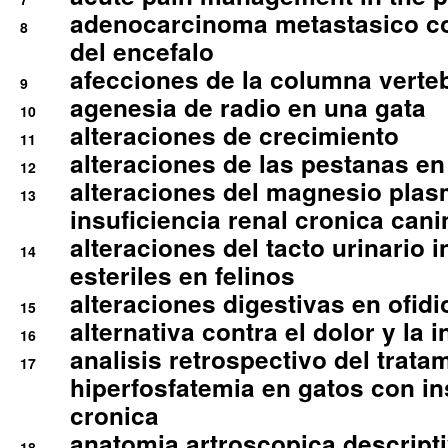
adenocarcinoma metastasico co
8
del encefalo
afecciones de la columna verte
9
agenesia de radio en una gata
10
alteraciones de crecimiento
11
alteraciones de las pestanas en
12
alteraciones del magnesio plas
13
insuficiencia renal cronica cani
alteraciones del tacto urinario in
14
esteriles en felinos
alteraciones digestivas en ofidi
15
alternativa contra el dolor y la 
16
analisis retrospectivo del tratam
17
hiperfosfatemia en gatos con in
cronica
anatomia artroscopica descriptiv
18