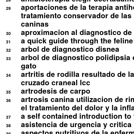
aportaciones de la terapia anti
29
tratamiento conservador de las 
caninas
aproximacion al diagnostico de p
30
a quick guide through the feli
31
arbol de diagnostico disnea
32
arbol de diagnostico polidipsia 
33
gato
artritis de rodilla resultado de 
34
cruzado craneal lcc
artrodesis de carpo
35
artrosis canina utilizacion de r
36
el tratamiento del dolor y la inf
a self contained introduction to
37
asistencia de urgencia y critica
38
aspectos nutritivos de la enfer
39