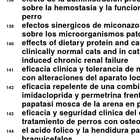
sobre la hemostasia y la funcion
perro
efectos sinergicos de miconazol
139
sobre los microorganismos pa
effects of dietary protein and cal
140
clinically normal cats and in cat
induced chronic renal failure
eficacia clinica y tolerancia d
141
con alteraciones del aparato l
eficacia repelente de una comb
142
imidacloprida y permetrina fre
papatasi mosca de la arena en 
eficacia y seguridad clinica del
143
tratamiento de perros con osteoa
el acido folico y la hendidura pa
144
braquicefalos