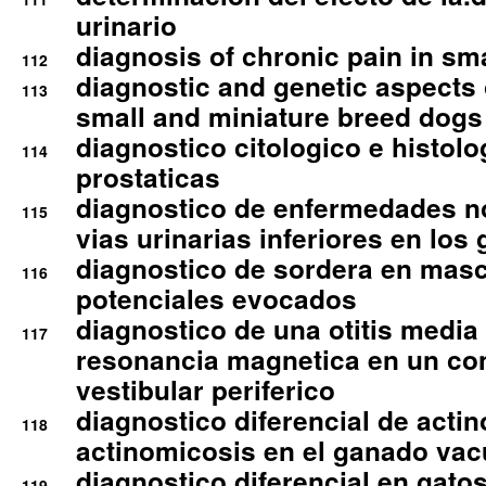
urinario
diagnosis of chronic pain in sm
112
diagnostic and genetic aspects o
113
small and miniature breed dogs 
diagnostico citologico e histolo
114
prostaticas
diagnostico de enfermedades no
115
vias urinarias inferiores en los 
diagnostico de sordera en mas
116
potenciales evocados
diagnostico de una otitis media
117
resonancia magnetica en un co
vestibular periferico
diagnostico diferencial de actin
118
actinomicosis en el ganado va
diagnostico diferencial en gato
119