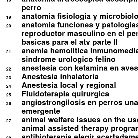
perro
anatomia fisiologia y microbiolo
19
anatomia funciones y patologia
20
reproductor masculino en el per
basicas para el atv parte II
anemia hemolitica inmunomedia
21
sindrome urologico felino
anestesia con ketamina en aves 
22
Anestesia inhalatoria
23
Anestesia local y regional
24
Fluidoterapia quirurgica
25
angiostrongilosis en perros un
26
emergente
animal welfare issues on the use
27
animal assisted therapy progra
antibioterapia elegir acertadam
28