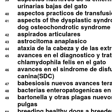
urinarias bajas del gato
aspectos practicos de transfus
40
aspects of the dysplastic syndr
41
dog osteochondrotic syndrome
aspirados articulares
42
astrocitoma anaplasico
43
ataxia de la cabeza y de las ex
44
avances en el diagnostico y tra
45
chlamydophila felis en el gato
avances en el sindrome de disf
46
canina(SDC)
babesiosis nuevos avances ter
47
bacterias enteropatogenicas en
48
bartonella y otras plagas nuev
49
pulgas
breeding healthy dogs a breede
50