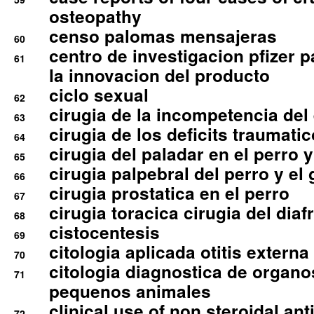
osteopathy
censo palomas mensajeras
60
centro de investigacion pfizer p
61
la innovacion del producto
ciclo sexual
62
cirugia de la incompetencia del 
63
cirugia de los deficits traumati
64
cirugia del paladar en el perro y
65
cirugia palpebral del perro y el 
66
cirugia prostatica en el perro
67
cirugia toracica cirugia del dia
68
cistocentesis
69
citologia aplicada otitis externa
70
citologia diagnostica de organ
71
pequenos animales
clinical use of non steroidal an
72