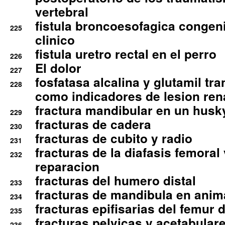
vertebral
fistula broncoesofagica congen
225
clinico
fistula uretro rectal en el perro
226
El dolor
227
fosfatasa alcalina y glutamil tr
228
como indicadores de lesion ren
fractura mandibular en un husk
229
fracturas de cadera
230
fracturas de cubito y radio
231
fracturas de la diafasis femoral
232
reparacion
fracturas del humero distal
233
fracturas de mandibula en ani
234
fracturas epifisarias del femur d
235
fracturas pelvicas y acetabulare
236