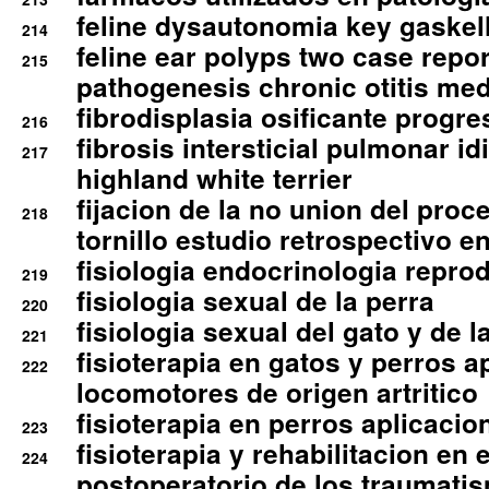
feline dysautonomia key gaske
214
feline ear polyps two case repo
215
pathogenesis chronic otitis med
fibrodisplasia osificante progres
216
fibrosis intersticial pulmonar id
217
highland white terrier
fijacion de la no union del pro
218
tornillo estudio retrospectivo e
fisiologia endocrinologia reprod
219
fisiologia sexual de la perra
220
fisiologia sexual del gato y de l
221
fisioterapia en gatos y perros a
222
locomotores de origen artritico
fisioterapia en perros aplicacio
223
fisioterapia y rehabilitacion en 
224
postoperatorio de los traumati