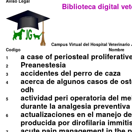
Aviso Legal
Biblioteca digital vet
Campus Virtual del Hospital Veterinario 
Codigo
Nombre
a case of periosteal proliferative
1
Preanestesia
2
accidentes del perro de caza
3
acerca de algunos casos de oste
4
odh
actividad peri operatoria del 
5
durante la analgesia preventiva 
actualizaciones en el manejo de 
6
producida por dirofilaria immiti
acute pain management in the p
7