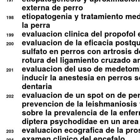
externa de perro
etiopatogenia y tratamiento med
198
la perra
evaluacion clinica del propofol 
199
evaluacion de la eficacia postqu
200
sulfato en perros con artrosis d
rotura del ligamiento cruzado an
evaluacion del uso de medetomi
201
inducir la anestesia en perros 
dentaria
evaluacion de un spot on de per
202
prevencion de la leishmaniosis 
sobre la prevalencia de la enfe
diptera psychodidae en un are
evaluacion ecografica de la pro
203
examen clinico del encefalo
204