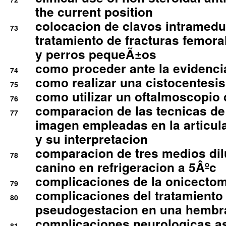
the current position
colocacion de clavos intramedu
73
tratamiento de fracturas femoral
y perros pequeÃ±os
como proceder ante la evidencia
74
como realizar una cistocentesis
75
como utilizar un oftalmoscopio 
76
comparacion de las tecnicas de
77
imagen empleadas en la articula
y su interpretacion
comparacion de tres medios di
78
canino en refrigeracion a 5Âºc
complicaciones de la onicectomi
79
complicaciones del tratamiento
80
pseudogestacion en una hembr
complicaciones neurologicas a
81