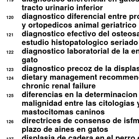
tracto urinario inferior
diagnostico diferencial entre 
120
y ortopedicos animal geriatrico
diagnostico efectivo del osteo
121
estudio histopatologico seriado
diagnostico laboratorial de la e
122
gato
diagnostico precoz de la displa
123
dietary management recommend
124
chronic renal failure
diferencias en la determinacion
125
malignidad entre las citologias 
mastocitomas caninos
directrices de consenso de isfm
126
plazo de aines en gatos
displasia de cadera en el perro
127