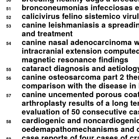
bronconeumonias infecciosas 
51
calicivirus felino sistemico viru
52
canine leishmaniasis a spreadi
53
and treatment
canine nasal adenocarcinoma wi
54
intracranial extension comput
magnetic resonance findings
cataract diagnosis and aetiolog
55
canine osteosarcoma part 2 th
56
comparison with the disease i
canine uncemented porous coate
57
arthroplasty results of a long t
evaluation of 50 consecutive c
cardiogenic and noncardiogeni
58
oedemapathomechanisms and 
case reports of four cases of c
59