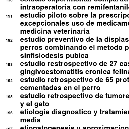
intraoperatoria con remifentanil
estudio piloto sobre la prescrip
191
excepcionales uso de medicam
medicina veterinaria
estudio preventivo de la displa
192
perros combinando el metodo p
sinfisiodesis pubica
estudio restrospectivo de 27 c
193
gingivoestomatitis cronica felin
estudio retrospectivo de 65 pro
194
cementadas en el perro
estudio retrospectivo de tumore
195
y el gato
etiologia diagnostico y tratamie
196
media
etiopatogenesis y aproximacion c
197