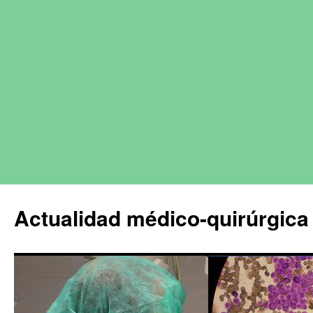
Actualidad médico-quirúrgica 