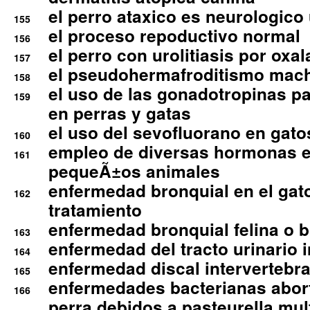
el perro ataxico es neurologico
155
el proceso repoductivo normal
156
el perro con urolitiasis por oxal
157
el pseudohermafroditismo mac
158
el uso de las gonadotropinas pa
159
en perras y gatas
el uso del sevofluorano en gato
160
empleo de diversas hormonas e
161
pequeÃ±os animales
enfermedad bronquial en el gat
162
tratamiento
enfermedad bronquial felina o br
163
enfermedad del tracto urinario in
164
enfermedad discal intervertebra
165
enfermedades bacterianas abort
166
perra debidos a pasteurella mul