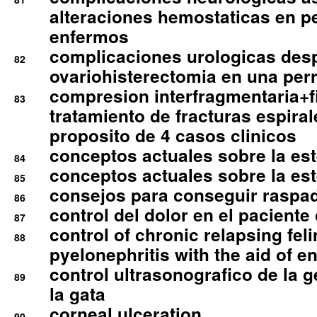
alteraciones hemostaticas en p
enfermos
complicaciones urologicas des
82
ovariohisterectomia en una per
compresion interfragmentaria+fi
83
tratamiento de fracturas espirale
proposito de 4 casos clinicos
conceptos actuales sobre la este
84
conceptos actuales sobre la este
85
consejos para conseguir raspad
86
control del dolor en el paciente 
87
control of chronic relapsing feli
88
pyelonephritis with the aid of e
control ultrasonografico de la g
89
la gata
corneal ulceration
90