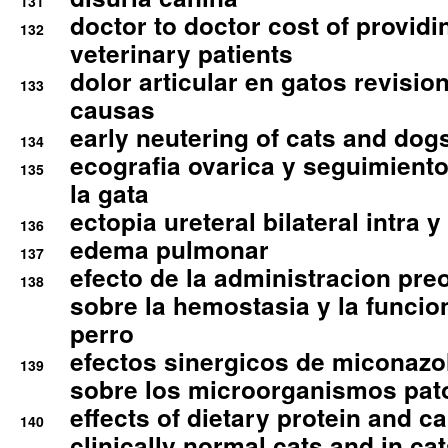
131
doctor to doctor cost of providi
132
veterinary patients
dolor articular en gatos revisio
133
causas
early neutering of cats and dog
134
ecografia ovarica y seguimiento
135
la gata
ectopia ureteral bilateral intra 
136
edema pulmonar
137
efecto de la administracion pre
138
sobre la hemostasia y la funcion
perro
efectos sinergicos de miconazol
139
sobre los microorganismos pa
effects of dietary protein and cal
140
clinically normal cats and in cat