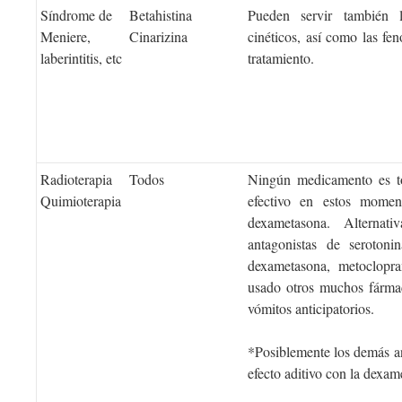
Síndrome de
Betahistina
Pueden servir también 
Meniere,
Cinarizina
cinéticos, así como las fen
laberintitis, etc
tratamiento.
Radioterapia
Todos
Ningún medicamento es tot
Quimioterapia
efectivo en estos momen
dexametasona. Alternat
antagonistas de serotoni
dexametasona, metoclopr
usado otros muchos fármac
vómitos anticipatorios.
*Posiblemente los demás an
efecto aditivo con la dexam