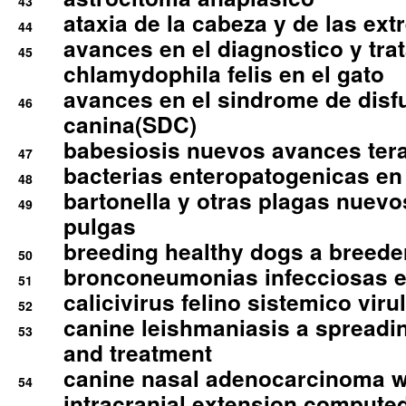
43
ataxia de la cabeza y de las ex
44
avances en el diagnostico y tra
45
chlamydophila felis en el gato
avances en el sindrome de disf
46
canina(SDC)
babesiosis nuevos avances ter
47
bacterias enteropatogenicas en
48
bartonella y otras plagas nuev
49
pulgas
breeding healthy dogs a breede
50
bronconeumonias infecciosas 
51
calicivirus felino sistemico viru
52
canine leishmaniasis a spreadi
53
and treatment
canine nasal adenocarcinoma wi
54
intracranial extension comput