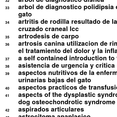
32
arbol de diagnostico polidipsia 
33
gato
artritis de rodilla resultado de 
34
cruzado craneal lcc
artrodesis de carpo
35
artrosis canina utilizacion de r
36
el tratamiento del dolor y la inf
a self contained introduction to
37
asistencia de urgencia y critica
38
aspectos nutritivos de la enfer
39
urinarias bajas del gato
aspectos practicos de transfus
40
aspects of the dysplastic syndr
41
dog osteochondrotic syndrome
aspirados articulares
42
astrocitoma anaplasico