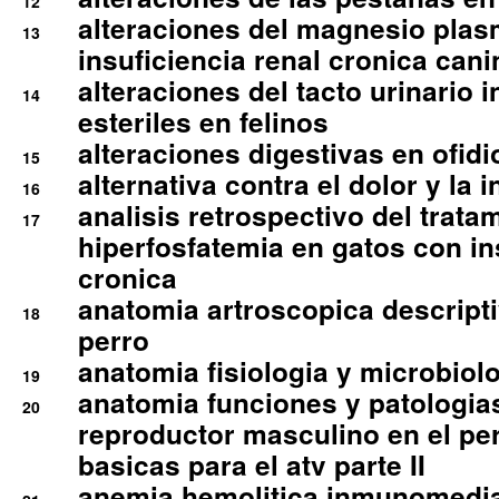
12
alteraciones del magnesio plas
13
insuficiencia renal cronica cani
alteraciones del tacto urinario in
14
esteriles en felinos
alteraciones digestivas en ofidi
15
alternativa contra el dolor y la 
16
analisis retrospectivo del tratam
17
hiperfosfatemia en gatos con in
cronica
anatomia artroscopica descriptiv
18
perro
anatomia fisiologia y microbiolo
19
anatomia funciones y patologia
20
reproductor masculino en el per
basicas para el atv parte II
anemia hemolitica inmunomedia