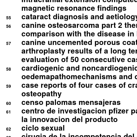
magnetic resonance findings
cataract diagnosis and aetiolog
55
canine osteosarcoma part 2 th
56
comparison with the disease i
canine uncemented porous coate
57
arthroplasty results of a long t
evaluation of 50 consecutive c
cardiogenic and noncardiogeni
58
oedemapathomechanisms and 
case reports of four cases of c
59
osteopathy
censo palomas mensajeras
60
centro de investigacion pfizer p
61
la innovacion del producto
ciclo sexual
62
cirugia de la incompetencia del 