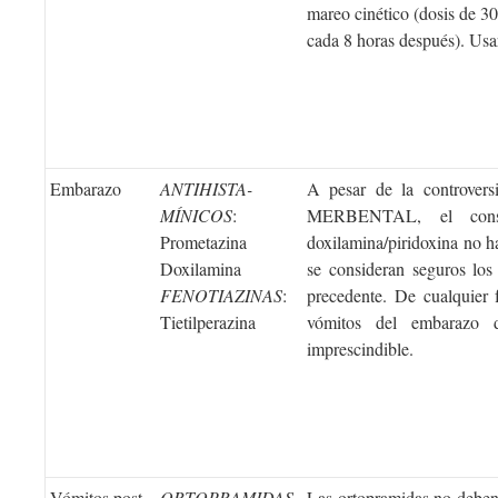
mareo cinético (dosis de 30
cada 8 horas después). Usar
Embarazo
ANTIHISTA-
A pesar de la controversi
MÍNICOS
:
MERBENTAL, el conse
Prometazina
doxilamina/piridoxina no h
Doxilamina
se consideran seguros los
FENOTIAZINAS
:
precedente. De cualquier 
Tietilperazina
vómitos del embarazo d
imprescindible.
Vómitos post-
ORTOPRAMIDAS
Las ortopramidas no deben s