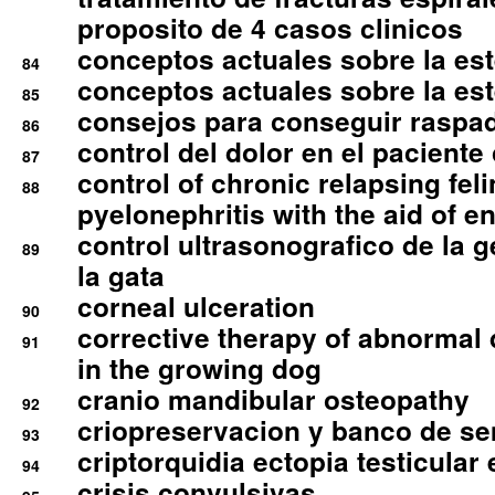
proposito de 4 casos clinicos
conceptos actuales sobre la este
84
conceptos actuales sobre la este
85
consejos para conseguir raspad
86
control del dolor en el paciente 
87
control of chronic relapsing feli
88
pyelonephritis with the aid of e
control ultrasonografico de la g
89
la gata
corneal ulceration
90
corrective therapy of abnormal
91
in the growing dog
cranio mandibular osteopathy
92
criopreservacion y banco de s
93
criptorquidia ectopia testicular 
94
crisis convulsivas