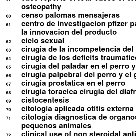
osteopathy
censo palomas mensajeras
60
centro de investigacion pfizer p
61
la innovacion del producto
ciclo sexual
62
cirugia de la incompetencia del 
63
cirugia de los deficits traumati
64
cirugia del paladar en el perro y
65
cirugia palpebral del perro y el 
66
cirugia prostatica en el perro
67
cirugia toracica cirugia del dia
68
cistocentesis
69
citologia aplicada otitis externa
70
citologia diagnostica de organ
71
pequenos animales
clinical use of non steroidal an
72