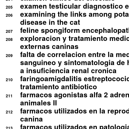
examen testicular diagnostico 
205
examining the links among pota
206
disease in the cat
feline spongiform encephalopa
207
exploracion y tratamiento medico
208
externas caninas
falta de correlacion entre la me
209
sanguineo y sintomatologia de
a insuficiencia renal cronica
faringoamigdalitis estreptococic
210
tratamiento antibiotico
farmacos agonistas alfa 2 adr
211
animales II
farmacos utilizados en la repro
212
canina
farmacos utilizados en patologia
213