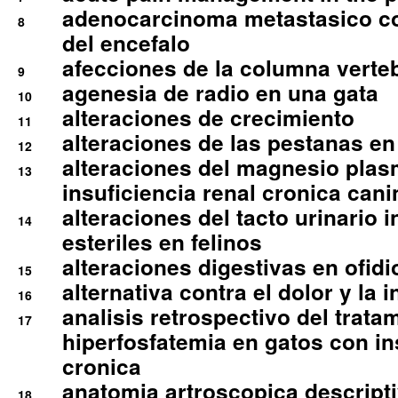
adenocarcinoma metastasico co
8
del encefalo
afecciones de la columna verte
9
agenesia de radio en una gata
10
alteraciones de crecimiento
11
alteraciones de las pestanas en
12
alteraciones del magnesio plas
13
insuficiencia renal cronica cani
alteraciones del tacto urinario in
14
esteriles en felinos
alteraciones digestivas en ofidi
15
alternativa contra el dolor y la 
16
analisis retrospectivo del tratam
17
hiperfosfatemia en gatos con in
cronica
anatomia artroscopica descriptiv
18