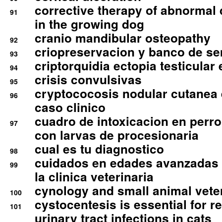
corrective therapy of abnormal
91
in the growing dog
cranio mandibular osteopathy
92
criopreservacion y banco de s
93
criptorquidia ectopia testicular 
94
crisis convulsivas
95
cryptococosis nodular cutanea
96
caso clinico
cuadro de intoxicacion en perro
97
con larvas de procesionaria
cual es tu diagnostico
98
cuidados en edades avanzadas
99
la clinica veterinaria
cynology and small animal vete
100
cystocentesis is essential for re
101
urinary tract infections in cats