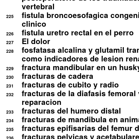
vertebral
fistula broncoesofagica congen
225
clinico
fistula uretro rectal en el perro
226
El dolor
227
fosfatasa alcalina y glutamil tr
228
como indicadores de lesion ren
fractura mandibular en un husk
229
fracturas de cadera
230
fracturas de cubito y radio
231
fracturas de la diafasis femoral
232
reparacion
fracturas del humero distal
233
fracturas de mandibula en ani
234
fracturas epifisarias del femur d
235
fracturas pelvicas y acetabulare
236