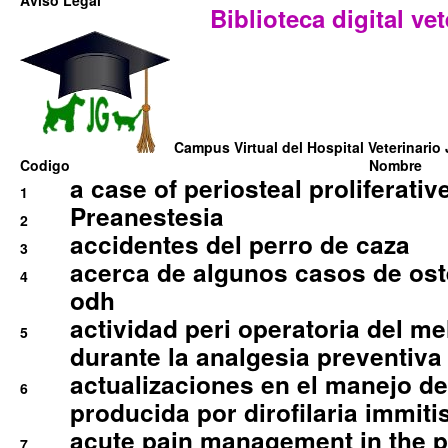
Aviso Legal
Biblioteca digital vet
Campus Virtual del Hospital Veterinario 
Codigo
Nombre
a case of periosteal proliferative
1
Preanestesia
2
accidentes del perro de caza
3
acerca de algunos casos de oste
4
odh
actividad peri operatoria del 
5
durante la analgesia preventiva 
actualizaciones en el manejo de 
6
producida por dirofilaria immiti
acute pain management in the p
7