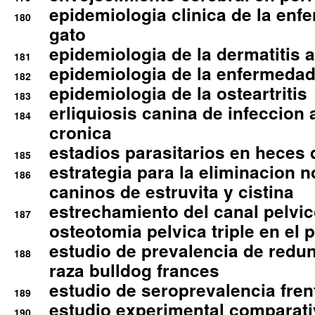
epidemiologia clinica de la enf
180
gato
epidemiologia de la dermatitis 
181
epidemiologia de la enfermedad
182
epidemiologia de la osteartritis
183
erliquiosis canina de infeccio
184
cronica
estadios parasitarios en heces 
185
estrategia para la eliminacion n
186
caninos de estruvita y cistina
estrechamiento del canal pelvi
187
osteotomia pelvica triple en el 
estudio de prevalencia de redun
188
raza bulldog frances
estudio de seroprevalencia frent
189
estudio experimental comparati
190