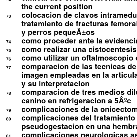
the current position
colocacion de clavos intramedu
73
tratamiento de fracturas femoral
y perros pequeÃ±os
como proceder ante la evidencia
74
como realizar una cistocentesis
75
como utilizar un oftalmoscopio 
76
comparacion de las tecnicas de
77
imagen empleadas en la articula
y su interpretacion
comparacion de tres medios di
78
canino en refrigeracion a 5Âºc
complicaciones de la onicectomi
79
complicaciones del tratamiento
80
pseudogestacion en una hembr
complicaciones neurologicas a
81