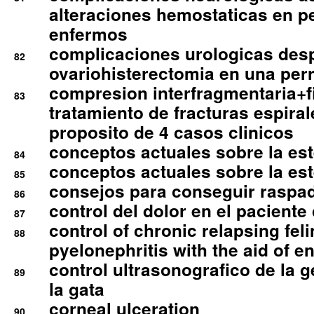
alteraciones hemostaticas en p
enfermos
complicaciones urologicas des
82
ovariohisterectomia en una per
compresion interfragmentaria+fi
83
tratamiento de fracturas espirale
proposito de 4 casos clinicos
conceptos actuales sobre la este
84
conceptos actuales sobre la este
85
consejos para conseguir raspad
86
control del dolor en el paciente 
87
control of chronic relapsing feli
88
pyelonephritis with the aid of e
control ultrasonografico de la g
89
la gata
corneal ulceration
90