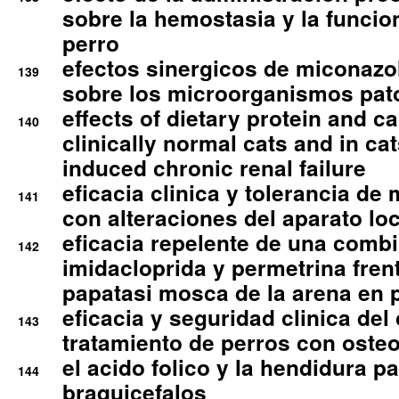
sobre la hemostasia y la funcion
perro
efectos sinergicos de miconazol
139
sobre los microorganismos pa
effects of dietary protein and cal
140
clinically normal cats and in cat
induced chronic renal failure
eficacia clinica y tolerancia d
141
con alteraciones del aparato l
eficacia repelente de una comb
142
imidacloprida y permetrina fre
papatasi mosca de la arena en 
eficacia y seguridad clinica del
143
tratamiento de perros con osteoa
el acido folico y la hendidura pa
144
braquicefalos