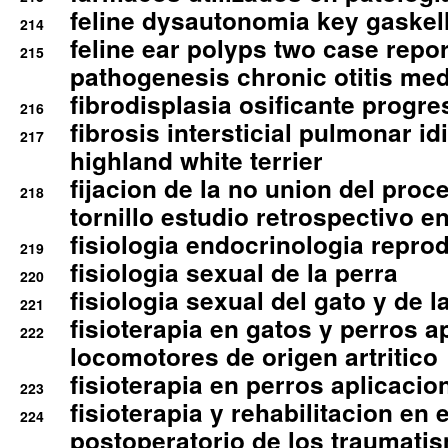
feline dysautonomia key gaske
214
feline ear polyps two case repo
215
pathogenesis chronic otitis med
fibrodisplasia osificante progres
216
fibrosis intersticial pulmonar id
217
highland white terrier
fijacion de la no union del pro
218
tornillo estudio retrospectivo e
fisiologia endocrinologia reprod
219
fisiologia sexual de la perra
220
fisiologia sexual del gato y de l
221
fisioterapia en gatos y perros a
222
locomotores de origen artritico
fisioterapia en perros aplicacio
223
fisioterapia y rehabilitacion en 
224
postoperatorio de los traumati