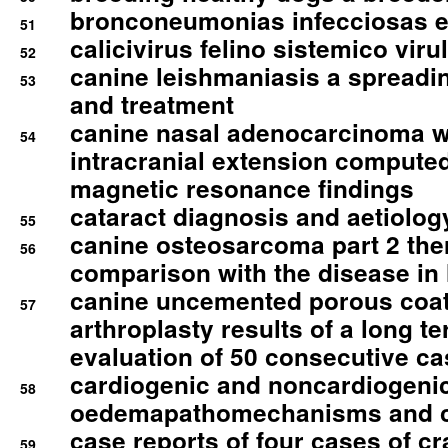
bronconeumonias infecciosas 
51
calicivirus felino sistemico viru
52
canine leishmaniasis a spreadi
53
and treatment
canine nasal adenocarcinoma wi
54
intracranial extension comput
magnetic resonance findings
cataract diagnosis and aetiolog
55
canine osteosarcoma part 2 th
56
comparison with the disease i
canine uncemented porous coate
57
arthroplasty results of a long t
evaluation of 50 consecutive c
cardiogenic and noncardiogeni
58
oedemapathomechanisms and 
case reports of four cases of c
59