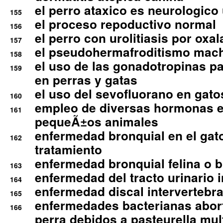
el perro ataxico es neurologico
155
el proceso repoductivo normal
156
el perro con urolitiasis por oxal
157
el pseudohermafroditismo mac
158
el uso de las gonadotropinas pa
159
en perras y gatas
el uso del sevofluorano en gato
160
empleo de diversas hormonas e
161
pequeÃ±os animales
enfermedad bronquial en el gat
162
tratamiento
enfermedad bronquial felina o br
163
enfermedad del tracto urinario in
164
enfermedad discal intervertebra
165
enfermedades bacterianas abort
166
perra debidos a pasteurella mul