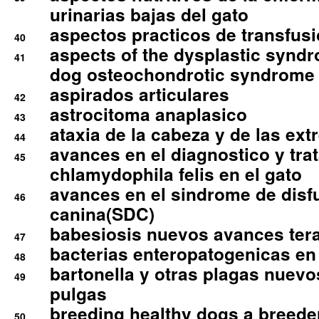
urinarias bajas del gato
aspectos practicos de transfus
40
aspects of the dysplastic syndr
41
dog osteochondrotic syndrome
aspirados articulares
42
astrocitoma anaplasico
43
ataxia de la cabeza y de las ex
44
avances en el diagnostico y tra
45
chlamydophila felis en el gato
avances en el sindrome de disf
46
canina(SDC)
babesiosis nuevos avances ter
47
bacterias enteropatogenicas en
48
bartonella y otras plagas nuev
49
pulgas
breeding healthy dogs a breede
50