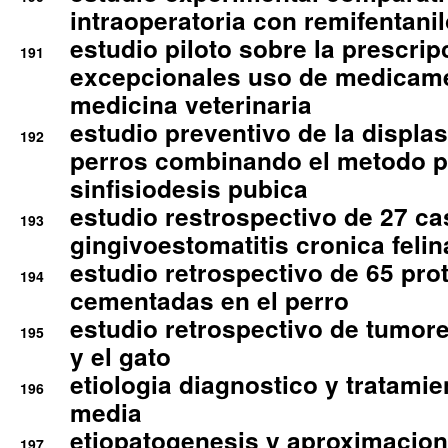
intraoperatoria con remifentanil
estudio piloto sobre la prescrip
191
excepcionales uso de medicam
medicina veterinaria
estudio preventivo de la displa
192
perros combinando el metodo p
sinfisiodesis pubica
estudio restrospectivo de 27 c
193
gingivoestomatitis cronica felin
estudio retrospectivo de 65 pro
194
cementadas en el perro
estudio retrospectivo de tumore
195
y el gato
etiologia diagnostico y tratamie
196
media
etiopatogenesis y aproximacion c
197