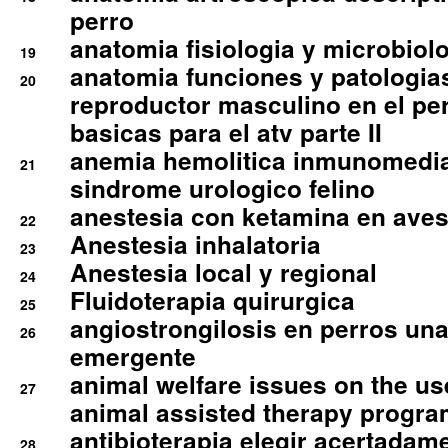
perro
anatomia fisiologia y microbiolo
19
anatomia funciones y patologia
20
reproductor masculino en el per
basicas para el atv parte II
anemia hemolitica inmunomedia
21
sindrome urologico felino
anestesia con ketamina en aves 
22
Anestesia inhalatoria
23
Anestesia local y regional
24
Fluidoterapia quirurgica
25
angiostrongilosis en perros un
26
emergente
animal welfare issues on the use
27
animal assisted therapy progra
antibioterapia elegir acertadam
28