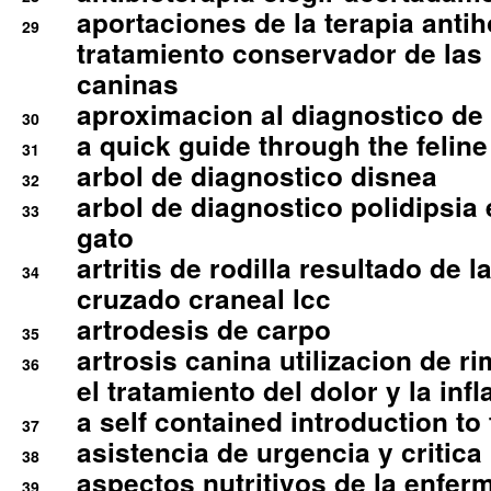
aportaciones de la terapia anti
29
tratamiento conservador de las 
caninas
aproximacion al diagnostico de p
30
a quick guide through the feli
31
arbol de diagnostico disnea
32
arbol de diagnostico polidipsia 
33
gato
artritis de rodilla resultado de 
34
cruzado craneal lcc
artrodesis de carpo
35
artrosis canina utilizacion de r
36
el tratamiento del dolor y la inf
a self contained introduction to
37
asistencia de urgencia y critica
38
aspectos nutritivos de la enfer
39