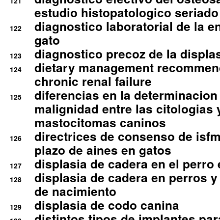
121
estudio histopatologico seriado
diagnostico laboratorial de la e
122
gato
diagnostico precoz de la displa
123
dietary management recommend
124
chronic renal failure
diferencias en la determinacion
125
malignidad entre las citologias 
mastocitomas caninos
directrices de consenso de isfm
126
plazo de aines en gatos
displasia de cadera en el perro
127
displasia de cadera en perros y
128
de nacimiento
displasia de codo canina
129
distintos tipos de implantes par