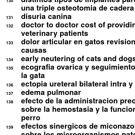
130
una triple osteotomia de cadera
disuria canina
131
doctor to doctor cost of providi
132
veterinary patients
dolor articular en gatos revisio
133
causas
early neutering of cats and dog
134
ecografia ovarica y seguimiento
135
la gata
ectopia ureteral bilateral intra 
136
edema pulmonar
137
efecto de la administracion pre
138
sobre la hemostasia y la funcion
perro
efectos sinergicos de miconazol
139
sobre los microorganismos pa