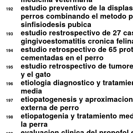
estudio preventivo de la displa
192
perros combinando el metodo p
sinfisiodesis pubica
estudio restrospectivo de 27 c
193
gingivoestomatitis cronica felin
estudio retrospectivo de 65 pro
194
cementadas en el perro
estudio retrospectivo de tumore
195
y el gato
etiologia diagnostico y tratamie
196
media
etiopatogenesis y aproximacion c
197
externa de perro
etiopatogenia y tratamiento med
198
la perra
evaluacion clinica del propofol 