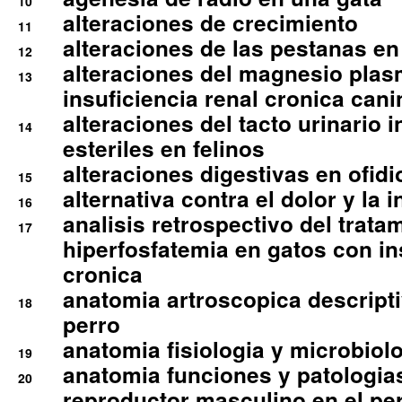
10
alteraciones de crecimiento
11
alteraciones de las pestanas en
12
alteraciones del magnesio plas
13
insuficiencia renal cronica cani
alteraciones del tacto urinario in
14
esteriles en felinos
alteraciones digestivas en ofidi
15
alternativa contra el dolor y la 
16
analisis retrospectivo del tratam
17
hiperfosfatemia en gatos con in
cronica
anatomia artroscopica descriptiv
18
perro
anatomia fisiologia y microbiolo
19
anatomia funciones y patologia
20
reproductor masculino en el per