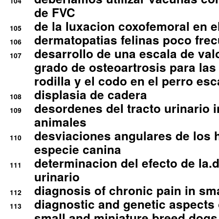
104
de FVC
de la luxacion coxofemoral en e
105
dermatopatias felinas poco fre
106
desarrollo de una escala de val
107
grado de osteoartrosis para las 
rodilla y el codo en el perro esc
displasia de cadera
108
desordenes del tracto urinario 
109
animales
desviaciones angulares de los 
110
especie canina
determinacion del efecto de la.d
111
urinario
diagnosis of chronic pain in sm
112
diagnostic and genetic aspects o
113
small and miniature breed dogs 