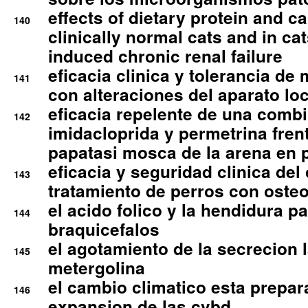
effects of dietary protein and cal
140
clinically normal cats and in cat
induced chronic renal failure
eficacia clinica y tolerancia d
141
con alteraciones del aparato l
eficacia repelente de una comb
142
imidacloprida y permetrina fre
papatasi mosca de la arena en 
eficacia y seguridad clinica del
143
tratamiento de perros con osteoa
el acido folico y la hendidura pa
144
braquicefalos
el agotamiento de la secrecion l
145
metergolina
el cambio climatico esta prepar
146
expansion de las cvbd