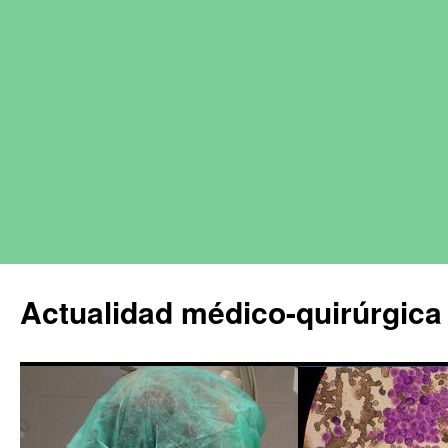
Actualidad médico-quirúrgica 