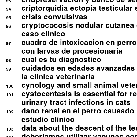
93
criptorquidia ectopia testicular 
94
crisis convulsivas
95
cryptococosis nodular cutanea
96
caso clinico
cuadro de intoxicacion en perro
97
con larvas de procesionaria
cual es tu diagnostico
98
cuidados en edades avanzadas
99
la clinica veterinaria
cynology and small animal vete
100
cystocentesis is essential for re
101
urinary tract infections in cats
dano renal en el perro causado 
102
estudio clinico
data about the descent of the te
103
deberiamos utilizar vacunas co