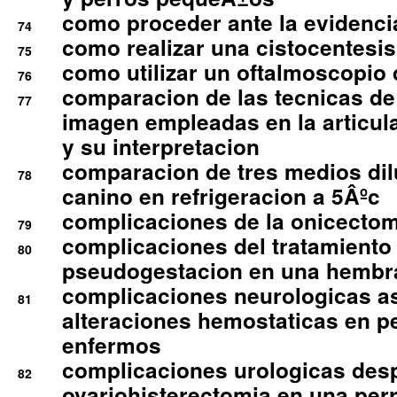
como proceder ante la evidencia
74
como realizar una cistocentesis
75
como utilizar un oftalmoscopio 
76
comparacion de las tecnicas de
77
imagen empleadas en la articula
y su interpretacion
comparacion de tres medios di
78
canino en refrigeracion a 5Âºc
complicaciones de la onicectomi
79
complicaciones del tratamiento
80
pseudogestacion en una hembr
complicaciones neurologicas a
81
alteraciones hemostaticas en p
enfermos
complicaciones urologicas des
82
ovariohisterectomia en una per