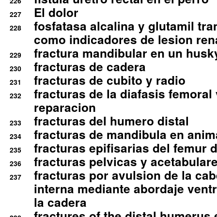
226
El dolor
227
fosfatasa alcalina y glutamil tr
228
como indicadores de lesion ren
fractura mandibular en un husk
229
fracturas de cadera
230
fracturas de cubito y radio
231
fracturas de la diafasis femoral
232
reparacion
fracturas del humero distal
233
fracturas de mandibula en ani
234
fracturas epifisarias del femur d
235
fracturas pelvicas y acetabulare
236
fracturas por avulsion de la cab
237
interna mediante abordaje ventra
la cadera
fractures of the distal humerus