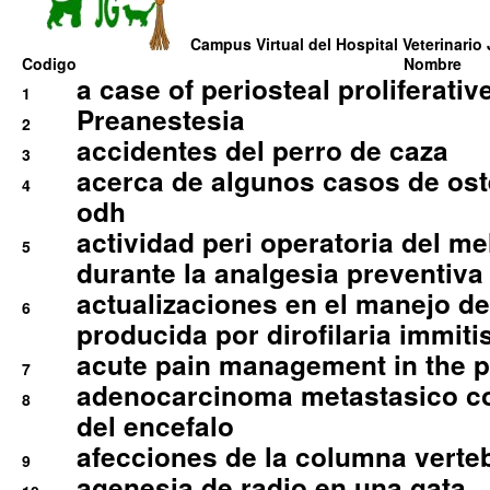
Campus Virtual del Hospital Veterinario 
Codigo
Nombre
a case of periosteal proliferative
1
Preanestesia
2
accidentes del perro de caza
3
acerca de algunos casos de oste
4
odh
actividad peri operatoria del 
5
durante la analgesia preventiva 
actualizaciones en el manejo de 
6
producida por dirofilaria immiti
acute pain management in the p
7
adenocarcinoma metastasico co
8
del encefalo
afecciones de la columna verte
9
agenesia de radio en una gata