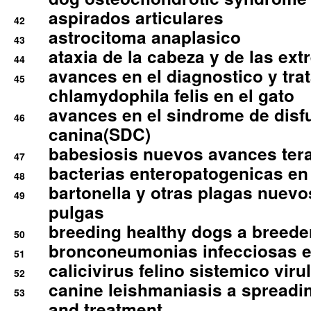
aspirados articulares
42
astrocitoma anaplasico
43
ataxia de la cabeza y de las ex
44
avances en el diagnostico y tra
45
chlamydophila felis en el gato
avances en el sindrome de disf
46
canina(SDC)
babesiosis nuevos avances ter
47
bacterias enteropatogenicas en
48
bartonella y otras plagas nuev
49
pulgas
breeding healthy dogs a breede
50
bronconeumonias infecciosas 
51
calicivirus felino sistemico viru
52
canine leishmaniasis a spreadi
53
and treatment