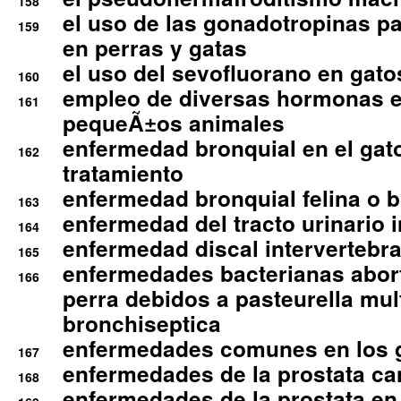
158
el uso de las gonadotropinas pa
159
en perras y gatas
el uso del sevofluorano en gato
160
empleo de diversas hormonas e
161
pequeÃ±os animales
enfermedad bronquial en el gat
162
tratamiento
enfermedad bronquial felina o br
163
enfermedad del tracto urinario in
164
enfermedad discal intervertebra
165
enfermedades bacterianas abort
166
perra debidos a pasteurella mul
bronchiseptica
enfermedades comunes en los 
167
enfermedades de la prostata ca
168
enfermedades de la prostata en 