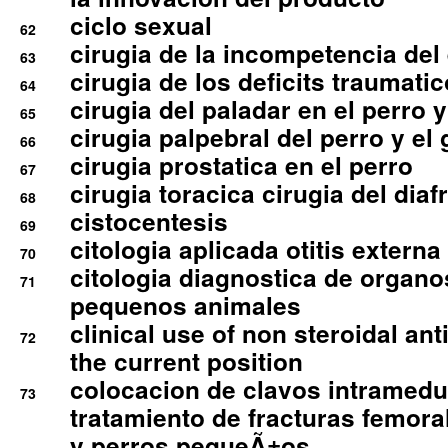
ciclo sexual
62
cirugia de la incompetencia del 
63
cirugia de los deficits traumati
64
cirugia del paladar en el perro y
65
cirugia palpebral del perro y el 
66
cirugia prostatica en el perro
67
cirugia toracica cirugia del dia
68
cistocentesis
69
citologia aplicada otitis externa
70
citologia diagnostica de organ
71
pequenos animales
clinical use of non steroidal an
72
the current position
colocacion de clavos intramedu
73
tratamiento de fracturas femoral
y perros pequeÃ±os