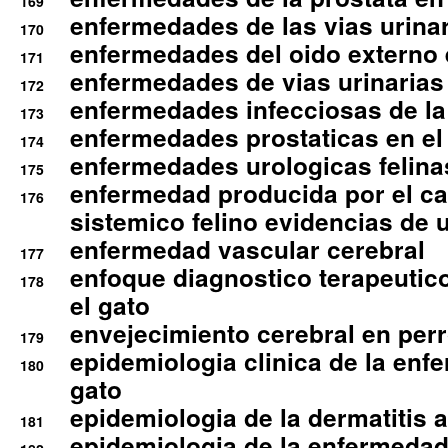
169
enfermedades de las vias urinari
170
enfermedades del oido externo 
171
enfermedades de vias urinarias
172
enfermedades infecciosas de la 
173
enfermedades prostaticas en el
174
enfermedades urologicas felina
175
enfermedad producida por el cal
176
sistemico felino evidencias de 
enfermedad vascular cerebral
177
enfoque diagnostico terapeutico 
178
el gato
envejecimiento cerebral en per
179
epidemiologia clinica de la enf
180
gato
epidemiologia de la dermatitis 
181
epidemiologia de la enfermedad