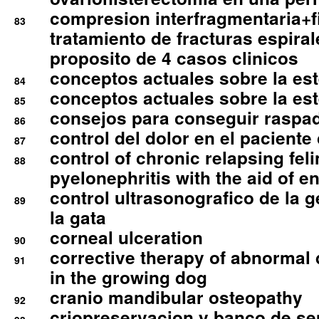
compresion interfragmentaria+fi
83
tratamiento de fracturas espirale
proposito de 4 casos clinicos
conceptos actuales sobre la este
84
conceptos actuales sobre la este
85
consejos para conseguir raspad
86
control del dolor en el paciente 
87
control of chronic relapsing feli
88
pyelonephritis with the aid of e
control ultrasonografico de la g
89
la gata
corneal ulceration
90
corrective therapy of abnormal
91
in the growing dog
cranio mandibular osteopathy
92
criopreservacion y banco de s