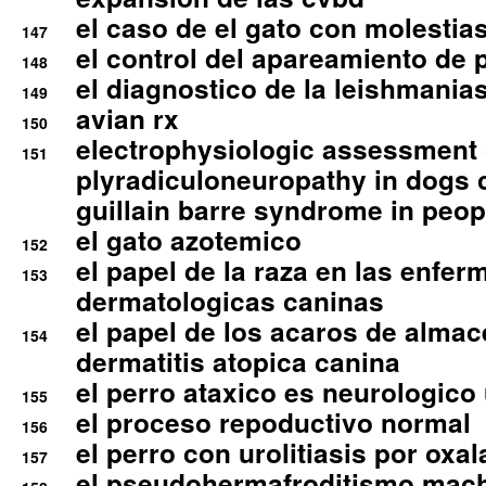
el caso de el gato con molestias
147
el control del apareamiento de 
148
el diagnostico de la leishmania
149
avian rx
150
electrophysiologic assessment 
151
plyradiculoneuropathy in dogs 
guillain barre syndrome in peop
el gato azotemico
152
el papel de la raza en las enfe
153
dermatologicas caninas
el papel de los acaros de alma
154
dermatitis atopica canina
el perro ataxico es neurologico
155
el proceso repoductivo normal
156
el perro con urolitiasis por oxal
157
el pseudohermafroditismo mac