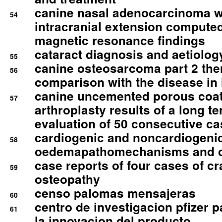
canine nasal adenocarcinoma wi
54
intracranial extension comput
magnetic resonance findings
cataract diagnosis and aetiolog
55
canine osteosarcoma part 2 th
56
comparison with the disease i
canine uncemented porous coate
57
arthroplasty results of a long t
evaluation of 50 consecutive c
cardiogenic and noncardiogeni
58
oedemapathomechanisms and 
case reports of four cases of c
59
osteopathy
censo palomas mensajeras
60
centro de investigacion pfizer p
61
la innovacion del producto