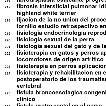
216
fibrosis intersticial pulmonar id
217
highland white terrier
fijacion de la no union del pro
218
tornillo estudio retrospectivo e
fisiologia endocrinologia reprod
219
fisiologia sexual de la perra
220
fisiologia sexual del gato y de l
221
fisioterapia en gatos y perros a
222
locomotores de origen artritico
fisioterapia en perros aplicacio
223
fisioterapia y rehabilitacion en 
224
postoperatorio de los traumati
vertebral
fistula broncoesofagica congen
225
clinico
fistula uretro rectal en el perro