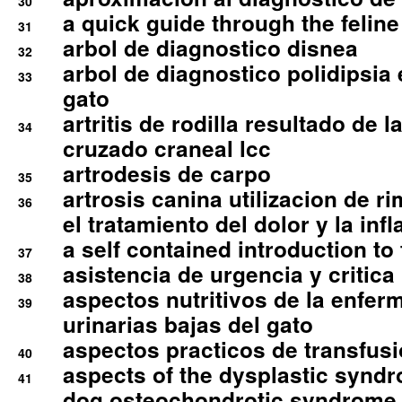
30
a quick guide through the feli
31
arbol de diagnostico disnea
32
arbol de diagnostico polidipsia 
33
gato
artritis de rodilla resultado de 
34
cruzado craneal lcc
artrodesis de carpo
35
artrosis canina utilizacion de r
36
el tratamiento del dolor y la inf
a self contained introduction to
37
asistencia de urgencia y critica
38
aspectos nutritivos de la enfer
39
urinarias bajas del gato
aspectos practicos de transfus
40
aspects of the dysplastic syndr
41
dog osteochondrotic syndrome