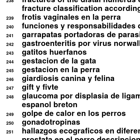
238
fracture classification according
frotis vaginales en la perra
239
funciones y responsabilidades 
240
garrapatas portadoras de paras
241
gastroenteritis por virus norwal
242
gatitos huerfanos
243
gestacion de la gata
244
gestacion en la perra
245
giardiosis canina y felina
246
gift y fivte
247
glaucoma por displasia de liga
248
espanol breton
golpe de calor en los perros
249
gonadotropinas
250
hallazgos ecograficos en difere
251
prostata en el perro descripcio