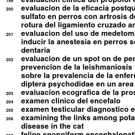
199
evaluacion de la eficacia postqu
200
sulfato en perros con artrosis d
rotura del ligamiento cruzado an
evaluacion del uso de medetomi
201
inducir la anestesia en perros 
dentaria
evaluacion de un spot on de per
202
prevencion de la leishmaniosis 
sobre la prevalencia de la enfe
diptera psychodidae en un are
evaluacion ecografica de la pro
203
examen clinico del encefalo
204
examen testicular diagnostico 
205
examining the links among pota
206
disease in the cat
feline spongiform encephalopa