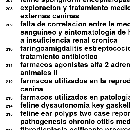
207
exploracion y tratamiento medico
208
externas caninas
falta de correlacion entre la me
209
sanguineo y sintomatologia de
a insuficiencia renal cronica
faringoamigdalitis estreptococic
210
tratamiento antibiotico
farmacos agonistas alfa 2 adr
211
animales II
farmacos utilizados en la repro
212
canina
farmacos utilizados en patologia
213
feline dysautonomia key gaske
214
feline ear polyps two case repo
215
pathogenesis chronic otitis med
fibrodisplasia osificante progres