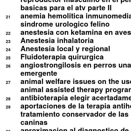
basicas para el atv parte II
anemia hemolitica inmunomedia
21
sindrome urologico felino
anestesia con ketamina en aves 
22
Anestesia inhalatoria
23
Anestesia local y regional
24
Fluidoterapia quirurgica
25
angiostrongilosis en perros un
26
emergente
animal welfare issues on the use
27
animal assisted therapy progra
antibioterapia elegir acertadam
28
aportaciones de la terapia anti
29
tratamiento conservador de las 
caninas
aproximacion al diagnostico de p