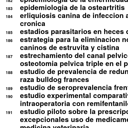
182
epidemiologia de la osteartritis
183
erliquiosis canina de infeccio
184
cronica
estadios parasitarios en heces 
185
estrategia para la eliminacion n
186
caninos de estruvita y cistina
estrechamiento del canal pelvi
187
osteotomia pelvica triple en el 
estudio de prevalencia de redun
188
raza bulldog frances
estudio de seroprevalencia frent
189
estudio experimental comparati
190
intraoperatoria con remifentanil
estudio piloto sobre la prescrip
191
excepcionales uso de medicam
medicina veterinaria