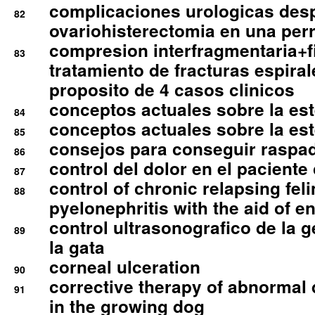
complicaciones urologicas des
82
ovariohisterectomia en una per
compresion interfragmentaria+fi
83
tratamiento de fracturas espirale
proposito de 4 casos clinicos
conceptos actuales sobre la este
84
conceptos actuales sobre la este
85
consejos para conseguir raspad
86
control del dolor en el paciente 
87
control of chronic relapsing feli
88
pyelonephritis with the aid of e
control ultrasonografico de la g
89
la gata
corneal ulceration
90
corrective therapy of abnormal
91
in the growing dog