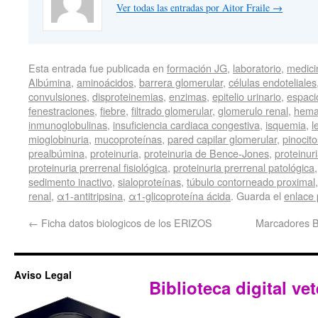
Ver todas las entradas por Aitor Fraile
→
Esta entrada fue publicada en
formación JG
,
laboratorio
,
medici
Albúmina
,
aminoácidos
,
barrera glomerular
,
células endoteliales
convulsiones
,
disproteinemias
,
enzimas
,
epitelio urinario
,
espac
fenestraciones
,
fiebre
,
filtrado glomerular
,
glomerulo renal
,
hema
inmunoglobulinas
,
insuficiencia cardiaca congestiva
,
isquemia
,
l
mioglobinuria
,
mucoproteínas
,
pared capilar glomerular
,
pinocito
prealbúmina
,
proteinuria
,
proteinuria de Bence-Jones
,
proteinur
proteinuria prerrenal fisiológica
,
proteinuria prerrenal patológica
sedimento inactivo
,
sialoproteínas
,
túbulo contorneado proximal
renal
,
α1-antitripsina
,
α1-glicoproteína ácida
. Guarda el
enlace
←
Ficha datos biologicos de los ERIZOS
Marcadores Bi
Aviso Legal
Biblioteca digital vet