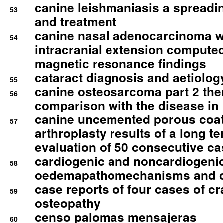
canine leishmaniasis a spreadi
53
and treatment
canine nasal adenocarcinoma wi
54
intracranial extension comput
magnetic resonance findings
cataract diagnosis and aetiolog
55
canine osteosarcoma part 2 th
56
comparison with the disease i
canine uncemented porous coate
57
arthroplasty results of a long t
evaluation of 50 consecutive c
cardiogenic and noncardiogeni
58
oedemapathomechanisms and 
case reports of four cases of c
59
osteopathy
censo palomas mensajeras
60