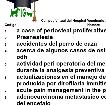
Campus Virtual del Hospital Veterinario 
Codigo
Nombre
a case of periosteal proliferative
1
Preanestesia
2
accidentes del perro de caza
3
acerca de algunos casos de oste
4
odh
actividad peri operatoria del 
5
durante la analgesia preventiva 
actualizaciones en el manejo de 
6
producida por dirofilaria immiti
acute pain management in the p
7
adenocarcinoma metastasico co
8
del encefalo