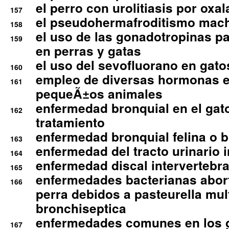
el perro con urolitiasis por oxal
157
el pseudohermafroditismo mac
158
el uso de las gonadotropinas pa
159
en perras y gatas
el uso del sevofluorano en gato
160
empleo de diversas hormonas e
161
pequeÃ±os animales
enfermedad bronquial en el gat
162
tratamiento
enfermedad bronquial felina o br
163
enfermedad del tracto urinario in
164
enfermedad discal intervertebra
165
enfermedades bacterianas abort
166
perra debidos a pasteurella mul
bronchiseptica
enfermedades comunes en los 
167