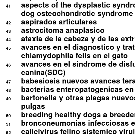
aspects of the dysplastic syndr
41
dog osteochondrotic syndrome
aspirados articulares
42
astrocitoma anaplasico
43
ataxia de la cabeza y de las ex
44
avances en el diagnostico y tra
45
chlamydophila felis en el gato
avances en el sindrome de disf
46
canina(SDC)
babesiosis nuevos avances ter
47
bacterias enteropatogenicas en
48
bartonella y otras plagas nuev
49
pulgas
breeding healthy dogs a breede
50
bronconeumonias infecciosas 
51
calicivirus felino sistemico viru
52