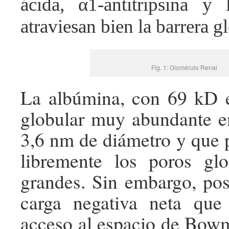
ácida,
α
1-antitripsina y
atraviesan bien la barrera g
Fig. 1: Glomérulo Renal
La albúmina, con 69 kD e
globular muy abundante e
3,6 nm de diámetro y que p
libremente los poros gl
grandes. Sin embargo, po
carga negativa neta que
acceso al espacio de Bow