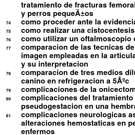
tratamiento de fracturas femoral
y perros pequeÃ±os
como proceder ante la evidencia
74
como realizar una cistocentesis
75
como utilizar un oftalmoscopio 
76
comparacion de las tecnicas de
77
imagen empleadas en la articula
y su interpretacion
comparacion de tres medios di
78
canino en refrigeracion a 5Âºc
complicaciones de la onicectomi
79
complicaciones del tratamiento
80
pseudogestacion en una hembr
complicaciones neurologicas a
81
alteraciones hemostaticas en p
enfermos