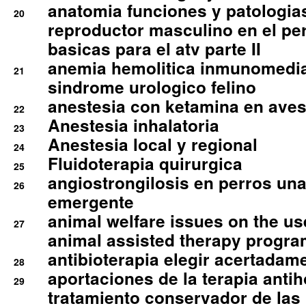
anatomia funciones y patologia
20
reproductor masculino en el per
basicas para el atv parte II
anemia hemolitica inmunomedia
21
sindrome urologico felino
anestesia con ketamina en aves 
22
Anestesia inhalatoria
23
Anestesia local y regional
24
Fluidoterapia quirurgica
25
angiostrongilosis en perros un
26
emergente
animal welfare issues on the use
27
animal assisted therapy progra
antibioterapia elegir acertadam
28
aportaciones de la terapia anti
29
tratamiento conservador de las 