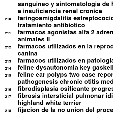
sanguineo y sintomatologia de
a insuficiencia renal cronica
faringoamigdalitis estreptococic
210
tratamiento antibiotico
farmacos agonistas alfa 2 adr
211
animales II
farmacos utilizados en la repro
212
canina
farmacos utilizados en patologia
213
feline dysautonomia key gaske
214
feline ear polyps two case repo
215
pathogenesis chronic otitis med
fibrodisplasia osificante progres
216
fibrosis intersticial pulmonar id
217
highland white terrier
fijacion de la no union del pro
218