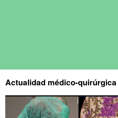
Actualidad médico-quirúrgica 