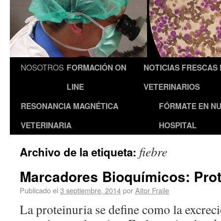
NOSOTROS
FORMACIÓN ON
NOTICIAS FRESCAS
LINE
VETERINARIOS
RESONANCIA MAGNÉTICA
FÓRMATE EN N
VETERINARIA
HOSPITAL
fiebre
Archivo de la etiqueta:
Marcadores Bioquímicos: Prote
Publicado el
3 septiembre, 2014
por
Aitor Fraile
La proteinuria se define como la excrec