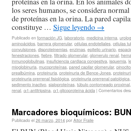
proteínas en la orina. En los animales d
los seres humanos, se considera normal
de proteínas en la orina. La pared capil
constituye …
Sigue leyendo
→
Publicado en
formación JG
,
laboratorio
,
medicina interna
,
urolog
aminoácidos
,
barrera glomerular
,
células endoteliales
,
células t
convulsiones
,
disproteinemias
,
enzimas
,
epitelio urinario
,
espac
fenestraciones
,
fiebre
,
filtrado glomerular
,
glomerulo renal
,
hema
inmunoglobulinas
,
insuficiencia cardiaca congestiva
,
isquemia
,
l
mioglobinuria
,
mucoproteínas
,
pared capilar glomerular
,
pinocito
prealbúmina
,
proteinuria
,
proteinuria de Bence-Jones
,
proteinur
proteinuria prerrenal fisiológica
,
proteinuria prerrenal patológica
sedimento inactivo
,
sialoproteínas
,
túbulo contorneado proximal
renal
,
α1-antitripsina
,
α1-glicoproteína ácida
|
Comentarios des
Marcadores bioquímicos: BUN
Publicado el
26 marzo, 2014
por
Aitor Fraile