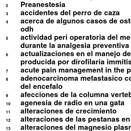
Preanestesia
2
accidentes del perro de caza
3
acerca de algunos casos de oste
4
odh
actividad peri operatoria del 
5
durante la analgesia preventiva 
actualizaciones en el manejo de 
6
producida por dirofilaria immiti
acute pain management in the p
7
adenocarcinoma metastasico co
8
del encefalo
afecciones de la columna verte
9
agenesia de radio en una gata
10
alteraciones de crecimiento
11
alteraciones de las pestanas en
12
alteraciones del magnesio plas
13