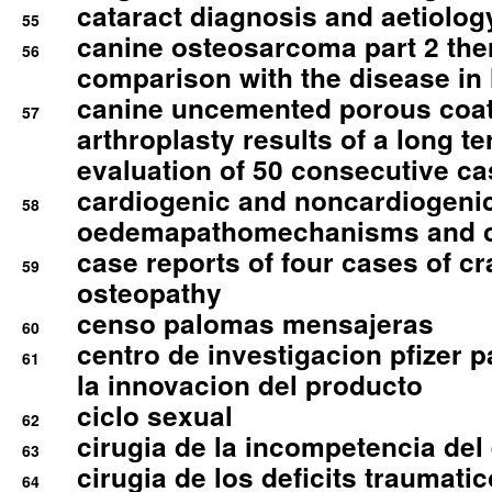
cataract diagnosis and aetiolog
55
canine osteosarcoma part 2 th
56
comparison with the disease i
canine uncemented porous coate
57
arthroplasty results of a long t
evaluation of 50 consecutive c
cardiogenic and noncardiogeni
58
oedemapathomechanisms and 
case reports of four cases of c
59
osteopathy
censo palomas mensajeras
60
centro de investigacion pfizer p
61
la innovacion del producto
ciclo sexual
62
cirugia de la incompetencia del 
63
cirugia de los deficits traumati
64