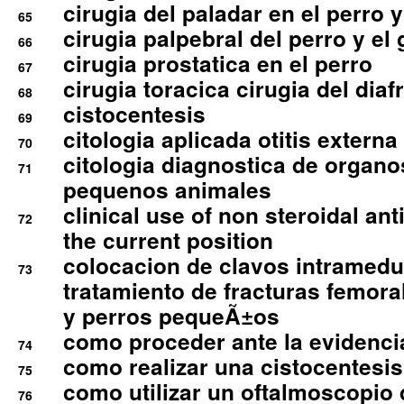
cirugia del paladar en el perro y
65
cirugia palpebral del perro y el 
66
cirugia prostatica en el perro
67
cirugia toracica cirugia del dia
68
cistocentesis
69
citologia aplicada otitis externa
70
citologia diagnostica de organ
71
pequenos animales
clinical use of non steroidal an
72
the current position
colocacion de clavos intramedu
73
tratamiento de fracturas femoral
y perros pequeÃ±os
como proceder ante la evidencia
74
como realizar una cistocentesis
75
como utilizar un oftalmoscopio 
76