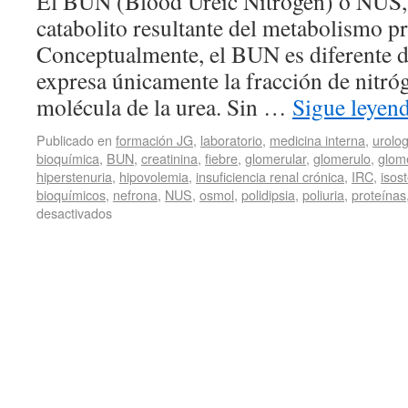
El BUN (Blood Ureic Nitrogen) o NUS, 
catabolito resultante del metabolismo pr
Conceptualmente, el BUN es diferente de
expresa únicamente la fracción de nitró
molécula de la urea. Sin …
Sigue leyen
Publicado en
formación JG
,
laboratorio
,
medicina interna
,
urolog
bioquímica
,
BUN
,
creatinina
,
fiebre
,
glomerular
,
glomerulo
,
glome
hiperstenuria
,
hipovolemia
,
insuficiencia renal crónica
,
IRC
,
isos
bioquímicos
,
nefrona
,
NUS
,
osmol
,
polidipsia
,
poliuria
,
proteínas
desactivados