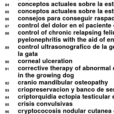
conceptos actuales sobre la este
84
conceptos actuales sobre la este
85
consejos para conseguir raspad
86
control del dolor en el paciente 
87
control of chronic relapsing feli
88
pyelonephritis with the aid of e
control ultrasonografico de la g
89
la gata
corneal ulceration
90
corrective therapy of abnormal
91
in the growing dog
cranio mandibular osteopathy
92
criopreservacion y banco de s
93
criptorquidia ectopia testicular 
94
crisis convulsivas
95
cryptococosis nodular cutanea
96