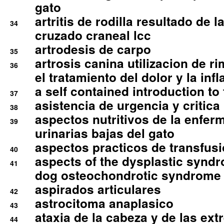
gato
artritis de rodilla resultado de 
34
cruzado craneal lcc
artrodesis de carpo
35
artrosis canina utilizacion de r
36
el tratamiento del dolor y la inf
a self contained introduction to
37
asistencia de urgencia y critica
38
aspectos nutritivos de la enfer
39
urinarias bajas del gato
aspectos practicos de transfus
40
aspects of the dysplastic syndr
41
dog osteochondrotic syndrome
aspirados articulares
42
astrocitoma anaplasico
43
ataxia de la cabeza y de las ex
44