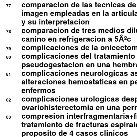
comparacion de las tecnicas de
77
imagen empleadas en la articula
y su interpretacion
comparacion de tres medios di
78
canino en refrigeracion a 5Âºc
complicaciones de la onicectomi
79
complicaciones del tratamiento
80
pseudogestacion en una hembr
complicaciones neurologicas a
81
alteraciones hemostaticas en p
enfermos
complicaciones urologicas des
82
ovariohisterectomia en una per
compresion interfragmentaria+fi
83
tratamiento de fracturas espirale
proposito de 4 casos clinicos