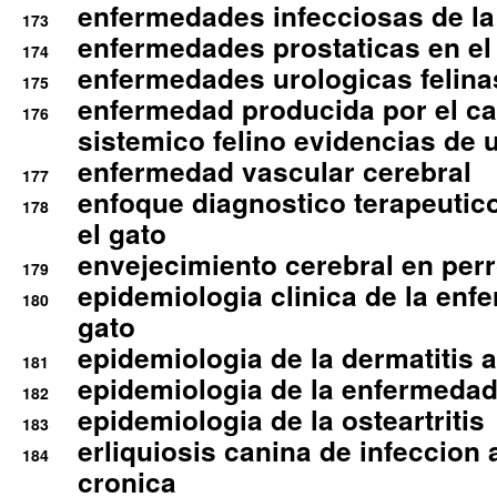
enfermedades infecciosas de la 
173
enfermedades prostaticas en el
174
enfermedades urologicas felina
175
enfermedad producida por el cal
176
sistemico felino evidencias de 
enfermedad vascular cerebral
177
enfoque diagnostico terapeutico 
178
el gato
envejecimiento cerebral en per
179
epidemiologia clinica de la enf
180
gato
epidemiologia de la dermatitis 
181
epidemiologia de la enfermedad
182
epidemiologia de la osteartritis
183
erliquiosis canina de infeccio
184
cronica