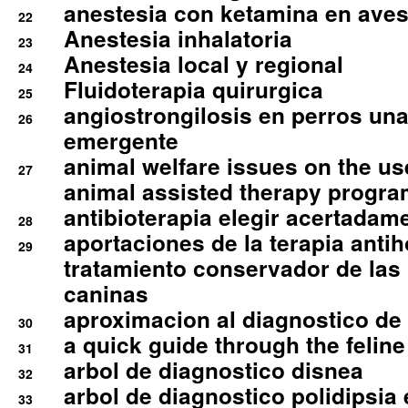
anestesia con ketamina en aves 
22
Anestesia inhalatoria
23
Anestesia local y regional
24
Fluidoterapia quirurgica
25
angiostrongilosis en perros un
26
emergente
animal welfare issues on the use
27
animal assisted therapy progra
antibioterapia elegir acertadam
28
aportaciones de la terapia anti
29
tratamiento conservador de las 
caninas
aproximacion al diagnostico de p
30
a quick guide through the feli
31
arbol de diagnostico disnea
32
arbol de diagnostico polidipsia 
33