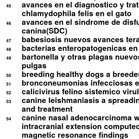
avances en el diagnostico y tra
45
chlamydophila felis en el gato
avances en el sindrome de disf
46
canina(SDC)
babesiosis nuevos avances ter
47
bacterias enteropatogenicas en
48
bartonella y otras plagas nuev
49
pulgas
breeding healthy dogs a breede
50
bronconeumonias infecciosas 
51
calicivirus felino sistemico viru
52
canine leishmaniasis a spreadi
53
and treatment
canine nasal adenocarcinoma wi
54
intracranial extension comput
magnetic resonance findings