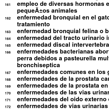
empleo de diversas hormonas e
161
pequeÃ±os animales
enfermedad bronquial en el gat
162
tratamiento
enfermedad bronquial felina o br
163
enfermedad del tracto urinario in
164
enfermedad discal intervertebra
165
enfermedades bacterianas abort
166
perra debidos a pasteurella mul
bronchiseptica
enfermedades comunes en los 
167
enfermedades de la prostata ca
168
enfermedades de la prostata en 
169
enfermedades de las vias urinari
170
enfermedades del oido externo 
171
enfermedades de vias urinarias
172