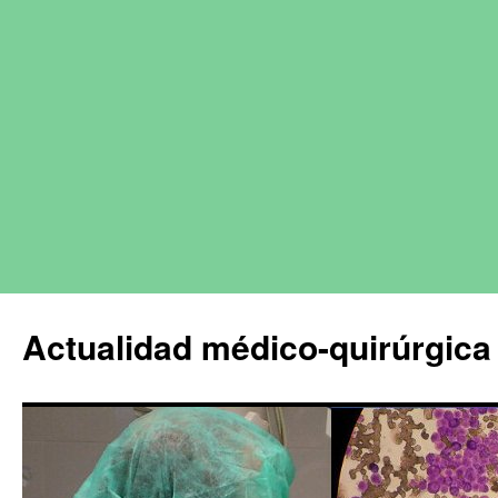
Actualidad médico-quirúrgica 