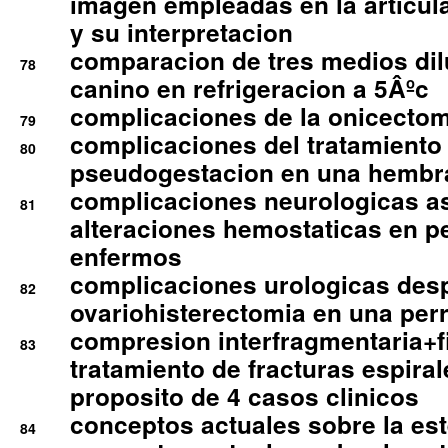
imagen empleadas en la articula
y su interpretacion
comparacion de tres medios di
78
canino en refrigeracion a 5Âºc
complicaciones de la onicectomi
79
complicaciones del tratamiento
80
pseudogestacion en una hembr
complicaciones neurologicas a
81
alteraciones hemostaticas en p
enfermos
complicaciones urologicas des
82
ovariohisterectomia en una per
compresion interfragmentaria+fi
83
tratamiento de fracturas espirale
proposito de 4 casos clinicos
conceptos actuales sobre la este
84