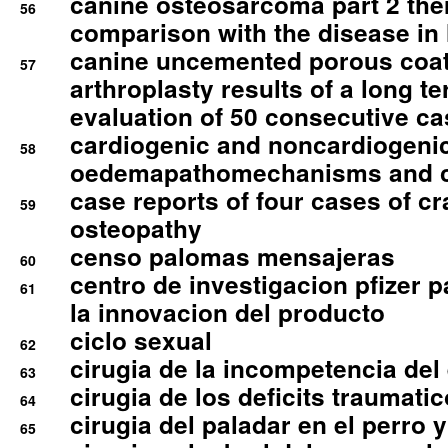
canine osteosarcoma part 2 th
56
comparison with the disease i
canine uncemented porous coate
57
arthroplasty results of a long t
evaluation of 50 consecutive c
cardiogenic and noncardiogeni
58
oedemapathomechanisms and 
case reports of four cases of c
59
osteopathy
censo palomas mensajeras
60
centro de investigacion pfizer p
61
la innovacion del producto
ciclo sexual
62
cirugia de la incompetencia del 
63
cirugia de los deficits traumati
64
cirugia del paladar en el perro y
65