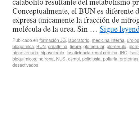
catabolito resultante del metabolismo pr
Conceptualmente, el BUN es diferente de
expresa únicamente la fracción de nitró
molécula de la urea. Sin …
Sigue leyen
Publicado en
formación JG
,
laboratorio
,
medicina interna
,
urolog
bioquímica
,
BUN
,
creatinina
,
fiebre
,
glomerular
,
glomerulo
,
glome
hiperstenuria
,
hipovolemia
,
insuficiencia renal crónica
,
IRC
,
isos
bioquímicos
,
nefrona
,
NUS
,
osmol
,
polidipsia
,
poliuria
,
proteínas
desactivados