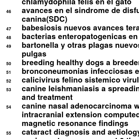
chlamydophila felis en el gato
avances en el sindrome de disf
46
canina(SDC)
babesiosis nuevos avances ter
47
bacterias enteropatogenicas en
48
bartonella y otras plagas nuev
49
pulgas
breeding healthy dogs a breede
50
bronconeumonias infecciosas 
51
calicivirus felino sistemico viru
52
canine leishmaniasis a spreadi
53
and treatment
canine nasal adenocarcinoma wi
54
intracranial extension comput
magnetic resonance findings
cataract diagnosis and aetiolog
55