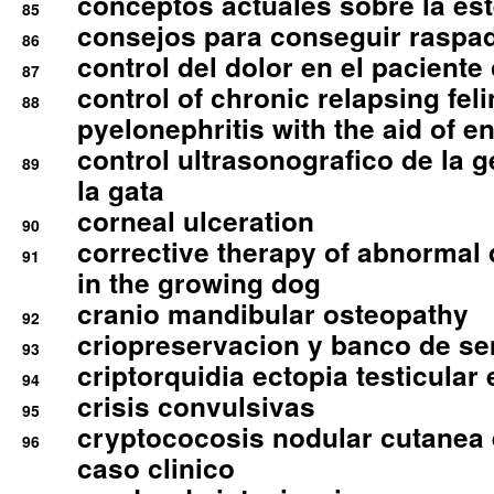
conceptos actuales sobre la este
85
consejos para conseguir raspad
86
control del dolor en el paciente 
87
control of chronic relapsing feli
88
pyelonephritis with the aid of e
control ultrasonografico de la g
89
la gata
corneal ulceration
90
corrective therapy of abnormal
91
in the growing dog
cranio mandibular osteopathy
92
criopreservacion y banco de s
93
criptorquidia ectopia testicular 
94
crisis convulsivas
95
cryptococosis nodular cutanea
96
caso clinico