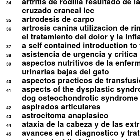
artritis de rodilla resultado de 
34
cruzado craneal lcc
artrodesis de carpo
35
artrosis canina utilizacion de r
36
el tratamiento del dolor y la inf
a self contained introduction to
37
asistencia de urgencia y critica
38
aspectos nutritivos de la enfer
39
urinarias bajas del gato
aspectos practicos de transfus
40
aspects of the dysplastic syndr
41
dog osteochondrotic syndrome
aspirados articulares
42
astrocitoma anaplasico
43
ataxia de la cabeza y de las ex
44
avances en el diagnostico y tra
45