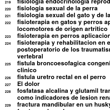
fisiologia endocrinologia reprod
219
fisiologia sexual de la perra
220
fisiologia sexual del gato y de l
221
fisioterapia en gatos y perros a
222
locomotores de origen artritico
fisioterapia en perros aplicacio
223
fisioterapia y rehabilitacion en 
224
postoperatorio de los traumati
vertebral
fistula broncoesofagica congen
225
clinico
fistula uretro rectal en el perro
226
El dolor
227
fosfatasa alcalina y glutamil tr
228
como indicadores de lesion ren
fractura mandibular en un husk
229