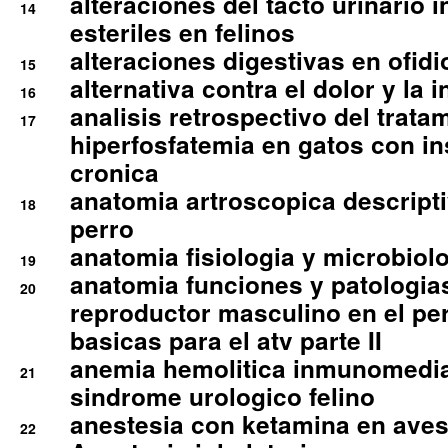
alteraciones del tacto urinario in
14
esteriles en felinos
alteraciones digestivas en ofidi
15
alternativa contra el dolor y la 
16
analisis retrospectivo del tratam
17
hiperfosfatemia en gatos con in
cronica
anatomia artroscopica descriptiv
18
perro
anatomia fisiologia y microbiolo
19
anatomia funciones y patologia
20
reproductor masculino en el per
basicas para el atv parte II
anemia hemolitica inmunomedia
21
sindrome urologico felino
anestesia con ketamina en aves 
22