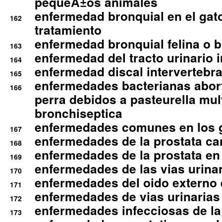
pequeÃ±os animales
enfermedad bronquial en el gat
162
tratamiento
enfermedad bronquial felina o br
163
enfermedad del tracto urinario in
164
enfermedad discal intervertebra
165
enfermedades bacterianas abort
166
perra debidos a pasteurella mul
bronchiseptica
enfermedades comunes en los 
167
enfermedades de la prostata ca
168
enfermedades de la prostata en 
169
enfermedades de las vias urinari
170
enfermedades del oido externo 
171
enfermedades de vias urinarias
172
enfermedades infecciosas de la 
173