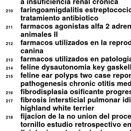
a insuficiencia renal cronica
faringoamigdalitis estreptococic
210
tratamiento antibiotico
farmacos agonistas alfa 2 adr
211
animales II
farmacos utilizados en la repro
212
canina
farmacos utilizados en patologia
213
feline dysautonomia key gaske
214
feline ear polyps two case repo
215
pathogenesis chronic otitis med
fibrodisplasia osificante progres
216
fibrosis intersticial pulmonar id
217
highland white terrier
fijacion de la no union del pro
218
tornillo estudio retrospectivo e