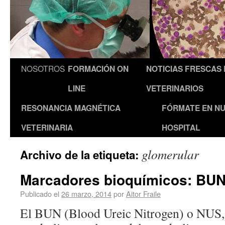
NOSOTROS
FORMACIÓN ON
NOTICIAS FRESCAS
LINE
VETERINARIOS
RESONANCIA MAGNÉTICA
FÓRMATE EN N
VETERINARIA
HOSPITAL
glomerular
Archivo de la etiqueta:
Marcadores bioquímicos: BUN
Publicado el
26 marzo, 2014
por
Aitor Fraile
El BUN (Blood Ureic Nitrogen) o NUS, 