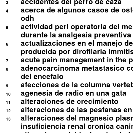
accidentes del perro de caza
3
acerca de algunos casos de oste
4
odh
actividad peri operatoria del 
5
durante la analgesia preventiva 
actualizaciones en el manejo de 
6
producida por dirofilaria immiti
acute pain management in the p
7
adenocarcinoma metastasico co
8
del encefalo
afecciones de la columna verte
9
agenesia de radio en una gata
10
alteraciones de crecimiento
11
alteraciones de las pestanas en
12
alteraciones del magnesio plas
13
insuficiencia renal cronica cani