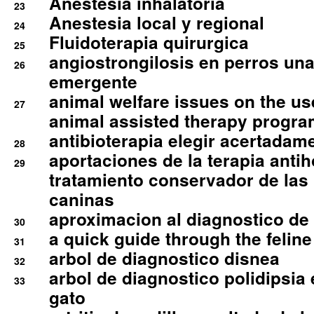
Anestesia inhalatoria
23
Anestesia local y regional
24
Fluidoterapia quirurgica
25
angiostrongilosis en perros un
26
emergente
animal welfare issues on the use
27
animal assisted therapy progra
antibioterapia elegir acertadam
28
aportaciones de la terapia anti
29
tratamiento conservador de las 
caninas
aproximacion al diagnostico de p
30
a quick guide through the feli
31
arbol de diagnostico disnea
32
arbol de diagnostico polidipsia 
33
gato