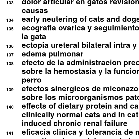
dolor articular en gatos revisio
133
causas
early neutering of cats and dog
134
ecografia ovarica y seguimiento
135
la gata
ectopia ureteral bilateral intra 
136
edema pulmonar
137
efecto de la administracion pre
138
sobre la hemostasia y la funcion
perro
efectos sinergicos de miconazol
139
sobre los microorganismos pa
effects of dietary protein and cal
140
clinically normal cats and in cat
induced chronic renal failure
eficacia clinica y tolerancia d
141