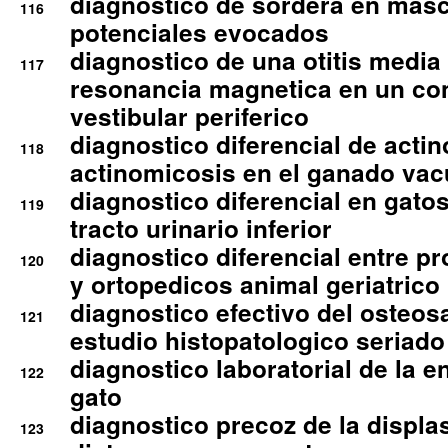
diagnostico de sordera en mas
116
potenciales evocados
diagnostico de una otitis media
117
resonancia magnetica en un co
vestibular periferico
diagnostico diferencial de actin
118
actinomicosis en el ganado va
diagnostico diferencial en gato
119
tracto urinario inferior
diagnostico diferencial entre 
120
y ortopedicos animal geriatrico
diagnostico efectivo del osteo
121
estudio histopatologico seriado
diagnostico laboratorial de la e
122
gato
diagnostico precoz de la displa
123