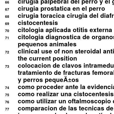
cirugia palpebral del perro y el 
66
cirugia prostatica en el perro
67
cirugia toracica cirugia del dia
68
cistocentesis
69
citologia aplicada otitis externa
70
citologia diagnostica de organ
71
pequenos animales
clinical use of non steroidal an
72
the current position
colocacion de clavos intramedu
73
tratamiento de fracturas femoral
y perros pequeÃ±os
como proceder ante la evidencia
74
como realizar una cistocentesis
75
como utilizar un oftalmoscopio 
76
comparacion de las tecnicas de
77