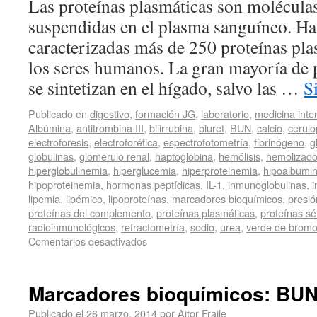
Las proteínas plasmáticas son molécula
suspendidas en el plasma sanguíneo. Has
caracterizadas más de 250 proteínas pla
los seres humanos. La gran mayoría de 
se sintetizan en el hígado, salvo las …
S
Publicado en
digestivo
,
formación JG
,
laboratorio
,
medicina inte
Albúmina
,
antitrombina III
,
bilirrubina
,
biuret
,
BUN
,
calcio
,
cerul
electroforesis
,
electroforética
,
espectrofotometría
,
fibrinógeno
,
g
globulinas
,
glomerulo renal
,
haptoglobina
,
hemólisis
,
hemolizad
hiperglobulinemia
,
hiperglucemia
,
hiperproteinemia
,
hipoalbumi
hipoproteinemia
,
hormonas peptídicas
,
IL-1
,
inmunoglobulinas
,
lipemia
,
lipémico
,
lipoproteínas
,
marcadores bioquímicos
,
presió
proteínas del complemento
,
proteínas plasmáticas
,
proteínas sé
radioinmunológicos
,
refractometría
,
sodio
,
urea
,
verde de bromo
Comentarios desactivados
Marcadores bioquímicos: BUN
Publicado el
26 marzo, 2014
por
Aitor Fraile