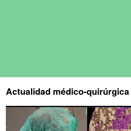
Actualidad médico-quirúrgica 