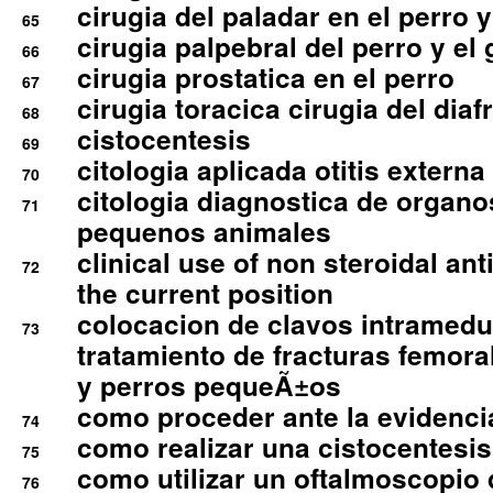
cirugia del paladar en el perro y
65
cirugia palpebral del perro y el 
66
cirugia prostatica en el perro
67
cirugia toracica cirugia del dia
68
cistocentesis
69
citologia aplicada otitis externa
70
citologia diagnostica de organ
71
pequenos animales
clinical use of non steroidal an
72
the current position
colocacion de clavos intramedu
73
tratamiento de fracturas femoral
y perros pequeÃ±os
como proceder ante la evidencia
74
como realizar una cistocentesis
75
como utilizar un oftalmoscopio 
76