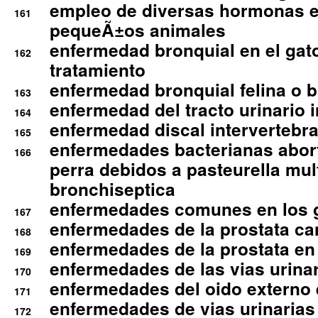
empleo de diversas hormonas e
161
pequeÃ±os animales
enfermedad bronquial en el gat
162
tratamiento
enfermedad bronquial felina o br
163
enfermedad del tracto urinario in
164
enfermedad discal intervertebra
165
enfermedades bacterianas abort
166
perra debidos a pasteurella mul
bronchiseptica
enfermedades comunes en los 
167
enfermedades de la prostata ca
168
enfermedades de la prostata en 
169
enfermedades de las vias urinari
170
enfermedades del oido externo 
171
enfermedades de vias urinarias
172