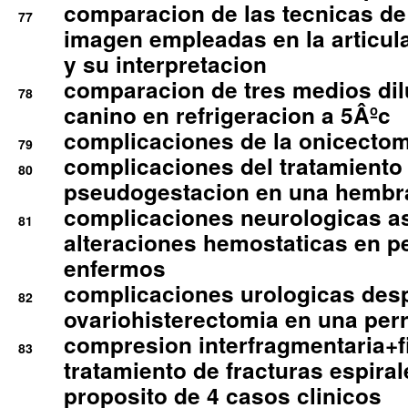
comparacion de las tecnicas de
77
imagen empleadas en la articula
y su interpretacion
comparacion de tres medios di
78
canino en refrigeracion a 5Âºc
complicaciones de la onicectomi
79
complicaciones del tratamiento
80
pseudogestacion en una hembr
complicaciones neurologicas a
81
alteraciones hemostaticas en p
enfermos
complicaciones urologicas des
82
ovariohisterectomia en una per
compresion interfragmentaria+fi
83
tratamiento de fracturas espirale
proposito de 4 casos clinicos