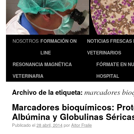
NOSOTROS
FORMACIÓN ON
NOTICIAS FRESCAS
LINE
VETERINARIOS
RESONANCIA MAGNÉTICA
FÓRMATE EN N
VETERINARIA
HOSPITAL
marcadores bio
Archivo de la etiqueta:
Marcadores bioquímicos: Prot
Albúmina y Globulinas Séricas
Publicado el
28 abril, 2014
por
Aitor Fraile