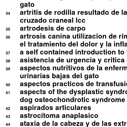
gato
artritis de rodilla resultado de 
34
cruzado craneal lcc
artrodesis de carpo
35
artrosis canina utilizacion de r
36
el tratamiento del dolor y la inf
a self contained introduction to
37
asistencia de urgencia y critica
38
aspectos nutritivos de la enfer
39
urinarias bajas del gato
aspectos practicos de transfus
40
aspects of the dysplastic syndr
41
dog osteochondrotic syndrome
aspirados articulares
42
astrocitoma anaplasico
43
ataxia de la cabeza y de las ex
44