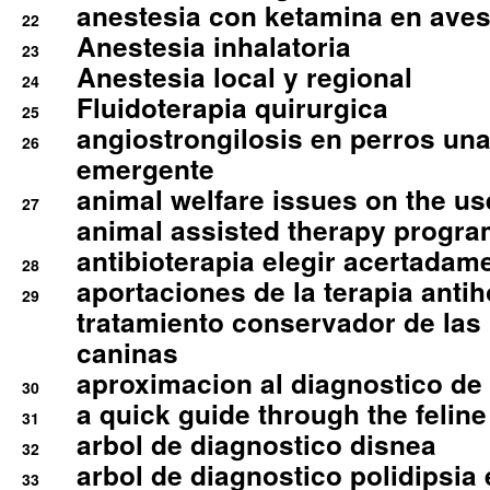
anestesia con ketamina en aves 
22
Anestesia inhalatoria
23
Anestesia local y regional
24
Fluidoterapia quirurgica
25
angiostrongilosis en perros un
26
emergente
animal welfare issues on the use
27
animal assisted therapy progra
antibioterapia elegir acertadam
28
aportaciones de la terapia anti
29
tratamiento conservador de las 
caninas
aproximacion al diagnostico de p
30
a quick guide through the feli
31
arbol de diagnostico disnea
32
arbol de diagnostico polidipsia 
33