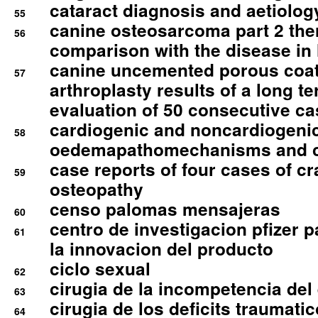
cataract diagnosis and aetiolog
55
canine osteosarcoma part 2 th
56
comparison with the disease i
canine uncemented porous coate
57
arthroplasty results of a long t
evaluation of 50 consecutive c
cardiogenic and noncardiogeni
58
oedemapathomechanisms and 
case reports of four cases of c
59
osteopathy
censo palomas mensajeras
60
centro de investigacion pfizer p
61
la innovacion del producto
ciclo sexual
62
cirugia de la incompetencia del 
63
cirugia de los deficits traumati
64