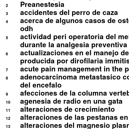
Preanestesia
2
accidentes del perro de caza
3
acerca de algunos casos de oste
4
odh
actividad peri operatoria del 
5
durante la analgesia preventiva 
actualizaciones en el manejo de 
6
producida por dirofilaria immiti
acute pain management in the p
7
adenocarcinoma metastasico co
8
del encefalo
afecciones de la columna verte
9
agenesia de radio en una gata
10
alteraciones de crecimiento
11
alteraciones de las pestanas en
12
alteraciones del magnesio plas
13