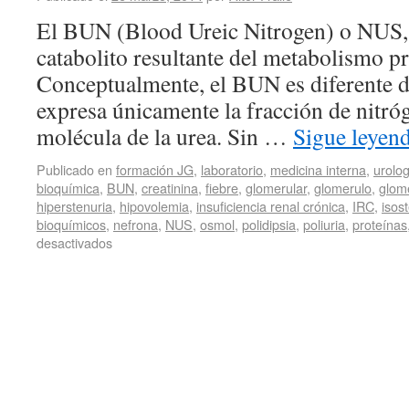
El BUN (Blood Ureic Nitrogen) o NUS, 
catabolito resultante del metabolismo pr
Conceptualmente, el BUN es diferente de
expresa únicamente la fracción de nitró
molécula de la urea. Sin …
Sigue leyen
Publicado en
formación JG
,
laboratorio
,
medicina interna
,
urolog
bioquímica
,
BUN
,
creatinina
,
fiebre
,
glomerular
,
glomerulo
,
glome
hiperstenuria
,
hipovolemia
,
insuficiencia renal crónica
,
IRC
,
isos
bioquímicos
,
nefrona
,
NUS
,
osmol
,
polidipsia
,
poliuria
,
proteínas
desactivados