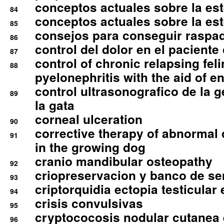
conceptos actuales sobre la este
84
conceptos actuales sobre la este
85
consejos para conseguir raspad
86
control del dolor en el paciente 
87
control of chronic relapsing feli
88
pyelonephritis with the aid of e
control ultrasonografico de la g
89
la gata
corneal ulceration
90
corrective therapy of abnormal
91
in the growing dog
cranio mandibular osteopathy
92
criopreservacion y banco de s
93
criptorquidia ectopia testicular 
94
crisis convulsivas
95
cryptococosis nodular cutanea
96