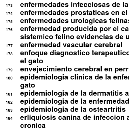
enfermedades infecciosas de la 
173
enfermedades prostaticas en el
174
enfermedades urologicas felina
175
enfermedad producida por el cal
176
sistemico felino evidencias de 
enfermedad vascular cerebral
177
enfoque diagnostico terapeutico 
178
el gato
envejecimiento cerebral en per
179
epidemiologia clinica de la enf
180
gato
epidemiologia de la dermatitis 
181
epidemiologia de la enfermedad
182
epidemiologia de la osteartritis
183
erliquiosis canina de infeccio
184
cronica