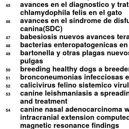
avances en el diagnostico y tra
45
chlamydophila felis en el gato
avances en el sindrome de disf
46
canina(SDC)
babesiosis nuevos avances ter
47
bacterias enteropatogenicas en
48
bartonella y otras plagas nuev
49
pulgas
breeding healthy dogs a breede
50
bronconeumonias infecciosas 
51
calicivirus felino sistemico viru
52
canine leishmaniasis a spreadi
53
and treatment
canine nasal adenocarcinoma wi
54
intracranial extension comput
magnetic resonance findings