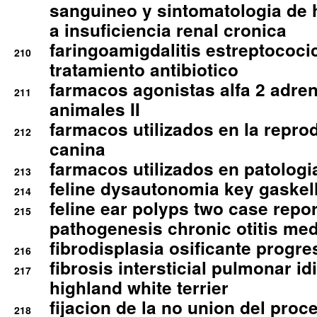
sanguineo y sintomatologia de
a insuficiencia renal cronica
faringoamigdalitis estreptococic
210
tratamiento antibiotico
farmacos agonistas alfa 2 adr
211
animales II
farmacos utilizados en la repro
212
canina
farmacos utilizados en patologia
213
feline dysautonomia key gaske
214
feline ear polyps two case repo
215
pathogenesis chronic otitis med
fibrodisplasia osificante progres
216
fibrosis intersticial pulmonar id
217
highland white terrier
fijacion de la no union del pro
218