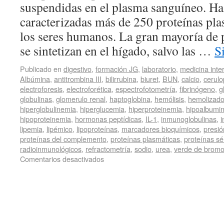
suspendidas en el plasma sanguíneo. Has
caracterizadas más de 250 proteínas pla
los seres humanos. La gran mayoría de 
se sintetizan en el hígado, salvo las …
S
Publicado en
digestivo
,
formación JG
,
laboratorio
,
medicina inte
Albúmina
,
antitrombina III
,
bilirrubina
,
biuret
,
BUN
,
calcio
,
cerul
electroforesis
,
electroforética
,
espectrofotometría
,
fibrinógeno
,
g
globulinas
,
glomerulo renal
,
haptoglobina
,
hemólisis
,
hemolizad
hiperglobulinemia
,
hiperglucemia
,
hiperproteinemia
,
hipoalbumi
hipoproteinemia
,
hormonas peptídicas
,
IL-1
,
inmunoglobulinas
,
lipemia
,
lipémico
,
lipoproteínas
,
marcadores bioquímicos
,
presió
proteínas del complemento
,
proteínas plasmáticas
,
proteínas sé
radioinmunológicos
,
refractometría
,
sodio
,
urea
,
verde de bromo
Comentarios desactivados