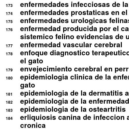
enfermedades infecciosas de la 
173
enfermedades prostaticas en el
174
enfermedades urologicas felina
175
enfermedad producida por el cal
176
sistemico felino evidencias de 
enfermedad vascular cerebral
177
enfoque diagnostico terapeutico 
178
el gato
envejecimiento cerebral en per
179
epidemiologia clinica de la enf
180
gato
epidemiologia de la dermatitis 
181
epidemiologia de la enfermedad
182
epidemiologia de la osteartritis
183
erliquiosis canina de infeccio
184
cronica