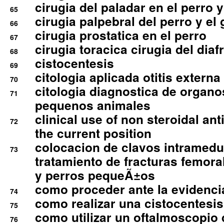
cirugia del paladar en el perro y
65
cirugia palpebral del perro y el 
66
cirugia prostatica en el perro
67
cirugia toracica cirugia del dia
68
cistocentesis
69
citologia aplicada otitis externa
70
citologia diagnostica de organ
71
pequenos animales
clinical use of non steroidal an
72
the current position
colocacion de clavos intramedu
73
tratamiento de fracturas femoral
y perros pequeÃ±os
como proceder ante la evidencia
74
como realizar una cistocentesis
75
como utilizar un oftalmoscopio 
76