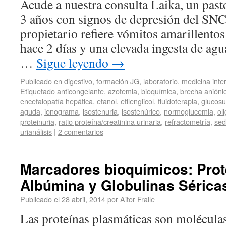
Acude a nuestra consulta Laika, un pas
3 años con signos de depresión del SNC
propietario refiere vómitos amarillento
hace 2 días y una elevada ingesta de agu
…
Sigue leyendo
→
Publicado en
digestivo
,
formación JG
,
laboratorio
,
medicina inte
Etiquetado
anticongelante
,
azotemia
,
bioquímica
,
brecha anióni
encefalopatía hepática
,
etanol
,
etilenglicol
,
fluidoterapia
,
glucosu
aguda
,
ionograma
,
isostenuria
,
isostenúrico
,
normoglucemia
,
ol
proteinuria
,
ratio proteína/creatinina urinaria
,
refractometría
,
sed
urianálisis
|
2 comentarios
Marcadores bioquímicos: Prot
Albúmina y Globulinas Séricas
Publicado el
28 abril, 2014
por
Aitor Fraile
Las proteínas plasmáticas son molécula