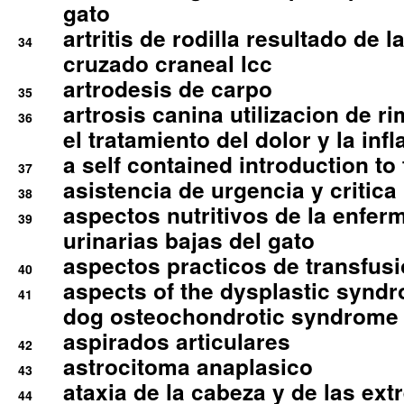
gato
artritis de rodilla resultado de 
34
cruzado craneal lcc
artrodesis de carpo
35
artrosis canina utilizacion de r
36
el tratamiento del dolor y la inf
a self contained introduction to
37
asistencia de urgencia y critica
38
aspectos nutritivos de la enfer
39
urinarias bajas del gato
aspectos practicos de transfus
40
aspects of the dysplastic syndr
41
dog osteochondrotic syndrome
aspirados articulares
42
astrocitoma anaplasico
43
ataxia de la cabeza y de las ex
44