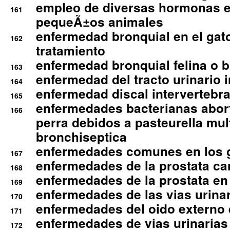
empleo de diversas hormonas e
161
pequeÃ±os animales
enfermedad bronquial en el gat
162
tratamiento
enfermedad bronquial felina o br
163
enfermedad del tracto urinario in
164
enfermedad discal intervertebra
165
enfermedades bacterianas abort
166
perra debidos a pasteurella mul
bronchiseptica
enfermedades comunes en los 
167
enfermedades de la prostata ca
168
enfermedades de la prostata en 
169
enfermedades de las vias urinari
170
enfermedades del oido externo 
171
enfermedades de vias urinarias
172