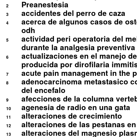
Preanestesia
2
accidentes del perro de caza
3
acerca de algunos casos de oste
4
odh
actividad peri operatoria del 
5
durante la analgesia preventiva 
actualizaciones en el manejo de 
6
producida por dirofilaria immiti
acute pain management in the p
7
adenocarcinoma metastasico co
8
del encefalo
afecciones de la columna verte
9
agenesia de radio en una gata
10
alteraciones de crecimiento
11
alteraciones de las pestanas en
12
alteraciones del magnesio plas
13