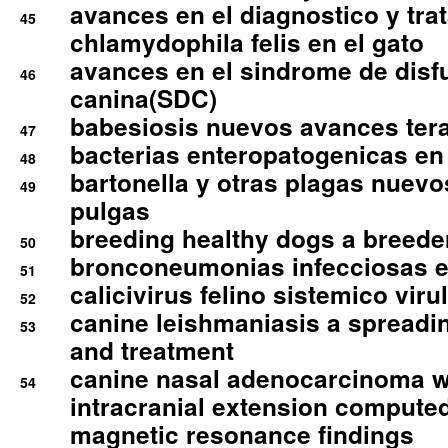
avances en el diagnostico y tra
45
chlamydophila felis en el gato
avances en el sindrome de disf
46
canina(SDC)
babesiosis nuevos avances ter
47
bacterias enteropatogenicas en
48
bartonella y otras plagas nuev
49
pulgas
breeding healthy dogs a breede
50
bronconeumonias infecciosas 
51
calicivirus felino sistemico viru
52
canine leishmaniasis a spreadi
53
and treatment
canine nasal adenocarcinoma wi
54
intracranial extension comput
magnetic resonance findings