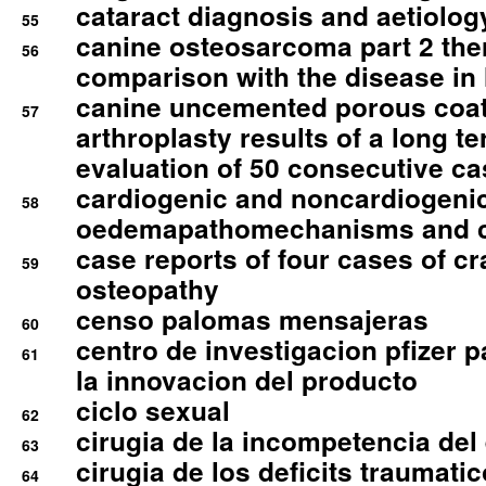
cataract diagnosis and aetiolog
55
canine osteosarcoma part 2 th
56
comparison with the disease i
canine uncemented porous coate
57
arthroplasty results of a long t
evaluation of 50 consecutive c
cardiogenic and noncardiogeni
58
oedemapathomechanisms and 
case reports of four cases of c
59
osteopathy
censo palomas mensajeras
60
centro de investigacion pfizer p
61
la innovacion del producto
ciclo sexual
62
cirugia de la incompetencia del 
63
cirugia de los deficits traumati
64