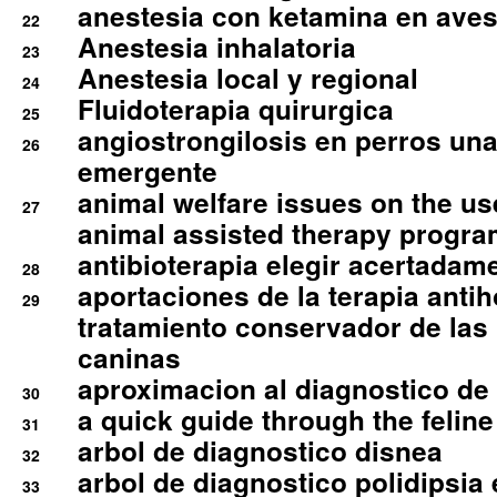
anestesia con ketamina en aves 
22
Anestesia inhalatoria
23
Anestesia local y regional
24
Fluidoterapia quirurgica
25
angiostrongilosis en perros un
26
emergente
animal welfare issues on the use
27
animal assisted therapy progra
antibioterapia elegir acertadam
28
aportaciones de la terapia anti
29
tratamiento conservador de las 
caninas
aproximacion al diagnostico de p
30
a quick guide through the feli
31
arbol de diagnostico disnea
32
arbol de diagnostico polidipsia 
33