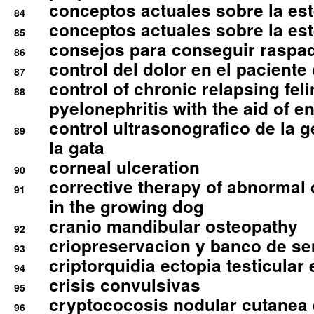
conceptos actuales sobre la este
84
conceptos actuales sobre la este
85
consejos para conseguir raspad
86
control del dolor en el paciente 
87
control of chronic relapsing feli
88
pyelonephritis with the aid of e
control ultrasonografico de la g
89
la gata
corneal ulceration
90
corrective therapy of abnormal
91
in the growing dog
cranio mandibular osteopathy
92
criopreservacion y banco de s
93
criptorquidia ectopia testicular 
94
crisis convulsivas
95
cryptococosis nodular cutanea
96