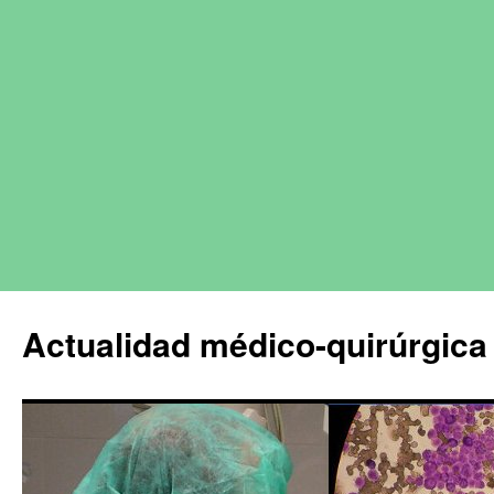
Actualidad médico-quirúrgica 