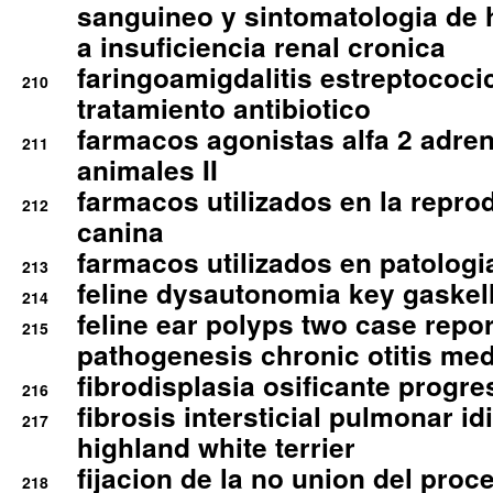
sanguineo y sintomatologia de
a insuficiencia renal cronica
faringoamigdalitis estreptococic
210
tratamiento antibiotico
farmacos agonistas alfa 2 adr
211
animales II
farmacos utilizados en la repro
212
canina
farmacos utilizados en patologia
213
feline dysautonomia key gaske
214
feline ear polyps two case repo
215
pathogenesis chronic otitis med
fibrodisplasia osificante progres
216
fibrosis intersticial pulmonar id
217
highland white terrier
fijacion de la no union del pro
218