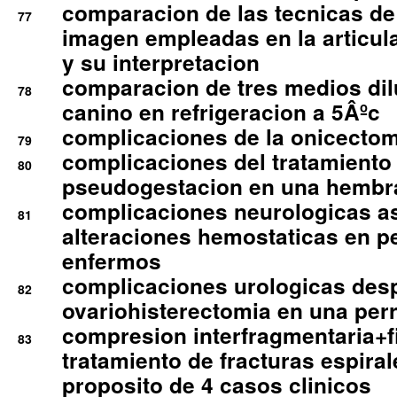
comparacion de las tecnicas de
77
imagen empleadas en la articula
y su interpretacion
comparacion de tres medios di
78
canino en refrigeracion a 5Âºc
complicaciones de la onicectomi
79
complicaciones del tratamiento
80
pseudogestacion en una hembr
complicaciones neurologicas a
81
alteraciones hemostaticas en p
enfermos
complicaciones urologicas des
82
ovariohisterectomia en una per
compresion interfragmentaria+fi
83
tratamiento de fracturas espirale
proposito de 4 casos clinicos