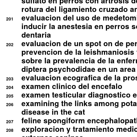
sulfato en perros con artrosis d
rotura del ligamiento cruzado an
evaluacion del uso de medetomi
201
inducir la anestesia en perros 
dentaria
evaluacion de un spot on de per
202
prevencion de la leishmaniosis 
sobre la prevalencia de la enfe
diptera psychodidae en un are
evaluacion ecografica de la pro
203
examen clinico del encefalo
204
examen testicular diagnostico 
205
examining the links among pota
206
disease in the cat
feline spongiform encephalopa
207
exploracion y tratamiento medico
208