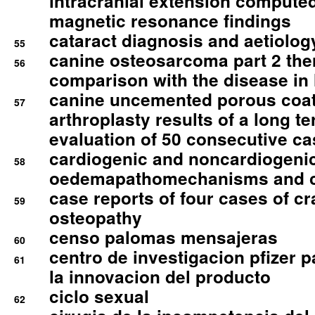
intracranial extension comput
magnetic resonance findings
cataract diagnosis and aetiolog
55
canine osteosarcoma part 2 th
56
comparison with the disease i
canine uncemented porous coate
57
arthroplasty results of a long t
evaluation of 50 consecutive c
cardiogenic and noncardiogeni
58
oedemapathomechanisms and 
case reports of four cases of c
59
osteopathy
censo palomas mensajeras
60
centro de investigacion pfizer p
61
la innovacion del producto
ciclo sexual
62