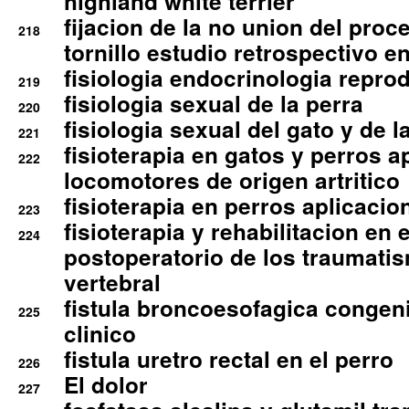
highland white terrier
fijacion de la no union del pro
218
tornillo estudio retrospectivo e
fisiologia endocrinologia reprod
219
fisiologia sexual de la perra
220
fisiologia sexual del gato y de l
221
fisioterapia en gatos y perros a
222
locomotores de origen artritico
fisioterapia en perros aplicacio
223
fisioterapia y rehabilitacion en 
224
postoperatorio de los traumati
vertebral
fistula broncoesofagica congen
225
clinico
fistula uretro rectal en el perro
226
El dolor
227