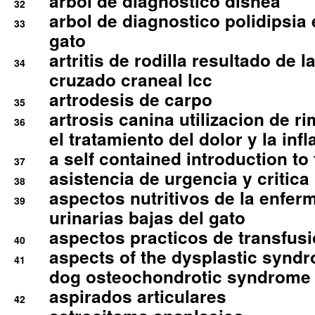
arbol de diagnostico disnea
32
arbol de diagnostico polidipsia 
33
gato
artritis de rodilla resultado de 
34
cruzado craneal lcc
artrodesis de carpo
35
artrosis canina utilizacion de r
36
el tratamiento del dolor y la inf
a self contained introduction to
37
asistencia de urgencia y critica
38
aspectos nutritivos de la enfer
39
urinarias bajas del gato
aspectos practicos de transfus
40
aspects of the dysplastic syndr
41
dog osteochondrotic syndrome
aspirados articulares
42