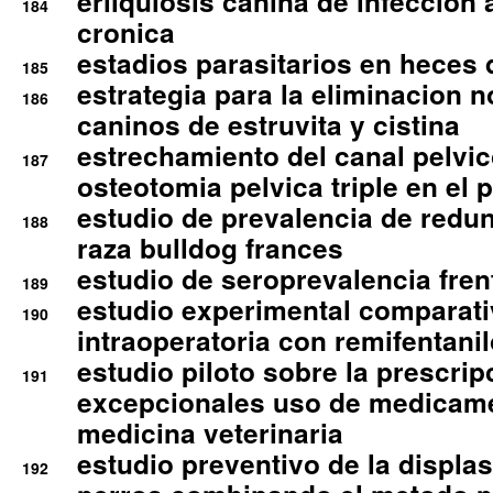
erliquiosis canina de infeccio
184
cronica
estadios parasitarios en heces 
185
estrategia para la eliminacion n
186
caninos de estruvita y cistina
estrechamiento del canal pelvi
187
osteotomia pelvica triple en el 
estudio de prevalencia de redun
188
raza bulldog frances
estudio de seroprevalencia frent
189
estudio experimental comparati
190
intraoperatoria con remifentanil
estudio piloto sobre la prescrip
191
excepcionales uso de medicam
medicina veterinaria
estudio preventivo de la displa
192