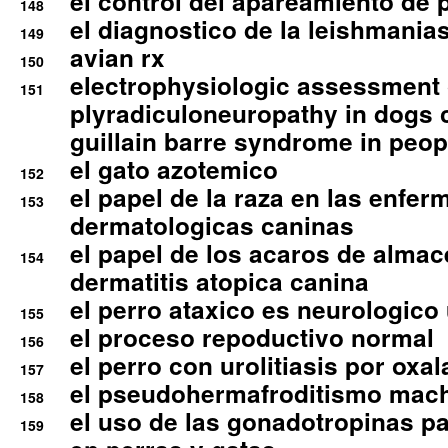
el control del apareamiento de 
148
el diagnostico de la leishmania
149
avian rx
150
electrophysiologic assessment 
151
plyradiculoneuropathy in dogs 
guillain barre syndrome in peop
el gato azotemico
152
el papel de la raza en las enfe
153
dermatologicas caninas
el papel de los acaros de alma
154
dermatitis atopica canina
el perro ataxico es neurologico
155
el proceso repoductivo normal
156
el perro con urolitiasis por oxal
157
el pseudohermafroditismo mac
158
el uso de las gonadotropinas pa
159