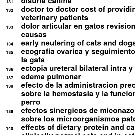
disuria canina
131
doctor to doctor cost of providi
132
veterinary patients
dolor articular en gatos revisio
133
causas
early neutering of cats and dog
134
ecografia ovarica y seguimiento
135
la gata
ectopia ureteral bilateral intra 
136
edema pulmonar
137
efecto de la administracion pre
138
sobre la hemostasia y la funcion
perro
efectos sinergicos de miconazol
139
sobre los microorganismos pa
effects of dietary protein and cal
140