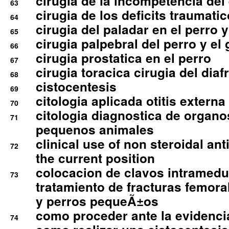
cirugia de la incompetencia del 
63
cirugia de los deficits traumati
64
cirugia del paladar en el perro y
65
cirugia palpebral del perro y el 
66
cirugia prostatica en el perro
67
cirugia toracica cirugia del dia
68
cistocentesis
69
citologia aplicada otitis externa
70
citologia diagnostica de organ
71
pequenos animales
clinical use of non steroidal an
72
the current position
colocacion de clavos intramedu
73
tratamiento de fracturas femoral
y perros pequeÃ±os
como proceder ante la evidencia
74