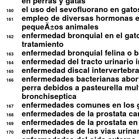
en perras y gatas
el uso del sevofluorano en gato
160
empleo de diversas hormonas e
161
pequeÃ±os animales
enfermedad bronquial en el gat
162
tratamiento
enfermedad bronquial felina o br
163
enfermedad del tracto urinario in
164
enfermedad discal intervertebra
165
enfermedades bacterianas abort
166
perra debidos a pasteurella mul
bronchiseptica
enfermedades comunes en los 
167
enfermedades de la prostata ca
168
enfermedades de la prostata en 
169
enfermedades de las vias urinari
170