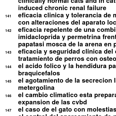
clinically normal cats and in cat
induced chronic renal failure
eficacia clinica y tolerancia d
141
con alteraciones del aparato l
eficacia repelente de una comb
142
imidacloprida y permetrina fre
papatasi mosca de la arena en 
eficacia y seguridad clinica del
143
tratamiento de perros con osteoa
el acido folico y la hendidura pa
144
braquicefalos
el agotamiento de la secrecion l
145
metergolina
el cambio climatico esta prepar
146
expansion de las cvbd
el caso de el gato con molestias
147