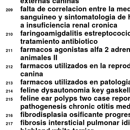
externas caninas
falta de correlacion entre la me
209
sanguineo y sintomatologia de
a insuficiencia renal cronica
faringoamigdalitis estreptococic
210
tratamiento antibiotico
farmacos agonistas alfa 2 adr
211
animales II
farmacos utilizados en la repro
212
canina
farmacos utilizados en patologia
213
feline dysautonomia key gaske
214
feline ear polyps two case repo
215
pathogenesis chronic otitis med
fibrodisplasia osificante progres
216
fibrosis intersticial pulmonar id
217