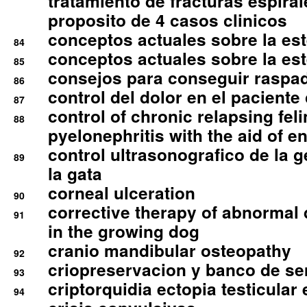
tratamiento de fracturas espirale
proposito de 4 casos clinicos
conceptos actuales sobre la este
84
conceptos actuales sobre la este
85
consejos para conseguir raspad
86
control del dolor en el paciente 
87
control of chronic relapsing feli
88
pyelonephritis with the aid of e
control ultrasonografico de la g
89
la gata
corneal ulceration
90
corrective therapy of abnormal
91
in the growing dog
cranio mandibular osteopathy
92
criopreservacion y banco de s
93
criptorquidia ectopia testicular 
94