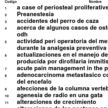
Codigo
Nombre
a case of periosteal proliferative
1
Preanestesia
2
accidentes del perro de caza
3
acerca de algunos casos de oste
4
odh
actividad peri operatoria del 
5
durante la analgesia preventiva 
actualizaciones en el manejo de 
6
producida por dirofilaria immiti
acute pain management in the p
7
adenocarcinoma metastasico co
8
del encefalo
afecciones de la columna verte
9
agenesia de radio en una gata
10
alteraciones de crecimiento
11