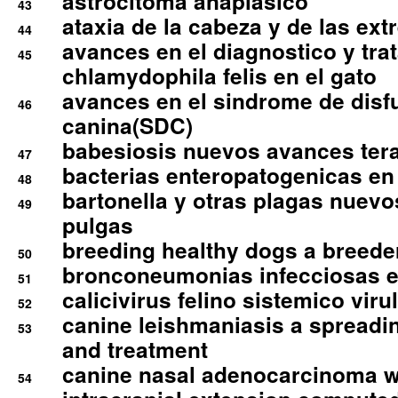
astrocitoma anaplasico
43
ataxia de la cabeza y de las ex
44
avances en el diagnostico y tra
45
chlamydophila felis en el gato
avances en el sindrome de disf
46
canina(SDC)
babesiosis nuevos avances ter
47
bacterias enteropatogenicas en
48
bartonella y otras plagas nuev
49
pulgas
breeding healthy dogs a breede
50
bronconeumonias infecciosas 
51
calicivirus felino sistemico viru
52
canine leishmaniasis a spreadi
53
and treatment
canine nasal adenocarcinoma wi
54