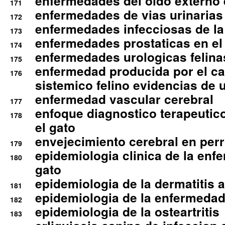
enfermedades del oido externo 
171
enfermedades de vias urinarias
172
enfermedades infecciosas de la 
173
enfermedades prostaticas en el
174
enfermedades urologicas felina
175
enfermedad producida por el cal
176
sistemico felino evidencias de 
enfermedad vascular cerebral
177
enfoque diagnostico terapeutico 
178
el gato
envejecimiento cerebral en per
179
epidemiologia clinica de la enf
180
gato
epidemiologia de la dermatitis 
181
epidemiologia de la enfermedad
182
epidemiologia de la osteartritis
183