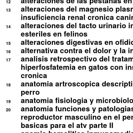
alteraciones de las pestanas en
12
alteraciones del magnesio plas
13
insuficiencia renal cronica cani
alteraciones del tacto urinario in
14
esteriles en felinos
alteraciones digestivas en ofidi
15
alternativa contra el dolor y la 
16
analisis retrospectivo del tratam
17
hiperfosfatemia en gatos con in
cronica
anatomia artroscopica descriptiv
18
perro
anatomia fisiologia y microbiolo
19
anatomia funciones y patologia
20
reproductor masculino en el per
basicas para el atv parte II