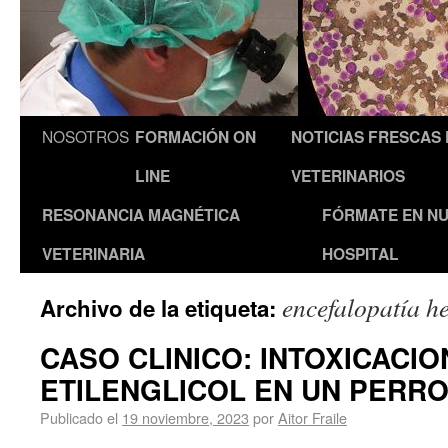
NOSOTROS
FORMACIÓN ON
NOTICIAS FRESCAS
LINE
VETERINARIOS
RESONANCIA MAGNÉTICA
FÓRMATE EN N
VETERINARIA
HOSPITAL
encefalopatía h
Archivo de la etiqueta:
CASO CLINICO: INTOXICACIO
ETILENGLICOL EN UN PERR
Publicado el
19 noviembre, 2023
por
Aitor Fraile