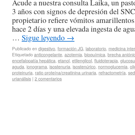
Acude a nuestra consulta Laika, un pas
3 años con signos de depresión del SNC
propietario refiere vómitos amarillento
hace 2 días y una elevada ingesta de agu
…
Sigue leyendo
→
Publicado en
digestivo
,
formación JG
,
laboratorio
,
medicina inte
Etiquetado
anticongelante
,
azotemia
,
bioquímica
,
brecha anióni
encefalopatía hepática
,
etanol
,
etilenglicol
,
fluidoterapia
,
glucosu
aguda
,
ionograma
,
isostenuria
,
isostenúrico
,
normoglucemia
,
ol
proteinuria
,
ratio proteína/creatinina urinaria
,
refractometría
,
sed
urianálisis
|
2 comentarios