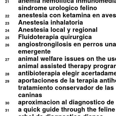
anemia hemolitica inmunomedia
21
sindrome urologico felino
anestesia con ketamina en aves 
22
Anestesia inhalatoria
23
Anestesia local y regional
24
Fluidoterapia quirurgica
25
angiostrongilosis en perros un
26
emergente
animal welfare issues on the use
27
animal assisted therapy progra
antibioterapia elegir acertadam
28
aportaciones de la terapia anti
29
tratamiento conservador de las 
caninas
aproximacion al diagnostico de p
30
a quick guide through the feli
31