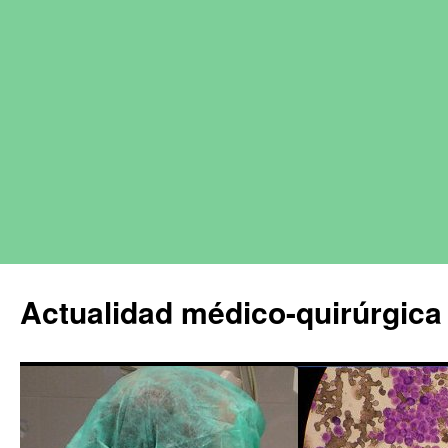
Actualidad médico-quirúrgica 