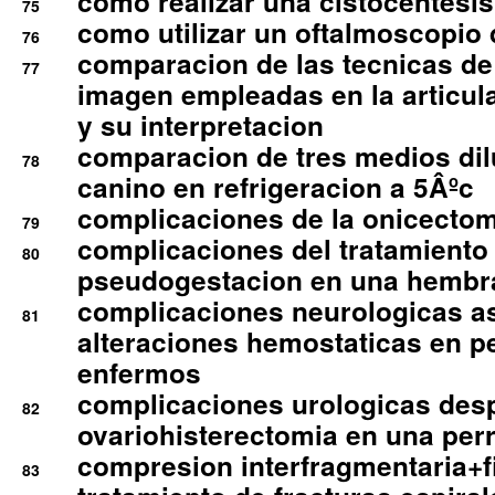
como realizar una cistocentesis
75
como utilizar un oftalmoscopio 
76
comparacion de las tecnicas de
77
imagen empleadas en la articula
y su interpretacion
comparacion de tres medios di
78
canino en refrigeracion a 5Âºc
complicaciones de la onicectomi
79
complicaciones del tratamiento
80
pseudogestacion en una hembr
complicaciones neurologicas a
81
alteraciones hemostaticas en p
enfermos
complicaciones urologicas des
82
ovariohisterectomia en una per
compresion interfragmentaria+fi
83