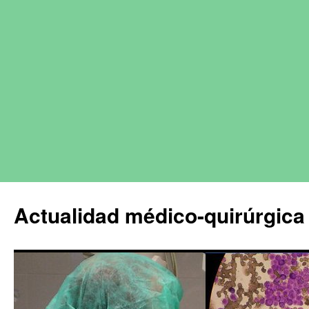
Actualidad médico-quirúrgica 