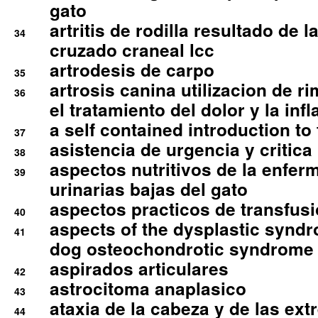
gato
artritis de rodilla resultado de 
34
cruzado craneal lcc
artrodesis de carpo
35
artrosis canina utilizacion de r
36
el tratamiento del dolor y la inf
a self contained introduction to
37
asistencia de urgencia y critica
38
aspectos nutritivos de la enfer
39
urinarias bajas del gato
aspectos practicos de transfus
40
aspects of the dysplastic syndr
41
dog osteochondrotic syndrome
aspirados articulares
42
astrocitoma anaplasico
43
ataxia de la cabeza y de las ex
44