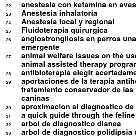
anestesia con ketamina en aves 
22
Anestesia inhalatoria
23
Anestesia local y regional
24
Fluidoterapia quirurgica
25
angiostrongilosis en perros un
26
emergente
animal welfare issues on the use
27
animal assisted therapy progra
antibioterapia elegir acertadam
28
aportaciones de la terapia anti
29
tratamiento conservador de las 
caninas
aproximacion al diagnostico de p
30
a quick guide through the feli
31
arbol de diagnostico disnea
32
arbol de diagnostico polidipsia 
33