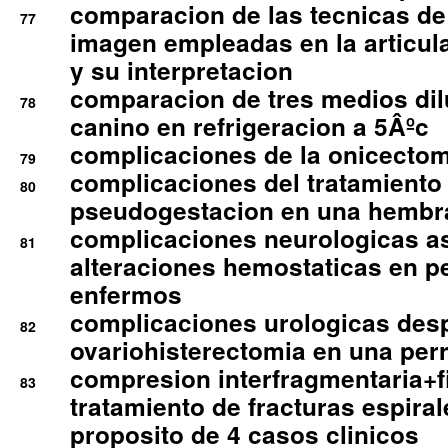
comparacion de las tecnicas de
77
imagen empleadas en la articula
y su interpretacion
comparacion de tres medios di
78
canino en refrigeracion a 5Âºc
complicaciones de la onicectomi
79
complicaciones del tratamiento
80
pseudogestacion en una hembr
complicaciones neurologicas a
81
alteraciones hemostaticas en p
enfermos
complicaciones urologicas des
82
ovariohisterectomia en una per
compresion interfragmentaria+fi
83
tratamiento de fracturas espirale
proposito de 4 casos clinicos