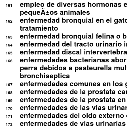
empleo de diversas hormonas e
161
pequeÃ±os animales
enfermedad bronquial en el gat
162
tratamiento
enfermedad bronquial felina o br
163
enfermedad del tracto urinario in
164
enfermedad discal intervertebra
165
enfermedades bacterianas abort
166
perra debidos a pasteurella mul
bronchiseptica
enfermedades comunes en los 
167
enfermedades de la prostata ca
168
enfermedades de la prostata en 
169
enfermedades de las vias urinari
170
enfermedades del oido externo 
171
enfermedades de vias urinarias
172