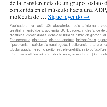
de la transferencia de un grupo fosfato 
contenida en el músculo hacia una ADP
molécula de …
Sigue leyendo
→
Publicado en
formación JG
,
laboratorio
,
medicina interna
,
urolog
creatinina
,
amiloidosis
,
azotemia
,
BUN
,
caquexia
,
clearance de c
creatinina
,
creatinkinasa
,
densidad urinaria
,
filtracion glomerular
Fosfocreatina
,
glomerulo
,
glomerulonefritis
,
hidronefrosis
,
hipers
hipovolemia
,
insuficiencia renal aguda
,
insuficiencia renal crónic
tubular aguda
,
nefrona
,
peritoneal
,
pielonefritis
,
ratio cortisol/cre
proteína/creatinina urinario
,
shock
,
urea
,
uroabdomen
|
Comenta