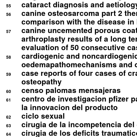
cataract diagnosis and aetiolog
55
canine osteosarcoma part 2 th
56
comparison with the disease i
canine uncemented porous coate
57
arthroplasty results of a long t
evaluation of 50 consecutive c
cardiogenic and noncardiogeni
58
oedemapathomechanisms and 
case reports of four cases of c
59
osteopathy
censo palomas mensajeras
60
centro de investigacion pfizer p
61
la innovacion del producto
ciclo sexual
62
cirugia de la incompetencia del 
63
cirugia de los deficits traumati
64