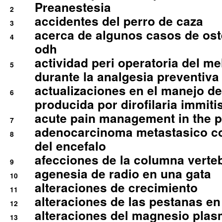
Preanestesia
2
accidentes del perro de caza
3
acerca de algunos casos de oste
4
odh
actividad peri operatoria del 
5
durante la analgesia preventiva 
actualizaciones en el manejo de 
6
producida por dirofilaria immiti
acute pain management in the p
7
adenocarcinoma metastasico co
8
del encefalo
afecciones de la columna verte
9
agenesia de radio en una gata
10
alteraciones de crecimiento
11
alteraciones de las pestanas en
12
alteraciones del magnesio plas
13