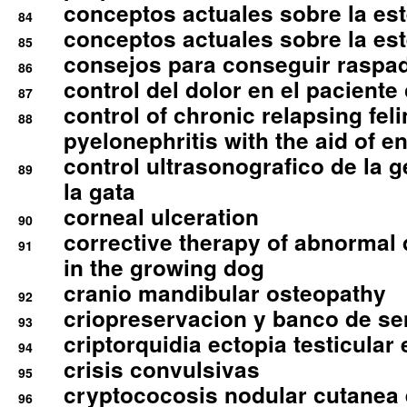
conceptos actuales sobre la este
84
conceptos actuales sobre la este
85
consejos para conseguir raspad
86
control del dolor en el paciente 
87
control of chronic relapsing feli
88
pyelonephritis with the aid of e
control ultrasonografico de la g
89
la gata
corneal ulceration
90
corrective therapy of abnormal
91
in the growing dog
cranio mandibular osteopathy
92
criopreservacion y banco de s
93
criptorquidia ectopia testicular 
94
crisis convulsivas
95
cryptococosis nodular cutanea
96