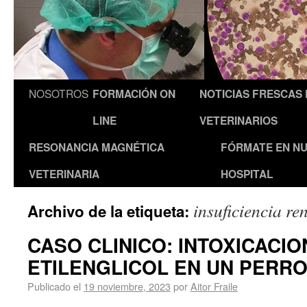
NOSOTROS
FORMACIÓN ON
NOTICIAS FRESCAS
LINE
VETERINARIOS
RESONANCIA MAGNÉTICA
FÓRMATE EN N
VETERINARIA
HOSPITAL
insuficiencia re
Archivo de la etiqueta:
CASO CLINICO: INTOXICACIO
ETILENGLICOL EN UN PERR
Publicado el
19 noviembre, 2023
por
Aitor Fraile