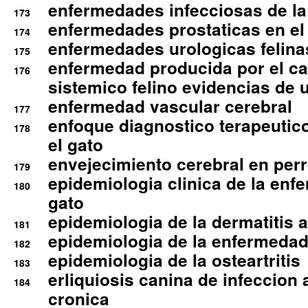
enfermedades infecciosas de la 
173
enfermedades prostaticas en el
174
enfermedades urologicas felina
175
enfermedad producida por el cal
176
sistemico felino evidencias de 
enfermedad vascular cerebral
177
enfoque diagnostico terapeutico 
178
el gato
envejecimiento cerebral en per
179
epidemiologia clinica de la enf
180
gato
epidemiologia de la dermatitis 
181
epidemiologia de la enfermedad
182
epidemiologia de la osteartritis
183
erliquiosis canina de infeccio
184
cronica