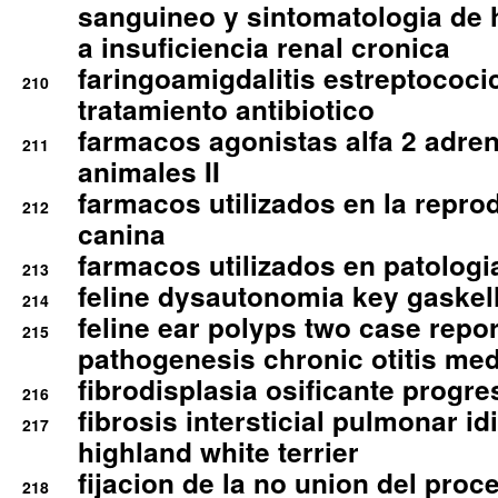
sanguineo y sintomatologia de
a insuficiencia renal cronica
faringoamigdalitis estreptococic
210
tratamiento antibiotico
farmacos agonistas alfa 2 adr
211
animales II
farmacos utilizados en la repro
212
canina
farmacos utilizados en patologia
213
feline dysautonomia key gaske
214
feline ear polyps two case repo
215
pathogenesis chronic otitis med
fibrodisplasia osificante progres
216
fibrosis intersticial pulmonar id
217
highland white terrier
fijacion de la no union del pro
218