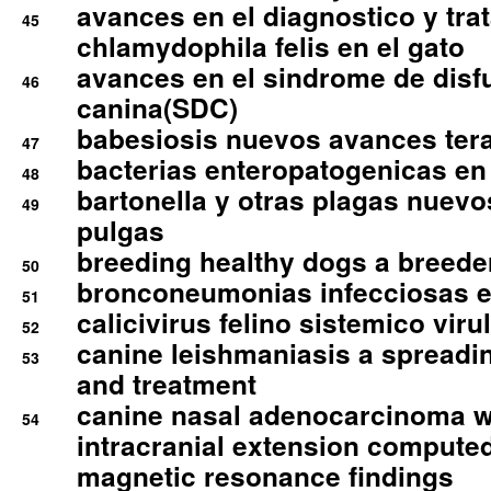
avances en el diagnostico y tra
45
chlamydophila felis en el gato
avances en el sindrome de disf
46
canina(SDC)
babesiosis nuevos avances ter
47
bacterias enteropatogenicas en
48
bartonella y otras plagas nuev
49
pulgas
breeding healthy dogs a breede
50
bronconeumonias infecciosas 
51
calicivirus felino sistemico viru
52
canine leishmaniasis a spreadi
53
and treatment
canine nasal adenocarcinoma wi
54
intracranial extension comput
magnetic resonance findings