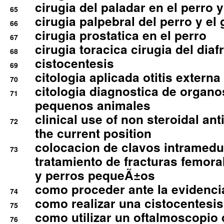
cirugia del paladar en el perro y
65
cirugia palpebral del perro y el 
66
cirugia prostatica en el perro
67
cirugia toracica cirugia del dia
68
cistocentesis
69
citologia aplicada otitis externa
70
citologia diagnostica de organ
71
pequenos animales
clinical use of non steroidal an
72
the current position
colocacion de clavos intramedu
73
tratamiento de fracturas femoral
y perros pequeÃ±os
como proceder ante la evidencia
74
como realizar una cistocentesis
75
como utilizar un oftalmoscopio 
76