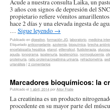
Acude a nuestra consulta Laika, un pas
3 años con signos de depresión del SNC
propietario refiere vómitos amarillento
hace 2 días y una elevada ingesta de agu
…
Sigue leyendo
→
Publicado en
digestivo
,
formación JG
,
laboratorio
,
medicina inte
Etiquetado
anticongelante
,
azotemia
,
bioquímica
,
brecha anióni
encefalopatía hepática
,
etanol
,
etilenglicol
,
fluidoterapia
,
glucosu
aguda
,
ionograma
,
isostenuria
,
isostenúrico
,
normoglucemia
,
ol
proteinuria
,
ratio proteína/creatinina urinaria
,
refractometría
,
sed
urianálisis
|
2 comentarios
Marcadores bioquímicos: la cr
Publicado el
1 abril, 2014
por
Aitor Fraile
La creatinina es un producto nitrogena
procedente en su mayor parte del múscul