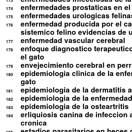
173
enfermedades prostaticas en el
174
enfermedades urologicas felina
175
enfermedad producida por el cal
176
sistemico felino evidencias de 
enfermedad vascular cerebral
177
enfoque diagnostico terapeutico 
178
el gato
envejecimiento cerebral en per
179
epidemiologia clinica de la enf
180
gato
epidemiologia de la dermatitis 
181
epidemiologia de la enfermedad
182
epidemiologia de la osteartritis
183
erliquiosis canina de infeccio
184
cronica
estadios parasitarios en heces 