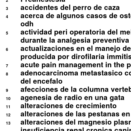
2
accidentes del perro de caza
3
acerca de algunos casos de oste
4
odh
actividad peri operatoria del 
5
durante la analgesia preventiva 
actualizaciones en el manejo de 
6
producida por dirofilaria immiti
acute pain management in the p
7
adenocarcinoma metastasico co
8
del encefalo
afecciones de la columna verte
9
agenesia de radio en una gata
10
alteraciones de crecimiento
11
alteraciones de las pestanas en
12
alteraciones del magnesio plas
13
insuficiencia renal cronica cani