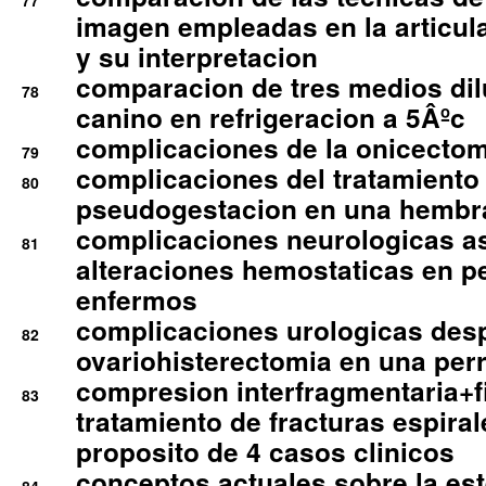
77
imagen empleadas en la articula
y su interpretacion
comparacion de tres medios di
78
canino en refrigeracion a 5Âºc
complicaciones de la onicectomi
79
complicaciones del tratamiento
80
pseudogestacion en una hembr
complicaciones neurologicas a
81
alteraciones hemostaticas en p
enfermos
complicaciones urologicas des
82
ovariohisterectomia en una per
compresion interfragmentaria+fi
83
tratamiento de fracturas espirale
proposito de 4 casos clinicos
conceptos actuales sobre la este