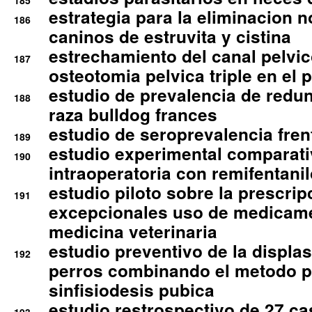
185
estrategia para la eliminacion n
186
caninos de estruvita y cistina
estrechamiento del canal pelvi
187
osteotomia pelvica triple en el 
estudio de prevalencia de redun
188
raza bulldog frances
estudio de seroprevalencia frent
189
estudio experimental comparati
190
intraoperatoria con remifentanil
estudio piloto sobre la prescrip
191
excepcionales uso de medicam
medicina veterinaria
estudio preventivo de la displa
192
perros combinando el metodo p
sinfisiodesis pubica
estudio restrospectivo de 27 c