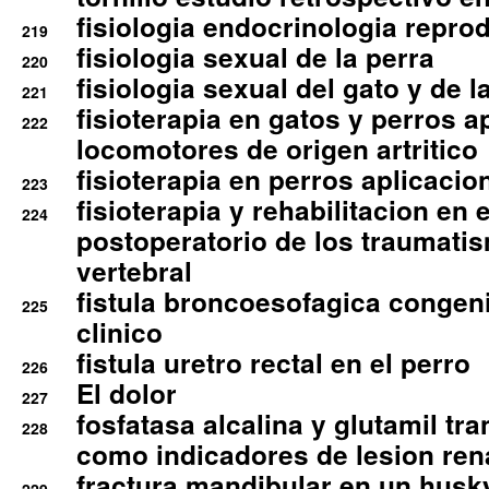
fisiologia endocrinologia reprod
219
fisiologia sexual de la perra
220
fisiologia sexual del gato y de l
221
fisioterapia en gatos y perros a
222
locomotores de origen artritico
fisioterapia en perros aplicacio
223
fisioterapia y rehabilitacion en 
224
postoperatorio de los traumati
vertebral
fistula broncoesofagica congen
225
clinico
fistula uretro rectal en el perro
226
El dolor
227
fosfatasa alcalina y glutamil tr
228
como indicadores de lesion ren
fractura mandibular en un husk