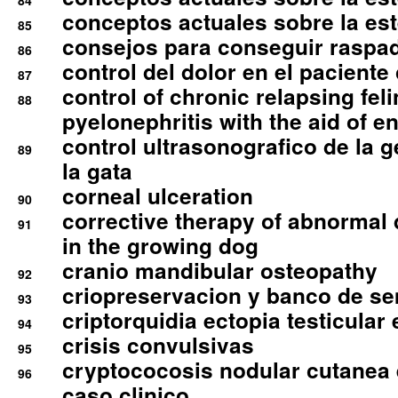
84
conceptos actuales sobre la este
85
consejos para conseguir raspad
86
control del dolor en el paciente 
87
control of chronic relapsing feli
88
pyelonephritis with the aid of e
control ultrasonografico de la g
89
la gata
corneal ulceration
90
corrective therapy of abnormal
91
in the growing dog
cranio mandibular osteopathy
92
criopreservacion y banco de s
93
criptorquidia ectopia testicular 
94
crisis convulsivas
95
cryptococosis nodular cutanea
96
caso clinico