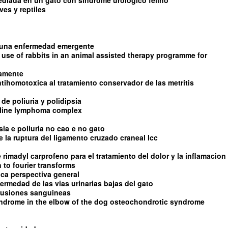
diada en un gato con sindrome urologico felino
es y reptiles
s una enfermedad emergente
 use of rabbits in an animal assisted therapy programme for
damente
ntihomotoxica al tratamiento conservador de las metritis
de poliuria y polidipsia
feline lymphoma complex
sia e poliuria no cao e no gato
 de la ruptura del ligamento cruzado craneal lcc
e rimadyl carprofeno para el tratamiento del dolor y la inflamacion
 to fourier transforms
tica perspectiva general
fermedad de las vias urinarias bajas del gato
sfusiones sanguineas
yndrome in the elbow of the dog osteochondrotic syndrome