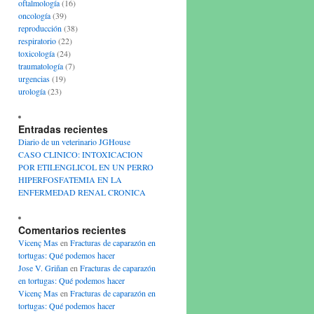
oftalmología
(16)
oncología
(39)
reproducción
(38)
respiratorio
(22)
toxicología
(24)
traumatología
(7)
urgencias
(19)
urología
(23)
Entradas recientes
Diario de un veterinario JGHouse
CASO CLINICO: INTOXICACION
POR ETILENGLICOL EN UN PERRO
HIPERFOSFATEMIA EN LA
ENFERMEDAD RENAL CRONICA
Comentarios recientes
Vicenç Mas
en
Fracturas de caparazón en
tortugas: Qué podemos hacer
Jose V. Griñan
en
Fracturas de caparazón
en tortugas: Qué podemos hacer
Vicenç Mas
en
Fracturas de caparazón en
tortugas: Qué podemos hacer