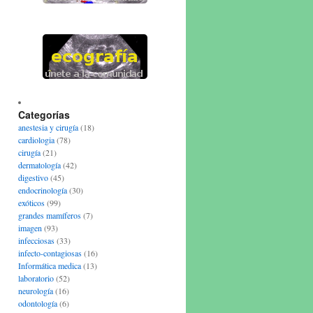
Categorías
anestesia y cirugía
(18)
cardiologia
(78)
cirugía
(21)
dermatología
(42)
digestivo
(45)
endocrinología
(30)
exóticos
(99)
grandes mamíferos
(7)
imagen
(93)
infecciosas
(33)
infecto-contagiosas
(16)
Informática medica
(13)
laboratorio
(52)
neurología
(16)
odontología
(6)