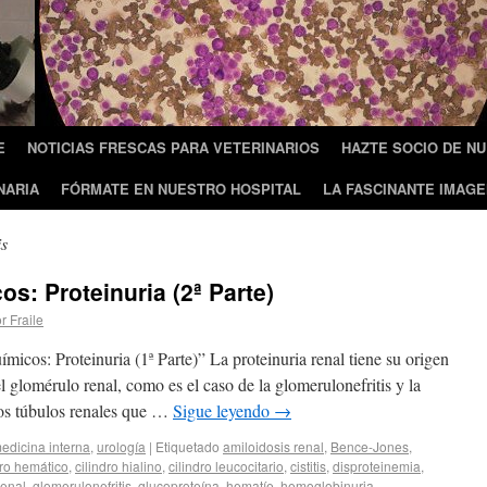
E
NOTICIAS FRESCAS PARA VETERINARIOS
HAZTE SOCIO DE N
NARIA
FÓRMATE EN NUESTRO HOSPITAL
LA FASCINANTE IMAGE
is
s: Proteinuria (2ª Parte)
or Fraile
icos: Proteinuria (1ª Parte)” La proteinuria renal tiene su origen
l glomérulo renal, como es el caso de la glomerulonefritis y la
y los túbulos renales que …
Sigue leyendo
→
edicina interna
,
urología
|
Etiquetado
amiloidosis renal
,
Bence-Jones
,
dro hemático
,
cilindro hialino
,
cilindro leucocitario
,
cistitis
,
disproteinemia
,
renal
,
glomerulonefritis
,
glucoproteína
,
hematíe
,
hemoglobinuria
,