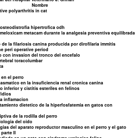
Nombre
tive polyarthritis in cat
steodistrofia hipertrofica odh
l meloxicam metacam durante la analgesia preventiva equilibrada
de la filariosis canina producida por dirofilaria immitis
e peri operative period
con invasion del tronco del encefalo
rtebral toracolumbar
ta
 en el perro
asmatico en la insuficiencia renal cronica canina
 inferior y cistitis esteriles en felinos
fidios
 la inflamacion
ratamiento dietetico de la hiperfosfatemia en gatos con
tiva de la rodilla del perro
iologia del oido
ias del aparato reproductor masculino en el perro y el gato
parte II