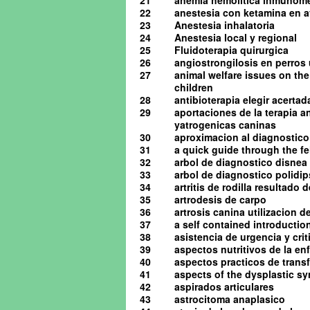
21
anemia hemolitica inmunome
22
anestesia con ketamina en av
23
Anestesia inhalatoria
24
Anestesia local y regional
25
Fluidoterapia quirurgica
26
angiostrongilosis en perro
27
animal welfare issues on the
children
28
antibioterapia elegir acerta
29
aportaciones de la terapia a
yatrogenicas caninas
30
aproximacion al diagnostico 
31
a quick guide through the 
32
arbol de diagnostico disnea
33
arbol de diagnostico polidip
34
artritis de rodilla resultado
35
artrodesis de carpo
36
artrosis canina utilizacion d
37
a self contained introduction
38
asistencia de urgencia y cri
39
aspectos nutritivos de la en
40
aspectos practicos de tran
41
aspects of the dysplastic s
42
aspirados articulares
43
astrocitoma anaplasico