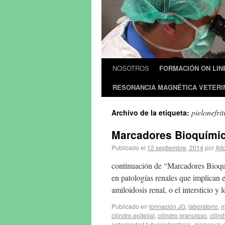
NOSOTROS
FORMACIÓN ON LIN
RESONANCIA MAGNÉTICA VETERI
pielonefrit
Archivo de la etiqueta:
Marcadores Bioquímico
Publicado el
12 septiembre, 2014
por
Ait
continuación de “Marcadores Bioquím
en patologías renales que implican e
amiloidosis renal, o el intersticio 
Publicado en
formación JG
,
laboratorio
,
m
cilindro epitelial
,
cilindro granuloso
,
cilin
enfermedad tubulointersticial
,
glomerulo 