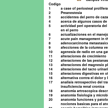
Codigo
1
a case of periosteal prolifera
2
Preanestesia
3
accidentes del perro de caza
4
acerca de algunos casos de o
5
actividad peri operatoria de
en el perro
6
actualizaciones en el manejo 
7
acute pain management in th
8
adenocarcinoma metastasico 
9
afecciones de la columna ve
10
agenesia de radio en una ga
11
alteraciones de crecimiento
12
alteraciones de las pestanas
13
alteraciones del magnesio pl
14
alteraciones del tacto urinario
15
alteraciones digestivas en o
16
alternativa contra el dolor y
17
analisis retrospectivo del t
insuficiencia renal cronica
18
anatomia artroscopica descrip
19
anatomia fisiologia y microb
20
anatomia funciones y patolog
nociones basicas para el atv 