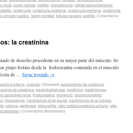
io renal
,
lumen tubular
,
metritis
,
mioglobinuria
,
nefritis tubulointersticial
,
ostatitis
,
proteinuria
,
proteinuria postrenal
,
proteinuria prerrenal
,
proteinuria
 urinario inactivo
,
Tamm-Horsfall
,
túbulos renales
,
uretritis
|
Comentarios
s: la creatinina
genado de desecho procedente en su mayor parte del músculo. Se
e un grupo fosfato desde la fosfocreatina contenida en el músculo
lécula de …
Sigue leyendo
→
edicina interna
,
urología
|
Etiquetado
aclaramiento de creatinina
,
earance de creatinina
,
creatinfosfokinasa
,
creatinina
,
creatinkinasa
,
ujo sanguíneo renal
,
Fosfocreatina
,
glomerulo
,
glomerulonefritis
,
mo
,
hipovolemia
,
insuficiencia renal aguda
,
insuficiencia renal crónica
,
uda
,
nefrona
,
peritoneal
,
pielonefritis
,
ratio cortisol/creatinina urinario
,
ratio
uroabdomen
|
Comentarios desactivados