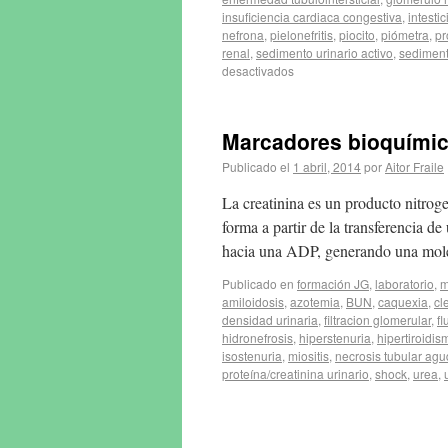
insuficiencia cardiaca congestiva
,
intestic
nefrona
,
pielonefritis
,
piocito
,
piómetra
,
pr
renal
,
sedimento urinario activo
,
sedimento
desactivados
Marcadores bioquímico
Publicado el
1 abril, 2014
por
Aitor Fraile
La creatinina es un producto nitro
forma a partir de la transferencia d
hacia una ADP, generando una mo
Publicado en
formación JG
,
laboratorio
,
m
amiloidosis
,
azotemia
,
BUN
,
caquexia
,
cl
densidad urinaria
,
filtracion glomerular
,
fl
hidronefrosis
,
hiperstenuria
,
hipertiroidis
isostenuria
,
miositis
,
necrosis tubular ag
proteína/creatinina urinario
,
shock
,
urea
,