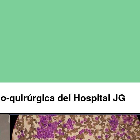
o-quirúrgica del Hospital JG