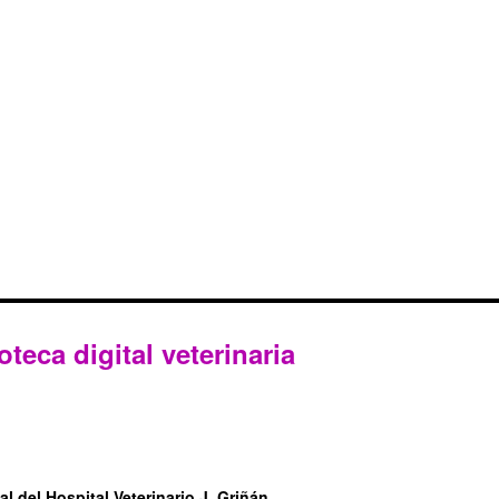
oteca digital veterinaria
l del Hospital Veterinario J. Griñán