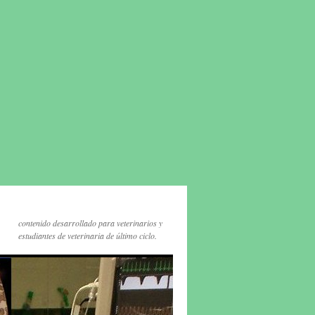
contenido desarrollado para veterinarios y
estudiantes de veterinaria de último ciclo.