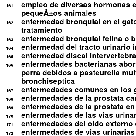
empleo de diversas hormonas e
161
pequeÃ±os animales
enfermedad bronquial en el gat
162
tratamiento
enfermedad bronquial felina o br
163
enfermedad del tracto urinario in
164
enfermedad discal intervertebra
165
enfermedades bacterianas abort
166
perra debidos a pasteurella mul
bronchiseptica
enfermedades comunes en los 
167
enfermedades de la prostata ca
168
enfermedades de la prostata en 
169
enfermedades de las vias urinari
170
enfermedades del oido externo 
171
enfermedades de vias urinarias
172