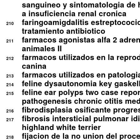
sanguineo y sintomatologia de
a insuficiencia renal cronica
faringoamigdalitis estreptococic
210
tratamiento antibiotico
farmacos agonistas alfa 2 adr
211
animales II
farmacos utilizados en la repro
212
canina
farmacos utilizados en patologia
213
feline dysautonomia key gaske
214
feline ear polyps two case repo
215
pathogenesis chronic otitis med
fibrodisplasia osificante progres
216
fibrosis intersticial pulmonar id
217
highland white terrier
fijacion de la no union del pro
218