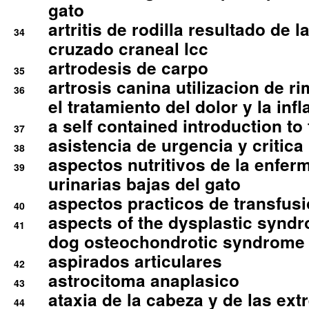
gato
artritis de rodilla resultado de 
34
cruzado craneal lcc
artrodesis de carpo
35
artrosis canina utilizacion de r
36
el tratamiento del dolor y la inf
a self contained introduction to
37
asistencia de urgencia y critica
38
aspectos nutritivos de la enfer
39
urinarias bajas del gato
aspectos practicos de transfus
40
aspects of the dysplastic syndr
41
dog osteochondrotic syndrome
aspirados articulares
42
astrocitoma anaplasico
43
ataxia de la cabeza y de las ex
44