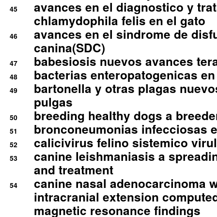
avances en el diagnostico y tra
45
chlamydophila felis en el gato
avances en el sindrome de disf
46
canina(SDC)
babesiosis nuevos avances ter
47
bacterias enteropatogenicas en
48
bartonella y otras plagas nuev
49
pulgas
breeding healthy dogs a breede
50
bronconeumonias infecciosas 
51
calicivirus felino sistemico viru
52
canine leishmaniasis a spreadi
53
and treatment
canine nasal adenocarcinoma wi
54
intracranial extension comput
magnetic resonance findings