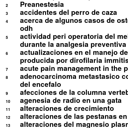
Preanestesia
2
accidentes del perro de caza
3
acerca de algunos casos de oste
4
odh
actividad peri operatoria del 
5
durante la analgesia preventiva 
actualizaciones en el manejo de 
6
producida por dirofilaria immiti
acute pain management in the p
7
adenocarcinoma metastasico co
8
del encefalo
afecciones de la columna verte
9
agenesia de radio en una gata
10
alteraciones de crecimiento
11
alteraciones de las pestanas en
12
alteraciones del magnesio plas
13