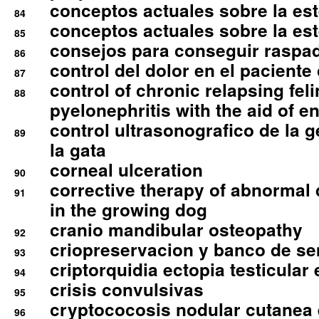
conceptos actuales sobre la este
84
conceptos actuales sobre la este
85
consejos para conseguir raspad
86
control del dolor en el paciente 
87
control of chronic relapsing feli
88
pyelonephritis with the aid of e
control ultrasonografico de la g
89
la gata
corneal ulceration
90
corrective therapy of abnormal
91
in the growing dog
cranio mandibular osteopathy
92
criopreservacion y banco de s
93
criptorquidia ectopia testicular 
94
crisis convulsivas
95
cryptococosis nodular cutanea
96