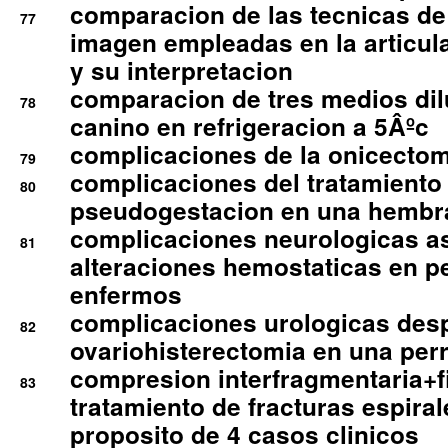
comparacion de las tecnicas de
77
imagen empleadas en la articula
y su interpretacion
comparacion de tres medios di
78
canino en refrigeracion a 5Âºc
complicaciones de la onicectomi
79
complicaciones del tratamiento
80
pseudogestacion en una hembr
complicaciones neurologicas a
81
alteraciones hemostaticas en p
enfermos
complicaciones urologicas des
82
ovariohisterectomia en una per
compresion interfragmentaria+fi
83
tratamiento de fracturas espirale
proposito de 4 casos clinicos