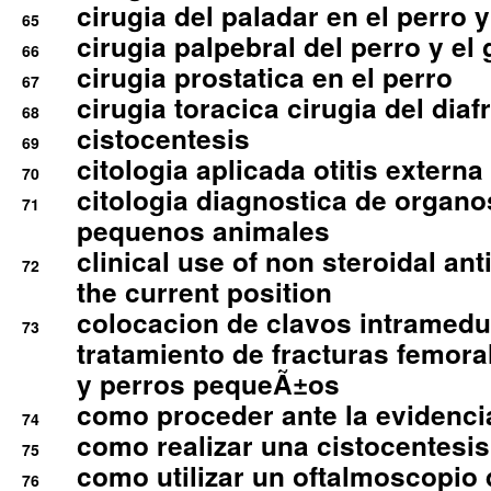
cirugia del paladar en el perro y
65
cirugia palpebral del perro y el 
66
cirugia prostatica en el perro
67
cirugia toracica cirugia del dia
68
cistocentesis
69
citologia aplicada otitis externa
70
citologia diagnostica de organ
71
pequenos animales
clinical use of non steroidal an
72
the current position
colocacion de clavos intramedu
73
tratamiento de fracturas femoral
y perros pequeÃ±os
como proceder ante la evidencia
74
como realizar una cistocentesis
75
como utilizar un oftalmoscopio 
76