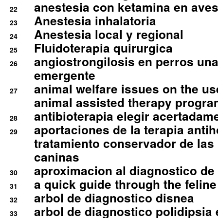
anestesia con ketamina en aves 
22
Anestesia inhalatoria
23
Anestesia local y regional
24
Fluidoterapia quirurgica
25
angiostrongilosis en perros un
26
emergente
animal welfare issues on the use
27
animal assisted therapy progra
antibioterapia elegir acertadam
28
aportaciones de la terapia anti
29
tratamiento conservador de las 
caninas
aproximacion al diagnostico de p
30
a quick guide through the feli
31
arbol de diagnostico disnea
32
arbol de diagnostico polidipsia 
33