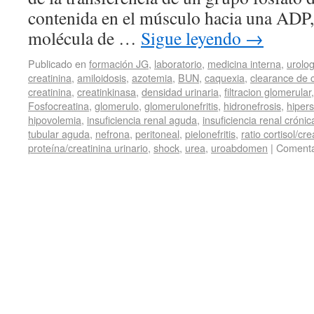
contenida en el músculo hacia una ADP
molécula de …
Sigue leyendo
→
Publicado en
formación JG
,
laboratorio
,
medicina interna
,
urolog
creatinina
,
amiloidosis
,
azotemia
,
BUN
,
caquexia
,
clearance de c
creatinina
,
creatinkinasa
,
densidad urinaria
,
filtracion glomerular
Fosfocreatina
,
glomerulo
,
glomerulonefritis
,
hidronefrosis
,
hipers
hipovolemia
,
insuficiencia renal aguda
,
insuficiencia renal crónic
tubular aguda
,
nefrona
,
peritoneal
,
pielonefritis
,
ratio cortisol/cre
proteína/creatinina urinario
,
shock
,
urea
,
uroabdomen
|
Comenta