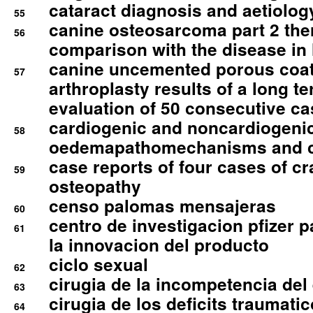
cataract diagnosis and aetiolog
55
canine osteosarcoma part 2 th
56
comparison with the disease i
canine uncemented porous coate
57
arthroplasty results of a long t
evaluation of 50 consecutive c
cardiogenic and noncardiogeni
58
oedemapathomechanisms and 
case reports of four cases of c
59
osteopathy
censo palomas mensajeras
60
centro de investigacion pfizer p
61
la innovacion del producto
ciclo sexual
62
cirugia de la incompetencia del 
63
cirugia de los deficits traumati
64