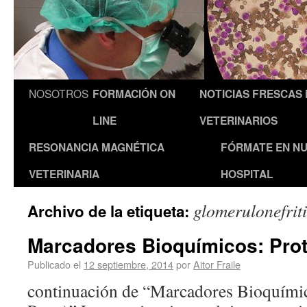
NOSOTROS
FORMACIÓN ON
NOTICIAS FRESCAS
LINE
VETERINARIOS
RESONANCIA MAGNÉTICA
FÓRMATE EN N
VETERINARIA
HOSPITAL
glomerulonefriti
Archivo de la etiqueta:
Marcadores Bioquímicos: Prote
Publicado el
12 septiembre, 2014
por
Aitor Fraile
continuación de “Marcadores Bioquímico