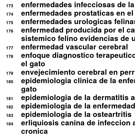
enfermedades infecciosas de la 
173
enfermedades prostaticas en el
174
enfermedades urologicas felina
175
enfermedad producida por el cal
176
sistemico felino evidencias de 
enfermedad vascular cerebral
177
enfoque diagnostico terapeutico 
178
el gato
envejecimiento cerebral en per
179
epidemiologia clinica de la enf
180
gato
epidemiologia de la dermatitis 
181
epidemiologia de la enfermedad
182
epidemiologia de la osteartritis
183
erliquiosis canina de infeccio
184
cronica