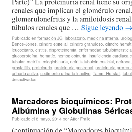
Parte)” La proteinuria renal tiene su or
renales que implican el glomérulo renal,
glomerulonefritis y la amiloidosis renal, 
túbulos renales que …
Sigue leyendo
Publicado en
formación JG
,
laboratorio
,
medicina interna
,
urolog
Bence-Jones
,
cilindro epitelial
,
cilindro granuloso
,
cilindro hemát
leucocitario
,
cistitis
,
disproteinemia
,
enfermedad tubulointersticia
glucoproteína
,
hematíe
,
hemoglobinuria
,
insuficiencia cardiaca 
tubular
,
metritis
,
mioglobinuria
,
nefritis tubulointersticial
,
nefrona
prostatitis
,
proteinuria
,
proteinuria postrenal
,
proteinuria prerrena
urinario activo
,
sedimento urinario inactivo
,
Tamm-Horsfall
,
túbu
desactivados
Marcadores bioquímicos: Prot
Albúmina y Globulinas Séricas
Publicado el
8 mayo, 2014
por
Aitor Fraile
(continuación de “Marcadores bioquímic