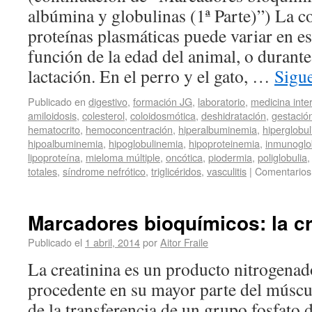
albúmina y globulinas (1ª Parte)”) La c
proteínas plasmáticas puede variar en es
función de la edad del animal, o durante 
lactación. En el perro y el gato, …
Sigu
Publicado en
digestivo
,
formación JG
,
laboratorio
,
medicina inte
amiloidosis
,
colesterol
,
coloidosmótica
,
deshidratación
,
gestació
hematocrito
,
hemoconcentración
,
hiperalbuminemia
,
hiperglobu
hipoalbuminemia
,
hipoglobulinemia
,
hipoproteinemia
,
inmunoglo
lipoproteína
,
mieloma múltiple
,
oncótica
,
piodermia
,
poliglobulia
totales
,
síndrome nefrótico
,
triglicéridos
,
vasculitis
|
Comentarios
Marcadores bioquímicos: la cr
Publicado el
1 abril, 2014
por
Aitor Fraile
La creatinina es un producto nitrogena
procedente en su mayor parte del múscul
de la transferencia de un grupo fosfato 