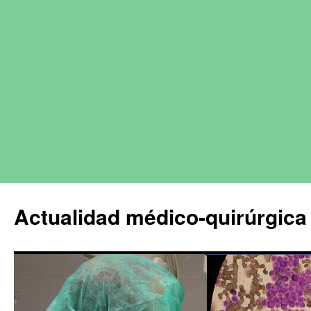
Actualidad médico-quirúrgica 