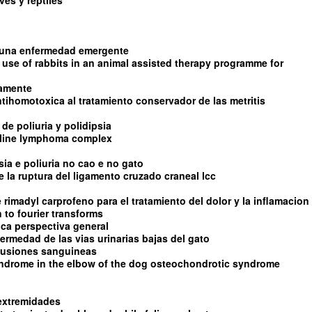
es y reptiles
s una enfermedad emergente
 use of rabbits in an animal assisted therapy programme for
damente
ntihomotoxica al tratamiento conservador de las metritis
de poliuria y polidipsia
feline lymphoma complex
sia e poliuria no cao e no gato
 de la ruptura del ligamento cruzado craneal lcc
e rimadyl carprofeno para el tratamiento del dolor y la inflamacion
 to fourier transforms
tica perspectiva general
fermedad de las vias urinarias bajas del gato
sfusiones sanguineas
yndrome in the elbow of the dog osteochondrotic syndrome
 extremidades