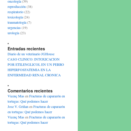
oncología
(39)
reproducción
(38)
respiratorio
(22)
toxicología
(24)
traumatología
(7)
urgencias
(19)
urología
(23)
Entradas recientes
Diario de un veterinario JGHouse
CASO CLINICO: INTOXICACION
POR ETILENGLICOL EN UN PERRO
HIPERFOSFATEMIA EN LA
ENFERMEDAD RENAL CRONICA
Comentarios recientes
Vicenç Mas
en
Fracturas de caparazón en
tortugas: Qué podemos hacer
Jose V. Griñan
en
Fracturas de caparazón
en tortugas: Qué podemos hacer
Vicenç Mas
en
Fracturas de caparazón en
tortugas: Qué podemos hacer