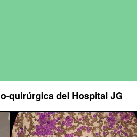
o-quirúrgica del Hospital JG