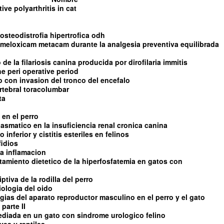
tive polyarthritis in cat
steodistrofia hipertrofica odh
l meloxicam metacam durante la analgesia preventiva equilibrada
de la filariosis canina producida por dirofilaria immitis
e peri operative period
con invasion del tronco del encefalo
rtebral toracolumbar
ta
 en el perro
asmatico en la insuficiencia renal cronica canina
 inferior y cistitis esteriles en felinos
fidios
 la inflamacion
ratamiento dietetico de la hiperfosfatemia en gatos con
tiva de la rodilla del perro
iologia del oido
ias del aparato reproductor masculino en el perro y el gato
parte II
diada en un gato con sindrome urologico felino