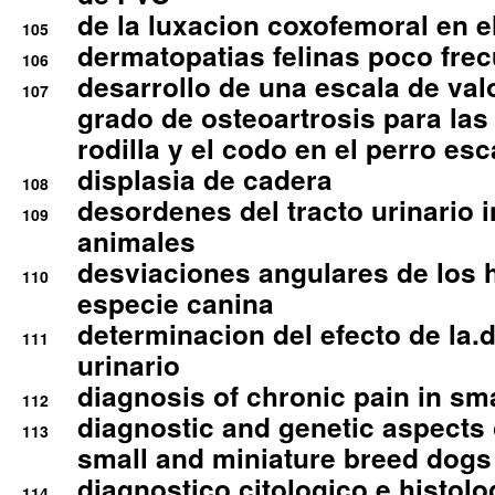
de la luxacion coxofemoral en e
105
dermatopatias felinas poco fre
106
desarrollo de una escala de val
107
grado de osteoartrosis para las 
rodilla y el codo en el perro esc
displasia de cadera
108
desordenes del tracto urinario 
109
animales
desviaciones angulares de los 
110
especie canina
determinacion del efecto de la.d
111
urinario
diagnosis of chronic pain in sm
112
diagnostic and genetic aspects o
113
small and miniature breed dogs 
diagnostico citologico e histolo
114