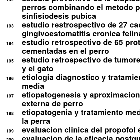
perros combinando el metodo p
sinfisiodesis pubica
estudio restrospectivo de 27 c
193
gingivoestomatitis cronica felin
estudio retrospectivo de 65 pro
194
cementadas en el perro
estudio retrospectivo de tumore
195
y el gato
etiologia diagnostico y tratamie
196
media
etiopatogenesis y aproximacion c
197
externa de perro
etiopatogenia y tratamiento med
198
la perra
evaluacion clinica del propofol 
199
evaluacion de la eficacia postqu
200