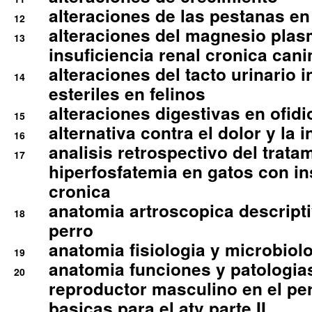
alteraciones de las pestanas en
12
alteraciones del magnesio plas
13
insuficiencia renal cronica cani
alteraciones del tacto urinario in
14
esteriles en felinos
alteraciones digestivas en ofidi
15
alternativa contra el dolor y la 
16
analisis retrospectivo del tratam
17
hiperfosfatemia en gatos con in
cronica
anatomia artroscopica descriptiv
18
perro
anatomia fisiologia y microbiolo
19
anatomia funciones y patologia
20
reproductor masculino en el per
basicas para el atv parte II