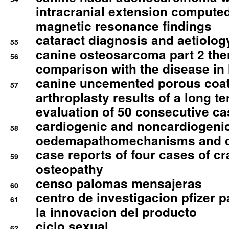
intracranial extension comput
magnetic resonance findings
cataract diagnosis and aetiolog
55
canine osteosarcoma part 2 th
56
comparison with the disease i
canine uncemented porous coate
57
arthroplasty results of a long t
evaluation of 50 consecutive c
cardiogenic and noncardiogeni
58
oedemapathomechanisms and 
case reports of four cases of c
59
osteopathy
censo palomas mensajeras
60
centro de investigacion pfizer p
61
la innovacion del producto
ciclo sexual
62