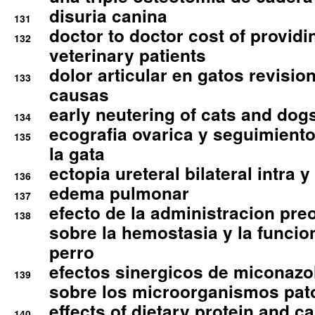
disuria canina
131
doctor to doctor cost of providi
132
veterinary patients
dolor articular en gatos revisio
133
causas
early neutering of cats and dog
134
ecografia ovarica y seguimiento
135
la gata
ectopia ureteral bilateral intra 
136
edema pulmonar
137
efecto de la administracion pre
138
sobre la hemostasia y la funcion
perro
efectos sinergicos de miconazol
139
sobre los microorganismos pa
effects of dietary protein and cal
140