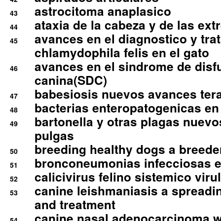
astrocitoma anaplasico
43
ataxia de la cabeza y de las ex
44
avances en el diagnostico y tra
45
chlamydophila felis en el gato
avances en el sindrome de disf
46
canina(SDC)
babesiosis nuevos avances ter
47
bacterias enteropatogenicas en
48
bartonella y otras plagas nuev
49
pulgas
breeding healthy dogs a breede
50
bronconeumonias infecciosas 
51
calicivirus felino sistemico viru
52
canine leishmaniasis a spreadi
53
and treatment
canine nasal adenocarcinoma wi
54