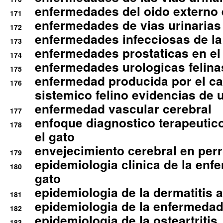
enfermedades del oido externo 
171
enfermedades de vias urinarias
172
enfermedades infecciosas de la 
173
enfermedades prostaticas en el
174
enfermedades urologicas felina
175
enfermedad producida por el cal
176
sistemico felino evidencias de 
enfermedad vascular cerebral
177
enfoque diagnostico terapeutico 
178
el gato
envejecimiento cerebral en per
179
epidemiologia clinica de la enf
180
gato
epidemiologia de la dermatitis 
181
epidemiologia de la enfermedad
182
epidemiologia de la osteartritis
183