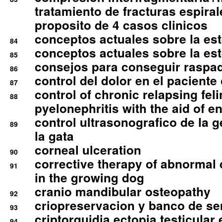
tratamiento de fracturas espirale
proposito de 4 casos clinicos
conceptos actuales sobre la este
84
conceptos actuales sobre la este
85
consejos para conseguir raspad
86
control del dolor en el paciente 
87
control of chronic relapsing feli
88
pyelonephritis with the aid of e
control ultrasonografico de la g
89
la gata
corneal ulceration
90
corrective therapy of abnormal
91
in the growing dog
cranio mandibular osteopathy
92
criopreservacion y banco de s
93
criptorquidia ectopia testicular 
94