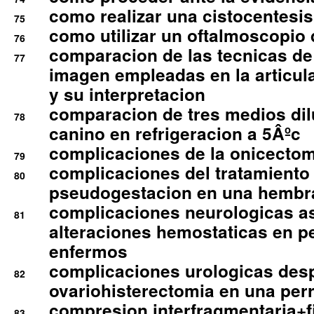
como realizar una cistocentesis
75
como utilizar un oftalmoscopio 
76
comparacion de las tecnicas de
77
imagen empleadas en la articula
y su interpretacion
comparacion de tres medios di
78
canino en refrigeracion a 5Âºc
complicaciones de la onicectomi
79
complicaciones del tratamiento
80
pseudogestacion en una hembr
complicaciones neurologicas a
81
alteraciones hemostaticas en p
enfermos
complicaciones urologicas des
82
ovariohisterectomia en una per
compresion interfragmentaria+fi
83