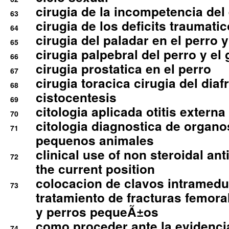
cirugia de la incompetencia del 
63
cirugia de los deficits traumati
64
cirugia del paladar en el perro y
65
cirugia palpebral del perro y el 
66
cirugia prostatica en el perro
67
cirugia toracica cirugia del dia
68
cistocentesis
69
citologia aplicada otitis externa
70
citologia diagnostica de organ
71
pequenos animales
clinical use of non steroidal an
72
the current position
colocacion de clavos intramedu
73
tratamiento de fracturas femoral
y perros pequeÃ±os
como proceder ante la evidencia
74