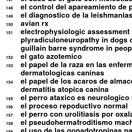
el control del apareamiento de 
148
el diagnostico de la leishmania
149
avian rx
150
electrophysiologic assessment 
151
plyradiculoneuropathy in dogs 
guillain barre syndrome in peop
el gato azotemico
152
el papel de la raza en las enfe
153
dermatologicas caninas
el papel de los acaros de alma
154
dermatitis atopica canina
el perro ataxico es neurologico
155
el proceso repoductivo normal
156
el perro con urolitiasis por oxal
157
el pseudohermafroditismo mac
158
el uso de las gonadotropinas pa
159