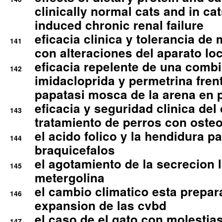
clinically normal cats and in cat
induced chronic renal failure
eficacia clinica y tolerancia d
141
con alteraciones del aparato l
eficacia repelente de una comb
142
imidacloprida y permetrina fre
papatasi mosca de la arena en 
eficacia y seguridad clinica del
143
tratamiento de perros con osteoa
el acido folico y la hendidura pa
144
braquicefalos
el agotamiento de la secrecion l
145
metergolina
el cambio climatico esta prepar
146
expansion de las cvbd
el caso de el gato con molestias
147