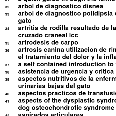
arbol de diagnostico disnea
32
arbol de diagnostico polidipsia 
33
gato
artritis de rodilla resultado de 
34
cruzado craneal lcc
artrodesis de carpo
35
artrosis canina utilizacion de r
36
el tratamiento del dolor y la inf
a self contained introduction to
37
asistencia de urgencia y critica
38
aspectos nutritivos de la enfer
39
urinarias bajas del gato
aspectos practicos de transfus
40
aspects of the dysplastic syndr
41
dog osteochondrotic syndrome
aspirados articulares
42