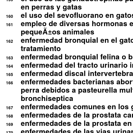
en perras y gatas
el uso del sevofluorano en gato
160
empleo de diversas hormonas e
161
pequeÃ±os animales
enfermedad bronquial en el gat
162
tratamiento
enfermedad bronquial felina o br
163
enfermedad del tracto urinario in
164
enfermedad discal intervertebra
165
enfermedades bacterianas abort
166
perra debidos a pasteurella mul
bronchiseptica
enfermedades comunes en los 
167
enfermedades de la prostata ca
168
enfermedades de la prostata en 
169
enfermedades de las vias urinari
170