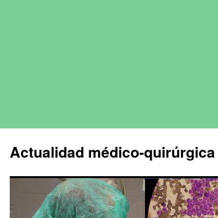
Actualidad médico-quirúrgica 