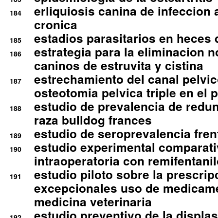
erliquiosis canina de infeccio
184
cronica
estadios parasitarios en heces 
185
estrategia para la eliminacion n
186
caninos de estruvita y cistina
estrechamiento del canal pelvi
187
osteotomia pelvica triple en el 
estudio de prevalencia de redun
188
raza bulldog frances
estudio de seroprevalencia frent
189
estudio experimental comparati
190
intraoperatoria con remifentanil
estudio piloto sobre la prescrip
191
excepcionales uso de medicam
medicina veterinaria
estudio preventivo de la displa
192