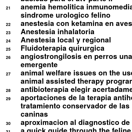
anemia hemolitica inmunomedia
21
sindrome urologico felino
anestesia con ketamina en aves 
22
Anestesia inhalatoria
23
Anestesia local y regional
24
Fluidoterapia quirurgica
25
angiostrongilosis en perros un
26
emergente
animal welfare issues on the use
27
animal assisted therapy progra
antibioterapia elegir acertadam
28
aportaciones de la terapia anti
29
tratamiento conservador de las 
caninas
aproximacion al diagnostico de p
30
a quick guide through the feli
31