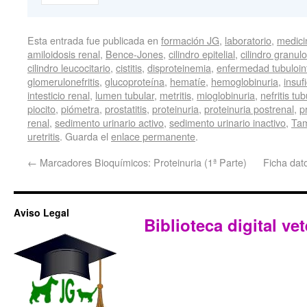
Esta entrada fue publicada en
formación JG
,
laboratorio
,
medici
amiloidosis renal
,
Bence-Jones
,
cilindro epitelial
,
cilindro granul
cilindro leucocitario
,
cistitis
,
disproteinemia
,
enfermedad tubuloint
glomerulonefritis
,
glucoproteína
,
hematíe
,
hemoglobinuria
,
insuf
intesticio renal
,
lumen tubular
,
metritis
,
mioglobinuria
,
nefritis tub
piocito
,
piómetra
,
prostatitis
,
proteinuria
,
proteinuria postrenal
,
p
renal
,
sedimento urinario activo
,
sedimento urinario inactivo
,
Tam
uretritis
. Guarda el
enlace permanente
.
←
Marcadores Bioquímicos: Proteinuria (1ª Parte)
Ficha da
Aviso Legal
Biblioteca digital vet