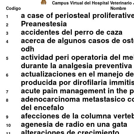
Campus Virtual del Hospital Veterinario 
Codigo
Nombre
a case of periosteal proliferative
1
Preanestesia
2
accidentes del perro de caza
3
acerca de algunos casos de oste
4
odh
actividad peri operatoria del 
5
durante la analgesia preventiva 
actualizaciones en el manejo de 
6
producida por dirofilaria immiti
acute pain management in the p
7
adenocarcinoma metastasico co
8
del encefalo
afecciones de la columna verte
9
agenesia de radio en una gata
10
alteraciones de crecimiento
11