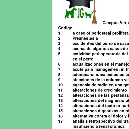
Campus Virtua
Codigo
1
a case of periosteal prolifera
2
Preanestesia
3
accidentes del perro de caza
4
acerca de algunos casos de o
5
actividad peri operatoria de
en el perro
6
actualizaciones en el manejo 
7
acute pain management in th
8
adenocarcinoma metastasico 
9
afecciones de la columna ve
10
agenesia de radio en una ga
11
alteraciones de crecimiento
12
alteraciones de las pestanas
13
alteraciones del magnesio pl
14
alteraciones del tacto urinario
15
alteraciones digestivas en o
16
alternativa contra el dolor y
17
analisis retrospectivo del t
insuficiencia renal cronica