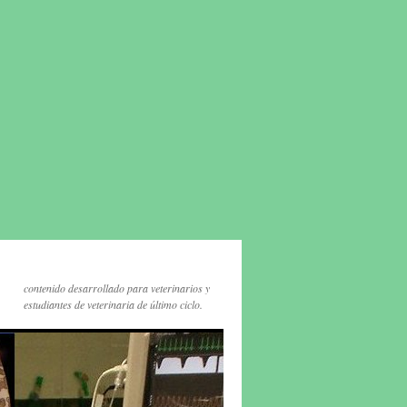
contenido desarrollado para veterinarios y
estudiantes de veterinaria de último ciclo.