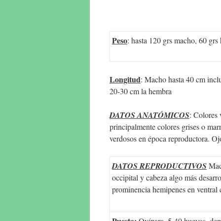
Peso
: hasta 120 grs macho, 60 grs
Longitud
: Macho hasta 40 cm inclu
20-30 cm la hembra
DATOS ANATÓMICOS
: Colores 
principalmente colores grises o mar
verdosos en época reproductora. Ojo
DATOS REPRODUCTIVOS
Mac
occipital y cabeza algo más desarro
prominencia hemipenes en ventral 
Puesta:
Ovípara. 5-40 huevos, dep