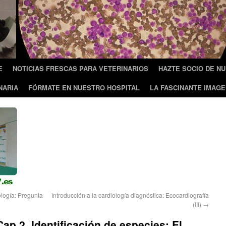
E
NOTICIAS FRESCAS PARA VETERINARIOS
HAZTE SOCIO DE N
NARIA
FÓRMATE EN NUESTRO HOSPITAL
LA FASCINANTE IMAGE
ología: Pregunta
Introducción a la cardiología diagnóstica: Ecocardiografía
(III)
→
Cap.2. Identificación de especies: El