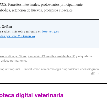
TES
: Parásitos intestinales, protozoarios principalmente.
bóĺica, retención de huevos, prolapsos cloacales.
. Griñan
 para saber más sobre mí entra en
jose.vetjg.es
radas por Jose V. Griñan
→
sos on-line
,
exóticos
,
formación JG
,
reptiles
,
residentes JG
y etiquetada
l
enlace permanente
.
ología: Pregunta
Introducción a la cardiología diagnóstica: Ecocardiografía
(III)
→
oteca digital veterinaria