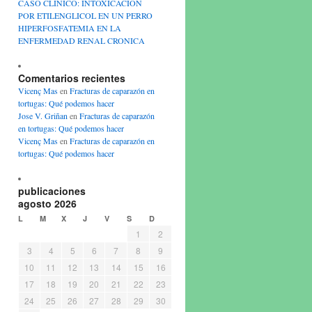
CASO CLINICO: INTOXICACION
POR ETILENGLICOL EN UN PERRO
HIPERFOSFATEMIA EN LA
ENFERMEDAD RENAL CRONICA
Comentarios recientes
Vicenç Mas
en
Fracturas de caparazón en
tortugas: Qué podemos hacer
Jose V. Griñan
en
Fracturas de caparazón
en tortugas: Qué podemos hacer
Vicenç Mas
en
Fracturas de caparazón en
tortugas: Qué podemos hacer
publicaciones
agosto 2026
L
M
X
J
V
S
D
1
2
3
4
5
6
7
8
9
10
11
12
13
14
15
16
17
18
19
20
21
22
23
24
25
26
27
28
29
30