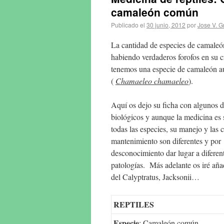
camaleón común
Publicado el
30 junio, 2012
por
Jose V. G
La cantidad de especies de camale
habiendo verdaderos forofos en su c
tenemos una especie de camaleón aut
(
Chamaeleo chamaeleo
).
Aquí os dejo su ficha con algunos d
biológicos y aunque la medicina es 
todas las especies, su manejo y las 
mantenimiento son diferentes y por
desconocimiento dar lugar a diferen
patologías. Más adelante os iré aña
del Calyptratus, Jacksonii…
REPTILES
Especie
: Camaleón común