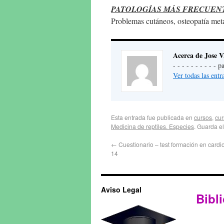
PATOLOGÍAS MÁS FRECUEN
Problemas cutáneos, osteopatía meta
Acerca de Jose V
- - - - - - - - - -
Ver todas las ent
Esta entrada fue publicada en
cursos
,
cur
Medicina de reptiles. Especies
. Guarda e
←
Cuestionario – test formación en cardi
14
Aviso Legal
Bibli