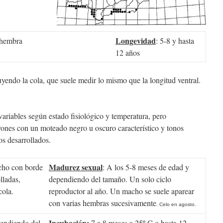
Longevidad
 hembra
: 5-8 y hasta
12 años
yendo la cola, que suele medir lo mismo que la longitud ventral.
variables según estado fisiológico y temperatura, pero
rones con un moteado negro u oscuro característico y tonos
s desarrollados.
Madurez sexual
ho con borde
: A los 5-8 meses de edad y
lladas,
dependiendo del tamaño. Un solo ciclo
cola.
reproductor al año. Un macho se suele aparear
con varias hembras sucesivamente
. Celo en agosto.
Incubación:
endiendo del
7 a 8 meses a 25º C o hasta 12