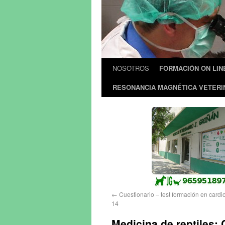
NOSOTROS
FORMACIÓN ON LIN
RESONANCIA MAGNÉTICA VETERI
←
Cuestionario – test formación en cardi
14
Medicina de reptiles: 