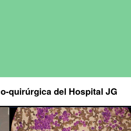
o-quirúrgica del Hospital JG