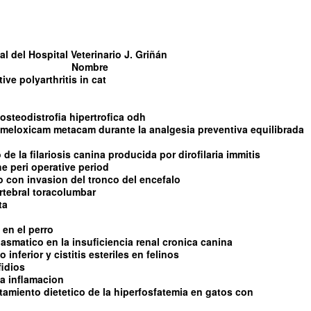
l del Hospital Veterinario J. Griñán
Nombre
tive polyarthritis in cat
steodistrofia hipertrofica odh
l meloxicam metacam durante la analgesia preventiva equilibrada
de la filariosis canina producida por dirofilaria immitis
e peri operative period
con invasion del tronco del encefalo
rtebral toracolumbar
ta
 en el perro
asmatico en la insuficiencia renal cronica canina
 inferior y cistitis esteriles en felinos
fidios
 la inflamacion
ratamiento dietetico de la hiperfosfatemia en gatos con