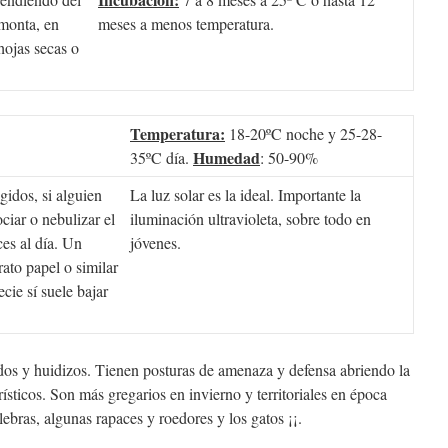
 monta, en
meses a menos temperatura.
hojas secas o
Temperatura:
18-20ºC noche y 25-28-
Humedad
35ºC día.
: 50-90%
idos, si alguien
La luz solar es la ideal. Importante la
ociar o nebulizar el
iluminación ultravioleta, sobre todo en
ces al día. Un
jóvenes.
ato papel o similar
cie sí suele bajar
os y huidizos. Tienen posturas de amenaza y defensa abriendo la
sticos. Son más gregarios en invierno y territoriales en época
lebras, algunas rapaces y roedores y los gatos ¡¡.