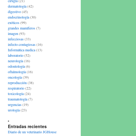
cirugía
(21)
dermatología
(42)
digestivo
(45)
endocrinología
(30)
exóticos
(99)
grandes mamíferos
(7)
imagen
(93)
infecciosas
(33)
infecto-contagiosas
(16)
Informática medica
(13)
laboratorio
(52)
neurología
(16)
odontología
(6)
oftalmología
(16)
oncología
(39)
reproducción
(38)
respiratorio
(22)
toxicología
(24)
traumatología
(7)
urgencias
(19)
urología
(23)
Entradas recientes
Diario de un veterinario JGHouse