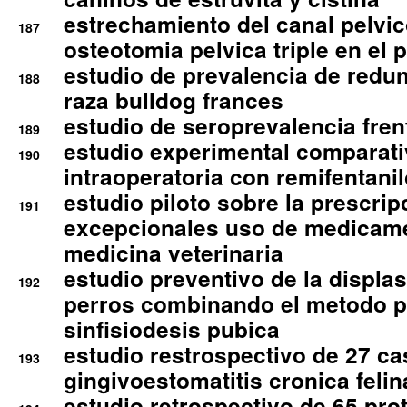
estrechamiento del canal pelvi
187
osteotomia pelvica triple en el 
estudio de prevalencia de redun
188
raza bulldog frances
estudio de seroprevalencia frent
189
estudio experimental comparati
190
intraoperatoria con remifentanil
estudio piloto sobre la prescrip
191
excepcionales uso de medicam
medicina veterinaria
estudio preventivo de la displa
192
perros combinando el metodo p
sinfisiodesis pubica
estudio restrospectivo de 27 c
193
gingivoestomatitis cronica felin
estudio retrospectivo de 65 pro