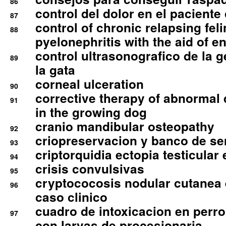
86
control del dolor en el paciente 
87
control of chronic relapsing feli
88
pyelonephritis with the aid of e
control ultrasonografico de la g
89
la gata
corneal ulceration
90
corrective therapy of abnormal
91
in the growing dog
cranio mandibular osteopathy
92
criopreservacion y banco de s
93
criptorquidia ectopia testicular 
94
crisis convulsivas
95
cryptococosis nodular cutanea
96
caso clinico
cuadro de intoxicacion en perro
97
con larvas de procesionaria