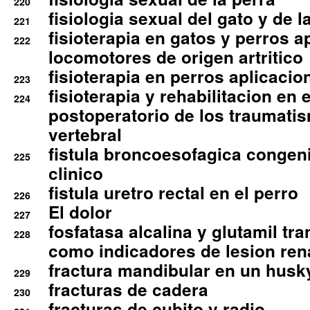
220
fisiologia sexual del gato y de l
221
fisioterapia en gatos y perros a
222
locomotores de origen artritico
fisioterapia en perros aplicacio
223
fisioterapia y rehabilitacion en 
224
postoperatorio de los traumati
vertebral
fistula broncoesofagica congen
225
clinico
fistula uretro rectal en el perro
226
El dolor
227
fosfatasa alcalina y glutamil tr
228
como indicadores de lesion ren
fractura mandibular en un husk
229
fracturas de cadera
230
fracturas de cubito y radio