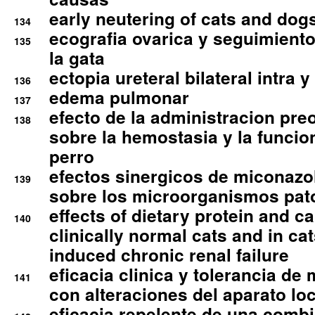
early neutering of cats and dog
134
ecografia ovarica y seguimiento
135
la gata
ectopia ureteral bilateral intra 
136
edema pulmonar
137
efecto de la administracion pre
138
sobre la hemostasia y la funcion
perro
efectos sinergicos de miconazol
139
sobre los microorganismos pa
effects of dietary protein and cal
140
clinically normal cats and in cat
induced chronic renal failure
eficacia clinica y tolerancia d
141
con alteraciones del aparato l
eficacia repelente de una comb