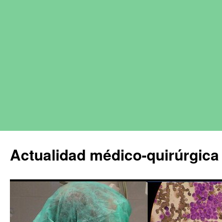
Actualidad médico-quirúrgica 