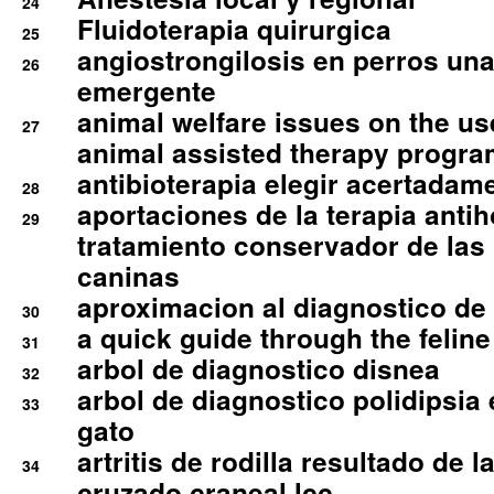
24
Fluidoterapia quirurgica
25
angiostrongilosis en perros un
26
emergente
animal welfare issues on the use
27
animal assisted therapy progra
antibioterapia elegir acertadam
28
aportaciones de la terapia anti
29
tratamiento conservador de las 
caninas
aproximacion al diagnostico de p
30
a quick guide through the feli
31
arbol de diagnostico disnea
32
arbol de diagnostico polidipsia 
33
gato
artritis de rodilla resultado de 
34
cruzado craneal lcc