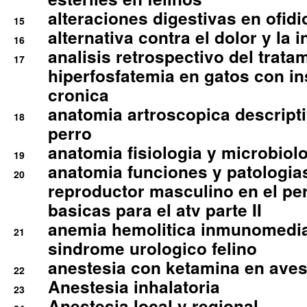
alteraciones digestivas en ofidi
15
alternativa contra el dolor y la 
16
analisis retrospectivo del tratam
17
hiperfosfatemia en gatos con in
cronica
anatomia artroscopica descriptiv
18
perro
anatomia fisiologia y microbiolo
19
anatomia funciones y patologia
20
reproductor masculino en el per
basicas para el atv parte II
anemia hemolitica inmunomedia
21
sindrome urologico felino
anestesia con ketamina en aves 
22
Anestesia inhalatoria
23
Anestesia local y regional