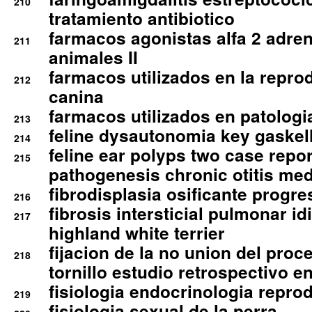
210
tratamiento antibiotico
farmacos agonistas alfa 2 adr
211
animales II
farmacos utilizados en la repro
212
canina
farmacos utilizados en patologia
213
feline dysautonomia key gaske
214
feline ear polyps two case repo
215
pathogenesis chronic otitis med
fibrodisplasia osificante progres
216
fibrosis intersticial pulmonar id
217
highland white terrier
fijacion de la no union del pro
218
tornillo estudio retrospectivo e
fisiologia endocrinologia reprod
219
fisiologia sexual de la perra