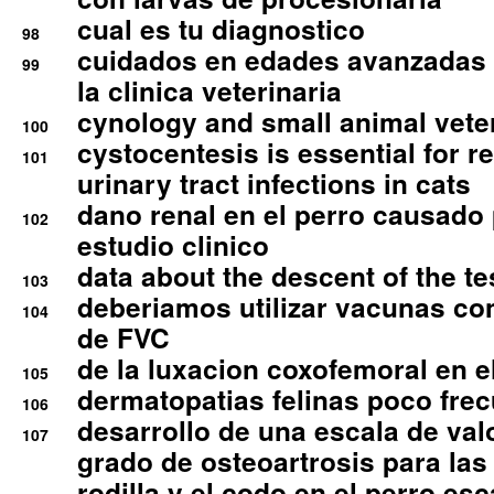
cual es tu diagnostico
98
cuidados en edades avanzadas
99
la clinica veterinaria
cynology and small animal vete
100
cystocentesis is essential for re
101
urinary tract infections in cats
dano renal en el perro causado 
102
estudio clinico
data about the descent of the te
103
deberiamos utilizar vacunas co
104
de FVC
de la luxacion coxofemoral en e
105
dermatopatias felinas poco fre
106
desarrollo de una escala de val
107
grado de osteoartrosis para las 
rodilla y el codo en el perro esc