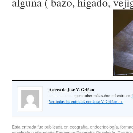
alguna ( bazo, hígado, vej
Acerca de Jose V. Griñan
- - - - - - - - - - para saber más sobre mí entra en
Ver todas las entradas por Jose V. Griñan
→
Esta entrada fue publicada en
ecografía
,
endocrinología
,
formac
oncología
y etiquetada
Endocrino Ecografía Oncología
. Guarda