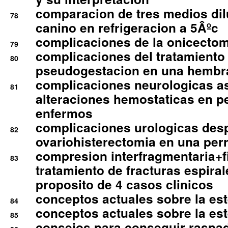
comparacion de tres medios di
78
canino en refrigeracion a 5Âºc
complicaciones de la onicectomi
79
complicaciones del tratamiento
80
pseudogestacion en una hembr
complicaciones neurologicas a
81
alteraciones hemostaticas en p
enfermos
complicaciones urologicas des
82
ovariohisterectomia en una per
compresion interfragmentaria+fi
83
tratamiento de fracturas espirale
proposito de 4 casos clinicos
conceptos actuales sobre la este
84
conceptos actuales sobre la este
85
consejos para conseguir raspad