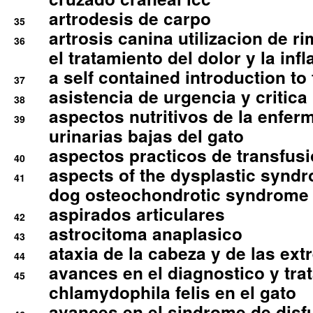
artrodesis de carpo
35
artrosis canina utilizacion de r
36
el tratamiento del dolor y la inf
a self contained introduction to
37
asistencia de urgencia y critica
38
aspectos nutritivos de la enfer
39
urinarias bajas del gato
aspectos practicos de transfus
40
aspects of the dysplastic syndr
41
dog osteochondrotic syndrome
aspirados articulares
42
astrocitoma anaplasico
43
ataxia de la cabeza y de las ex
44
avances en el diagnostico y tra
45
chlamydophila felis en el gato
avances en el sindrome de disf