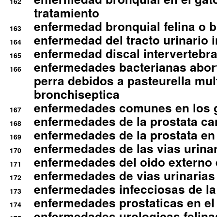
162
tratamiento
enfermedad bronquial felina o br
163
enfermedad del tracto urinario in
164
enfermedad discal intervertebra
165
enfermedades bacterianas abort
166
perra debidos a pasteurella mul
bronchiseptica
enfermedades comunes en los 
167
enfermedades de la prostata ca
168
enfermedades de la prostata en 
169
enfermedades de las vias urinari
170
enfermedades del oido externo 
171
enfermedades de vias urinarias
172
enfermedades infecciosas de la 
173
enfermedades prostaticas en el
174
enfermedades urologicas felina