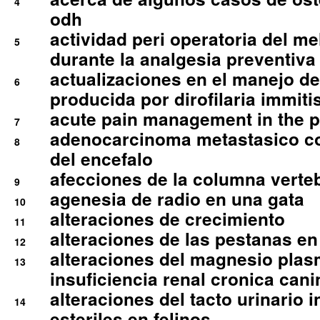
4
odh
actividad peri operatoria del 
5
durante la analgesia preventiva 
actualizaciones en el manejo de 
6
producida por dirofilaria immiti
acute pain management in the p
7
adenocarcinoma metastasico co
8
del encefalo
afecciones de la columna verte
9
agenesia de radio en una gata
10
alteraciones de crecimiento
11
alteraciones de las pestanas en
12
alteraciones del magnesio plas
13
insuficiencia renal cronica cani
alteraciones del tacto urinario in
14
esteriles en felinos