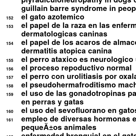
guillain barre syndrome in peop
el gato azotemico
152
el papel de la raza en las enfe
153
dermatologicas caninas
el papel de los acaros de alma
154
dermatitis atopica canina
el perro ataxico es neurologico
155
el proceso repoductivo normal
156
el perro con urolitiasis por oxal
157
el pseudohermafroditismo mac
158
el uso de las gonadotropinas pa
159
en perras y gatas
el uso del sevofluorano en gato
160
empleo de diversas hormonas e
161
pequeÃ±os animales
enfermedad bronquial en el gat