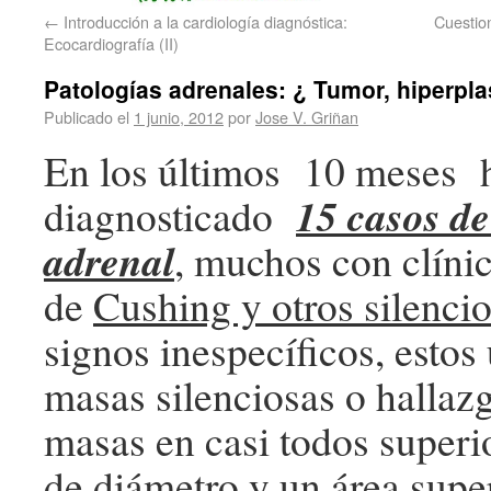
←
Introducción a la cardiología diagnóstica:
Cuestion
Ecocardiografía (II)
Patologías adrenales: ¿ Tumor, hiperpla
Publicado el
1 junio, 2012
por
Jose V. Griñan
En los últimos 10 meses
15 casos de
diagnosticado
adrenal
, muchos con clíni
de
Cushing y otros silenci
signos inespecíficos, estos
masas silenciosas o hallaz
masas en casi todos superi
de diámetro y un área supe