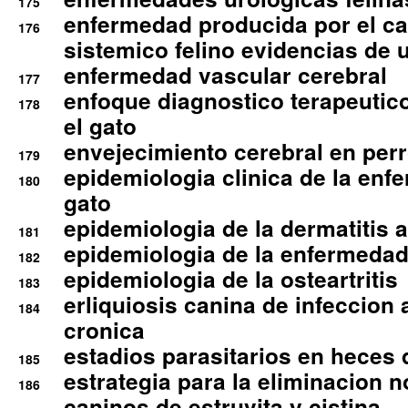
175
enfermedad producida por el cal
176
sistemico felino evidencias de 
enfermedad vascular cerebral
177
enfoque diagnostico terapeutico 
178
el gato
envejecimiento cerebral en per
179
epidemiologia clinica de la enf
180
gato
epidemiologia de la dermatitis 
181
epidemiologia de la enfermedad
182
epidemiologia de la osteartritis
183
erliquiosis canina de infeccio
184
cronica
estadios parasitarios en heces 
185
estrategia para la eliminacion n
186
caninos de estruvita y cistina