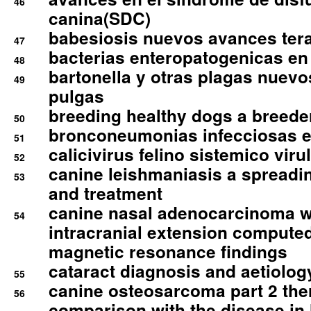
46
canina(SDC)
babesiosis nuevos avances ter
47
bacterias enteropatogenicas en
48
bartonella y otras plagas nuev
49
pulgas
breeding healthy dogs a breede
50
bronconeumonias infecciosas 
51
calicivirus felino sistemico viru
52
canine leishmaniasis a spreadi
53
and treatment
canine nasal adenocarcinoma wi
54
intracranial extension comput
magnetic resonance findings
cataract diagnosis and aetiolog
55
canine osteosarcoma part 2 th
56
comparison with the disease i