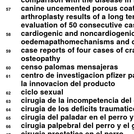
canine uncemented porous coate
57
arthroplasty results of a long t
evaluation of 50 consecutive c
cardiogenic and noncardiogeni
58
oedemapathomechanisms and 
case reports of four cases of c
59
osteopathy
censo palomas mensajeras
60
centro de investigacion pfizer p
61
la innovacion del producto
ciclo sexual
62
cirugia de la incompetencia del 
63
cirugia de los deficits traumati
64
cirugia del paladar en el perro y
65
cirugia palpebral del perro y el 
66
cirugia prostatica en el perro