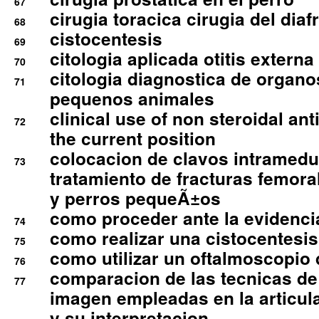
67
cirugia toracica cirugia del dia
68
cistocentesis
69
citologia aplicada otitis externa
70
citologia diagnostica de organ
71
pequenos animales
clinical use of non steroidal an
72
the current position
colocacion de clavos intramedu
73
tratamiento de fracturas femoral
y perros pequeÃ±os
como proceder ante la evidencia
74
como realizar una cistocentesis
75
como utilizar un oftalmoscopio 
76
comparacion de las tecnicas de
77
imagen empleadas en la articula
y su interpretacion