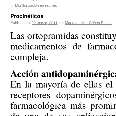
←
Monitorización en reptiles
Procinéticos
Publicado el
22 marzo, 2011
por
Maria del Mar Griñán Pastor
Las ortopramidas constitu
medicamentos de farmaco
compleja.
Acción antidopaminérgic
En la mayoría de ellas el
receptores dopaminérgico
farmacológica más promin
de una de sus aplicacion