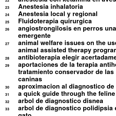
22
Anestesia inhalatoria
23
Anestesia local y regional
24
Fluidoterapia quirurgica
25
angiostrongilosis en perros un
26
emergente
animal welfare issues on the use
27
animal assisted therapy progra
antibioterapia elegir acertadam
28
aportaciones de la terapia anti
29
tratamiento conservador de las 
caninas
aproximacion al diagnostico de p
30
a quick guide through the feli
31
arbol de diagnostico disnea
32
arbol de diagnostico polidipsia 
33
gato