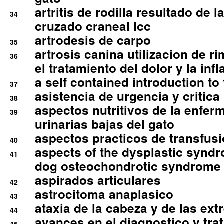
artritis de rodilla resultado de 
34
cruzado craneal lcc
artrodesis de carpo
35
artrosis canina utilizacion de r
36
el tratamiento del dolor y la inf
a self contained introduction to
37
asistencia de urgencia y critica
38
aspectos nutritivos de la enfer
39
urinarias bajas del gato
aspectos practicos de transfus
40
aspects of the dysplastic syndr
41
dog osteochondrotic syndrome
aspirados articulares
42
astrocitoma anaplasico
43
ataxia de la cabeza y de las ex
44
avances en el diagnostico y tra