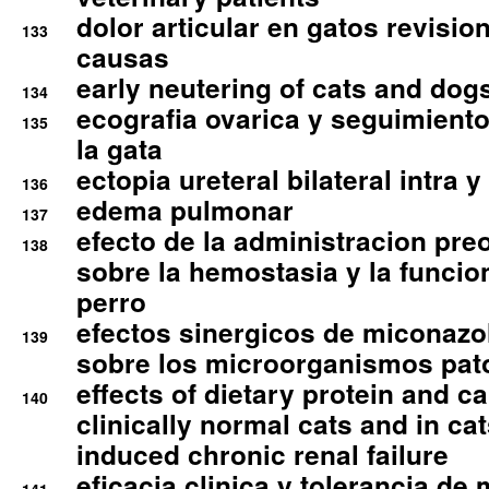
dolor articular en gatos revisio
133
causas
early neutering of cats and dog
134
ecografia ovarica y seguimiento
135
la gata
ectopia ureteral bilateral intra 
136
edema pulmonar
137
efecto de la administracion pre
138
sobre la hemostasia y la funcion
perro
efectos sinergicos de miconazol
139
sobre los microorganismos pa
effects of dietary protein and cal
140
clinically normal cats and in cat
induced chronic renal failure
eficacia clinica y tolerancia d