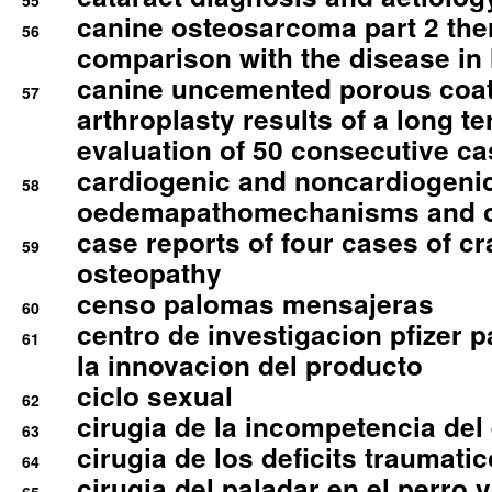
55
canine osteosarcoma part 2 th
56
comparison with the disease i
canine uncemented porous coate
57
arthroplasty results of a long t
evaluation of 50 consecutive c
cardiogenic and noncardiogeni
58
oedemapathomechanisms and 
case reports of four cases of c
59
osteopathy
censo palomas mensajeras
60
centro de investigacion pfizer p
61
la innovacion del producto
ciclo sexual
62
cirugia de la incompetencia del 
63
cirugia de los deficits traumati
64
cirugia del paladar en el perro y