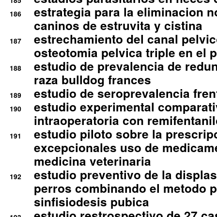
185
estrategia para la eliminacion n
186
caninos de estruvita y cistina
estrechamiento del canal pelvi
187
osteotomia pelvica triple en el 
estudio de prevalencia de redun
188
raza bulldog frances
estudio de seroprevalencia frent
189
estudio experimental comparati
190
intraoperatoria con remifentanil
estudio piloto sobre la prescrip
191
excepcionales uso de medicam
medicina veterinaria
estudio preventivo de la displa
192
perros combinando el metodo p
sinfisiodesis pubica
estudio restrospectivo de 27 c