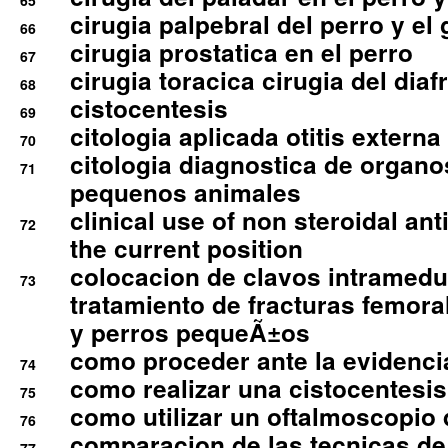
65
cirugia palpebral del perro y el 
66
cirugia prostatica en el perro
67
cirugia toracica cirugia del dia
68
cistocentesis
69
citologia aplicada otitis externa
70
citologia diagnostica de organ
71
pequenos animales
clinical use of non steroidal an
72
the current position
colocacion de clavos intramedu
73
tratamiento de fracturas femoral
y perros pequeÃ±os
como proceder ante la evidencia
74
como realizar una cistocentesis
75
como utilizar un oftalmoscopio 
76
comparacion de las tecnicas de