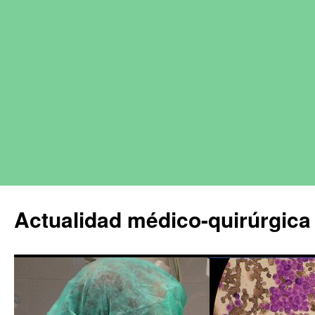
Actualidad médico-quirúrgica 