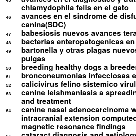
45
chlamydophila felis en el gato
avances en el sindrome de disf
46
canina(SDC)
babesiosis nuevos avances ter
47
bacterias enteropatogenicas en
48
bartonella y otras plagas nuev
49
pulgas
breeding healthy dogs a breede
50
bronconeumonias infecciosas 
51
calicivirus felino sistemico viru
52
canine leishmaniasis a spreadi
53
and treatment
canine nasal adenocarcinoma wi
54
intracranial extension comput
magnetic resonance findings
cataract diagnosis and aetiolog