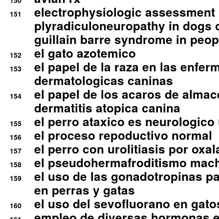
150
electrophysiologic assessment 
151
plyradiculoneuropathy in dogs 
guillain barre syndrome in peop
el gato azotemico
152
el papel de la raza en las enfe
153
dermatologicas caninas
el papel de los acaros de alma
154
dermatitis atopica canina
el perro ataxico es neurologico
155
el proceso repoductivo normal
156
el perro con urolitiasis por oxal
157
el pseudohermafroditismo mac
158
el uso de las gonadotropinas pa
159
en perras y gatas
el uso del sevofluorano en gato
160
empleo de diversas hormonas e