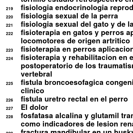
fisiologia endocrinologia reprod
219
fisiologia sexual de la perra
220
fisiologia sexual del gato y de l
221
fisioterapia en gatos y perros a
222
locomotores de origen artritico
fisioterapia en perros aplicacio
223
fisioterapia y rehabilitacion en 
224
postoperatorio de los traumati
vertebral
fistula broncoesofagica congen
225
clinico
fistula uretro rectal en el perro
226
El dolor
227
fosfatasa alcalina y glutamil tr
228
como indicadores de lesion ren
fractura mandibular en un husk