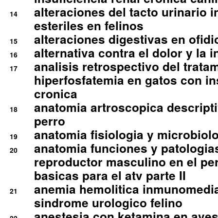
alteraciones del tacto urinario in
14
esteriles en felinos
alteraciones digestivas en ofidi
15
alternativa contra el dolor y la 
16
analisis retrospectivo del tratam
17
hiperfosfatemia en gatos con in
cronica
anatomia artroscopica descriptiv
18
perro
anatomia fisiologia y microbiolo
19
anatomia funciones y patologia
20
reproductor masculino en el per
basicas para el atv parte II
anemia hemolitica inmunomedia
21
sindrome urologico felino
anestesia con ketamina en aves 