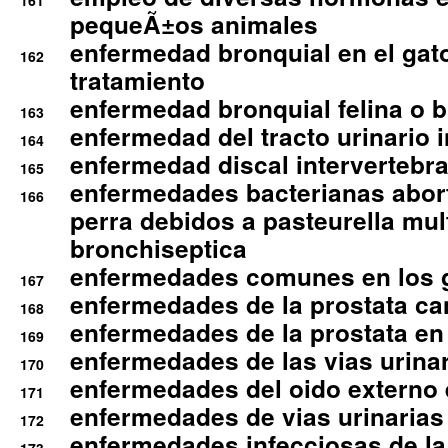
161
pequeÃ±os animales
enfermedad bronquial en el gat
162
tratamiento
enfermedad bronquial felina o br
163
enfermedad del tracto urinario in
164
enfermedad discal intervertebra
165
enfermedades bacterianas abort
166
perra debidos a pasteurella mul
bronchiseptica
enfermedades comunes en los 
167
enfermedades de la prostata ca
168
enfermedades de la prostata en 
169
enfermedades de las vias urinari
170
enfermedades del oido externo 
171
enfermedades de vias urinarias
172
enfermedades infecciosas de la 