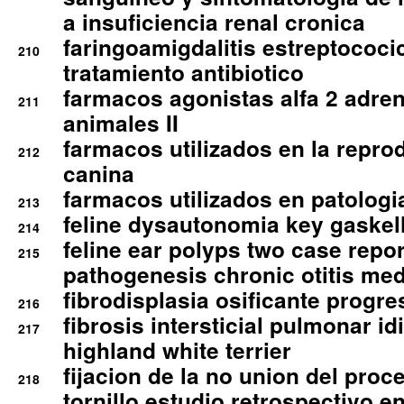
a insuficiencia renal cronica
faringoamigdalitis estreptococic
210
tratamiento antibiotico
farmacos agonistas alfa 2 adr
211
animales II
farmacos utilizados en la repro
212
canina
farmacos utilizados en patologia
213
feline dysautonomia key gaske
214
feline ear polyps two case repo
215
pathogenesis chronic otitis med
fibrodisplasia osificante progres
216
fibrosis intersticial pulmonar id
217
highland white terrier
fijacion de la no union del pro
218
tornillo estudio retrospectivo e