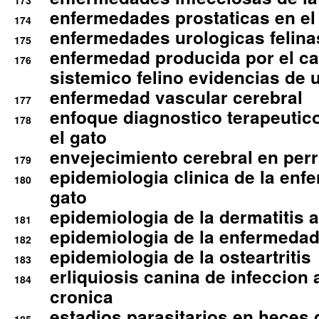
173
enfermedades prostaticas en el
174
enfermedades urologicas felina
175
enfermedad producida por el cal
176
sistemico felino evidencias de 
enfermedad vascular cerebral
177
enfoque diagnostico terapeutico 
178
el gato
envejecimiento cerebral en per
179
epidemiologia clinica de la enf
180
gato
epidemiologia de la dermatitis 
181
epidemiologia de la enfermedad
182
epidemiologia de la osteartritis
183
erliquiosis canina de infeccio
184
cronica
estadios parasitarios en heces 