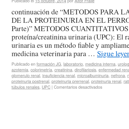
Publicado el
15 octubre, 2014
por
Aitor Fraile
continuación de “METODOS PARA
DE LA PROTEINURIA EN EL PERRO
Parte)” METODOS CUANTITATIVOS 1
proteína/creatinina urinaria (UPC): El r
urinaria es un método fiable y ampliame
medicina veterinaria para …
Sigue ley
Publicado en
formación JG
,
laboratorio
,
medicina interna
,
urolog
azotemia
,
colorimetría
,
creatinina
,
dirofilariosis
,
enfermedad rena
glomerulo renal
,
insuficiencia renal
,
microalbuminuria
,
nefrona
,
proteinuria postrenal
,
proteinuria prerrenal
,
proteinuria renal
,
rat
túbulos renales
,
UPC
|
Comentarios desactivados