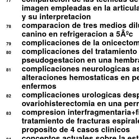
77
imagen empleadas en la articula
y su interpretacion
comparacion de tres medios di
78
canino en refrigeracion a 5Âºc
complicaciones de la onicectomi
79
complicaciones del tratamiento
80
pseudogestacion en una hembr
complicaciones neurologicas a
81
alteraciones hemostaticas en p
enfermos
complicaciones urologicas des
82
ovariohisterectomia en una per
compresion interfragmentaria+fi
83
tratamiento de fracturas espirale
proposito de 4 casos clinicos
conceptos actuales sobre la este