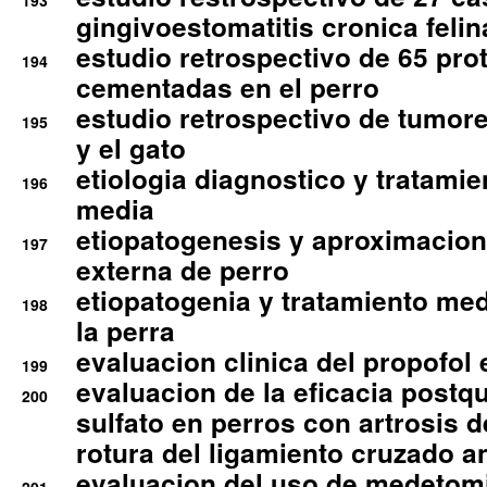
193
gingivoestomatitis cronica felin
estudio retrospectivo de 65 pro
194
cementadas en el perro
estudio retrospectivo de tumore
195
y el gato
etiologia diagnostico y tratamie
196
media
etiopatogenesis y aproximacion c
197
externa de perro
etiopatogenia y tratamiento med
198
la perra
evaluacion clinica del propofol 
199
evaluacion de la eficacia postqu
200
sulfato en perros con artrosis d
rotura del ligamiento cruzado an
evaluacion del uso de medetomi