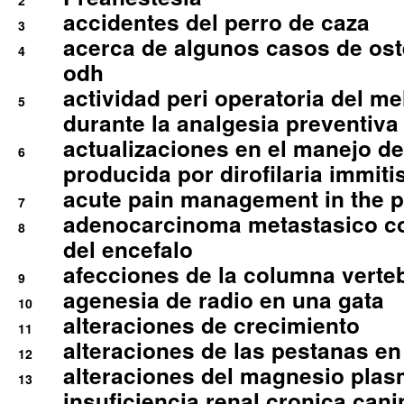
2
accidentes del perro de caza
3
acerca de algunos casos de oste
4
odh
actividad peri operatoria del 
5
durante la analgesia preventiva 
actualizaciones en el manejo de 
6
producida por dirofilaria immiti
acute pain management in the p
7
adenocarcinoma metastasico co
8
del encefalo
afecciones de la columna verte
9
agenesia de radio en una gata
10
alteraciones de crecimiento
11
alteraciones de las pestanas en
12
alteraciones del magnesio plas
13
insuficiencia renal cronica cani